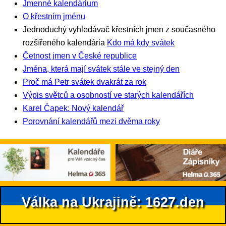
Jmenné kalendárium
O křestním jménu
Jednoduchý vyhledávač křestních jmen z současného
rozšířeného kalendária
Kdo má kdy svátek
Četnost jmen v České republice
Jména, která mají svátek stále ve stejný den
Proč má Petr svátek dvakrát za rok
Výpis světců a osobností ve starých kalendářích
Karel Čapek: Nový kalendář
Porovnání kalendářů mezi dvěma roky
Válka na Ukrajině: 1627.den