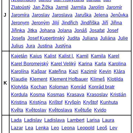
Zlatoústý
Jan Žižka
Jarmil
Jarmila
Jarolím
Jaromír
J
Jaromíra
Jaroslav
Jaroslava
Jaruška
Jelena
Jenůvka
Jeronym
Jeroným
Jiljí
Jindřich
Jindřiška
Jiří
Jiřina
Jiřinka
Jitka
Johana
Jolana
Jonáš
Josafat
Josef
Josefa
Josef Kupertinský
Judita
Juliana
Juliána
Julie
Julius
Jura
Justina
Justýna
Kajetán
Kajus
Kalist
Kalist I.
Kamil
Kamila
Karel
Karel Boromejský
Karel Veliký
Karina
Karla
Karolina
Karolína
Kašpar
Kateřina
Kazi
Kazimír
Kevin
Klára
Klaudie
Klement
Klement Hofbauer
Klimeš
Klotilda
K
Klotylda
Kochan
Koloman
Konrád
Konrád bratr
Kordula
Kosma
Kosmas
Krasava
Krasoslav
Kristián
Kristina
Kristýna
Krištof
Kryšpín
Kryštof
Kunhuta
Květa
Květoslav
Květoslava
Květuše
Kvido
Lada
Ladislav
Ladislava
Lambert
Larisa
Laura
Lazar
Lea
Lenka
Leo
Leona
Leopold
Leoš
Lev