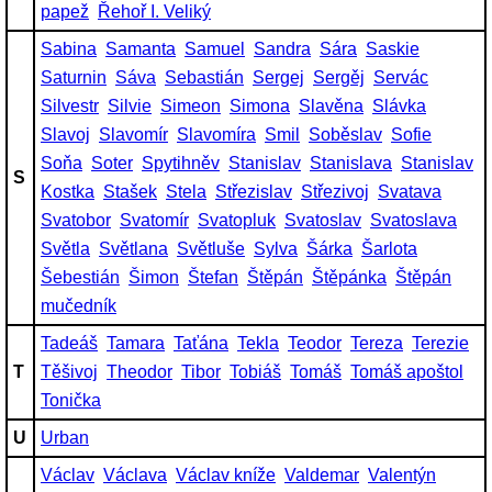
papež
Řehoř I. Veliký
Sabina
Samanta
Samuel
Sandra
Sára
Saskie
Saturnin
Sáva
Sebastián
Sergej
Sergěj
Servác
Silvestr
Silvie
Simeon
Simona
Slavěna
Slávka
Slavoj
Slavomír
Slavomíra
Smil
Soběslav
Sofie
Soňa
Soter
Spytihněv
Stanislav
Stanislava
Stanislav
S
Kostka
Stašek
Stela
Střezislav
Střezivoj
Svatava
Svatobor
Svatomír
Svatopluk
Svatoslav
Svatoslava
Světla
Světlana
Světluše
Sylva
Šárka
Šarlota
Šebestián
Šimon
Štefan
Štěpán
Štěpánka
Štěpán
mučedník
Tadeáš
Tamara
Taťána
Tekla
Teodor
Tereza
Terezie
T
Těšivoj
Theodor
Tibor
Tobiáš
Tomáš
Tomáš apoštol
Tonička
U
Urban
Václav
Václava
Václav kníže
Valdemar
Valentýn