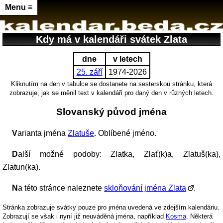
Menu ≡
Kdy má v kalendáři svátek Zlata
dne
v letech
25. září
1974-2026
Kliknutím na den v tabulce se dostanete na sesterskou stránku, která
zobrazuje, jak se měnil text v kalendáři pro daný den v různých letech.
Slovanský původ jména
Varianta jména
Zlatuše
. Oblíbené jméno.
Další možné podoby: Zlatka, Zlať(k)a, Zlatuš(ka),
Zlatun(ka).
Na této stránce naleznete
skloňování jména Zlata
.
Stránka zobrazuje svátky pouze pro jména uvedená ve zdejším kalendáriu.
Zobrazují se však i nyní již neuváděná jména, například
Kosma
. Některá