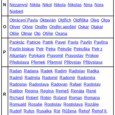
N
Nezamysl
Nikita
Nikol
Nikola
Nikolas
Nina
Nora
Norbert
Obrácení Pavla
Oktavián
Oldřich
Oldřiška
Oleg
Olga
O
Oliver
Olívie
Ondřej
Ondřej apoštol
Oskar
Otakar
Otilie
Otmar
Oto
Otýlie
Oxana
Pankrác
Patricie
Patrik
Pavel
Pavla
Pavlín
Pavlína
Pavlín biskup
Petr
Petra
Petruše
Petruška
Petr z
P
Alkantary
Polykarp
Pravomil
Pravoslav
Prokop
Předislava
Přemek
Přemysl
Přibyslav
Přibyslava
Radan
Radana
Radek
Radim
Radislav
Radka
Radmil
Radmila
Radomil
Radomír
Radomíra
Radoslav
Radoslava
Radovan
Rafael
Rastislav
Ratibor
Regina
Regína
Remeš
Renáta
René
R
Richard
Robert
Robin
Roland
Roman
Romana
Romuald
Rosalie
Rostislav
Rostislava
Rozálie
Rudolf
Rufus
Rusalka
Rút
Růžena
Řehoř
Řehoř II.