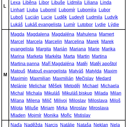
Lexa
Liběna
Libor
Libuše
Lidmila
Liliana
Linda
L
Linhart
Ljuba
Lubomil
Lubomír
Lubomíra
Lubor
Luboš
Lucián
Lucie
Luděk
Ludevít
Ludmila
Ludvík
Lukáš
Lukáš evangelista
Lumír
Lutobor
Lydie
Lýdie
Magda
Magdalena
Magdaléna
Mahulena
Mamert
Marcel
Marcela
Marcelin
Marcelina
Marek
Marek
evangelista
Margita
Marián
Mariana
Marie
Marika
Marina
Marketa
Markéta
Marta
Martin
Martina
Martina panna
Maří Magdaléna
Matěj
Matěj apoštol
Matouš
Matouš evangelista
Matyáš
Matylda
Maxim
M
Maximin
Maxmilian
Maxmilián
Mečislav
Medard
Melánie
Melichar
Měšek
Metoděj
Michael
Michaela
Michal
Michala
Mikuláš
Mikuláš biskup
Milada
Milan
Milana
Milena
Milič
Milivoj
Miloslav
Miloslava
Miloš
Milota
Miluše
Miriam
Mirka
Miroslav
Miroslava
Mladen
Mojmír
Monika
Mořic
Mstislav
Naďa
Naděžda
Narcis
Natálie
Nataša
Neklan
Nela