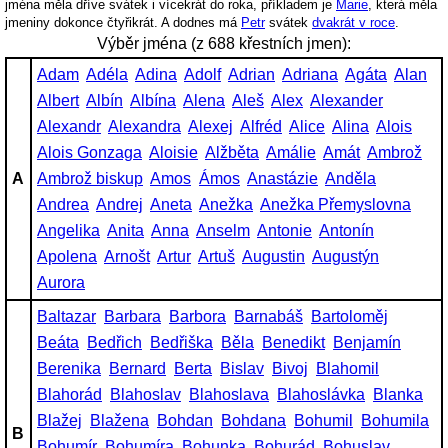
jména měla dříve svátek i vícekrát do roka, příkladem je
Marie
, která měla
jmeniny dokonce čtyřikrát. A dodnes má
Petr
svátek
dvakrát v roce
.
Výběr jména (z 688 křestních jmen):
Adam
Adéla
Adina
Adolf
Adrian
Adriana
Agáta
Alan
Albert
Albín
Albína
Alena
Aleš
Alex
Alexander
Alexandr
Alexandra
Alexej
Alfréd
Alice
Alina
Alois
Alois Gonzaga
Aloisie
Alžběta
Amálie
Amát
Ambrož
A
Ambrož biskup
Amos
Ámos
Anastázie
Anděla
Andrea
Andrej
Aneta
Anežka
Anežka Přemyslovna
Angelika
Anita
Anna
Anselm
Antonie
Antonín
Apolena
Arnošt
Artur
Artuš
Augustin
Augustýn
Aurora
Baltazar
Barbara
Barbora
Barnabáš
Bartoloměj
Beáta
Bedřich
Bedřiška
Běla
Benedikt
Benjamín
Berenika
Bernard
Berta
Bislav
Bivoj
Blahomil
Blahorád
Blahoslav
Blahoslava
Blahoslávka
Blanka
Blažej
Blažena
Bohdan
Bohdana
Bohumil
Bohumila
B
Bohumír
Bohumíra
Bohunka
Bohurád
Bohuslav