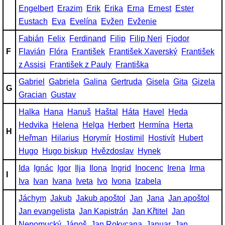
Engelbert
Erazim
Erik
Erika
Erna
Ernest
Ester
Eustach
Eva
Evelína
Evžen
Evženie
Fabián
Felix
Ferdinand
Filip
Filip Neri
Fjodor
F
Flavián
Flóra
František
František Xaverský
František
z Assisi
František z Pauly
Františka
Gabriel
Gabriela
Galina
Gertruda
Gisela
Gita
Gizela
G
Gracian
Gustav
Halka
Hana
Hanuš
Haštal
Háta
Havel
Heda
Hedvika
Helena
Helga
Herbert
Hermína
Herta
H
Heřman
Hilarius
Horymír
Hostimil
Hostivít
Hubert
Hugo
Hugo biskup
Hvězdoslav
Hynek
Ida
Ignác
Igor
Ilja
Ilona
Ingrid
Inocenc
Irena
Irma
I
Iva
Ivan
Ivana
Iveta
Ivo
Ivona
Izabela
Jáchym
Jakub
Jakub apoštol
Jan
Jana
Jan apoštol
Jan evangelista
Jan Kapistrán
Jan Křtitel
Jan
Nepomucký
Jánoš
Jan Rokycana
Januar
Jan