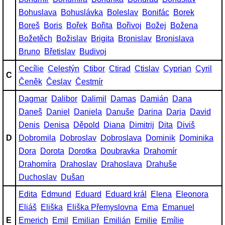
Bohuslava
Bohuslávka
Boleslav
Bonifác
Borek
Boreš
Boris
Bořek
Bořita
Bořivoj
Božej
Božena
Božetěch
Božislav
Brigita
Bronislav
Bronislava
Bruno
Břetislav
Budivoj
Cecílie
Celestýn
Ctibor
Ctirad
Ctislav
Cyprian
Cyril
C
Čeněk
Česlav
Čestmír
Dagmar
Dalibor
Dalimil
Damas
Damián
Dana
Daneš
Daniel
Daniela
Danuše
Darina
Darja
David
Denis
Denisa
Děpold
Diana
Dimitrij
Dita
Diviš
D
Dobromila
Dobroslav
Dobroslava
Dominik
Dominika
Dora
Dorota
Dorotka
Doubravka
Drahomír
Drahomíra
Drahoslav
Drahoslava
Drahuše
Duchoslav
Dušan
Edita
Edmund
Eduard
Eduard král
Elena
Eleonora
Eliáš
Eliška
Eliška Přemyslovna
Ema
Emanuel
E
Emerich
Emil
Emilian
Emilián
Emilie
Emílie