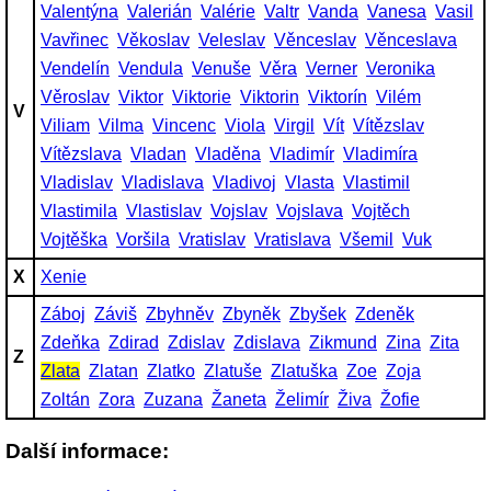
Valentýna
Valerián
Valérie
Valtr
Vanda
Vanesa
Vasil
Vavřinec
Věkoslav
Veleslav
Věnceslav
Věnceslava
Vendelín
Vendula
Venuše
Věra
Verner
Veronika
Věroslav
Viktor
Viktorie
Viktorin
Viktorín
Vilém
V
Viliam
Vilma
Vincenc
Viola
Virgil
Vít
Vítězslav
Vítězslava
Vladan
Vladěna
Vladimír
Vladimíra
Vladislav
Vladislava
Vladivoj
Vlasta
Vlastimil
Vlastimila
Vlastislav
Vojslav
Vojslava
Vojtěch
Vojtěška
Voršila
Vratislav
Vratislava
Všemil
Vuk
X
Xenie
Záboj
Záviš
Zbyhněv
Zbyněk
Zbyšek
Zdeněk
Zdeňka
Zdirad
Zdislav
Zdislava
Zikmund
Zina
Zita
Z
Zlata
Zlatan
Zlatko
Zlatuše
Zlatuška
Zoe
Zoja
Zoltán
Zora
Zuzana
Žaneta
Želimír
Živa
Žofie
Další informace: