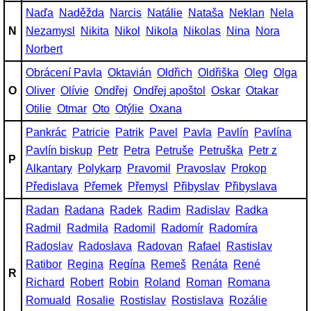
Naďa
Naděžda
Narcis
Natálie
Nataša
Neklan
Nela
N
Nezamysl
Nikita
Nikol
Nikola
Nikolas
Nina
Nora
Norbert
Obrácení Pavla
Oktavián
Oldřich
Oldřiška
Oleg
Olga
O
Oliver
Olívie
Ondřej
Ondřej apoštol
Oskar
Otakar
Otilie
Otmar
Oto
Otýlie
Oxana
Pankrác
Patricie
Patrik
Pavel
Pavla
Pavlín
Pavlína
Pavlín biskup
Petr
Petra
Petruše
Petruška
Petr z
P
Alkantary
Polykarp
Pravomil
Pravoslav
Prokop
Předislava
Přemek
Přemysl
Přibyslav
Přibyslava
Radan
Radana
Radek
Radim
Radislav
Radka
Radmil
Radmila
Radomil
Radomír
Radomíra
Radoslav
Radoslava
Radovan
Rafael
Rastislav
Ratibor
Regina
Regína
Remeš
Renáta
René
R
Richard
Robert
Robin
Roland
Roman
Romana
Romuald
Rosalie
Rostislav
Rostislava
Rozálie