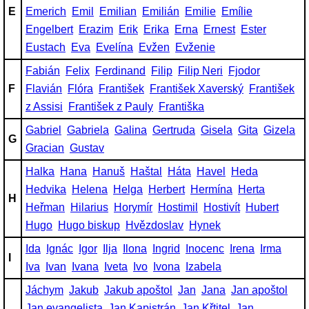
E
Emerich
Emil
Emilian
Emilián
Emilie
Emílie
Engelbert
Erazim
Erik
Erika
Erna
Ernest
Ester
Eustach
Eva
Evelína
Evžen
Evženie
Fabián
Felix
Ferdinand
Filip
Filip Neri
Fjodor
F
Flavián
Flóra
František
František Xaverský
František
z Assisi
František z Pauly
Františka
Gabriel
Gabriela
Galina
Gertruda
Gisela
Gita
Gizela
G
Gracian
Gustav
Halka
Hana
Hanuš
Haštal
Háta
Havel
Heda
Hedvika
Helena
Helga
Herbert
Hermína
Herta
H
Heřman
Hilarius
Horymír
Hostimil
Hostivít
Hubert
Hugo
Hugo biskup
Hvězdoslav
Hynek
Ida
Ignác
Igor
Ilja
Ilona
Ingrid
Inocenc
Irena
Irma
I
Iva
Ivan
Ivana
Iveta
Ivo
Ivona
Izabela
Jáchym
Jakub
Jakub apoštol
Jan
Jana
Jan apoštol
Jan evangelista
Jan Kapistrán
Jan Křtitel
Jan