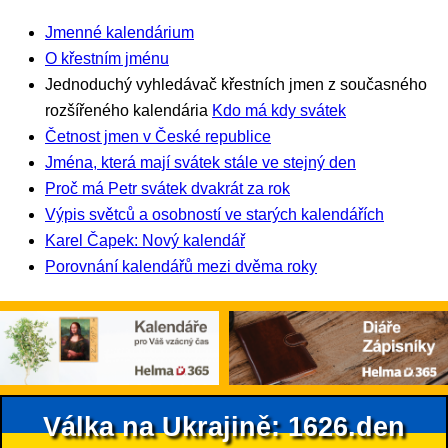
Jmenné kalendárium
O křestním jménu
Jednoduchý vyhledávač křestních jmen z současného
rozšířeného kalendária
Kdo má kdy svátek
Četnost jmen v České republice
Jména, která mají svátek stále ve stejný den
Proč má Petr svátek dvakrát za rok
Výpis světců a osobností ve starých kalendářích
Karel Čapek: Nový kalendář
Porovnání kalendářů mezi dvěma roky
Válka na Ukrajině: 1626.den