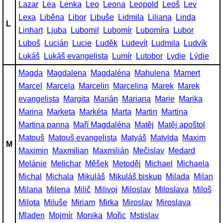
Lazar
Lea
Lenka
Leo
Leona
Leopold
Leoš
Lev
Lexa
Liběna
Libor
Libuše
Lidmila
Liliana
Linda
L
Linhart
Ljuba
Lubomil
Lubomír
Lubomíra
Lubor
Luboš
Lucián
Lucie
Luděk
Ludevít
Ludmila
Ludvík
Lukáš
Lukáš evangelista
Lumír
Lutobor
Lydie
Lýdie
Magda
Magdalena
Magdaléna
Mahulena
Mamert
Marcel
Marcela
Marcelin
Marcelina
Marek
Marek
evangelista
Margita
Marián
Mariana
Marie
Marika
Marina
Marketa
Markéta
Marta
Martin
Martina
Martina panna
Maří Magdaléna
Matěj
Matěj apoštol
Matouš
Matouš evangelista
Matyáš
Matylda
Maxim
M
Maximin
Maxmilian
Maxmilián
Mečislav
Medard
Melánie
Melichar
Měšek
Metoděj
Michael
Michaela
Michal
Michala
Mikuláš
Mikuláš biskup
Milada
Milan
Milana
Milena
Milič
Milivoj
Miloslav
Miloslava
Miloš
Milota
Miluše
Miriam
Mirka
Miroslav
Miroslava
Mladen
Mojmír
Monika
Mořic
Mstislav