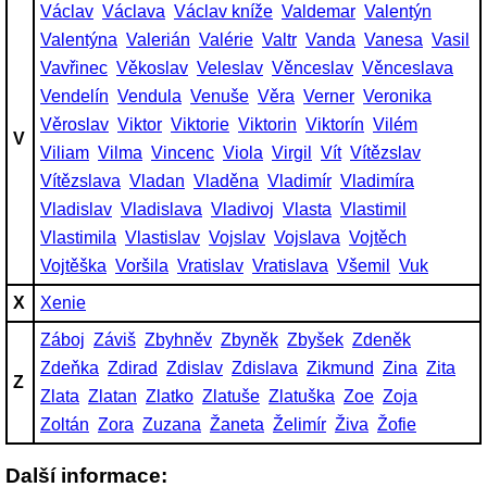
Václav
Václava
Václav kníže
Valdemar
Valentýn
Valentýna
Valerián
Valérie
Valtr
Vanda
Vanesa
Vasil
Vavřinec
Věkoslav
Veleslav
Věnceslav
Věnceslava
Vendelín
Vendula
Venuše
Věra
Verner
Veronika
Věroslav
Viktor
Viktorie
Viktorin
Viktorín
Vilém
V
Viliam
Vilma
Vincenc
Viola
Virgil
Vít
Vítězslav
Vítězslava
Vladan
Vladěna
Vladimír
Vladimíra
Vladislav
Vladislava
Vladivoj
Vlasta
Vlastimil
Vlastimila
Vlastislav
Vojslav
Vojslava
Vojtěch
Vojtěška
Voršila
Vratislav
Vratislava
Všemil
Vuk
X
Xenie
Záboj
Záviš
Zbyhněv
Zbyněk
Zbyšek
Zdeněk
Zdeňka
Zdirad
Zdislav
Zdislava
Zikmund
Zina
Zita
Z
Zlata
Zlatan
Zlatko
Zlatuše
Zlatuška
Zoe
Zoja
Zoltán
Zora
Zuzana
Žaneta
Želimír
Živa
Žofie
Další informace: