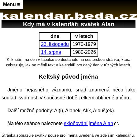
Menu ≡
Kdy má v kalendáři svátek Alan
dne
v letech
23. listopadu
1970-1979
14. srpna
1980-2026
Kliknutím na den v tabulce se dostanete na sesterskou stránku, která
zobrazuje, jak se měnil text v kalendáři pro daný den v různých letech.
Keltský původ jména
Jméno nejasného významu, snad znamená něco jako
soulad, svornost. V současné době celkem oblíbené jméno.
Další možné podoby: Al(i), Alanek, Alík, Alouš(ek).
Na této stránce naleznete
skloňování jména Alan
.
Stránka zobrazuje svátky pouze pro jména uvedená ve zdejším kalendáriu.