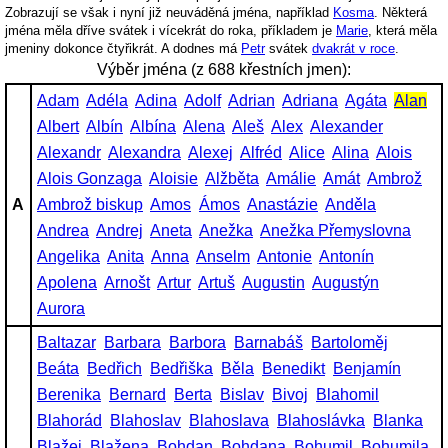
Zobrazují se však i nyní již neuváděná jména, například
Kosma
. Některá
jména měla dříve svátek i vícekrát do roka, příkladem je
Marie
, která měla
jmeniny dokonce čtyřikrát. A dodnes má
Petr
svátek
dvakrát v roce
.
Výběr jména (z 688 křestních jmen):
Adam
Adéla
Adina
Adolf
Adrian
Adriana
Agáta
Alan
Albert
Albín
Albína
Alena
Aleš
Alex
Alexander
Alexandr
Alexandra
Alexej
Alfréd
Alice
Alina
Alois
Alois Gonzaga
Aloisie
Alžběta
Amálie
Amát
Ambrož
A
Ambrož biskup
Amos
Ámos
Anastázie
Anděla
Andrea
Andrej
Aneta
Anežka
Anežka Přemyslovna
Angelika
Anita
Anna
Anselm
Antonie
Antonín
Apolena
Arnošt
Artur
Artuš
Augustin
Augustýn
Aurora
Baltazar
Barbara
Barbora
Barnabáš
Bartoloměj
Beáta
Bedřich
Bedřiška
Běla
Benedikt
Benjamín
Berenika
Bernard
Berta
Bislav
Bivoj
Blahomil
Blahorád
Blahoslav
Blahoslava
Blahoslávka
Blanka
Blažej
Blažena
Bohdan
Bohdana
Bohumil
Bohumila