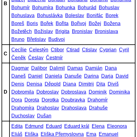
B
Bohumír
Bohumíra
Bohunka
Bohurád
Bohuslav
Bohuslava
Bohuslávka
Boleslav
Bonifác
Borek
Boreš
Boris
Bořek
Bořita
Bořivoj
Božej
Božena
Božetěch
Božislav
Brigita
Bronislav
Bronislava
Bruno
Břetislav
Budivoj
Cecílie
Celestýn
Ctibor
Ctirad
Ctislav
Cyprian
Cyril
C
Čeněk
Česlav
Čestmír
Dagmar
Dalibor
Dalimil
Damas
Damián
Dana
Daneš
Daniel
Daniela
Danuše
Darina
Darja
David
Denis
Denisa
Děpold
Diana
Dimitrij
Dita
Diviš
D
Dobromila
Dobroslav
Dobroslava
Dominik
Dominika
Dora
Dorota
Dorotka
Doubravka
Drahomír
Drahomíra
Drahoslav
Drahoslava
Drahuše
Duchoslav
Dušan
Edita
Edmund
Eduard
Eduard král
Elena
Eleonora
Eliáš
Eliška
Eliška Přemyslovna
Ema
Emanuel