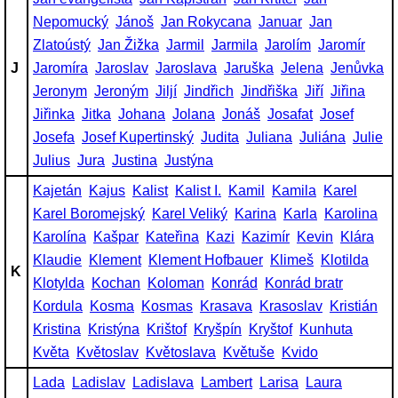
Nepomucký
Jánoš
Jan Rokycana
Januar
Jan
Zlatoústý
Jan Žižka
Jarmil
Jarmila
Jarolím
Jaromír
J
Jaromíra
Jaroslav
Jaroslava
Jaruška
Jelena
Jenůvka
Jeronym
Jeroným
Jiljí
Jindřich
Jindřiška
Jiří
Jiřina
Jiřinka
Jitka
Johana
Jolana
Jonáš
Josafat
Josef
Josefa
Josef Kupertinský
Judita
Juliana
Juliána
Julie
Julius
Jura
Justina
Justýna
Kajetán
Kajus
Kalist
Kalist I.
Kamil
Kamila
Karel
Karel Boromejský
Karel Veliký
Karina
Karla
Karolina
Karolína
Kašpar
Kateřina
Kazi
Kazimír
Kevin
Klára
Klaudie
Klement
Klement Hofbauer
Klimeš
Klotilda
K
Klotylda
Kochan
Koloman
Konrád
Konrád bratr
Kordula
Kosma
Kosmas
Krasava
Krasoslav
Kristián
Kristina
Kristýna
Krištof
Kryšpín
Kryštof
Kunhuta
Květa
Květoslav
Květoslava
Květuše
Kvido
Lada
Ladislav
Ladislava
Lambert
Larisa
Laura