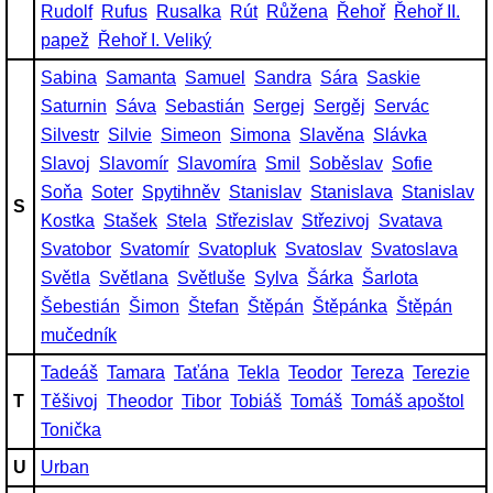
Rudolf
Rufus
Rusalka
Rút
Růžena
Řehoř
Řehoř II.
papež
Řehoř I. Veliký
Sabina
Samanta
Samuel
Sandra
Sára
Saskie
Saturnin
Sáva
Sebastián
Sergej
Sergěj
Servác
Silvestr
Silvie
Simeon
Simona
Slavěna
Slávka
Slavoj
Slavomír
Slavomíra
Smil
Soběslav
Sofie
Soňa
Soter
Spytihněv
Stanislav
Stanislava
Stanislav
S
Kostka
Stašek
Stela
Střezislav
Střezivoj
Svatava
Svatobor
Svatomír
Svatopluk
Svatoslav
Svatoslava
Světla
Světlana
Světluše
Sylva
Šárka
Šarlota
Šebestián
Šimon
Štefan
Štěpán
Štěpánka
Štěpán
mučedník
Tadeáš
Tamara
Taťána
Tekla
Teodor
Tereza
Terezie
T
Těšivoj
Theodor
Tibor
Tobiáš
Tomáš
Tomáš apoštol
Tonička
U
Urban