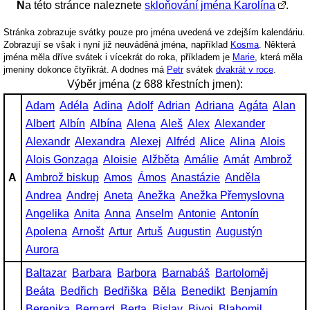
Na této stránce naleznete
skloňování jména Karolína
.
Stránka zobrazuje svátky pouze pro jména uvedená ve zdejším kalendáriu.
Zobrazují se však i nyní již neuváděná jména, například
Kosma
. Některá
jména měla dříve svátek i vícekrát do roka, příkladem je
Marie
, která měla
jmeniny dokonce čtyřikrát. A dodnes má
Petr
svátek
dvakrát v roce
.
Výběr jména (z 688 křestních jmen):
Adam
Adéla
Adina
Adolf
Adrian
Adriana
Agáta
Alan
Albert
Albín
Albína
Alena
Aleš
Alex
Alexander
Alexandr
Alexandra
Alexej
Alfréd
Alice
Alina
Alois
Alois Gonzaga
Aloisie
Alžběta
Amálie
Amát
Ambrož
A
Ambrož biskup
Amos
Ámos
Anastázie
Anděla
Andrea
Andrej
Aneta
Anežka
Anežka Přemyslovna
Angelika
Anita
Anna
Anselm
Antonie
Antonín
Apolena
Arnošt
Artur
Artuš
Augustin
Augustýn
Aurora
Baltazar
Barbara
Barbora
Barnabáš
Bartoloměj
Beáta
Bedřich
Bedřiška
Běla
Benedikt
Benjamín
Berenika
Bernard
Berta
Bislav
Bivoj
Blahomil