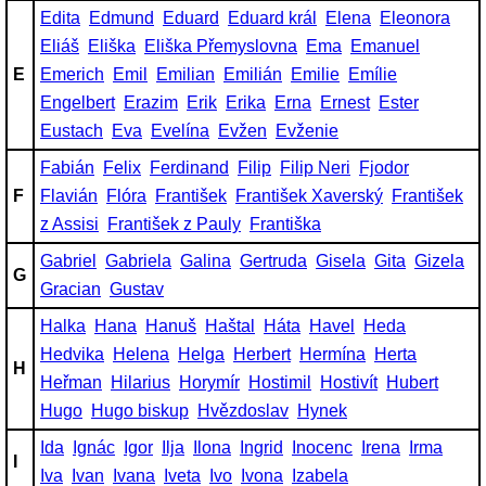
Edita
Edmund
Eduard
Eduard král
Elena
Eleonora
Eliáš
Eliška
Eliška Přemyslovna
Ema
Emanuel
E
Emerich
Emil
Emilian
Emilián
Emilie
Emílie
Engelbert
Erazim
Erik
Erika
Erna
Ernest
Ester
Eustach
Eva
Evelína
Evžen
Evženie
Fabián
Felix
Ferdinand
Filip
Filip Neri
Fjodor
F
Flavián
Flóra
František
František Xaverský
František
z Assisi
František z Pauly
Františka
Gabriel
Gabriela
Galina
Gertruda
Gisela
Gita
Gizela
G
Gracian
Gustav
Halka
Hana
Hanuš
Haštal
Háta
Havel
Heda
Hedvika
Helena
Helga
Herbert
Hermína
Herta
H
Heřman
Hilarius
Horymír
Hostimil
Hostivít
Hubert
Hugo
Hugo biskup
Hvězdoslav
Hynek
Ida
Ignác
Igor
Ilja
Ilona
Ingrid
Inocenc
Irena
Irma
I
Iva
Ivan
Ivana
Iveta
Ivo
Ivona
Izabela