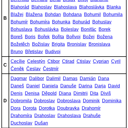
Blahorád
Blahoslav
Blahoslava
Blahoslávka
Blanka
Blažej
Blažena
Bohdan
Bohdana
Bohumil
Bohumila
B
Bohumír
Bohumíra
Bohunka
Bohurád
Bohuslav
Bohuslava
Bohuslávka
Boleslav
Bonifác
Borek
Boreš
Boris
Bořek
Bořita
Bořivoj
Božej
Božena
Božetěch
Božislav
Brigita
Bronislav
Bronislava
Bruno
Břetislav
Budivoj
Cecílie
Celestýn
Ctibor
Ctirad
Ctislav
Cyprian
Cyril
C
Čeněk
Česlav
Čestmír
Dagmar
Dalibor
Dalimil
Damas
Damián
Dana
Daneš
Daniel
Daniela
Danuše
Darina
Darja
David
Denis
Denisa
Děpold
Diana
Dimitrij
Dita
Diviš
D
Dobromila
Dobroslav
Dobroslava
Dominik
Dominika
Dora
Dorota
Dorotka
Doubravka
Drahomír
Drahomíra
Drahoslav
Drahoslava
Drahuše
Duchoslav
Dušan