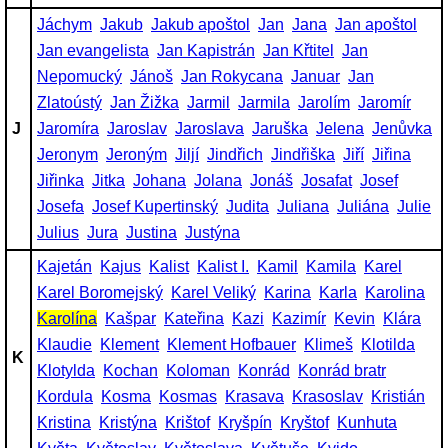
Jáchym
Jakub
Jakub apoštol
Jan
Jana
Jan apoštol
Jan evangelista
Jan Kapistrán
Jan Křtitel
Jan
Nepomucký
Jánoš
Jan Rokycana
Januar
Jan
Zlatoústý
Jan Žižka
Jarmil
Jarmila
Jarolím
Jaromír
J
Jaromíra
Jaroslav
Jaroslava
Jaruška
Jelena
Jenůvka
Jeronym
Jeroným
Jiljí
Jindřich
Jindřiška
Jiří
Jiřina
Jiřinka
Jitka
Johana
Jolana
Jonáš
Josafat
Josef
Josefa
Josef Kupertinský
Judita
Juliana
Juliána
Julie
Julius
Jura
Justina
Justýna
Kajetán
Kajus
Kalist
Kalist I.
Kamil
Kamila
Karel
Karel Boromejský
Karel Veliký
Karina
Karla
Karolina
Karolína
Kašpar
Kateřina
Kazi
Kazimír
Kevin
Klára
Klaudie
Klement
Klement Hofbauer
Klimeš
Klotilda
K
Klotylda
Kochan
Koloman
Konrád
Konrád bratr
Kordula
Kosma
Kosmas
Krasava
Krasoslav
Kristián
Kristina
Kristýna
Krištof
Kryšpín
Kryštof
Kunhuta