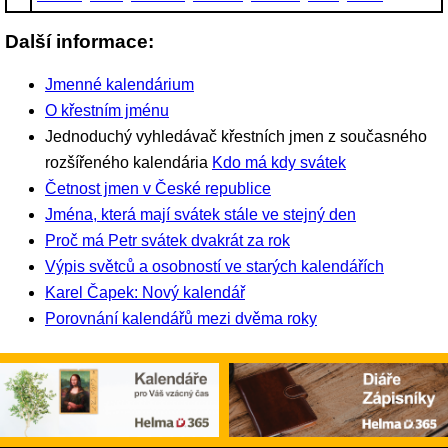
Další informace:
Jmenné kalendárium
O křestním jménu
Jednoduchý vyhledávač křestních jmen z současného
rozšířeného kalendária
Kdo má kdy svátek
Četnost jmen v České republice
Jména, která mají svátek stále ve stejný den
Proč má Petr svátek dvakrát za rok
Výpis světců a osobností ve starých kalendářích
Karel Čapek: Nový kalendář
Porovnání kalendářů mezi dvěma roky