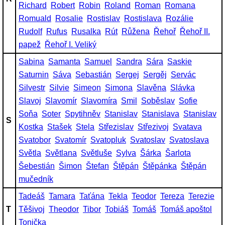
Richard
Robert
Robin
Roland
Roman
Romana
Romuald
Rosalie
Rostislav
Rostislava
Rozálie
Rudolf
Rufus
Rusalka
Rút
Růžena
Řehoř
Řehoř II.
papež
Řehoř I. Veliký
Sabina
Samanta
Samuel
Sandra
Sára
Saskie
Saturnin
Sáva
Sebastián
Sergej
Sergěj
Servác
Silvestr
Silvie
Simeon
Simona
Slavěna
Slávka
Slavoj
Slavomír
Slavomíra
Smil
Soběslav
Sofie
Soňa
Soter
Spytihněv
Stanislav
Stanislava
Stanislav
S
Kostka
Stašek
Stela
Střezislav
Střezivoj
Svatava
Svatobor
Svatomír
Svatopluk
Svatoslav
Svatoslava
Světla
Světlana
Světluše
Sylva
Šárka
Šarlota
Šebestián
Šimon
Štefan
Štěpán
Štěpánka
Štěpán
mučedník
Tadeáš
Tamara
Taťána
Tekla
Teodor
Tereza
Terezie
T
Těšivoj
Theodor
Tibor
Tobiáš
Tomáš
Tomáš apoštol
Tonička