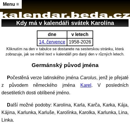
Menu ≡
Kdy má v kalendáři svátek Karolína
dne
v letech
14. července
1958-2026
Kliknutím na den v tabulce se dostanete na sesterskou stránku, která
zobrazuje, jak se měnil text v kalendáři pro daný den v různých letech.
Germánský původ jména
Počestěná verze latinského jména
Carolus
, jenž je přejaté
z původem německého jména
Karel
. V posledních
desetiletích dosti oblíbené jméno.
Další možné podoby: Karolina, Karla, Karča, Karka, Kája,
Kájina, Karlunka, Karluše, Karolínka, Karolka, Karlunka, Lina,
Linka.