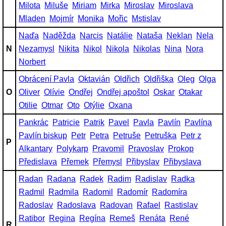
Milota
Miluše
Miriam
Mirka
Miroslav
Miroslava
Mladen
Mojmír
Monika
Mořic
Mstislav
Naďa
Naděžda
Narcis
Natálie
Nataša
Neklan
Nela
N
Nezamysl
Nikita
Nikol
Nikola
Nikolas
Nina
Nora
Norbert
Obrácení Pavla
Oktavián
Oldřich
Oldřiška
Oleg
Olga
O
Oliver
Olívie
Ondřej
Ondřej apoštol
Oskar
Otakar
Otilie
Otmar
Oto
Otýlie
Oxana
Pankrác
Patricie
Patrik
Pavel
Pavla
Pavlín
Pavlína
Pavlín biskup
Petr
Petra
Petruše
Petruška
Petr z
P
Alkantary
Polykarp
Pravomil
Pravoslav
Prokop
Předislava
Přemek
Přemysl
Přibyslav
Přibyslava
Radan
Radana
Radek
Radim
Radislav
Radka
Radmil
Radmila
Radomil
Radomír
Radomíra
Radoslav
Radoslava
Radovan
Rafael
Rastislav
Ratibor
Regina
Regína
Remeš
Renáta
René
R