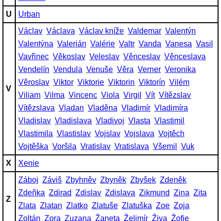
U
Urban
Václav
Václava
Václav kníže
Valdemar
Valentýn
Valentýna
Valerián
Valérie
Valtr
Vanda
Vanesa
Vasil
Vavřinec
Věkoslav
Veleslav
Věnceslav
Věnceslava
Vendelín
Vendula
Venuše
Věra
Verner
Veronika
Věroslav
Viktor
Viktorie
Viktorin
Viktorín
Vilém
V
Viliam
Vilma
Vincenc
Viola
Virgil
Vít
Vítězslav
Vítězslava
Vladan
Vladěna
Vladimír
Vladimíra
Vladislav
Vladislava
Vladivoj
Vlasta
Vlastimil
Vlastimila
Vlastislav
Vojslav
Vojslava
Vojtěch
Vojtěška
Voršila
Vratislav
Vratislava
Všemil
Vuk
X
Xenie
Záboj
Záviš
Zbyhněv
Zbyněk
Zbyšek
Zdeněk
Zdeňka
Zdirad
Zdislav
Zdislava
Zikmund
Zina
Zita
Z
Zlata
Zlatan
Zlatko
Zlatuše
Zlatuška
Zoe
Zoja
Zoltán
Zora
Zuzana
Žaneta
Želimír
Živa
Žofie