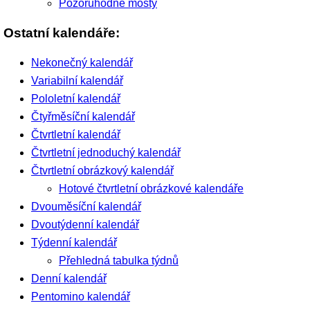
Pozoruhodné mosty
Ostatní kalendáře:
Nekonečný kalendář
Variabilní kalendář
Pololetní kalendář
Čtyřměsíční kalendář
Čtvrtletní kalendář
Čtvrtletní jednoduchý kalendář
Čtvrtletní obrázkový kalendář
Hotové čtvrtletní obrázkové kalendáře
Dvouměsíční kalendář
Dvoutýdenní kalendář
Týdenní kalendář
Přehledná tabulka týdnů
Denní kalendář
Pentomino kalendář