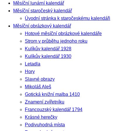
Měsíční lunární kalendář
Měsíční staročeský kalendář
Úvodní stránka k staročeskému kalendáři
Měsíční obrázkový kalendář
Hotové měsíční obrázkové kalendáře
Strom v průběhu jednoho roku
Kulíkův kalendář 1928
Kulíkův kalendář 1930
Letadla
Hory
Slavné obrazy
Mikoláš Aleš
Gotická knižní malba 1410
Znamení zvířetníku
Francouzský kalendář 1794
Krásné herečky
Podivuhodná místa