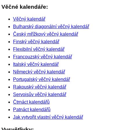
Věčné kalendáře:
Věčný kalendář
Bulharský diagonální věčný kalendář
Český mřížkový věčný kalendář
Finský věčný kalendář
Flexibilní věčný kalendář
Francouzský věčný kalendář
Italský věčný kalendář
Německý věčný kalendář
Portugalský věčný kalendář
Rakouský věčný kalendář
Servoisův věčný kalendář
Čtrnáct kalendářů
Patnáct kalendářů
Jak vytvořit vlastní věčný kalendář
Vysvětlivky: