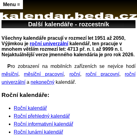
Menu ≡
Další kalendáře - rozcestník
Všechny kalendáře pracují v rozmezí let 1951 až 2050,
Výjimkou je
roční univerzální
kalendář, ten pracuje v
mnohem větším rozmezí let: 4713 př. n. l. až 9999 n. l.
Nejaktuálnější verze jmenného kalendária je pro rok 2026.
Pro zobrazení na mobilních zařízeních se nejvíce hodí
měsíční
,
měsíční pracovní
,
roční
,
roční pracovní
,
roční
univerzální
a
nekonečný
kalendář.
Roční kalendáře:
Roční kalendář
Roční přehledný kalendář
Roční informativní kalendář
Roční lunární kalendář