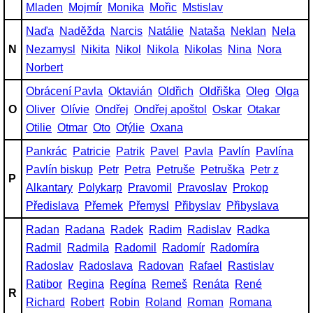
Mladen
Mojmír
Monika
Mořic
Mstislav
Naďa
Naděžda
Narcis
Natálie
Nataša
Neklan
Nela
N
Nezamysl
Nikita
Nikol
Nikola
Nikolas
Nina
Nora
Norbert
Obrácení Pavla
Oktavián
Oldřich
Oldřiška
Oleg
Olga
O
Oliver
Olívie
Ondřej
Ondřej apoštol
Oskar
Otakar
Otilie
Otmar
Oto
Otýlie
Oxana
Pankrác
Patricie
Patrik
Pavel
Pavla
Pavlín
Pavlína
Pavlín biskup
Petr
Petra
Petruše
Petruška
Petr z
P
Alkantary
Polykarp
Pravomil
Pravoslav
Prokop
Předislava
Přemek
Přemysl
Přibyslav
Přibyslava
Radan
Radana
Radek
Radim
Radislav
Radka
Radmil
Radmila
Radomil
Radomír
Radomíra
Radoslav
Radoslava
Radovan
Rafael
Rastislav
Ratibor
Regina
Regína
Remeš
Renáta
René
R
Richard
Robert
Robin
Roland
Roman
Romana