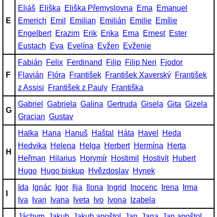
Eliáš
Eliška
Eliška Přemyslovna
Ema
Emanuel
E
Emerich
Emil
Emilian
Emilián
Emilie
Emílie
Engelbert
Erazim
Erik
Erika
Erna
Ernest
Ester
Eustach
Eva
Evelína
Evžen
Evženie
Fabián
Felix
Ferdinand
Filip
Filip Neri
Fjodor
F
Flavián
Flóra
František
František Xaverský
František
z Assisi
František z Pauly
Františka
Gabriel
Gabriela
Galina
Gertruda
Gisela
Gita
Gizela
G
Gracian
Gustav
Halka
Hana
Hanuš
Haštal
Háta
Havel
Heda
Hedvika
Helena
Helga
Herbert
Hermína
Herta
H
Heřman
Hilarius
Horymír
Hostimil
Hostivít
Hubert
Hugo
Hugo biskup
Hvězdoslav
Hynek
Ida
Ignác
Igor
Ilja
Ilona
Ingrid
Inocenc
Irena
Irma
I
Iva
Ivan
Ivana
Iveta
Ivo
Ivona
Izabela
Jáchym
Jakub
Jakub apoštol
Jan
Jana
Jan apoštol