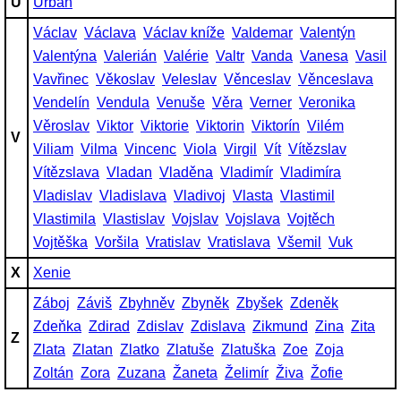
U
Urban
Václav
Václava
Václav kníže
Valdemar
Valentýn
Valentýna
Valerián
Valérie
Valtr
Vanda
Vanesa
Vasil
Vavřinec
Věkoslav
Veleslav
Věnceslav
Věnceslava
Vendelín
Vendula
Venuše
Věra
Verner
Veronika
Věroslav
Viktor
Viktorie
Viktorin
Viktorín
Vilém
V
Viliam
Vilma
Vincenc
Viola
Virgil
Vít
Vítězslav
Vítězslava
Vladan
Vladěna
Vladimír
Vladimíra
Vladislav
Vladislava
Vladivoj
Vlasta
Vlastimil
Vlastimila
Vlastislav
Vojslav
Vojslava
Vojtěch
Vojtěška
Voršila
Vratislav
Vratislava
Všemil
Vuk
X
Xenie
Záboj
Záviš
Zbyhněv
Zbyněk
Zbyšek
Zdeněk
Zdeňka
Zdirad
Zdislav
Zdislava
Zikmund
Zina
Zita
Z
Zlata
Zlatan
Zlatko
Zlatuše
Zlatuška
Zoe
Zoja
Zoltán
Zora
Zuzana
Žaneta
Želimír
Živa
Žofie