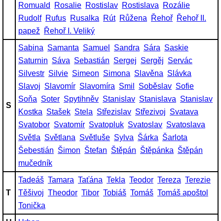
Romuald
Rosalie
Rostislav
Rostislava
Rozálie
Rudolf
Rufus
Rusalka
Rút
Růžena
Řehoř
Řehoř II.
papež
Řehoř I. Veliký
Sabina
Samanta
Samuel
Sandra
Sára
Saskie
Saturnin
Sáva
Sebastián
Sergej
Sergěj
Servác
Silvestr
Silvie
Simeon
Simona
Slavěna
Slávka
Slavoj
Slavomír
Slavomíra
Smil
Soběslav
Sofie
Soňa
Soter
Spytihněv
Stanislav
Stanislava
Stanislav
S
Kostka
Stašek
Stela
Střezislav
Střezivoj
Svatava
Svatobor
Svatomír
Svatopluk
Svatoslav
Svatoslava
Světla
Světlana
Světluše
Sylva
Šárka
Šarlota
Šebestián
Šimon
Štefan
Štěpán
Štěpánka
Štěpán
mučedník
Tadeáš
Tamara
Taťána
Tekla
Teodor
Tereza
Terezie
T
Těšivoj
Theodor
Tibor
Tobiáš
Tomáš
Tomáš apoštol
Tonička