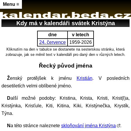
Menu ≡
Kdy má v kalendáři svátek Kristýna
dne
v letech
24. července
1959-2026
Kliknutím na den v tabulce se dostanete na sesterskou stránku, která
zobrazuje, jak se měnil text v kalendáři pro daný den v různých letech.
Řecký původ jména
Ženský protějšek k jménu
Kristián
. V posledních
desetiletích velmi oblíbené jméno.
Další možné podoby: Kristina, Krista, Kristi, Krist(l)a,
Kristýnka, Krisťule, Kiti, Kitina, Kiki, Kristýnečka, Krystík,
Týna.
Na této stránce naleznete
skloňování jména Kristýna
.