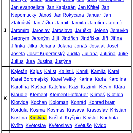
Jan evangelista
Jan Kapistrán
Jan Křtitel
Jan
Nepomucký
Jánoš
Jan Rokycana
Januar
Jan
Zlatoústý
Jan Žižka
Jarmil
Jarmila
Jarolím
Jaromír
J
Jaromíra
Jaroslav
Jaroslava
Jaruška
Jelena
Jenůvka
Jeronym
Jeroným
Jiljí
Jindřich
Jindřiška
Jiří
Jiřina
Jiřinka
Jitka
Johana
Jolana
Jonáš
Josafat
Josef
Josefa
Josef Kupertinský
Judita
Juliana
Juliána
Julie
Julius
Jura
Justina
Justýna
Kajetán
Kajus
Kalist
Kalist I.
Kamil
Kamila
Karel
Karel Boromejský
Karel Veliký
Karina
Karla
Karolina
Karolína
Kašpar
Kateřina
Kazi
Kazimír
Kevin
Klára
Klaudie
Klement
Klement Hofbauer
Klimeš
Klotilda
K
Klotylda
Kochan
Koloman
Konrád
Konrád bratr
Kordula
Kosma
Kosmas
Krasava
Krasoslav
Kristián
Kristina
Kristýna
Krištof
Kryšpín
Kryštof
Kunhuta
Květa
Květoslav
Květoslava
Květuše
Kvido