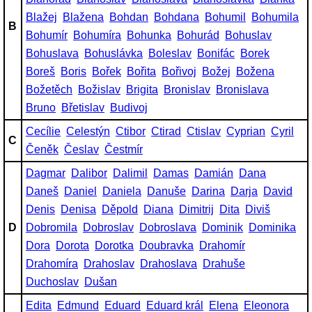
Blažej
Blažena
Bohdan
Bohdana
Bohumil
Bohumila
B
Bohumír
Bohumíra
Bohunka
Bohurád
Bohuslav
Bohuslava
Bohuslávka
Boleslav
Bonifác
Borek
Boreš
Boris
Bořek
Bořita
Bořivoj
Božej
Božena
Božetěch
Božislav
Brigita
Bronislav
Bronislava
Bruno
Břetislav
Budivoj
Cecílie
Celestýn
Ctibor
Ctirad
Ctislav
Cyprian
Cyril
C
Čeněk
Česlav
Čestmír
Dagmar
Dalibor
Dalimil
Damas
Damián
Dana
Daneš
Daniel
Daniela
Danuše
Darina
Darja
David
Denis
Denisa
Děpold
Diana
Dimitrij
Dita
Diviš
D
Dobromila
Dobroslav
Dobroslava
Dominik
Dominika
Dora
Dorota
Dorotka
Doubravka
Drahomír
Drahomíra
Drahoslav
Drahoslava
Drahuše
Duchoslav
Dušan
Edita
Edmund
Eduard
Eduard král
Elena
Eleonora