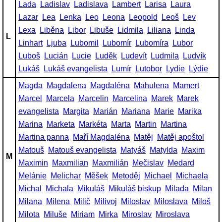
Lada
Ladislav
Ladislava
Lambert
Larisa
Laura
Lazar
Lea
Lenka
Leo
Leona
Leopold
Leoš
Lev
Lexa
Liběna
Libor
Libuše
Lidmila
Liliana
Linda
L
Linhart
Ljuba
Lubomil
Lubomír
Lubomíra
Lubor
Luboš
Lucián
Lucie
Luděk
Ludevít
Ludmila
Ludvík
Lukáš
Lukáš evangelista
Lumír
Lutobor
Lydie
Lýdie
Magda
Magdalena
Magdaléna
Mahulena
Mamert
Marcel
Marcela
Marcelin
Marcelina
Marek
Marek
evangelista
Margita
Marián
Mariana
Marie
Marika
Marina
Marketa
Markéta
Marta
Martin
Martina
Martina panna
Maří Magdaléna
Matěj
Matěj apoštol
Matouš
Matouš evangelista
Matyáš
Matylda
Maxim
M
Maximin
Maxmilian
Maxmilián
Mečislav
Medard
Melánie
Melichar
Měšek
Metoděj
Michael
Michaela
Michal
Michala
Mikuláš
Mikuláš biskup
Milada
Milan
Milana
Milena
Milič
Milivoj
Miloslav
Miloslava
Miloš
Milota
Miluše
Miriam
Mirka
Miroslav
Miroslava