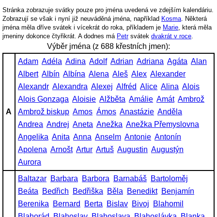
Stránka zobrazuje svátky pouze pro jména uvedená ve zdejším kalendáriu.
Zobrazují se však i nyní již neuváděná jména, například
Kosma
. Některá
jména měla dříve svátek i vícekrát do roka, příkladem je
Marie
, která měla
jmeniny dokonce čtyřikrát. A dodnes má
Petr
svátek
dvakrát v roce
.
Výběr jména (z 688 křestních jmen):
Adam
Adéla
Adina
Adolf
Adrian
Adriana
Agáta
Alan
Albert
Albín
Albína
Alena
Aleš
Alex
Alexander
Alexandr
Alexandra
Alexej
Alfréd
Alice
Alina
Alois
Alois Gonzaga
Aloisie
Alžběta
Amálie
Amát
Ambrož
A
Ambrož biskup
Amos
Ámos
Anastázie
Anděla
Andrea
Andrej
Aneta
Anežka
Anežka Přemyslovna
Angelika
Anita
Anna
Anselm
Antonie
Antonín
Apolena
Arnošt
Artur
Artuš
Augustin
Augustýn
Aurora
Baltazar
Barbara
Barbora
Barnabáš
Bartoloměj
Beáta
Bedřich
Bedřiška
Běla
Benedikt
Benjamín
Berenika
Bernard
Berta
Bislav
Bivoj
Blahomil
Blahorád
Blahoslav
Blahoslava
Blahoslávka
Blanka