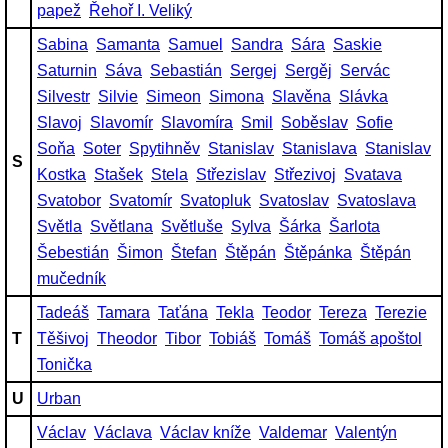
papež
Řehoř I. Veliký
Sabina
Samanta
Samuel
Sandra
Sára
Saskie
Saturnin
Sáva
Sebastián
Sergej
Sergěj
Servác
Silvestr
Silvie
Simeon
Simona
Slavěna
Slávka
Slavoj
Slavomír
Slavomíra
Smil
Soběslav
Sofie
Soňa
Soter
Spytihněv
Stanislav
Stanislava
Stanislav
S
Kostka
Stašek
Stela
Střezislav
Střezivoj
Svatava
Svatobor
Svatomír
Svatopluk
Svatoslav
Svatoslava
Světla
Světlana
Světluše
Sylva
Šárka
Šarlota
Šebestián
Šimon
Štefan
Štěpán
Štěpánka
Štěpán
mučedník
Tadeáš
Tamara
Taťána
Tekla
Teodor
Tereza
Terezie
T
Těšivoj
Theodor
Tibor
Tobiáš
Tomáš
Tomáš apoštol
Tonička
U
Urban
Václav
Václava
Václav kníže
Valdemar
Valentýn