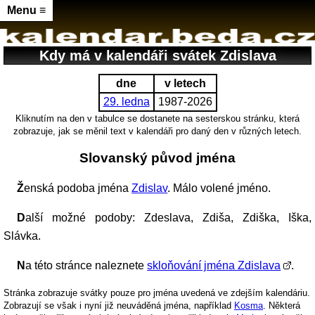
Menu ≡
Kdy má v kalendáři svátek Zdislava
dne
v letech
29. ledna
1987-2026
Kliknutím na den v tabulce se dostanete na sesterskou stránku, která
zobrazuje, jak se měnil text v kalendáři pro daný den v různých letech.
Slovanský původ jména
Ženská podoba jména
Zdislav
. Málo volené jméno.
Další možné podoby: Zdeslava, Zdiša, Zdiška, Iška,
Slávka.
Na této stránce naleznete
skloňování jména Zdislava
.
Stránka zobrazuje svátky pouze pro jména uvedená ve zdejším kalendáriu.
Zobrazují se však i nyní již neuváděná jména, například
Kosma
. Některá