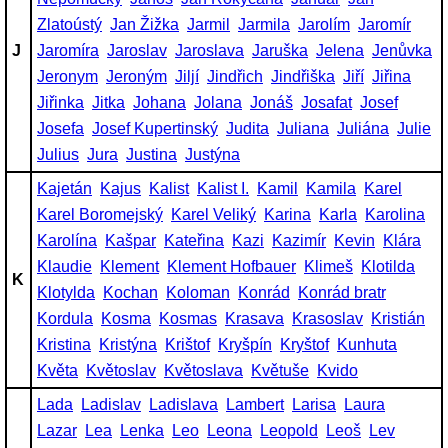
Zlatoústý
Jan Žižka
Jarmil
Jarmila
Jarolím
Jaromír
J
Jaromíra
Jaroslav
Jaroslava
Jaruška
Jelena
Jenůvka
Jeronym
Jeroným
Jiljí
Jindřich
Jindřiška
Jiří
Jiřina
Jiřinka
Jitka
Johana
Jolana
Jonáš
Josafat
Josef
Josefa
Josef Kupertinský
Judita
Juliana
Juliána
Julie
Julius
Jura
Justina
Justýna
Kajetán
Kajus
Kalist
Kalist I.
Kamil
Kamila
Karel
Karel Boromejský
Karel Veliký
Karina
Karla
Karolina
Karolína
Kašpar
Kateřina
Kazi
Kazimír
Kevin
Klára
Klaudie
Klement
Klement Hofbauer
Klimeš
Klotilda
K
Klotylda
Kochan
Koloman
Konrád
Konrád bratr
Kordula
Kosma
Kosmas
Krasava
Krasoslav
Kristián
Kristina
Kristýna
Krištof
Kryšpín
Kryštof
Kunhuta
Květa
Květoslav
Květoslava
Květuše
Kvido
Lada
Ladislav
Ladislava
Lambert
Larisa
Laura
Lazar
Lea
Lenka
Leo
Leona
Leopold
Leoš
Lev