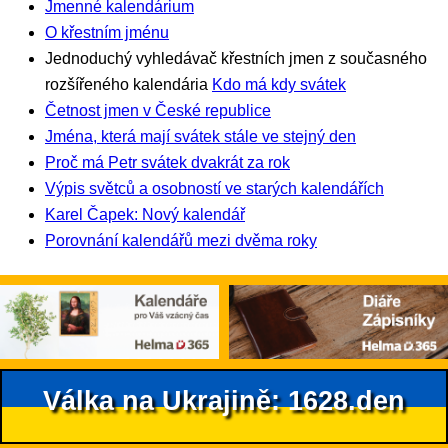
Jmenné kalendárium
O křestním jménu
Jednoduchý vyhledávač křestních jmen z současného
rozšířeného kalendária
Kdo má kdy svátek
Četnost jmen v České republice
Jména, která mají svátek stále ve stejný den
Proč má Petr svátek dvakrát za rok
Výpis světců a osobností ve starých kalendářích
Karel Čapek: Nový kalendář
Porovnání kalendářů mezi dvěma roky
Válka na Ukrajině: 1628.den