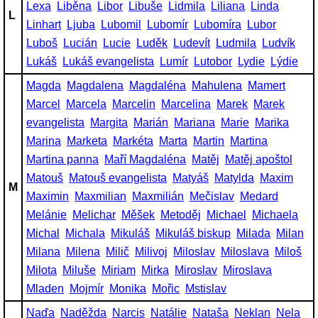
Lexa
Liběna
Libor
Libuše
Lidmila
Liliana
Linda
L
Linhart
Ljuba
Lubomil
Lubomír
Lubomíra
Lubor
Luboš
Lucián
Lucie
Luděk
Ludevít
Ludmila
Ludvík
Lukáš
Lukáš evangelista
Lumír
Lutobor
Lydie
Lýdie
Magda
Magdalena
Magdaléna
Mahulena
Mamert
Marcel
Marcela
Marcelin
Marcelina
Marek
Marek
evangelista
Margita
Marián
Mariana
Marie
Marika
Marina
Marketa
Markéta
Marta
Martin
Martina
Martina panna
Maří Magdaléna
Matěj
Matěj apoštol
Matouš
Matouš evangelista
Matyáš
Matylda
Maxim
M
Maximin
Maxmilian
Maxmilián
Mečislav
Medard
Melánie
Melichar
Měšek
Metoděj
Michael
Michaela
Michal
Michala
Mikuláš
Mikuláš biskup
Milada
Milan
Milana
Milena
Milič
Milivoj
Miloslav
Miloslava
Miloš
Milota
Miluše
Miriam
Mirka
Miroslav
Miroslava
Mladen
Mojmír
Monika
Mořic
Mstislav
Naďa
Naděžda
Narcis
Natálie
Nataša
Neklan
Nela