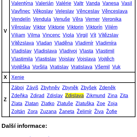
Valentýna
Valerián
Valérie
Valtr
Vanda
Vanesa
Vasil
Vavřinec
Věkoslav
Veleslav
Věnceslav
Věnceslava
Vendelín
Vendula
Venuše
Věra
Verner
Veronika
Věroslav
Viktor
Viktorie
Viktorin
Viktorín
Vilém
V
Viliam
Vilma
Vincenc
Viola
Virgil
Vít
Vítězslav
Vítězslava
Vladan
Vladěna
Vladimír
Vladimíra
Vladislav
Vladislava
Vladivoj
Vlasta
Vlastimil
Vlastimila
Vlastislav
Vojslav
Vojslava
Vojtěch
Vojtěška
Voršila
Vratislav
Vratislava
Všemil
Vuk
X
Xenie
Záboj
Záviš
Zbyhněv
Zbyněk
Zbyšek
Zdeněk
Zdeňka
Zdirad
Zdislav
Zdislava
Zikmund
Zina
Zita
Z
Zlata
Zlatan
Zlatko
Zlatuše
Zlatuška
Zoe
Zoja
Zoltán
Zora
Zuzana
Žaneta
Želimír
Živa
Žofie
Další informace: