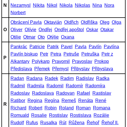
N
Nezamysl
Nikita
Nikol
Nikola
Nikolas
Nina
Nora
Norbert
Obrácení Pavla
Oktavián
Oldřich
Oldřiška
Oleg
Olga
O
Oliver
Olívie
Ondřej
Ondřej apoštol
Oskar
Otakar
Otilie
Otmar
Oto
Otýlie
Oxana
Pankrác
Patricie
Patrik
Pavel
Pavla
Pavlín
Pavlína
Pavlín biskup
Petr
Petra
Petruše
Petruška
Petr z
P
Alkantary
Polykarp
Pravomil
Pravoslav
Prokop
Předislava
Přemek
Přemysl
Přibyslav
Přibyslava
Radan
Radana
Radek
Radim
Radislav
Radka
Radmil
Radmila
Radomil
Radomír
Radomíra
Radoslav
Radoslava
Radovan
Rafael
Rastislav
Ratibor
Regina
Regína
Remeš
Renáta
René
R
Richard
Robert
Robin
Roland
Roman
Romana
Romuald
Rosalie
Rostislav
Rostislava
Rozálie
Rudolf
Rufus
Rusalka
Rút
Růžena
Řehoř
Řehoř II.