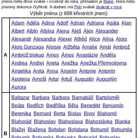
jména měla dříve svátek i vícekrát do roka, příkladem je
Marie
, která měla
jmeniny dokonce čtyřikrát. A dodnes má
Petr
svátek
dvakrát v roce
.
Výběr jména (z 688 křestních jmen):
Adam
Adéla
Adina
Adolf
Adrian
Adriana
Agáta
Alan
Albert
Albín
Albína
Alena
Aleš
Alex
Alexander
Alexandr
Alexandra
Alexej
Alfréd
Alice
Alina
Alois
Alois Gonzaga
Aloisie
Alžběta
Amálie
Amát
Ambrož
A
Ambrož biskup
Amos
Ámos
Anastázie
Anděla
Andrea
Andrej
Aneta
Anežka
Anežka Přemyslovna
Angelika
Anita
Anna
Anselm
Antonie
Antonín
Apolena
Arnošt
Artur
Artuš
Augustin
Augustýn
Aurora
Baltazar
Barbara
Barbora
Barnabáš
Bartoloměj
Beáta
Bedřich
Bedřiška
Běla
Benedikt
Benjamín
Berenika
Bernard
Berta
Bislav
Bivoj
Blahomil
Blahorád
Blahoslav
Blahoslava
Blahoslávka
Blanka
Blažej
Blažena
Bohdan
Bohdana
Bohumil
Bohumila
B
Bohumír
Bohumíra
Bohunka
Bohurád
Bohuslav