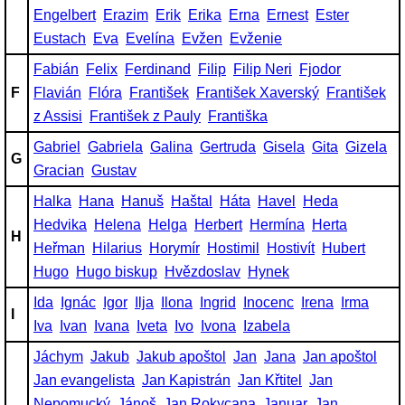
Engelbert
Erazim
Erik
Erika
Erna
Ernest
Ester
Eustach
Eva
Evelína
Evžen
Evženie
Fabián
Felix
Ferdinand
Filip
Filip Neri
Fjodor
F
Flavián
Flóra
František
František Xaverský
František
z Assisi
František z Pauly
Františka
Gabriel
Gabriela
Galina
Gertruda
Gisela
Gita
Gizela
G
Gracian
Gustav
Halka
Hana
Hanuš
Haštal
Háta
Havel
Heda
Hedvika
Helena
Helga
Herbert
Hermína
Herta
H
Heřman
Hilarius
Horymír
Hostimil
Hostivít
Hubert
Hugo
Hugo biskup
Hvězdoslav
Hynek
Ida
Ignác
Igor
Ilja
Ilona
Ingrid
Inocenc
Irena
Irma
I
Iva
Ivan
Ivana
Iveta
Ivo
Ivona
Izabela
Jáchym
Jakub
Jakub apoštol
Jan
Jana
Jan apoštol
Jan evangelista
Jan Kapistrán
Jan Křtitel
Jan
Nepomucký
Jánoš
Jan Rokycana
Januar
Jan