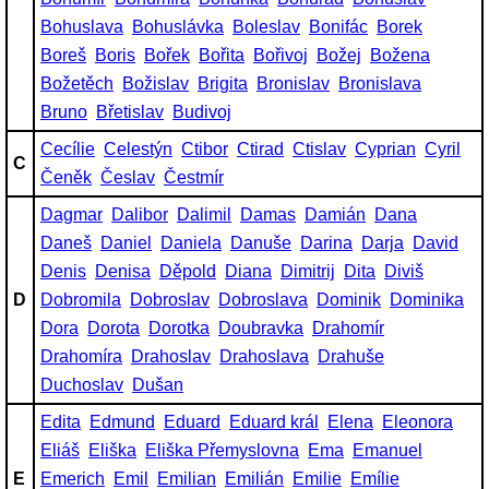
Bohuslava
Bohuslávka
Boleslav
Bonifác
Borek
Boreš
Boris
Bořek
Bořita
Bořivoj
Božej
Božena
Božetěch
Božislav
Brigita
Bronislav
Bronislava
Bruno
Břetislav
Budivoj
Cecílie
Celestýn
Ctibor
Ctirad
Ctislav
Cyprian
Cyril
C
Čeněk
Česlav
Čestmír
Dagmar
Dalibor
Dalimil
Damas
Damián
Dana
Daneš
Daniel
Daniela
Danuše
Darina
Darja
David
Denis
Denisa
Děpold
Diana
Dimitrij
Dita
Diviš
D
Dobromila
Dobroslav
Dobroslava
Dominik
Dominika
Dora
Dorota
Dorotka
Doubravka
Drahomír
Drahomíra
Drahoslav
Drahoslava
Drahuše
Duchoslav
Dušan
Edita
Edmund
Eduard
Eduard král
Elena
Eleonora
Eliáš
Eliška
Eliška Přemyslovna
Ema
Emanuel
E
Emerich
Emil
Emilian
Emilián
Emilie
Emílie