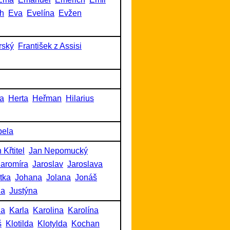
h
Eva
Evelína
Evžen
rský
František z Assisi
a
Herta
Heřman
Hilarius
bela
 Křtitel
Jan Nepomucký
Jaromíra
Jaroslav
Jaroslava
itka
Johana
Jolana
Jonáš
na
Justýna
na
Karla
Karolina
Karolína
š
Klotilda
Klotylda
Kochan