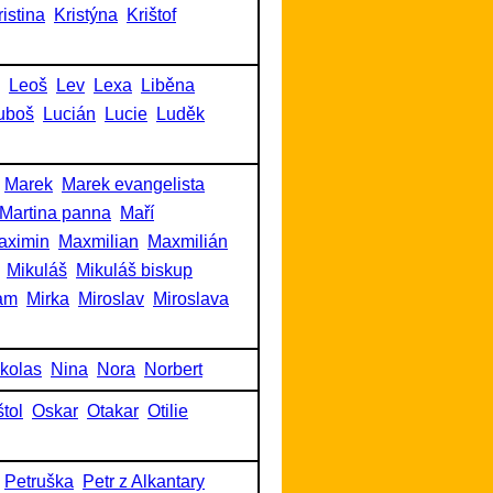
ristina
Kristýna
Krištof
Leoš
Lev
Lexa
Liběna
uboš
Lucián
Lucie
Luděk
Marek
Marek evangelista
Martina panna
Maří
aximin
Maxmilian
Maxmilián
Mikuláš
Mikuláš biskup
am
Mirka
Miroslav
Miroslava
kolas
Nina
Nora
Norbert
tol
Oskar
Otakar
Otilie
Petruška
Petr z Alkantary