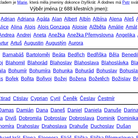
íkladem je
Marie
, která měla jmeniny dokonce čtyřikrát. A dodnes má
Petr
svá
Výběr jména (z 688 křestních jmen):
Adrian
Adriana
Agáta
Alan
Albert
Albín
Albína
Alena
Aleš
lice
Alina
Alois
Alois Gonzaga
Aloisie
Alžběta
Amálie
Amát
Andrea
Andrej
Aneta
Anežka
Anežka Přemyslovna
Angelika
rtur
Artuš
Augustin
Augustýn
Aurora
Barnabáš
Bartoloměj
Beáta
Bedřich
Bedřiška
Běla
Benedi
oj
Blahomil
Blahorád
Blahoslav
Blahoslava
Blahoslávka
Bl
ila
Bohumír
Bohumíra
Bohunka
Bohurád
Bohuslav
Bohusla
is
Bořek
Bořita
Bořivoj
Božej
Božena
Božetěch
Božislav
Br
tirad
Ctislav
Cyprian
Cyril
Čeněk
Česlav
Čestmír
Damas
Damián
Dana
Daneš
Daniel
Daniela
Danuše
Darin
ta
Diviš
Dobromila
Dobroslav
Dobroslava
Dominik
Dominik
homíra
Drahoslav
Drahoslava
Drahuše
Duchoslav
Dušan
uard král
Elena
Eleonora
Eliáš
Eliška
Eliška Přemyslovna