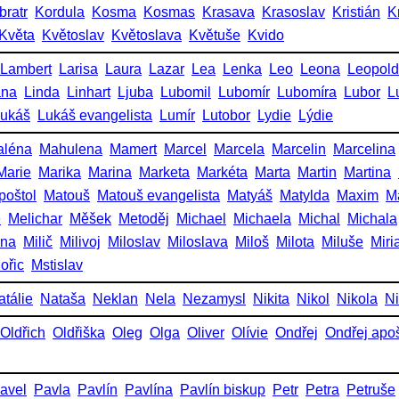
bratr
Kordula
Kosma
Kosmas
Krasava
Krasoslav
Kristián
K
Květa
Květoslav
Květoslava
Květuše
Kvido
Lambert
Larisa
Laura
Lazar
Lea
Lenka
Leo
Leona
Leopold
ana
Linda
Linhart
Ljuba
Lubomil
Lubomír
Lubomíra
Lubor
L
ukáš
Lukáš evangelista
Lumír
Lutobor
Lydie
Lýdie
aléna
Mahulena
Mamert
Marcel
Marcela
Marcelin
Marcelina
Marie
Marika
Marina
Marketa
Markéta
Marta
Martin
Martina
poštol
Matouš
Matouš evangelista
Matyáš
Matylda
Maxim
M
e
Melichar
Měšek
Metoděj
Michael
Michaela
Michal
Michala
ena
Milič
Milivoj
Miloslav
Miloslava
Miloš
Milota
Miluše
Miri
ořic
Mstislav
atálie
Nataša
Neklan
Nela
Nezamysl
Nikita
Nikol
Nikola
Ni
Oldřich
Oldřiška
Oleg
Olga
Oliver
Olívie
Ondřej
Ondřej apoš
avel
Pavla
Pavlín
Pavlína
Pavlín biskup
Petr
Petra
Petruše