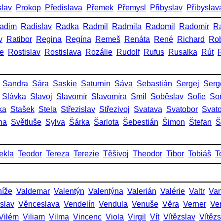
slav
Prokop
Předislava
Přemek
Přemysl
Přibyslav
Přibyslav
adim
Radislav
Radka
Radmil
Radmila
Radomil
Radomír
R
v
Ratibor
Regina
Regína
Remeš
Renáta
René
Richard
Rob
ie
Rostislav
Rostislava
Rozálie
Rudolf
Rufus
Rusalka
Rút
Sandra
Sára
Saskie
Saturnin
Sáva
Sebastián
Sergej
Serg
Slávka
Slavoj
Slavomír
Slavomíra
Smil
Soběslav
Sofie
So
ka
Stašek
Stela
Střezislav
Střezivoj
Svatava
Svatobor
Svat
na
Světluše
Sylva
Šárka
Šarlota
Šebestián
Šimon
Štefan
Š
ekla
Teodor
Tereza
Terezie
Těšivoj
Theodor
Tibor
Tobiáš
T
níže
Valdemar
Valentýn
Valentýna
Valerián
Valérie
Valtr
Va
slav
Věnceslava
Vendelín
Vendula
Venuše
Věra
Verner
Ve
Vilém
Viliam
Vilma
Vincenc
Viola
Virgil
Vít
Vítězslav
Vítěz