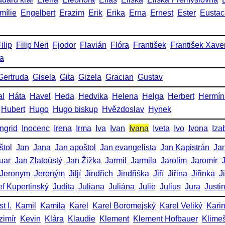
mílie
Engelbert
Erazim
Erik
Erika
Erna
Ernest
Ester
Eustac
ilip
Filip Neri
Fjodor
Flavián
Flóra
František
František Xave
ka
Gertruda
Gisela
Gita
Gizela
Gracian
Gustav
al
Háta
Havel
Heda
Hedvika
Helena
Helga
Herbert
Hermín
Hubert
Hugo
Hugo biskup
Hvězdoslav
Hynek
Ingrid
Inocenc
Irena
Irma
Iva
Ivan
Ivana
Iveta
Ivo
Ivona
Iza
štol
Jan
Jana
Jan apoštol
Jan evangelista
Jan Kapistrán
Jan
uar
Jan Zlatoústý
Jan Žižka
Jarmil
Jarmila
Jarolím
Jaromír
Jeronym
Jeroným
Jiljí
Jindřich
Jindřiška
Jiří
Jiřina
Jiřinka
J
ef Kupertinský
Judita
Juliana
Juliána
Julie
Julius
Jura
Justi
t I.
Kamil
Kamila
Karel
Karel Boromejský
Karel Veliký
Kari
zimír
Kevin
Klára
Klaudie
Klement
Klement Hofbauer
Klime