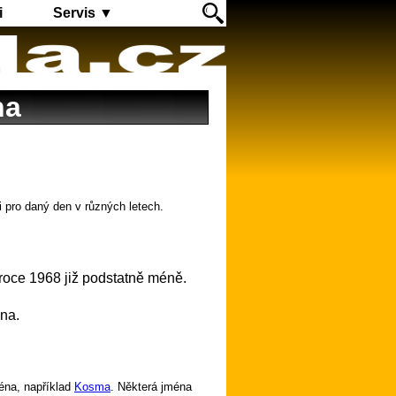
i
Servis ▼
na
i pro daný den v různých letech.
 roce 1968 již podstatně méně.
una.
éna, například
Kosma
. Některá jména