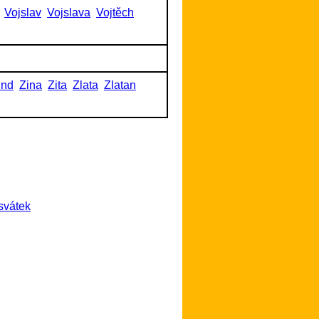
Vojslav
Vojslava
Vojtěch
und
Zina
Zita
Zlata
Zlatan
svátek