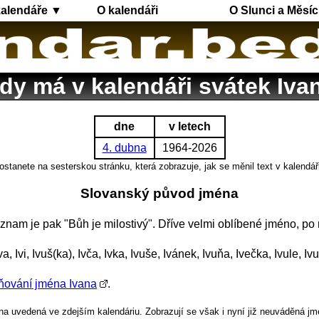
kalendáře ▼
O kalendáři
O Slunci a Měsíc
dy má v kalendáři svátek Iva
dne
v letech
4. dubna
1964-2026
ostanete na sesterskou stránku, která zobrazuje, jak se měnil text v kalendář
Slovanský původ jména
ýznam je pak "Bůh je milostivý". Dříve velmi oblíbené jméno, po
, Ivi, Ivuš(ka), Ivča, Ivka, Ivuše, Ivánek, Ivuňa, Ivečka, Ivule, Iv
ňování jména Ivana
.
a uvedená ve zdejším kalendáriu. Zobrazují se však i nyní již neuváděná jm