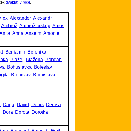
tek
dvakrát v roce
.
Alex
Alexander
Alexandr
Ambrož
Ambrož biskup
Amos
Anita
Anna
Anselm
Antonie
kt
Benjamín
Berenika
anka
Blažej
Blažena
Bohdan
va
Bohuslávka
Boleslav
igita
Bronislav
Bronislava
a
Darja
David
Denis
Denisa
a
Dora
Dorota
Dorotka
Ema
Emanuel
Emerich
Emil