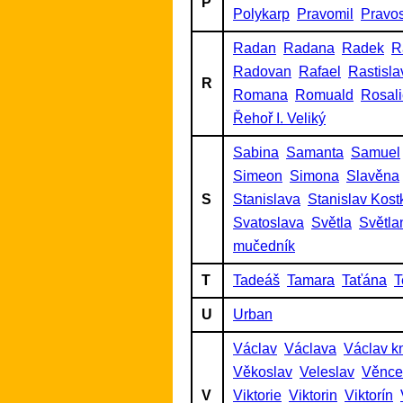
P
Polykarp
Pravomil
Pravo
Radan
Radana
Radek
R
Radovan
Rafael
Rastisla
R
Romana
Romuald
Rosal
Řehoř I. Veliký
Sabina
Samanta
Samuel
Simeon
Simona
Slavěna
S
Stanislava
Stanislav Kost
Svatoslava
Světla
Světla
mučedník
T
Tadeáš
Tamara
Taťána
T
U
Urban
Václav
Václava
Václav k
Věkoslav
Veleslav
Věnce
V
Viktorie
Viktorin
Viktorín