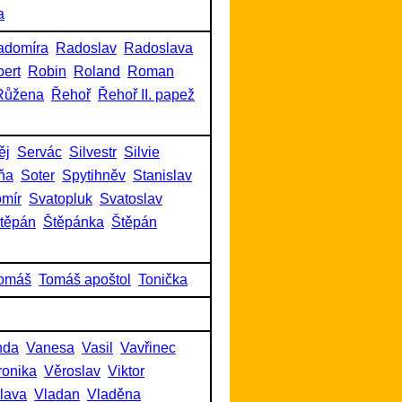
a
adomíra
Radoslav
Radoslava
ert
Robin
Roland
Roman
Růžena
Řehoř
Řehoř II. papež
ěj
Servác
Silvestr
Silvie
ňa
Soter
Spytihněv
Stanislav
omír
Svatopluk
Svatoslav
těpán
Štěpánka
Štěpán
omáš
Tomáš apoštol
Tonička
nda
Vanesa
Vasil
Vavřinec
ronika
Věroslav
Viktor
slava
Vladan
Vladěna