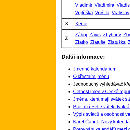
Vladimír
Vladimíra
Vladis
Vojtěška
Voršila
Vratislav
X
Xenie
Záboj
Záviš
Zbyhněv
Zb
Z
Zlatko
Zlatuše
Zlatuška
Další informace:
Jmenné kalendárium
O křestním jménu
Jednoduchý vyhledávač kře
Četnost jmen v České repub
Jména, která mají svátek st
Proč má Petr svátek dvakrát
Výpis světců a osobností ve
Karel Čapek: Nový kalendá
Porovnání kalendářů mezi 