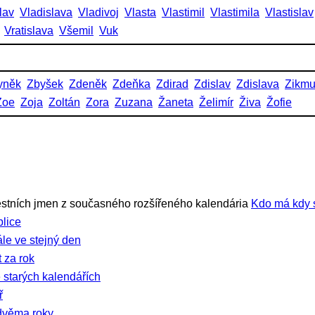
lav
Vladislava
Vladivoj
Vlasta
Vlastimil
Vlastimila
Vlastislav
Vratislava
Všemil
Vuk
yněk
Zbyšek
Zdeněk
Zdeňka
Zdirad
Zdislav
Zdislava
Zikm
Zoe
Zoja
Zoltán
Zora
Zuzana
Žaneta
Želimír
Živa
Žofie
stních jmen z současného rozšířeného kalendária
Kdo má kdy 
lice
ále ve stejný den
 za rok
 starých kalendářích
ř
dvěma roky