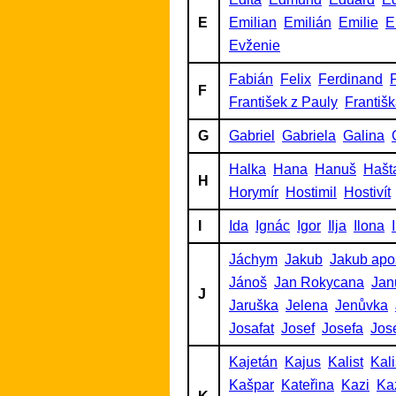
E
Emilian
Emilián
Emilie
E
Evženie
Fabián
Felix
Ferdinand
F
F
František z Pauly
Františ
G
Gabriel
Gabriela
Galina
Halka
Hana
Hanuš
Hašt
H
Horymír
Hostimil
Hostivít
I
Ida
Ignác
Igor
Ilja
Ilona
Jáchym
Jakub
Jakub apo
Jánoš
Jan Rokycana
Jan
J
Jaruška
Jelena
Jenůvka
Josafat
Josef
Josefa
Jos
Kajetán
Kajus
Kalist
Kalis
Kašpar
Kateřina
Kazi
Ka