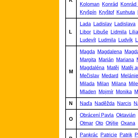
K
Koloman
Konrád
Konrád 
Kryšpín
Kryštof
Kunhuta
Lada
Ladislav
Ladislava
L
Libor
Libuše
Lidmila
Lili
Ludevít
Ludmila
Ludvík
L
Magda
Magdalena
Magd
Margita
Marián
Mariana
Magdaléna
Matěj
Matěj a
M
Mečislav
Medard
Meláni
Milada
Milan
Milana
Mil
Mladen
Mojmír
Monika
M
N
Naďa
Naděžda
Narcis
N
Obrácení Pavla
Oktavián
O
Otmar
Oto
Otýlie
Oxana
Pankrác
Patricie
Patrik
P