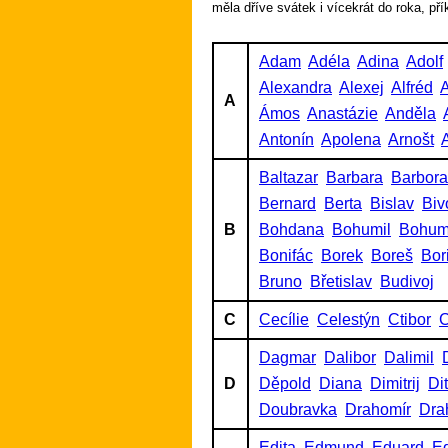
měla dříve svátek i vícekrát do roka, př
Adam
Adéla
Adina
Adolf
Alexandra
Alexej
Alfréd
A
A
Ámos
Anastázie
Anděla
Antonín
Apolena
Arnošt
A
Baltazar
Barbara
Barbora
Bernard
Berta
Bislav
Biv
B
Bohdana
Bohumil
Bohum
Bonifác
Borek
Boreš
Bor
Bruno
Břetislav
Budivoj
C
Cecílie
Celestýn
Ctibor
C
Dagmar
Dalibor
Dalimil
D
Děpold
Diana
Dimitrij
Di
Doubravka
Drahomír
Dra
Edita
Edmund
Eduard
Ed