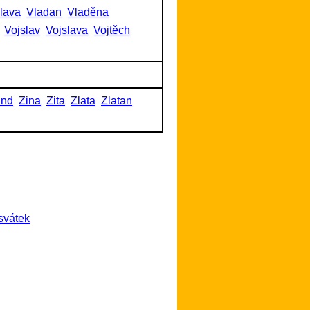
slava
Vladan
Vladěna
Vojslav
Vojslava
Vojtěch
und
Zina
Zita
Zlata
Zlatan
svátek