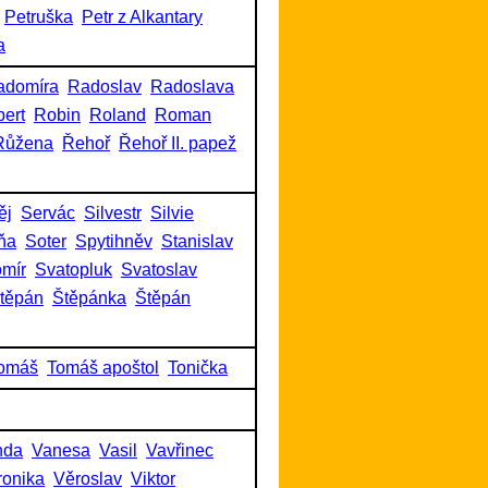
Petruška
Petr z Alkantary
a
adomíra
Radoslav
Radoslava
ert
Robin
Roland
Roman
Růžena
Řehoř
Řehoř II. papež
ěj
Servác
Silvestr
Silvie
ňa
Soter
Spytihněv
Stanislav
omír
Svatopluk
Svatoslav
těpán
Štěpánka
Štěpán
omáš
Tomáš apoštol
Tonička
nda
Vanesa
Vasil
Vavřinec
ronika
Věroslav
Viktor