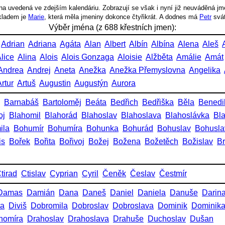
a uvedená ve zdejším kalendáriu. Zobrazují se však i nyní již neuváděná jm
íkladem je
Marie
, která měla jmeniny dokonce čtyřikrát. A dodnes má
Petr
svá
Výběr jména (z 688 křestních jmen):
Adrian
Adriana
Agáta
Alan
Albert
Albín
Albína
Alena
Aleš
lice
Alina
Alois
Alois Gonzaga
Aloisie
Alžběta
Amálie
Amát
Andrea
Andrej
Aneta
Anežka
Anežka Přemyslovna
Angelika
rtur
Artuš
Augustin
Augustýn
Aurora
Barnabáš
Bartoloměj
Beáta
Bedřich
Bedřiška
Běla
Benedi
oj
Blahomil
Blahorád
Blahoslav
Blahoslava
Blahoslávka
Bl
ila
Bohumír
Bohumíra
Bohunka
Bohurád
Bohuslav
Bohusla
is
Bořek
Bořita
Bořivoj
Božej
Božena
Božetěch
Božislav
Br
tirad
Ctislav
Cyprian
Cyril
Čeněk
Česlav
Čestmír
Damas
Damián
Dana
Daneš
Daniel
Daniela
Danuše
Darin
ta
Diviš
Dobromila
Dobroslav
Dobroslava
Dominik
Dominik
homíra
Drahoslav
Drahoslava
Drahuše
Duchoslav
Dušan