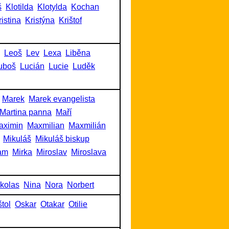
š
Klotilda
Klotylda
Kochan
ristina
Kristýna
Krištof
Leoš
Lev
Lexa
Liběna
uboš
Lucián
Lucie
Luděk
Marek
Marek evangelista
Martina panna
Maří
aximin
Maxmilian
Maxmilián
Mikuláš
Mikuláš biskup
am
Mirka
Miroslav
Miroslava
kolas
Nina
Nora
Norbert
tol
Oskar
Otakar
Otilie