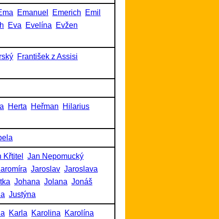
Ema
Emanuel
Emerich
Emil
h
Eva
Evelína
Evžen
rský
František z Assisi
a
Herta
Heřman
Hilarius
bela
 Křtitel
Jan Nepomucký
Jaromíra
Jaroslav
Jaroslava
itka
Johana
Jolana
Jonáš
na
Justýna
na
Karla
Karolina
Karolína