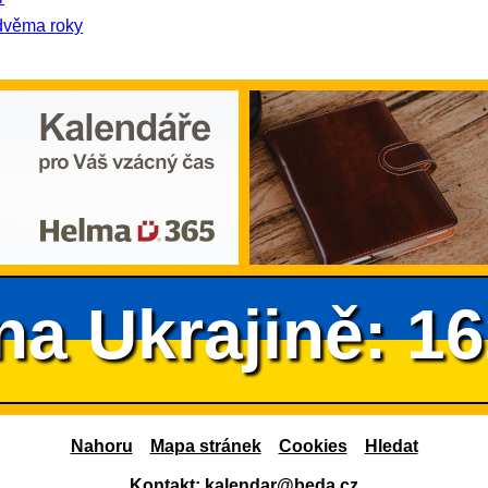
dvěma roky
na Ukrajině: 1
Nahoru
Mapa stránek
Cookies
Hledat
Kontakt:
kalendar@beda.cz