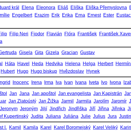
uard král
Elena
Eleonora
Eliáš
Eliška
Eliška Přemyslovna
mílie
Engelbert
Erazim
Erik
Erika
Erna
Ernest
Ester
Eustac
ilip
Filip Neri
Fjodor
Flavián
Flóra
František
František Xave
ka
Gertruda
Gisela
Gita
Gizela
Gracian
Gustav
al
Háta
Havel
Heda
Hedvika
Helena
Helga
Herbert
Hermín
Hubert
Hugo
Hugo biskup
Hvězdoslav
Hynek
Ingrid
Inocenc
Irena
Irma
Iva
Ivan
Ivana
Iveta
Ivo
Ivona
Iza
štol
Jan
Jana
Jan apoštol
Jan evangelista
Jan Kapistrán
Jan
uar
Jan Zlatoústý
Jan Žižka
Jarmil
Jarmila
Jarolím
Jaromír
Jeronym
Jeroným
Jiljí
Jindřich
Jindřiška
Jiří
Jiřina
Jiřinka
J
ef Kupertinský
Judita
Juliana
Juliána
Julie
Julius
Jura
Justi
t I.
Kamil
Kamila
Karel
Karel Boromejský
Karel Veliký
Kari