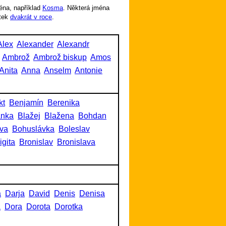
éna, například
Kosma
. Některá jména
tek
dvakrát v roce
.
Alex
Alexander
Alexandr
Ambrož
Ambrož biskup
Amos
Anita
Anna
Anselm
Antonie
kt
Benjamín
Berenika
anka
Blažej
Blažena
Bohdan
va
Bohuslávka
Boleslav
igita
Bronislav
Bronislava
a
Darja
David
Denis
Denisa
a
Dora
Dorota
Dorotka