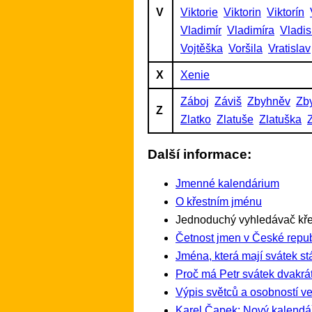
V
Viktorie
Viktorin
Viktorín
Vladimír
Vladimíra
Vladis
Vojtěška
Voršila
Vratislav
X
Xenie
Záboj
Záviš
Zbyhněv
Zb
Z
Zlatko
Zlatuše
Zlatuška
Další informace:
Jmenné kalendárium
O křestním jménu
Jednoduchý vyhledávač kře
Četnost jmen v České repub
Jména, která mají svátek st
Proč má Petr svátek dvakrát
Výpis světců a osobností ve
Karel Čapek: Nový kalendá