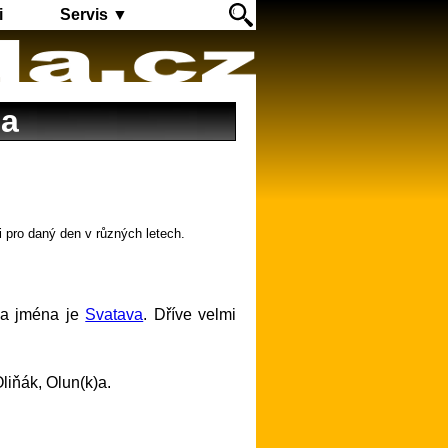
i
Servis ▼
ga
i pro daný den v různých letech.
ba jména je
Svatava
. Dříve velmi
Oliňák, Olun(k)a.