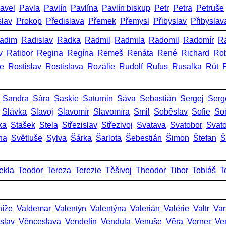
avel
Pavla
Pavlín
Pavlína
Pavlín biskup
Petr
Petra
Petruše
slav
Prokop
Předislava
Přemek
Přemysl
Přibyslav
Přibyslav
adim
Radislav
Radka
Radmil
Radmila
Radomil
Radomír
R
v
Ratibor
Regina
Regína
Remeš
Renáta
René
Richard
Rob
ie
Rostislav
Rostislava
Rozálie
Rudolf
Rufus
Rusalka
Rút
Sandra
Sára
Saskie
Saturnin
Sáva
Sebastián
Sergej
Serg
Slávka
Slavoj
Slavomír
Slavomíra
Smil
Soběslav
Sofie
So
ka
Stašek
Stela
Střezislav
Střezivoj
Svatava
Svatobor
Svat
na
Světluše
Sylva
Šárka
Šarlota
Šebestián
Šimon
Štefan
Š
ekla
Teodor
Tereza
Terezie
Těšivoj
Theodor
Tibor
Tobiáš
T
níže
Valdemar
Valentýn
Valentýna
Valerián
Valérie
Valtr
Va
slav
Věnceslava
Vendelín
Vendula
Venuše
Věra
Verner
Ve