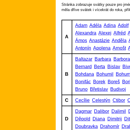
Stránka zobrazuje svátky pouze pro jmén
měla dříve svátek i vícekrát do roka, př
Adam
Adéla
Adina
Adolf
Alexandra
Alexej
Alfréd
A
A
Ámos
Anastázie
Anděla
Antonín
Apolena
Arnošt
A
Baltazar
Barbara
Barbora
Bernard
Berta
Bislav
Biv
B
Bohdana
Bohumil
Bohum
Bonifác
Borek
Boreš
Bor
Bruno
Břetislav
Budivoj
C
Cecílie
Celestýn
Ctibor
C
Dagmar
Dalibor
Dalimil
D
Děpold
Diana
Dimitrij
Di
Doubravka
Drahomír
Dra