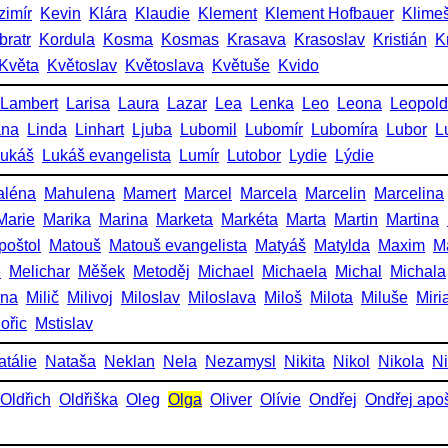
zimír
Kevin
Klára
Klaudie
Klement
Klement Hofbauer
Klime
bratr
Kordula
Kosma
Kosmas
Krasava
Krasoslav
Kristián
K
Květa
Květoslav
Květoslava
Květuše
Kvido
Lambert
Larisa
Laura
Lazar
Lea
Lenka
Leo
Leona
Leopold
ana
Linda
Linhart
Ljuba
Lubomil
Lubomír
Lubomíra
Lubor
L
ukáš
Lukáš evangelista
Lumír
Lutobor
Lydie
Lýdie
aléna
Mahulena
Mamert
Marcel
Marcela
Marcelin
Marcelina
Marie
Marika
Marina
Marketa
Markéta
Marta
Martin
Martina
poštol
Matouš
Matouš evangelista
Matyáš
Matylda
Maxim
M
e
Melichar
Měšek
Metoděj
Michael
Michaela
Michal
Michala
ena
Milič
Milivoj
Miloslav
Miloslava
Miloš
Milota
Miluše
Miri
ořic
Mstislav
atálie
Nataša
Neklan
Nela
Nezamysl
Nikita
Nikol
Nikola
Ni
Oldřich
Oldřiška
Oleg
Olga
Oliver
Olívie
Ondřej
Ondřej apoš