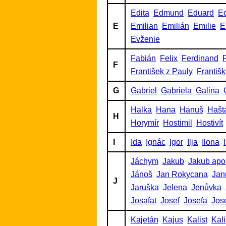
Edita
Edmund
Eduard
Ed
E
Emilian
Emilián
Emilie
E
Evženie
Fabián
Felix
Ferdinand
F
F
František z Pauly
Františ
G
Gabriel
Gabriela
Galina
Halka
Hana
Hanuš
Hašt
H
Horymír
Hostimil
Hostivít
I
Ida
Ignác
Igor
Ilja
Ilona
Jáchym
Jakub
Jakub apo
Jánoš
Jan Rokycana
Jan
J
Jaruška
Jelena
Jenůvka
Josafat
Josef
Josefa
Jos
Kajetán
Kajus
Kalist
Kalis