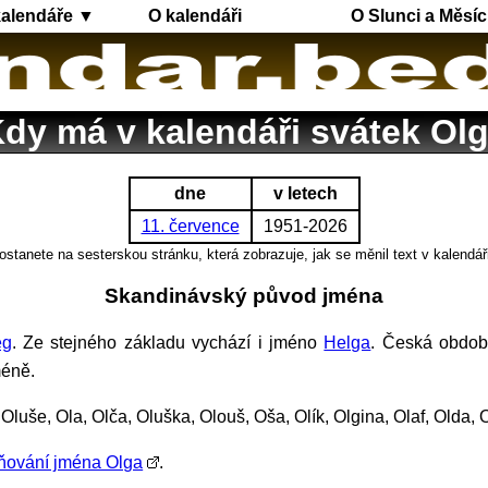
kalendáře ▼
O kalendáři
O Slunci a Měsíc
dy má v kalendáři svátek Ol
dne
v letech
11. července
1951-2026
ostanete na sesterskou stránku, která zobrazuje, jak se měnil text v kalendář
Skandinávský původ jména
eg
. Ze stejného základu vychází i jméno
Helga
. Česká obdo
méně.
 Oluše, Ola, Olča, Oluška, Olouš, Oša, Olík, Olgina, Olaf, Olda, 
ňování jména Olga
.