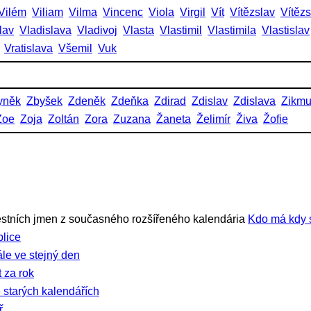
Vilém
Viliam
Vilma
Vincenc
Viola
Virgil
Vít
Vítězslav
Vítěz
lav
Vladislava
Vladivoj
Vlasta
Vlastimil
Vlastimila
Vlastislav
Vratislava
Všemil
Vuk
yněk
Zbyšek
Zdeněk
Zdeňka
Zdirad
Zdislav
Zdislava
Zikm
Zoe
Zoja
Zoltán
Zora
Zuzana
Žaneta
Želimír
Živa
Žofie
stních jmen z současného rozšířeného kalendária
Kdo má kdy 
lice
ále ve stejný den
 za rok
 starých kalendářích
ř