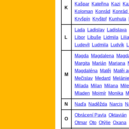
Kašpar
Kateřina
Kazi
Ka
K
Koloman
Konrád
Konrád 
Kryšpín
Kryštof
Kunhuta
Lada
Ladislav
Ladislava
L
Libor
Libuše
Lidmila
Lili
Ludevít
Ludmila
Ludvík
L
Magda
Magdalena
Magd
Margita
Marián
Mariana
Magdaléna
Matěj
Matěj a
M
Mečislav
Medard
Meláni
Milada
Milan
Milana
Mil
Mladen
Mojmír
Monika
M
N
Naďa
Naděžda
Narcis
N
Obrácení Pavla
Oktavián
O
Otmar
Oto
Otýlie
Oxana