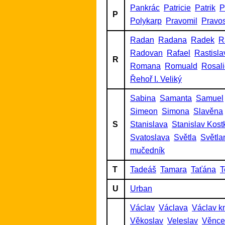
Pankrác
Patricie
Patrik
P
P
Polykarp
Pravomil
Pravo
Radan
Radana
Radek
R
Radovan
Rafael
Rastisla
R
Romana
Romuald
Rosal
Řehoř I. Veliký
Sabina
Samanta
Samuel
Simeon
Simona
Slavěna
S
Stanislava
Stanislav Kost
Svatoslava
Světla
Světla
mučedník
T
Tadeáš
Tamara
Taťána
T
U
Urban
Václav
Václava
Václav k
Věkoslav
Veleslav
Věnce