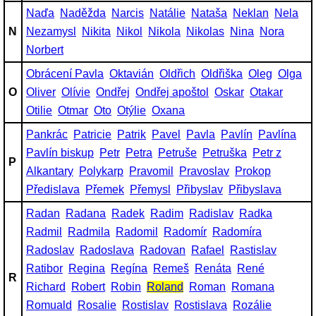
Naďa
Naděžda
Narcis
Natálie
Nataša
Neklan
Nela
N
Nezamysl
Nikita
Nikol
Nikola
Nikolas
Nina
Nora
Norbert
Obrácení Pavla
Oktavián
Oldřich
Oldřiška
Oleg
Olga
O
Oliver
Olívie
Ondřej
Ondřej apoštol
Oskar
Otakar
Otilie
Otmar
Oto
Otýlie
Oxana
Pankrác
Patricie
Patrik
Pavel
Pavla
Pavlín
Pavlína
Pavlín biskup
Petr
Petra
Petruše
Petruška
Petr z
P
Alkantary
Polykarp
Pravomil
Pravoslav
Prokop
Předislava
Přemek
Přemysl
Přibyslav
Přibyslava
Radan
Radana
Radek
Radim
Radislav
Radka
Radmil
Radmila
Radomil
Radomír
Radomíra
Radoslav
Radoslava
Radovan
Rafael
Rastislav
Ratibor
Regina
Regína
Remeš
Renáta
René
R
Richard
Robert
Robin
Roland
Roman
Romana
Romuald
Rosalie
Rostislav
Rostislava
Rozálie