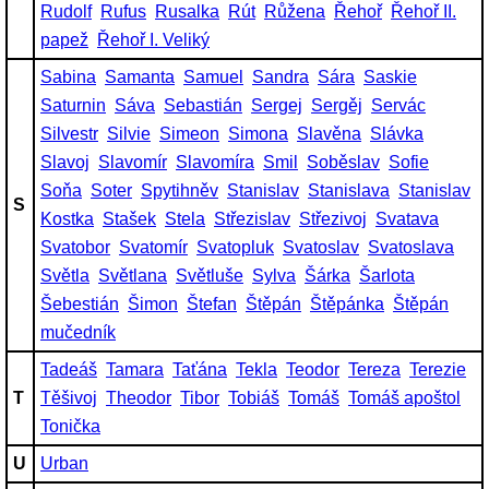
Rudolf
Rufus
Rusalka
Rút
Růžena
Řehoř
Řehoř II.
papež
Řehoř I. Veliký
Sabina
Samanta
Samuel
Sandra
Sára
Saskie
Saturnin
Sáva
Sebastián
Sergej
Sergěj
Servác
Silvestr
Silvie
Simeon
Simona
Slavěna
Slávka
Slavoj
Slavomír
Slavomíra
Smil
Soběslav
Sofie
Soňa
Soter
Spytihněv
Stanislav
Stanislava
Stanislav
S
Kostka
Stašek
Stela
Střezislav
Střezivoj
Svatava
Svatobor
Svatomír
Svatopluk
Svatoslav
Svatoslava
Světla
Světlana
Světluše
Sylva
Šárka
Šarlota
Šebestián
Šimon
Štefan
Štěpán
Štěpánka
Štěpán
mučedník
Tadeáš
Tamara
Taťána
Tekla
Teodor
Tereza
Terezie
T
Těšivoj
Theodor
Tibor
Tobiáš
Tomáš
Tomáš apoštol
Tonička
U
Urban