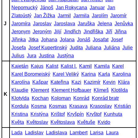
Nepomucký
Jánoš
Jan Rokycana
Januar
Jan
Zlatoústý
Jan Žižka
Jarmil
Jarmila
Jarolím
Jaromír
J
Jaromíra
Jaroslav
Jaroslava
Jaruška
Jelena
Jenůvka
Jeronym
Jeroným
Jiljí
Jindřich
Jindřiška
Jiří
Jiřina
Jiřinka
Jitka
Johana
Jolana
Jonáš
Josafat
Josef
Josefa
Josef Kupertinský
Judita
Juliana
Juliána
Julie
Julius
Jura
Justina
Justýna
Kajetán
Kajus
Kalist
Kalist I.
Kamil
Kamila
Karel
Karel Boromejský
Karel Veliký
Karina
Karla
Karolina
Karolína
Kašpar
Kateřina
Kazi
Kazimír
Kevin
Klára
Klaudie
Klement
Klement Hofbauer
Klimeš
Klotilda
K
Klotylda
Kochan
Koloman
Konrád
Konrád bratr
Kordula
Kosma
Kosmas
Krasava
Krasoslav
Kristián
Kristina
Kristýna
Krištof
Kryšpín
Kryštof
Kunhuta
Květa
Květoslav
Květoslava
Květuše
Kvido
Lada
Ladislav
Ladislava
Lambert
Larisa
Laura