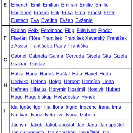
E
Emerich
Emil
Emilian
Emilián
Emilie
Emílie
Engelbert
Erazim
Erik
Erika
Erna
Ernest
Ester
Eustach
Eva
Evelína
Evžen
Evženie
Fabián
Felix
Ferdinand
Filip
Filip Neri
Fjodor
F
Flavián
Flóra
František
František Xaverský
František
z Assisi
František z Pauly
Františka
Gabriel
Gabriela
Galina
Gertruda
Gisela
Gita
Gizela
G
Gracian
Gustav
Halka
Hana
Hanuš
Haštal
Háta
Havel
Heda
Hedvika
Helena
Helga
Herbert
Hermína
Herta
H
Heřman
Hilarius
Horymír
Hostimil
Hostivít
Hubert
Hugo
Hugo biskup
Hvězdoslav
Hynek
Ida
Ignác
Igor
Ilja
Ilona
Ingrid
Inocenc
Irena
Irma
I
Iva
Ivan
Ivana
Iveta
Ivo
Ivona
Izabela
Jáchym
Jakub
Jakub apoštol
Jan
Jana
Jan apoštol
Jan evangelista
Jan Kapistrán
Jan Křtitel
Jan