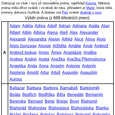
Zobrazují se však i nyní již neuváděná jména, například
Kosma
. Některá
jména měla dříve svátek i vícekrát do roka, příkladem je
Marie
, která měla
jmeniny dokonce čtyřikrát. A dodnes má
Petr
svátek
dvakrát v roce
.
Výběr jména (z 688 křestních jmen):
Adam
Adéla
Adina
Adolf
Adrian
Adriana
Agáta
Alan
Albert
Albín
Albína
Alena
Aleš
Alex
Alexander
Alexandr
Alexandra
Alexej
Alfréd
Alice
Alina
Alois
Alois Gonzaga
Aloisie
Alžběta
Amálie
Amát
Ambrož
A
Ambrož biskup
Amos
Ámos
Anastázie
Anděla
Andrea
Andrej
Aneta
Anežka
Anežka Přemyslovna
Angelika
Anita
Anna
Anselm
Antonie
Antonín
Apolena
Arnošt
Artur
Artuš
Augustin
Augustýn
Aurora
Baltazar
Barbara
Barbora
Barnabáš
Bartoloměj
Beáta
Bedřich
Bedřiška
Běla
Benedikt
Benjamín
Berenika
Bernard
Berta
Bislav
Bivoj
Blahomil
Blahorád
Blahoslav
Blahoslava
Blahoslávka
Blanka
Blažej
Blažena
Bohdan
Bohdana
Bohumil
Bohumila