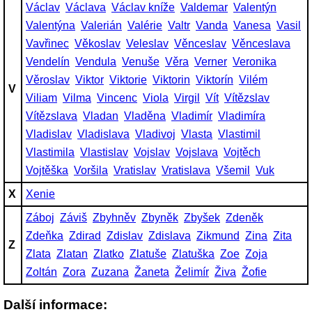
Václav
Václava
Václav kníže
Valdemar
Valentýn
Valentýna
Valerián
Valérie
Valtr
Vanda
Vanesa
Vasil
Vavřinec
Věkoslav
Veleslav
Věnceslav
Věnceslava
Vendelín
Vendula
Venuše
Věra
Verner
Veronika
Věroslav
Viktor
Viktorie
Viktorin
Viktorín
Vilém
V
Viliam
Vilma
Vincenc
Viola
Virgil
Vít
Vítězslav
Vítězslava
Vladan
Vladěna
Vladimír
Vladimíra
Vladislav
Vladislava
Vladivoj
Vlasta
Vlastimil
Vlastimila
Vlastislav
Vojslav
Vojslava
Vojtěch
Vojtěška
Voršila
Vratislav
Vratislava
Všemil
Vuk
X
Xenie
Záboj
Záviš
Zbyhněv
Zbyněk
Zbyšek
Zdeněk
Zdeňka
Zdirad
Zdislav
Zdislava
Zikmund
Zina
Zita
Z
Zlata
Zlatan
Zlatko
Zlatuše
Zlatuška
Zoe
Zoja
Zoltán
Zora
Zuzana
Žaneta
Želimír
Živa
Žofie
Další informace: