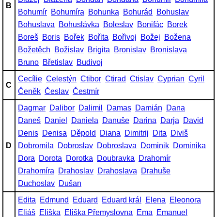
B
Bohumír
Bohumíra
Bohunka
Bohurád
Bohuslav
Bohuslava
Bohuslávka
Boleslav
Bonifác
Borek
Boreš
Boris
Bořek
Bořita
Bořivoj
Božej
Božena
Božetěch
Božislav
Brigita
Bronislav
Bronislava
Bruno
Břetislav
Budivoj
Cecílie
Celestýn
Ctibor
Ctirad
Ctislav
Cyprian
Cyril
C
Čeněk
Česlav
Čestmír
Dagmar
Dalibor
Dalimil
Damas
Damián
Dana
Daneš
Daniel
Daniela
Danuše
Darina
Darja
David
Denis
Denisa
Děpold
Diana
Dimitrij
Dita
Diviš
D
Dobromila
Dobroslav
Dobroslava
Dominik
Dominika
Dora
Dorota
Dorotka
Doubravka
Drahomír
Drahomíra
Drahoslav
Drahoslava
Drahuše
Duchoslav
Dušan
Edita
Edmund
Eduard
Eduard král
Elena
Eleonora
Eliáš
Eliška
Eliška Přemyslovna
Ema
Emanuel