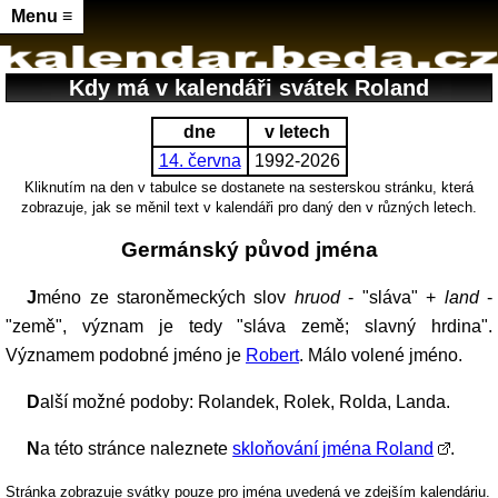
Menu ≡
Kdy má v kalendáři svátek Roland
dne
v letech
14. června
1992-2026
Kliknutím na den v tabulce se dostanete na sesterskou stránku, která
zobrazuje, jak se měnil text v kalendáři pro daný den v různých letech.
Germánský původ jména
Jméno ze staroněmeckých slov
hruod
- "sláva" +
land
-
"země", význam je tedy "sláva země; slavný hrdina".
Významem podobné jméno je
Robert
. Málo volené jméno.
Další možné podoby: Rolandek, Rolek, Rolda, Landa.
Na této stránce naleznete
skloňování jména Roland
.
Stránka zobrazuje svátky pouze pro jména uvedená ve zdejším kalendáriu.