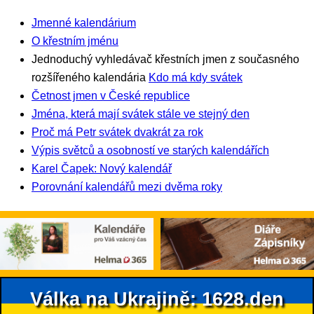
Jmenné kalendárium
O křestním jménu
Jednoduchý vyhledávač křestních jmen z současného
rozšířeného kalendária
Kdo má kdy svátek
Četnost jmen v České republice
Jména, která mají svátek stále ve stejný den
Proč má Petr svátek dvakrát za rok
Výpis světců a osobností ve starých kalendářích
Karel Čapek: Nový kalendář
Porovnání kalendářů mezi dvěma roky
Válka na Ukrajině: 1628.den