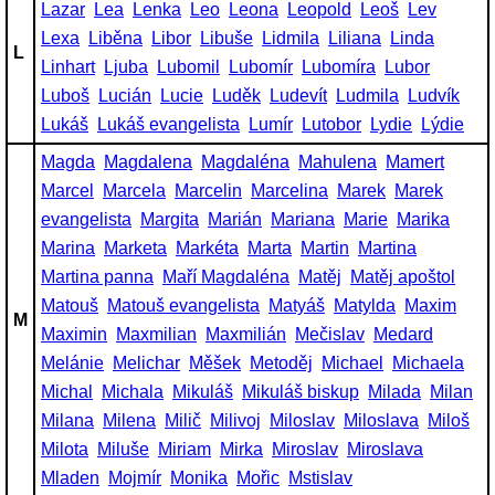
Lazar
Lea
Lenka
Leo
Leona
Leopold
Leoš
Lev
Lexa
Liběna
Libor
Libuše
Lidmila
Liliana
Linda
L
Linhart
Ljuba
Lubomil
Lubomír
Lubomíra
Lubor
Luboš
Lucián
Lucie
Luděk
Ludevít
Ludmila
Ludvík
Lukáš
Lukáš evangelista
Lumír
Lutobor
Lydie
Lýdie
Magda
Magdalena
Magdaléna
Mahulena
Mamert
Marcel
Marcela
Marcelin
Marcelina
Marek
Marek
evangelista
Margita
Marián
Mariana
Marie
Marika
Marina
Marketa
Markéta
Marta
Martin
Martina
Martina panna
Maří Magdaléna
Matěj
Matěj apoštol
Matouš
Matouš evangelista
Matyáš
Matylda
Maxim
M
Maximin
Maxmilian
Maxmilián
Mečislav
Medard
Melánie
Melichar
Měšek
Metoděj
Michael
Michaela
Michal
Michala
Mikuláš
Mikuláš biskup
Milada
Milan
Milana
Milena
Milič
Milivoj
Miloslav
Miloslava
Miloš
Milota
Miluše
Miriam
Mirka
Miroslav
Miroslava
Mladen
Mojmír
Monika
Mořic
Mstislav