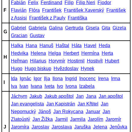
Fabián
Felix
Ferdinand
Filip
Filip Neri
Fjodor
F
Flavián
Flóra
František
František Xaverský
František
z Assisi
František z Pauly
Františka
Gabriel
Gabriela
Galina
Gertruda
Gisela
Gita
Gizela
G
Gracian
Gustav
Halka
Hana
Hanuš
Haštal
Háta
Havel
Heda
Hedvika
Helena
Helga
Herbert
Hermína
Herta
H
Heřman
Hilarius
Horymír
Hostimil
Hostivít
Hubert
Hugo
Hugo biskup
Hvězdoslav
Hynek
Ida
Ignác
Igor
Ilja
Ilona
Ingrid
Inocenc
Irena
Irma
I
Iva
Ivan
Ivana
Iveta
Ivo
Ivona
Izabela
Jáchym
Jakub
Jakub apoštol
Jan
Jana
Jan apoštol
Jan evangelista
Jan Kapistrán
Jan Křtitel
Jan
Nepomucký
Jánoš
Jan Rokycana
Januar
Jan
Zlatoústý
Jan Žižka
Jarmil
Jarmila
Jarolím
Jaromír
J
Jaromíra
Jaroslav
Jaroslava
Jaruška
Jelena
Jenůvka