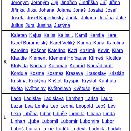
Jeronym
Jeroným
Jiljí
Jindřich
Jindřiška
Jiří
Jiřina
Jiřinka
Jitka
Johana
Jolana
Jonáš
Josafat
Josef
Josefa
Josef Kupertinský
Judita
Juliana
Juliána
Julie
Julius
Jura
Justina
Justýna
Kajetán
Kajus
Kalist
Kalist I.
Kamil
Kamila
Karel
Karel Boromejský
Karel Veliký
Karina
Karla
Karolina
Karolína
Kašpar
Kateřina
Kazi
Kazimír
Kevin
Klára
Klaudie
Klement
Klement Hofbauer
Klimeš
Klotilda
K
Klotylda
Kochan
Koloman
Konrád
Konrád bratr
Kordula
Kosma
Kosmas
Krasava
Krasoslav
Kristián
Kristina
Kristýna
Krištof
Kryšpín
Kryštof
Kunhuta
Květa
Květoslav
Květoslava
Květuše
Kvido
Lada
Ladislav
Ladislava
Lambert
Larisa
Laura
Lazar
Lea
Lenka
Leo
Leona
Leopold
Leoš
Lev
Lexa
Liběna
Libor
Libuše
Lidmila
Liliana
Linda
L
Linhart
Ljuba
Lubomil
Lubomír
Lubomíra
Lubor
Luboš
Lucián
Lucie
Luděk
Ludevít
Ludmila
Ludvík