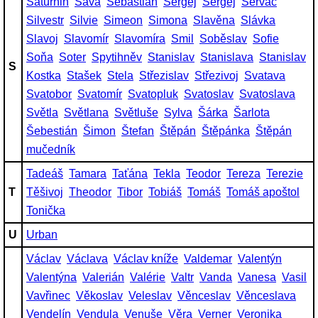
Saturnin
Sáva
Sebastián
Sergej
Sergěj
Servác
Silvestr
Silvie
Simeon
Simona
Slavěna
Slávka
Slavoj
Slavomír
Slavomíra
Smil
Soběslav
Sofie
Soňa
Soter
Spytihněv
Stanislav
Stanislava
Stanislav
S
Kostka
Stašek
Stela
Střezislav
Střezivoj
Svatava
Svatobor
Svatomír
Svatopluk
Svatoslav
Svatoslava
Světla
Světlana
Světluše
Sylva
Šárka
Šarlota
Šebestián
Šimon
Štefan
Štěpán
Štěpánka
Štěpán
mučedník
Tadeáš
Tamara
Taťána
Tekla
Teodor
Tereza
Terezie
T
Těšivoj
Theodor
Tibor
Tobiáš
Tomáš
Tomáš apoštol
Tonička
U
Urban
Václav
Václava
Václav kníže
Valdemar
Valentýn
Valentýna
Valerián
Valérie
Valtr
Vanda
Vanesa
Vasil
Vavřinec
Věkoslav
Veleslav
Věnceslav
Věnceslava
Vendelín
Vendula
Venuše
Věra
Verner
Veronika