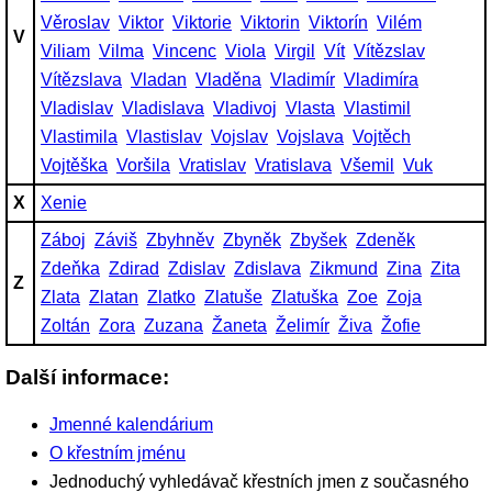
Věroslav
Viktor
Viktorie
Viktorin
Viktorín
Vilém
V
Viliam
Vilma
Vincenc
Viola
Virgil
Vít
Vítězslav
Vítězslava
Vladan
Vladěna
Vladimír
Vladimíra
Vladislav
Vladislava
Vladivoj
Vlasta
Vlastimil
Vlastimila
Vlastislav
Vojslav
Vojslava
Vojtěch
Vojtěška
Voršila
Vratislav
Vratislava
Všemil
Vuk
X
Xenie
Záboj
Záviš
Zbyhněv
Zbyněk
Zbyšek
Zdeněk
Zdeňka
Zdirad
Zdislav
Zdislava
Zikmund
Zina
Zita
Z
Zlata
Zlatan
Zlatko
Zlatuše
Zlatuška
Zoe
Zoja
Zoltán
Zora
Zuzana
Žaneta
Želimír
Živa
Žofie
Další informace:
Jmenné kalendárium
O křestním jménu
Jednoduchý vyhledávač křestních jmen z současného