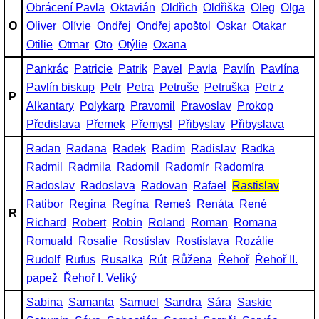
Obrácení Pavla
Oktavián
Oldřich
Oldřiška
Oleg
Olga
O
Oliver
Olívie
Ondřej
Ondřej apoštol
Oskar
Otakar
Otilie
Otmar
Oto
Otýlie
Oxana
Pankrác
Patricie
Patrik
Pavel
Pavla
Pavlín
Pavlína
Pavlín biskup
Petr
Petra
Petruše
Petruška
Petr z
P
Alkantary
Polykarp
Pravomil
Pravoslav
Prokop
Předislava
Přemek
Přemysl
Přibyslav
Přibyslava
Radan
Radana
Radek
Radim
Radislav
Radka
Radmil
Radmila
Radomil
Radomír
Radomíra
Radoslav
Radoslava
Radovan
Rafael
Rastislav
Ratibor
Regina
Regína
Remeš
Renáta
René
R
Richard
Robert
Robin
Roland
Roman
Romana
Romuald
Rosalie
Rostislav
Rostislava
Rozálie
Rudolf
Rufus
Rusalka
Rút
Růžena
Řehoř
Řehoř II.
papež
Řehoř I. Veliký
Sabina
Samanta
Samuel
Sandra
Sára
Saskie