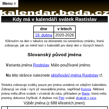
Menu ≡
Kdy má v kalendáři svátek Rastislav
dne
v letech
19. dubna
2020-2026
Kliknutím na den v tabulce se dostanete na sesterskou stránku, která
zobrazuje, jak se měnil text v kalendáři pro daný den v různých letech.
Slovanský původ jména
Varianta jména
Rostislav
. Málo používané jméno.
Na této stránce naleznete
skloňování jména Rastislav
.
Stránka zobrazuje svátky pouze pro jména uvedená ve zdejším kalendáriu.
Zobrazují se však i nyní již neuváděná jména, například
Kosma
. Některá
jména měla dříve svátek i vícekrát do roka, příkladem je
Marie
, která měla
jmeniny dokonce čtyřikrát. A dodnes má
Petr
svátek
dvakrát v roce
.
Výběr jména (z 688 křestních jmen):