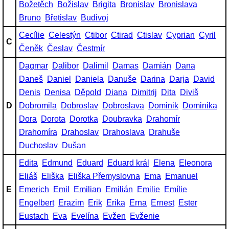
Božetěch
Božislav
Brigita
Bronislav
Bronislava
Bruno
Břetislav
Budivoj
Cecílie
Celestýn
Ctibor
Ctirad
Ctislav
Cyprian
Cyril
C
Čeněk
Česlav
Čestmír
Dagmar
Dalibor
Dalimil
Damas
Damián
Dana
Daneš
Daniel
Daniela
Danuše
Darina
Darja
David
Denis
Denisa
Děpold
Diana
Dimitrij
Dita
Diviš
D
Dobromila
Dobroslav
Dobroslava
Dominik
Dominika
Dora
Dorota
Dorotka
Doubravka
Drahomír
Drahomíra
Drahoslav
Drahoslava
Drahuše
Duchoslav
Dušan
Edita
Edmund
Eduard
Eduard král
Elena
Eleonora
Eliáš
Eliška
Eliška Přemyslovna
Ema
Emanuel
E
Emerich
Emil
Emilian
Emilián
Emilie
Emílie
Engelbert
Erazim
Erik
Erika
Erna
Ernest
Ester
Eustach
Eva
Evelína
Evžen
Evženie