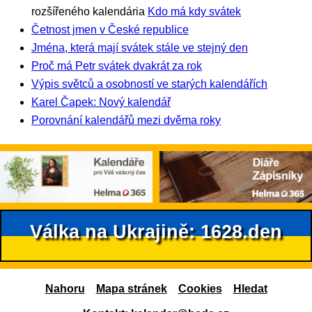
rozšířeného kalendária
Kdo má kdy svátek
Četnost jmen v České republice
Jména, která mají svátek stále ve stejný den
Proč má Petr svátek dvakrát za rok
Výpis světců a osobností ve starých kalendářích
Karel Čapek: Nový kalendář
Porovnání kalendářů mezi dvěma roky
Válka na Ukrajině: 1628.den
Nahoru
Mapa stránek
Cookies
Hledat