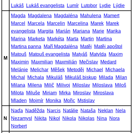
Lukáš
Lukáš evangelista
Lumír
Lutobor
Lydie
Lýdie
Magda
Magdalena
Magdaléna
Mahulena
Mamert
Marcel
Marcela
Marcelin
Marcelina
Marek
Marek
evangelista
Margita
Marián
Mariana
Marie
Marika
Marina
Marketa
Markéta
Marta
Martin
Martina
Martina panna
Maří Magdaléna
Matěj
Matěj apoštol
Matouš
Matouš evangelista
Matyáš
Matylda
Maxim
M
Maximin
Maxmilian
Maxmilián
Mečislav
Medard
Melánie
Melichar
Měšek
Metoděj
Michael
Michaela
Michal
Michala
Mikuláš
Mikuláš biskup
Milada
Milan
Milana
Milena
Milič
Milivoj
Miloslav
Miloslava
Miloš
Milota
Miluše
Miriam
Mirka
Miroslav
Miroslava
Mladen
Mojmír
Monika
Mořic
Mstislav
Naďa
Naděžda
Narcis
Natálie
Nataša
Neklan
Nela
N
Nezamysl
Nikita
Nikol
Nikola
Nikolas
Nina
Nora
Norbert