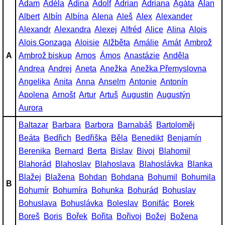
Adam
Adéla
Adina
Adolf
Adrian
Adriana
Agáta
Alan
Albert
Albín
Albína
Alena
Aleš
Alex
Alexander
Alexandr
Alexandra
Alexej
Alfréd
Alice
Alina
Alois
Alois Gonzaga
Aloisie
Alžběta
Amálie
Amát
Ambrož
A
Ambrož biskup
Amos
Ámos
Anastázie
Anděla
Andrea
Andrej
Aneta
Anežka
Anežka Přemyslovna
Angelika
Anita
Anna
Anselm
Antonie
Antonín
Apolena
Arnošt
Artur
Artuš
Augustin
Augustýn
Aurora
Baltazar
Barbara
Barbora
Barnabáš
Bartoloměj
Beáta
Bedřich
Bedřiška
Běla
Benedikt
Benjamín
Berenika
Bernard
Berta
Bislav
Bivoj
Blahomil
Blahorád
Blahoslav
Blahoslava
Blahoslávka
Blanka
Blažej
Blažena
Bohdan
Bohdana
Bohumil
Bohumila
B
Bohumír
Bohumíra
Bohunka
Bohurád
Bohuslav
Bohuslava
Bohuslávka
Boleslav
Bonifác
Borek
Boreš
Boris
Bořek
Bořita
Bořivoj
Božej
Božena