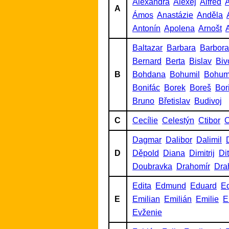
Alexandra
Alexej
Alfréd
A
A
Ámos
Anastázie
Anděla
Antonín
Apolena
Arnošt
A
Baltazar
Barbara
Barbora
Bernard
Berta
Bislav
Biv
B
Bohdana
Bohumil
Bohum
Bonifác
Borek
Boreš
Bor
Bruno
Břetislav
Budivoj
C
Cecílie
Celestýn
Ctibor
C
Dagmar
Dalibor
Dalimil
D
Děpold
Diana
Dimitrij
Di
Doubravka
Drahomír
Dra
Edita
Edmund
Eduard
Ed
E
Emilian
Emilián
Emilie
E
Evženie