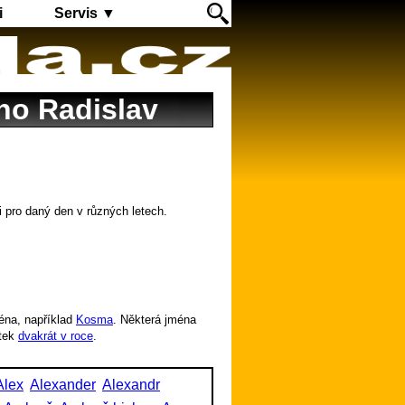
i
Servis ▼
éno Radislav
i pro daný den v různých letech.
éna, například
Kosma
. Některá jména
tek
dvakrát v roce
.
Alex
Alexander
Alexandr