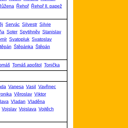
Růžena
Řehoř
Řehoř II. papež
ěj
Servác
Silvestr
Silvie
ňa
Soter
Spytihněv
Stanislav
omír
Svatopluk
Svatoslav
těpán
Štěpánka
Štěpán
omáš
Tomáš apoštol
Tonička
nda
Vanesa
Vasil
Vavřinec
ronika
Věroslav
Viktor
slava
Vladan
Vladěna
Vojslav
Vojslava
Vojtěch