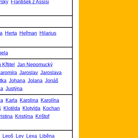
rský
František z Assisi
a
Herta
Heřman
Hilarius
bela
 Křtitel
Jan Nepomucký
Jaromíra
Jaroslav
Jaroslava
itka
Johana
Jolana
Jonáš
na
Justýna
na
Karla
Karolina
Karolína
š
Klotilda
Klotylda
Kochan
ristina
Kristýna
Krištof
Leoš
Lev
Lexa
Liběna