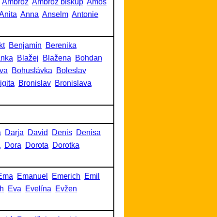
Ambrož
Ambrož biskup
Amos
Anita
Anna
Anselm
Antonie
kt
Benjamín
Berenika
anka
Blažej
Blažena
Bohdan
va
Bohuslávka
Boleslav
igita
Bronislav
Bronislava
a
Darja
David
Denis
Denisa
a
Dora
Dorota
Dorotka
Ema
Emanuel
Emerich
Emil
h
Eva
Evelína
Evžen