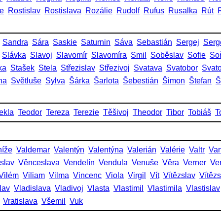
ie
Rostislav
Rostislava
Rozálie
Rudolf
Rufus
Rusalka
Rút
Sandra
Sára
Saskie
Saturnin
Sáva
Sebastián
Sergej
Serg
Slávka
Slavoj
Slavomír
Slavomíra
Smil
Soběslav
Sofie
So
ka
Stašek
Stela
Střezislav
Střezivoj
Svatava
Svatobor
Svat
na
Světluše
Sylva
Šárka
Šarlota
Šebestián
Šimon
Štefan
Š
ekla
Teodor
Tereza
Terezie
Těšivoj
Theodor
Tibor
Tobiáš
T
níže
Valdemar
Valentýn
Valentýna
Valerián
Valérie
Valtr
Va
slav
Věnceslava
Vendelín
Vendula
Venuše
Věra
Verner
Ve
Vilém
Viliam
Vilma
Vincenc
Viola
Virgil
Vít
Vítězslav
Vítěz
lav
Vladislava
Vladivoj
Vlasta
Vlastimil
Vlastimila
Vlastislav
Vratislava
Všemil
Vuk