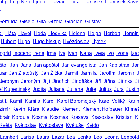
ilip
Filip Neri
Fjodor
Flavián
Flóra
František
František Xave
ka
Gertruda
Gisela
Gita
Gizela
Gracian
Gustav
al
Háta
Havel
Heda
Hedvika
Helena
Helga
Herbert
Hermín
Hubert
Hugo
Hugo biskup
Hvězdoslav
Hynek
Ingrid
Inocenc
Irena
Irma
Iva
Ivan
Ivana
Iveta
Ivo
Ivona
Iza
štol
Jan
Jana
Jan apoštol
Jan evangelista
Jan Kapistrán
Jan
uar
Jan Zlatoústý
Jan Žižka
Jarmil
Jarmila
Jarolím
Jaromír
Jeronym
Jeroným
Jiljí
Jindřich
Jindřiška
Jiří
Jiřina
Jiřinka
J
ef Kupertinský
Judita
Juliana
Juliána
Julie
Julius
Jura
Justi
t I.
Kamil
Kamila
Karel
Karel Boromejský
Karel Veliký
Kari
zimír
Kevin
Klára
Klaudie
Klement
Klement Hofbauer
Klime
bratr
Kordula
Kosma
Kosmas
Krasava
Krasoslav
Kristián
K
Květa
Květoslav
Květoslava
Květuše
Kvido
Lambert
Larisa
Laura
Lazar
Lea
Lenka
Leo
Leona
Leopold