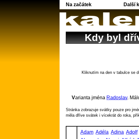
Na začátek
Další 
Kdy byl dří
Kliknutím na den v tabulce se d
Varianta jména
Radoslav
. Mál
Stránka zobrazuje svátky pouze pro jmén
měla dříve svátek i vícekrát do roka, př
Adam
Adéla
Adina
Adolf