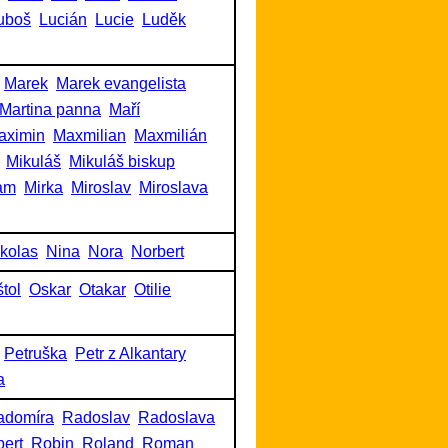
uboš
Lucián
Lucie
Luděk
Marek
Marek evangelista
Martina panna
Maří
aximin
Maxmilian
Maxmilián
Mikuláš
Mikuláš biskup
am
Mirka
Miroslav
Miroslava
kolas
Nina
Nora
Norbert
tol
Oskar
Otakar
Otilie
Petruška
Petr z Alkantary
a
adomíra
Radoslav
Radoslava
ert
Robin
Roland
Roman