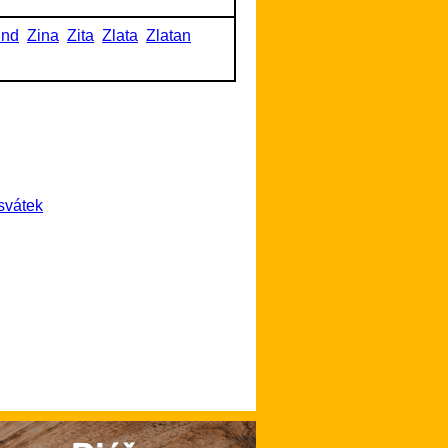
und
Zina
Zita
Zlata
Zlatan
svátek