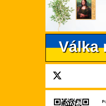
Válka 
Pokud se na tento web rádi vracíte pro praktické informace nebo si díky němu rozšiřujete své