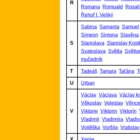
R
Romana
Romuald
Rosal
Řehoř I. Veliký
Sabina
Samanta
Samuel
Simeon
Simona
Slavěna
S
Stanislava
Stanislav Kost
Svatoslava
Světla
Světla
mučedník
T
Tadeáš
Tamara
Taťána
T
U
Urban
Václav
Václava
Václav k
Věkoslav
Veleslav
Věnce
V
Viktorie
Viktorin
Viktorín
Vladimír
Vladimíra
Vladis
Vojtěška
Voršila
Vratislav
X
Xenie