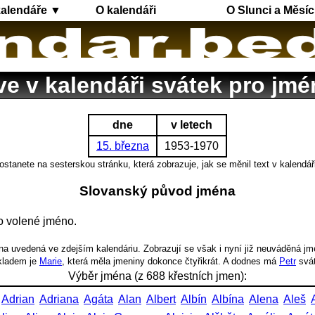
kalendáře ▼
O kalendáři
O Slunci a Měsíc
ve v kalendáři svátek pro jm
dne
v letech
15. března
1953-1970
ostanete na sesterskou stránku, která zobrazuje, jak se měnil text v kalendář
Slovanský původ jména
o volené jméno.
a uvedená ve zdejším kalendáriu. Zobrazují se však i nyní již neuváděná jm
íkladem je
Marie
, která měla jmeniny dokonce čtyřikrát. A dodnes má
Petr
svá
Výběr jména (z 688 křestních jmen):
Adrian
Adriana
Agáta
Alan
Albert
Albín
Albína
Alena
Aleš