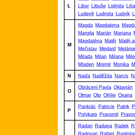
L
Libor
Libuše
Lidmila
Lili
Ludevít
Ludmila
Ludvík
L
Magda
Magdalena
Magd
Margita
Marián
Mariana
Magdaléna
Matěj
Matěj a
M
Mečislav
Medard
Meláni
Milada
Milan
Milana
Mil
Mladen
Mojmír
Monika
M
N
Naďa
Naděžda
Narcis
N
Obrácení Pavla
Oktavián
O
Otmar
Oto
Otýlie
Oxana
Pankrác
Patricie
Patrik
P
P
Polykarp
Pravomil
Pravo
Radan
Radana
Radek
R
Radovan
Rafael
Rastisla