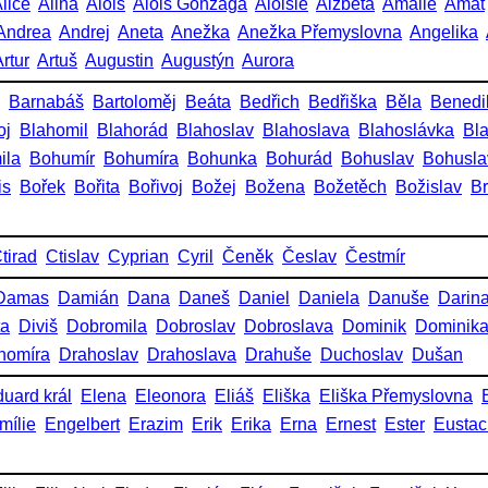
lice
Alina
Alois
Alois Gonzaga
Aloisie
Alžběta
Amálie
Amát
Andrea
Andrej
Aneta
Anežka
Anežka Přemyslovna
Angelika
rtur
Artuš
Augustin
Augustýn
Aurora
Barnabáš
Bartoloměj
Beáta
Bedřich
Bedřiška
Běla
Benedi
oj
Blahomil
Blahorád
Blahoslav
Blahoslava
Blahoslávka
Bl
ila
Bohumír
Bohumíra
Bohunka
Bohurád
Bohuslav
Bohusla
is
Bořek
Bořita
Bořivoj
Božej
Božena
Božetěch
Božislav
Br
tirad
Ctislav
Cyprian
Cyril
Čeněk
Česlav
Čestmír
Damas
Damián
Dana
Daneš
Daniel
Daniela
Danuše
Darin
ta
Diviš
Dobromila
Dobroslav
Dobroslava
Dominik
Dominik
homíra
Drahoslav
Drahoslava
Drahuše
Duchoslav
Dušan
uard král
Elena
Eleonora
Eliáš
Eliška
Eliška Přemyslovna
mílie
Engelbert
Erazim
Erik
Erika
Erna
Ernest
Ester
Eustac