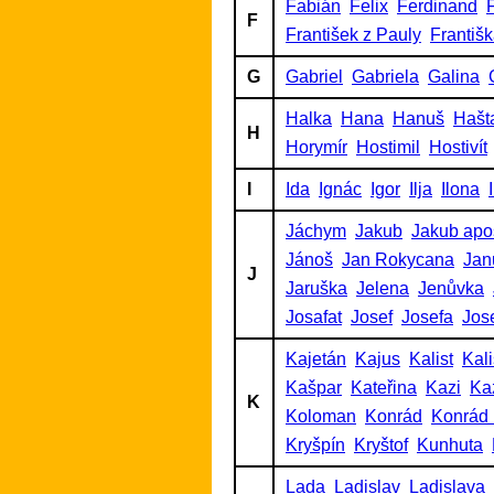
Fabián
Felix
Ferdinand
F
F
František z Pauly
Františ
G
Gabriel
Gabriela
Galina
Halka
Hana
Hanuš
Hašt
H
Horymír
Hostimil
Hostivít
I
Ida
Ignác
Igor
Ilja
Ilona
Jáchym
Jakub
Jakub apo
Jánoš
Jan Rokycana
Jan
J
Jaruška
Jelena
Jenůvka
Josafat
Josef
Josefa
Jos
Kajetán
Kajus
Kalist
Kalis
Kašpar
Kateřina
Kazi
Ka
K
Koloman
Konrád
Konrád 
Kryšpín
Kryštof
Kunhuta
Lada
Ladislav
Ladislava