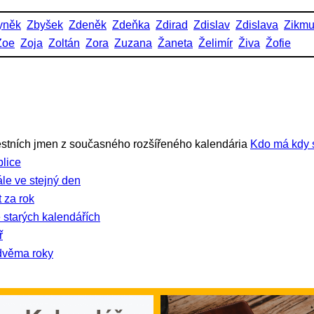
yněk
Zbyšek
Zdeněk
Zdeňka
Zdirad
Zdislav
Zdislava
Zikm
Zoe
Zoja
Zoltán
Zora
Zuzana
Žaneta
Želimír
Živa
Žofie
stních jmen z současného rozšířeného kalendária
Kdo má kdy 
lice
ále ve stejný den
 za rok
 starých kalendářích
ř
dvěma roky