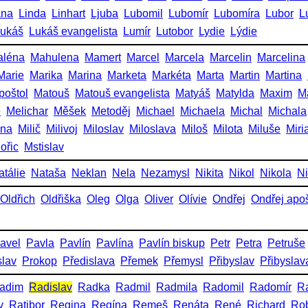
ana
Linda
Linhart
Ljuba
Lubomil
Lubomír
Lubomíra
Lubor
L
ukáš
Lukáš evangelista
Lumír
Lutobor
Lydie
Lýdie
aléna
Mahulena
Mamert
Marcel
Marcela
Marcelin
Marcelina
Marie
Marika
Marina
Marketa
Markéta
Marta
Martin
Martina
poštol
Matouš
Matouš evangelista
Matyáš
Matylda
Maxim
M
e
Melichar
Měšek
Metoděj
Michael
Michaela
Michal
Michala
ena
Milič
Milivoj
Miloslav
Miloslava
Miloš
Milota
Miluše
Miri
ořic
Mstislav
atálie
Nataša
Neklan
Nela
Nezamysl
Nikita
Nikol
Nikola
Ni
Oldřich
Oldřiška
Oleg
Olga
Oliver
Olívie
Ondřej
Ondřej apoš
avel
Pavla
Pavlín
Pavlína
Pavlín biskup
Petr
Petra
Petruše
slav
Prokop
Předislava
Přemek
Přemysl
Přibyslav
Přibyslav
adim
Radislav
Radka
Radmil
Radmila
Radomil
Radomír
R
v
Ratibor
Regina
Regína
Remeš
Renáta
René
Richard
Rob