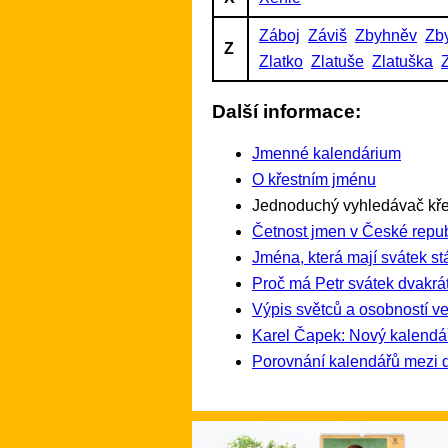
Záboj
Záviš
Zbyhněv
Zb
Z
Zlatko
Zlatuše
Zlatuška
Další informace:
Jmenné kalendárium
O křestním jménu
Jednoduchý vyhledávač kře
Četnost jmen v České repub
Jména, která mají svátek st
Proč má Petr svátek dvakrát
Výpis světců a osobností ve
Karel Čapek: Nový kalendá
Porovnání kalendářů mezi 