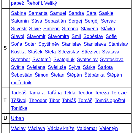
papež
Řehoř I. Veliký
Sabina
Samanta
Samuel
Sandra
Sára
Saskie
Saturnin
Sáva
Sebastián
Sergej
Sergěj
Servác
Silvestr
Silvie
Simeon
Simona
Slavěna
Slávka
Slavoj
Slavomír
Slavomíra
Smil
Soběslav
Sofie
Soňa
Soter
Spytihněv
Stanislav
Stanislava
Stanislav
S
Kostka
Stašek
Stela
Střezislav
Střezivoj
Svatava
Svatobor
Svatomír
Svatopluk
Svatoslav
Svatoslava
Světla
Světlana
Světluše
Sylva
Šárka
Šarlota
Šebestián
Šimon
Štefan
Štěpán
Štěpánka
Štěpán
mučedník
Tadeáš
Tamara
Taťána
Tekla
Teodor
Tereza
Terezie
T
Těšivoj
Theodor
Tibor
Tobiáš
Tomáš
Tomáš apoštol
Tonička
U
Urban
Václav
Václava
Václav kníže
Valdemar
Valentýn