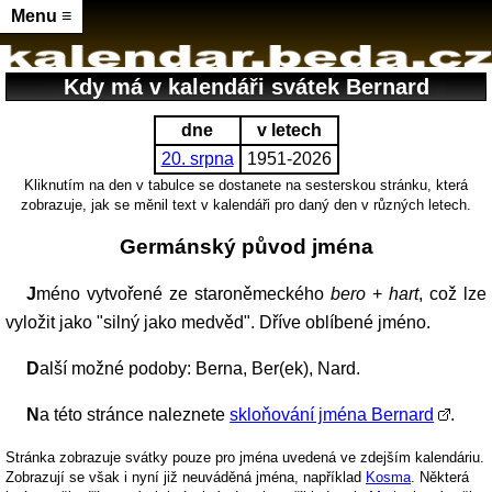
Menu ≡
Kdy má v kalendáři svátek Bernard
dne
v letech
20. srpna
1951-2026
Kliknutím na den v tabulce se dostanete na sesterskou stránku, která
zobrazuje, jak se měnil text v kalendáři pro daný den v různých letech.
Germánský původ jména
Jméno vytvořené ze staroněmeckého
bero
+
hart
, což lze
vyložit jako "silný jako medvěd". Dříve oblíbené jméno.
Další možné podoby: Berna, Ber(ek), Nard.
Na této stránce naleznete
skloňování jména Bernard
.
Stránka zobrazuje svátky pouze pro jména uvedená ve zdejším kalendáriu.
Zobrazují se však i nyní již neuváděná jména, například
Kosma
. Některá