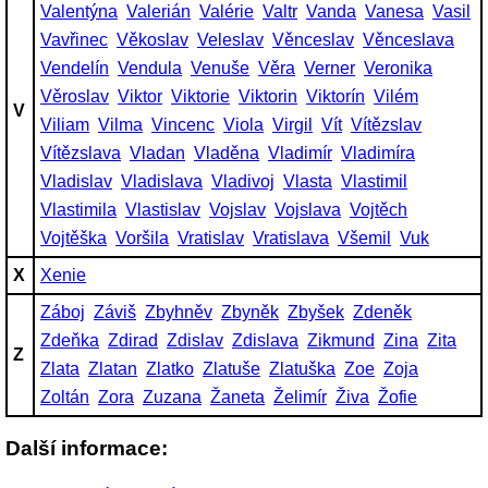
Valentýna
Valerián
Valérie
Valtr
Vanda
Vanesa
Vasil
Vavřinec
Věkoslav
Veleslav
Věnceslav
Věnceslava
Vendelín
Vendula
Venuše
Věra
Verner
Veronika
Věroslav
Viktor
Viktorie
Viktorin
Viktorín
Vilém
V
Viliam
Vilma
Vincenc
Viola
Virgil
Vít
Vítězslav
Vítězslava
Vladan
Vladěna
Vladimír
Vladimíra
Vladislav
Vladislava
Vladivoj
Vlasta
Vlastimil
Vlastimila
Vlastislav
Vojslav
Vojslava
Vojtěch
Vojtěška
Voršila
Vratislav
Vratislava
Všemil
Vuk
X
Xenie
Záboj
Záviš
Zbyhněv
Zbyněk
Zbyšek
Zdeněk
Zdeňka
Zdirad
Zdislav
Zdislava
Zikmund
Zina
Zita
Z
Zlata
Zlatan
Zlatko
Zlatuše
Zlatuška
Zoe
Zoja
Zoltán
Zora
Zuzana
Žaneta
Želimír
Živa
Žofie
Další informace: