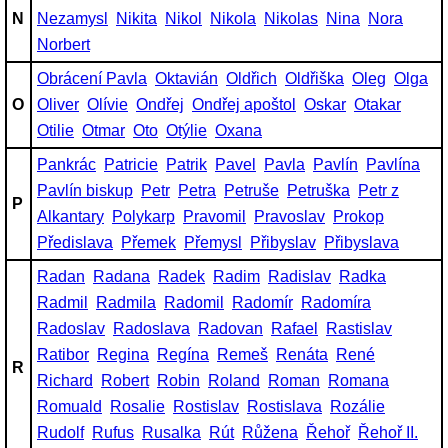
N
Nezamysl
Nikita
Nikol
Nikola
Nikolas
Nina
Nora
Norbert
Obrácení Pavla
Oktavián
Oldřich
Oldřiška
Oleg
Olga
O
Oliver
Olívie
Ondřej
Ondřej apoštol
Oskar
Otakar
Otilie
Otmar
Oto
Otýlie
Oxana
Pankrác
Patricie
Patrik
Pavel
Pavla
Pavlín
Pavlína
Pavlín biskup
Petr
Petra
Petruše
Petruška
Petr z
P
Alkantary
Polykarp
Pravomil
Pravoslav
Prokop
Předislava
Přemek
Přemysl
Přibyslav
Přibyslava
Radan
Radana
Radek
Radim
Radislav
Radka
Radmil
Radmila
Radomil
Radomír
Radomíra
Radoslav
Radoslava
Radovan
Rafael
Rastislav
Ratibor
Regina
Regína
Remeš
Renáta
René
R
Richard
Robert
Robin
Roland
Roman
Romana
Romuald
Rosalie
Rostislav
Rostislava
Rozálie
Rudolf
Rufus
Rusalka
Rút
Růžena
Řehoř
Řehoř II.