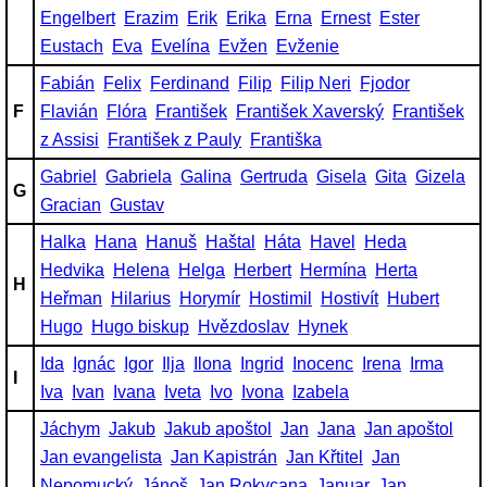
Engelbert
Erazim
Erik
Erika
Erna
Ernest
Ester
Eustach
Eva
Evelína
Evžen
Evženie
Fabián
Felix
Ferdinand
Filip
Filip Neri
Fjodor
F
Flavián
Flóra
František
František Xaverský
František
z Assisi
František z Pauly
Františka
Gabriel
Gabriela
Galina
Gertruda
Gisela
Gita
Gizela
G
Gracian
Gustav
Halka
Hana
Hanuš
Haštal
Háta
Havel
Heda
Hedvika
Helena
Helga
Herbert
Hermína
Herta
H
Heřman
Hilarius
Horymír
Hostimil
Hostivít
Hubert
Hugo
Hugo biskup
Hvězdoslav
Hynek
Ida
Ignác
Igor
Ilja
Ilona
Ingrid
Inocenc
Irena
Irma
I
Iva
Ivan
Ivana
Iveta
Ivo
Ivona
Izabela
Jáchym
Jakub
Jakub apoštol
Jan
Jana
Jan apoštol
Jan evangelista
Jan Kapistrán
Jan Křtitel
Jan
Nepomucký
Jánoš
Jan Rokycana
Januar
Jan