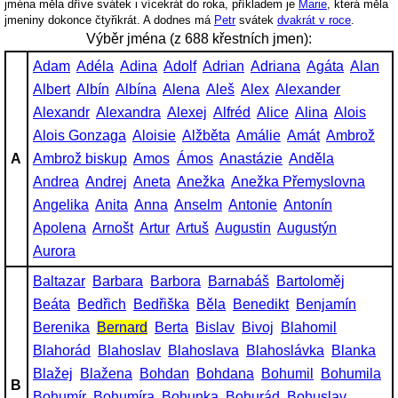
jména měla dříve svátek i vícekrát do roka, příkladem je
Marie
, která měla
jmeniny dokonce čtyřikrát. A dodnes má
Petr
svátek
dvakrát v roce
.
Výběr jména (z 688 křestních jmen):
Adam
Adéla
Adina
Adolf
Adrian
Adriana
Agáta
Alan
Albert
Albín
Albína
Alena
Aleš
Alex
Alexander
Alexandr
Alexandra
Alexej
Alfréd
Alice
Alina
Alois
Alois Gonzaga
Aloisie
Alžběta
Amálie
Amát
Ambrož
A
Ambrož biskup
Amos
Ámos
Anastázie
Anděla
Andrea
Andrej
Aneta
Anežka
Anežka Přemyslovna
Angelika
Anita
Anna
Anselm
Antonie
Antonín
Apolena
Arnošt
Artur
Artuš
Augustin
Augustýn
Aurora
Baltazar
Barbara
Barbora
Barnabáš
Bartoloměj
Beáta
Bedřich
Bedřiška
Běla
Benedikt
Benjamín
Berenika
Bernard
Berta
Bislav
Bivoj
Blahomil
Blahorád
Blahoslav
Blahoslava
Blahoslávka
Blanka
Blažej
Blažena
Bohdan
Bohdana
Bohumil
Bohumila
B
Bohumír
Bohumíra
Bohunka
Bohurád
Bohuslav