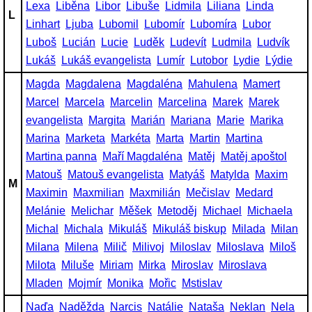
Lexa
Liběna
Libor
Libuše
Lidmila
Liliana
Linda
L
Linhart
Ljuba
Lubomil
Lubomír
Lubomíra
Lubor
Luboš
Lucián
Lucie
Luděk
Ludevít
Ludmila
Ludvík
Lukáš
Lukáš evangelista
Lumír
Lutobor
Lydie
Lýdie
Magda
Magdalena
Magdaléna
Mahulena
Mamert
Marcel
Marcela
Marcelin
Marcelina
Marek
Marek
evangelista
Margita
Marián
Mariana
Marie
Marika
Marina
Marketa
Markéta
Marta
Martin
Martina
Martina panna
Maří Magdaléna
Matěj
Matěj apoštol
Matouš
Matouš evangelista
Matyáš
Matylda
Maxim
M
Maximin
Maxmilian
Maxmilián
Mečislav
Medard
Melánie
Melichar
Měšek
Metoděj
Michael
Michaela
Michal
Michala
Mikuláš
Mikuláš biskup
Milada
Milan
Milana
Milena
Milič
Milivoj
Miloslav
Miloslava
Miloš
Milota
Miluše
Miriam
Mirka
Miroslav
Miroslava
Mladen
Mojmír
Monika
Mořic
Mstislav
Naďa
Naděžda
Narcis
Natálie
Nataša
Neklan
Nela