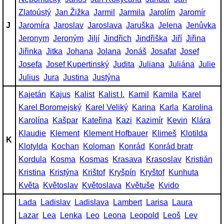
Zlatoústý
Jan Žižka
Jarmil
Jarmila
Jarolím
Jaromír
J
Jaromíra
Jaroslav
Jaroslava
Jaruška
Jelena
Jenůvka
Jeronym
Jeroným
Jiljí
Jindřich
Jindřiška
Jiří
Jiřina
Jiřinka
Jitka
Johana
Jolana
Jonáš
Josafat
Josef
Josefa
Josef Kupertinský
Judita
Juliana
Juliána
Julie
Julius
Jura
Justina
Justýna
Kajetán
Kajus
Kalist
Kalist I.
Kamil
Kamila
Karel
Karel Boromejský
Karel Veliký
Karina
Karla
Karolina
Karolína
Kašpar
Kateřina
Kazi
Kazimír
Kevin
Klára
Klaudie
Klement
Klement Hofbauer
Klimeš
Klotilda
K
Klotylda
Kochan
Koloman
Konrád
Konrád bratr
Kordula
Kosma
Kosmas
Krasava
Krasoslav
Kristián
Kristina
Kristýna
Krištof
Kryšpín
Kryštof
Kunhuta
Květa
Květoslav
Květoslava
Květuše
Kvido
Lada
Ladislav
Ladislava
Lambert
Larisa
Laura
Lazar
Lea
Lenka
Leo
Leona
Leopold
Leoš
Lev