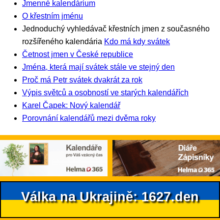
Jmenné kalendárium
O křestním jménu
Jednoduchý vyhledávač křestních jmen z současného
rozšířeného kalendária
Kdo má kdy svátek
Četnost jmen v České republice
Jména, která mají svátek stále ve stejný den
Proč má Petr svátek dvakrát za rok
Výpis světců a osobností ve starých kalendářích
Karel Čapek: Nový kalendář
Porovnání kalendářů mezi dvěma roky
Válka na Ukrajině: 1627.den