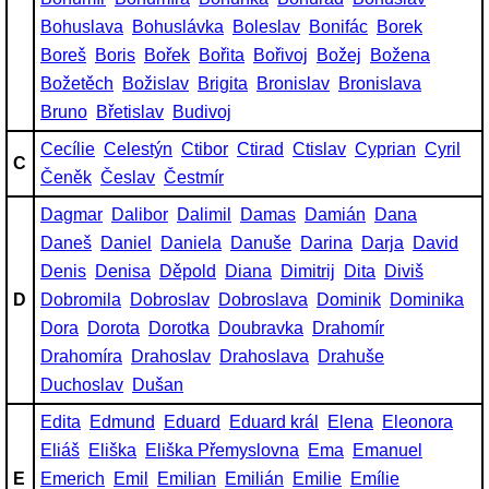
Bohuslava
Bohuslávka
Boleslav
Bonifác
Borek
Boreš
Boris
Bořek
Bořita
Bořivoj
Božej
Božena
Božetěch
Božislav
Brigita
Bronislav
Bronislava
Bruno
Břetislav
Budivoj
Cecílie
Celestýn
Ctibor
Ctirad
Ctislav
Cyprian
Cyril
C
Čeněk
Česlav
Čestmír
Dagmar
Dalibor
Dalimil
Damas
Damián
Dana
Daneš
Daniel
Daniela
Danuše
Darina
Darja
David
Denis
Denisa
Děpold
Diana
Dimitrij
Dita
Diviš
D
Dobromila
Dobroslav
Dobroslava
Dominik
Dominika
Dora
Dorota
Dorotka
Doubravka
Drahomír
Drahomíra
Drahoslav
Drahoslava
Drahuše
Duchoslav
Dušan
Edita
Edmund
Eduard
Eduard král
Elena
Eleonora
Eliáš
Eliška
Eliška Přemyslovna
Ema
Emanuel
E
Emerich
Emil
Emilian
Emilián
Emilie
Emílie