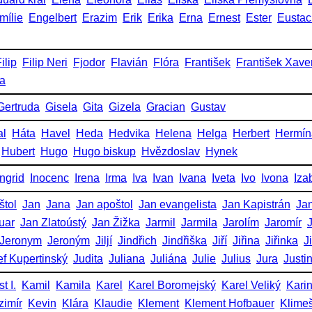
mílie
Engelbert
Erazim
Erik
Erika
Erna
Ernest
Ester
Eustac
ilip
Filip Neri
Fjodor
Flavián
Flóra
František
František Xave
ka
Gertruda
Gisela
Gita
Gizela
Gracian
Gustav
al
Háta
Havel
Heda
Hedvika
Helena
Helga
Herbert
Hermín
Hubert
Hugo
Hugo biskup
Hvězdoslav
Hynek
Ingrid
Inocenc
Irena
Irma
Iva
Ivan
Ivana
Iveta
Ivo
Ivona
Iza
štol
Jan
Jana
Jan apoštol
Jan evangelista
Jan Kapistrán
Jan
uar
Jan Zlatoústý
Jan Žižka
Jarmil
Jarmila
Jarolím
Jaromír
Jeronym
Jeroným
Jiljí
Jindřich
Jindřiška
Jiří
Jiřina
Jiřinka
J
ef Kupertinský
Judita
Juliana
Juliána
Julie
Julius
Jura
Justi
t I.
Kamil
Kamila
Karel
Karel Boromejský
Karel Veliký
Kari
zimír
Kevin
Klára
Klaudie
Klement
Klement Hofbauer
Klime