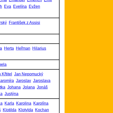
h
Eva
Evelína
Evžen
rský
František z Assisi
a
Herta
Heřman
Hilarius
bela
 Křtitel
Jan Nepomucký
Jaromíra
Jaroslav
Jaroslava
itka
Johana
Jolana
Jonáš
na
Justýna
na
Karla
Karolina
Karolína
š
Klotilda
Klotylda
Kochan