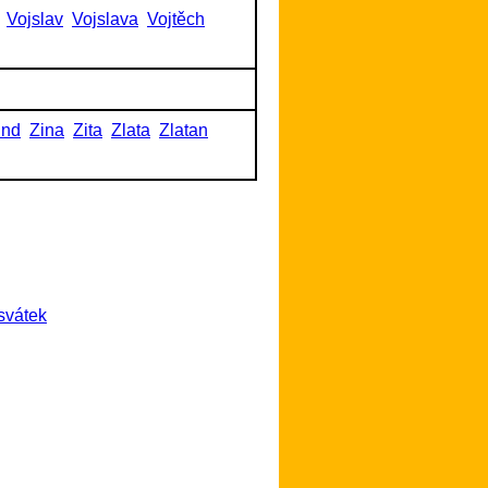
Vojslav
Vojslava
Vojtěch
und
Zina
Zita
Zlata
Zlatan
svátek