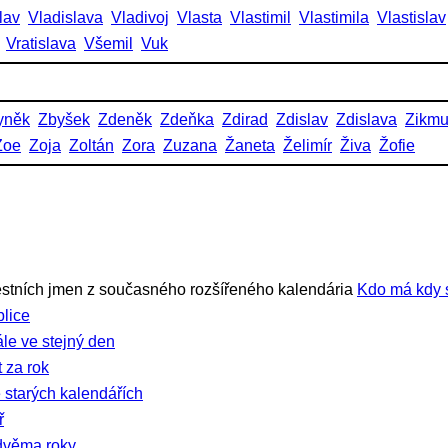
lav
Vladislava
Vladivoj
Vlasta
Vlastimil
Vlastimila
Vlastislav
Vratislava
Všemil
Vuk
yněk
Zbyšek
Zdeněk
Zdeňka
Zdirad
Zdislav
Zdislava
Zikm
Zoe
Zoja
Zoltán
Zora
Zuzana
Žaneta
Želimír
Živa
Žofie
stních jmen z současného rozšířeného kalendária
Kdo má kdy 
lice
ále ve stejný den
 za rok
 starých kalendářích
ř
dvěma roky