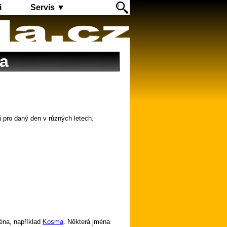
i
Servis ▼
la
i pro daný den v různých letech.
éna, například
Kosma
. Některá jména