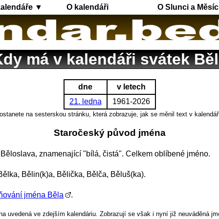
kalendáře ▼
O kalendáři
O Slunci a Měsíc
dy má v kalendáři svátek Bě
dne
v letech
21. ledna
1961-2026
ostanete na sesterskou stránku, která zobrazuje, jak se měnil text v kalendář
Staročeský původ jména
Běloslava, znamenající "bílá, čistá". Celkem oblíbené jméno.
ělka, Bělin(k)a, Bělička, Bělča, Běluš(ka).
ňování jména Běla
.
a uvedená ve zdejším kalendáriu. Zobrazují se však i nyní již neuváděná jm