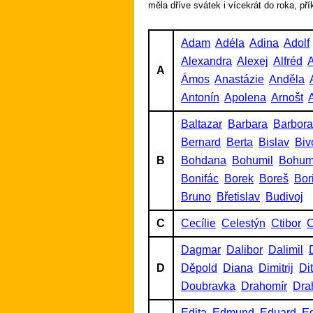
měla dříve svátek i vícekrát do roka, př
Adam
Adéla
Adina
Adolf
Alexandra
Alexej
Alfréd
A
A
Ámos
Anastázie
Anděla
Antonín
Apolena
Arnošt
A
Baltazar
Barbara
Barbora
Bernard
Berta
Bislav
Biv
B
Bohdana
Bohumil
Bohum
Bonifác
Borek
Boreš
Bor
Bruno
Břetislav
Budivoj
C
Cecílie
Celestýn
Ctibor
C
Dagmar
Dalibor
Dalimil
D
Děpold
Diana
Dimitrij
Di
Doubravka
Drahomír
Dra
Edita
Edmund
Eduard
Ed