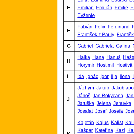
E
Emilian
Emilián
Emilie
E
Evženie
Fabián
Felix
Ferdinand
F
F
František z Pauly
Františ
G
Gabriel
Gabriela
Galina
Halka
Hana
Hanuš
Hašt
H
Horymír
Hostimil
Hostivít
I
Ida
Ignác
Igor
Ilja
Ilona
Jáchym
Jakub
Jakub apo
Jánoš
Jan Rokycana
Jan
J
Jaruška
Jelena
Jenůvka
Josafat
Josef
Josefa
Jos
Kajetán
Kajus
Kalist
Kalis
Kašpar
Kateřina
Kazi
Ka