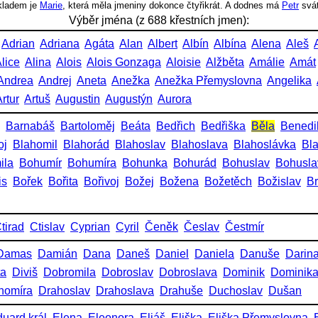
íkladem je
Marie
, která měla jmeniny dokonce čtyřikrát. A dodnes má
Petr
svá
Výběr jména (z 688 křestních jmen):
Adrian
Adriana
Agáta
Alan
Albert
Albín
Albína
Alena
Aleš
lice
Alina
Alois
Alois Gonzaga
Aloisie
Alžběta
Amálie
Amát
Andrea
Andrej
Aneta
Anežka
Anežka Přemyslovna
Angelika
rtur
Artuš
Augustin
Augustýn
Aurora
Barnabáš
Bartoloměj
Beáta
Bedřich
Bedřiška
Běla
Benedi
oj
Blahomil
Blahorád
Blahoslav
Blahoslava
Blahoslávka
Bl
ila
Bohumír
Bohumíra
Bohunka
Bohurád
Bohuslav
Bohusla
is
Bořek
Bořita
Bořivoj
Božej
Božena
Božetěch
Božislav
Br
tirad
Ctislav
Cyprian
Cyril
Čeněk
Česlav
Čestmír
Damas
Damián
Dana
Daneš
Daniel
Daniela
Danuše
Darin
ta
Diviš
Dobromila
Dobroslav
Dobroslava
Dominik
Dominik
homíra
Drahoslav
Drahoslava
Drahuše
Duchoslav
Dušan
uard král
Elena
Eleonora
Eliáš
Eliška
Eliška Přemyslovna