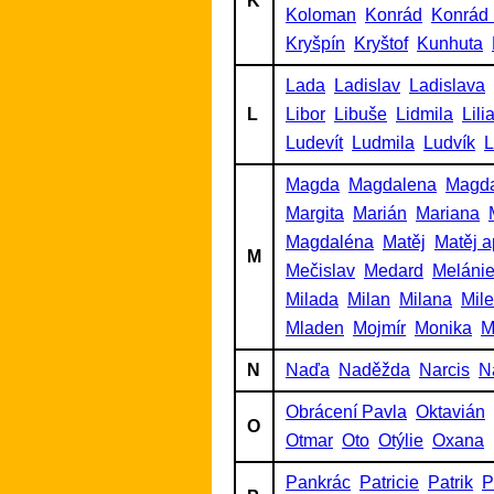
K
Koloman
Konrád
Konrád 
Kryšpín
Kryštof
Kunhuta
Lada
Ladislav
Ladislava
L
Libor
Libuše
Lidmila
Lili
Ludevít
Ludmila
Ludvík
L
Magda
Magdalena
Magd
Margita
Marián
Mariana
Magdaléna
Matěj
Matěj a
M
Mečislav
Medard
Meláni
Milada
Milan
Milana
Mil
Mladen
Mojmír
Monika
M
N
Naďa
Naděžda
Narcis
N
Obrácení Pavla
Oktavián
O
Otmar
Oto
Otýlie
Oxana
Pankrác
Patricie
Patrik
P