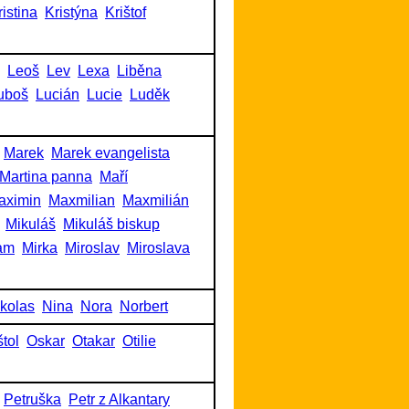
ristina
Kristýna
Krištof
Leoš
Lev
Lexa
Liběna
uboš
Lucián
Lucie
Luděk
Marek
Marek evangelista
Martina panna
Maří
aximin
Maxmilian
Maxmilián
Mikuláš
Mikuláš biskup
am
Mirka
Miroslav
Miroslava
kolas
Nina
Nora
Norbert
tol
Oskar
Otakar
Otilie
Petruška
Petr z Alkantary