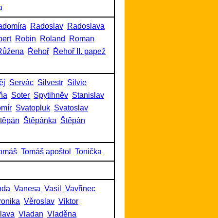
a
adomíra
Radoslav
Radoslava
ert
Robin
Roland
Roman
Růžena
Řehoř
Řehoř II. papež
ěj
Servác
Silvestr
Silvie
ňa
Soter
Spytihněv
Stanislav
omír
Svatopluk
Svatoslav
těpán
Štěpánka
Štěpán
omáš
Tomáš apoštol
Tonička
nda
Vanesa
Vasil
Vavřinec
ronika
Věroslav
Viktor
slava
Vladan
Vladěna