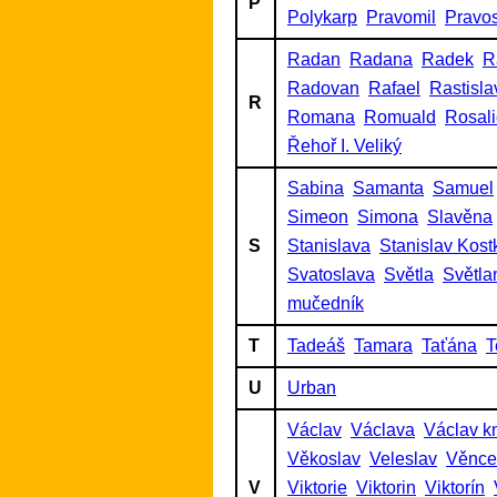
P
Polykarp
Pravomil
Pravo
Radan
Radana
Radek
R
Radovan
Rafael
Rastisla
R
Romana
Romuald
Rosal
Řehoř I. Veliký
Sabina
Samanta
Samuel
Simeon
Simona
Slavěna
S
Stanislava
Stanislav Kost
Svatoslava
Světla
Světla
mučedník
T
Tadeáš
Tamara
Taťána
T
U
Urban
Václav
Václava
Václav k
Věkoslav
Veleslav
Věnce
V
Viktorie
Viktorin
Viktorín