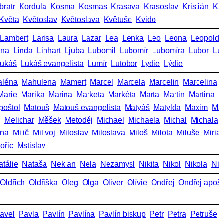
bratr
Kordula
Kosma
Kosmas
Krasava
Krasoslav
Kristián
K
Květa
Květoslav
Květoslava
Květuše
Kvido
Lambert
Larisa
Laura
Lazar
Lea
Lenka
Leo
Leona
Leopold
ana
Linda
Linhart
Ljuba
Lubomil
Lubomír
Lubomíra
Lubor
L
ukáš
Lukáš evangelista
Lumír
Lutobor
Lydie
Lýdie
aléna
Mahulena
Mamert
Marcel
Marcela
Marcelin
Marcelina
Marie
Marika
Marina
Marketa
Markéta
Marta
Martin
Martina
poštol
Matouš
Matouš evangelista
Matyáš
Matylda
Maxim
M
e
Melichar
Měšek
Metoděj
Michael
Michaela
Michal
Michala
ena
Milič
Milivoj
Miloslav
Miloslava
Miloš
Milota
Miluše
Miri
ořic
Mstislav
atálie
Nataša
Neklan
Nela
Nezamysl
Nikita
Nikol
Nikola
Ni
Oldřich
Oldřiška
Oleg
Olga
Oliver
Olívie
Ondřej
Ondřej apoš
avel
Pavla
Pavlín
Pavlína
Pavlín biskup
Petr
Petra
Petruše