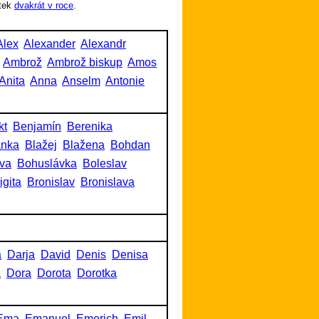
tek
dvakrát v roce
.
Alex
Alexander
Alexandr
Ambrož
Ambrož biskup
Amos
Anita
Anna
Anselm
Antonie
kt
Benjamín
Berenika
anka
Blažej
Blažena
Bohdan
va
Bohuslávka
Boleslav
igita
Bronislav
Bronislava
a
Darja
David
Denis
Denisa
a
Dora
Dorota
Dorotka
Ema
Emanuel
Emerich
Emil