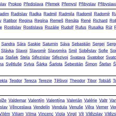
slav
Prokop
Předislava
Přemek
Přemysl
Přibyslav
Přibyslav
adim
Radislav
Radka
Radmil
Radmila
Radomil
Radomír
R
v
Ratibor
Regina
Regína
Remeš
Renáta
René
Richard
Rob
ie
Rostislav
Rostislava
Rozálie
Rudolf
Rufus
Rusalka
Rút
Sandra
Sára
Saskie
Saturnin
Sáva
Sebastián
Sergej
Serg
Slávka
Slavoj
Slavomír
Slavomíra
Smil
Soběslav
Sofie
So
ka
Stašek
Stela
Střezislav
Střezivoj
Svatava
Svatobor
Svat
na
Světluše
Sylva
Šárka
Šarlota
Šebestián
Šimon
Štefan
Š
ekla
Teodor
Tereza
Terezie
Těšivoj
Theodor
Tibor
Tobiáš
T
níže
Valdemar
Valentýn
Valentýna
Valerián
Valérie
Valtr
Va
slav
Věnceslava
Vendelín
Vendula
Venuše
Věra
Verner
Ve
Vilém
Viliam
Vilma
Vincenc
Viola
Virgil
Vít
Vítězslav
Vítěz