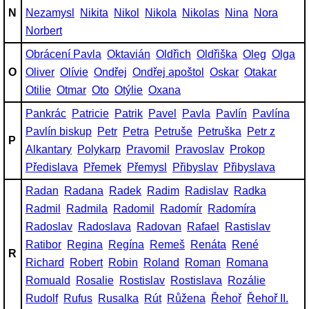
N
Nezamysl
Nikita
Nikol
Nikola
Nikolas
Nina
Nora
Norbert
Obrácení Pavla
Oktavián
Oldřich
Oldřiška
Oleg
Olga
O
Oliver
Olívie
Ondřej
Ondřej apoštol
Oskar
Otakar
Otilie
Otmar
Oto
Otýlie
Oxana
Pankrác
Patricie
Patrik
Pavel
Pavla
Pavlín
Pavlína
Pavlín biskup
Petr
Petra
Petruše
Petruška
Petr z
P
Alkantary
Polykarp
Pravomil
Pravoslav
Prokop
Předislava
Přemek
Přemysl
Přibyslav
Přibyslava
Radan
Radana
Radek
Radim
Radislav
Radka
Radmil
Radmila
Radomil
Radomír
Radomíra
Radoslav
Radoslava
Radovan
Rafael
Rastislav
Ratibor
Regina
Regína
Remeš
Renáta
René
R
Richard
Robert
Robin
Roland
Roman
Romana
Romuald
Rosalie
Rostislav
Rostislava
Rozálie
Rudolf
Rufus
Rusalka
Rút
Růžena
Řehoř
Řehoř II.