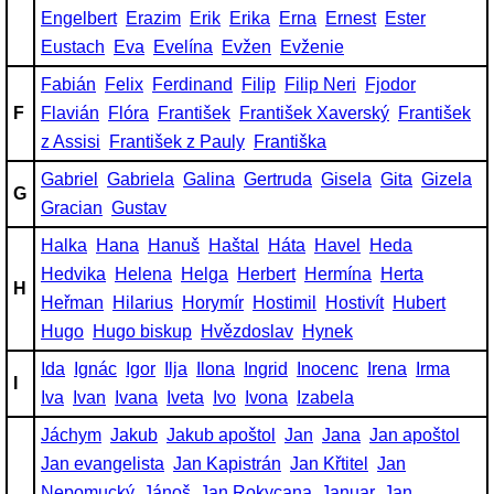
Engelbert
Erazim
Erik
Erika
Erna
Ernest
Ester
Eustach
Eva
Evelína
Evžen
Evženie
Fabián
Felix
Ferdinand
Filip
Filip Neri
Fjodor
F
Flavián
Flóra
František
František Xaverský
František
z Assisi
František z Pauly
Františka
Gabriel
Gabriela
Galina
Gertruda
Gisela
Gita
Gizela
G
Gracian
Gustav
Halka
Hana
Hanuš
Haštal
Háta
Havel
Heda
Hedvika
Helena
Helga
Herbert
Hermína
Herta
H
Heřman
Hilarius
Horymír
Hostimil
Hostivít
Hubert
Hugo
Hugo biskup
Hvězdoslav
Hynek
Ida
Ignác
Igor
Ilja
Ilona
Ingrid
Inocenc
Irena
Irma
I
Iva
Ivan
Ivana
Iveta
Ivo
Ivona
Izabela
Jáchym
Jakub
Jakub apoštol
Jan
Jana
Jan apoštol
Jan evangelista
Jan Kapistrán
Jan Křtitel
Jan
Nepomucký
Jánoš
Jan Rokycana
Januar
Jan