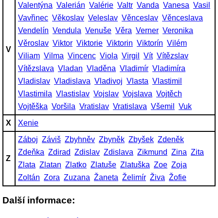
Valentýna
Valerián
Valérie
Valtr
Vanda
Vanesa
Vasil
Vavřinec
Věkoslav
Veleslav
Věnceslav
Věnceslava
Vendelín
Vendula
Venuše
Věra
Verner
Veronika
Věroslav
Viktor
Viktorie
Viktorin
Viktorín
Vilém
V
Viliam
Vilma
Vincenc
Viola
Virgil
Vít
Vítězslav
Vítězslava
Vladan
Vladěna
Vladimír
Vladimíra
Vladislav
Vladislava
Vladivoj
Vlasta
Vlastimil
Vlastimila
Vlastislav
Vojslav
Vojslava
Vojtěch
Vojtěška
Voršila
Vratislav
Vratislava
Všemil
Vuk
X
Xenie
Záboj
Záviš
Zbyhněv
Zbyněk
Zbyšek
Zdeněk
Zdeňka
Zdirad
Zdislav
Zdislava
Zikmund
Zina
Zita
Z
Zlata
Zlatan
Zlatko
Zlatuše
Zlatuška
Zoe
Zoja
Zoltán
Zora
Zuzana
Žaneta
Želimír
Živa
Žofie
Další informace: