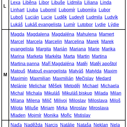
Lexa
Liběna
Libor
Libuše
Lidmila
Liliana
Linda
L
Linhart
Ljuba
Lubomil
Lubomír
Lubomíra
Lubor
Luboš
Lucián
Lucie
Luděk
Ludevít
Ludmila
Ludvík
Lukáš
Lukáš evangelista
Lumír
Lutobor
Lydie
Lýdie
Magda
Magdalena
Magdaléna
Mahulena
Mamert
Marcel
Marcela
Marcelin
Marcelina
Marek
Marek
evangelista
Margita
Marián
Mariana
Marie
Marika
Marina
Marketa
Markéta
Marta
Martin
Martina
Martina panna
Maří Magdaléna
Matěj
Matěj apoštol
Matouš
Matouš evangelista
Matyáš
Matylda
Maxim
M
Maximin
Maxmilian
Maxmilián
Mečislav
Medard
Melánie
Melichar
Měšek
Metoděj
Michael
Michaela
Michal
Michala
Mikuláš
Mikuláš biskup
Milada
Milan
Milana
Milena
Milič
Milivoj
Miloslav
Miloslava
Miloš
Milota
Miluše
Miriam
Mirka
Miroslav
Miroslava
Mladen
Mojmír
Monika
Mořic
Mstislav
Naďa
Naděžda
Narcis
Natálie
Nataša
Neklan
Nela