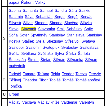
papež
Řehoř I. Veliký
Sabina
Samanta
Samuel
Sandra
Sára
Saskie
Saturnin
Sáva
Sebastián
Sergej
Sergěj
Servác
Silvestr
Silvie
Simeon
Simona
Slavěna
Slávka
Slavoj
Slavomír
Slavomíra
Smil
Soběslav
Sofie
Soňa
Soter
Spytihněv
Stanislav
Stanislava
Stanislav
S
Kostka
Stašek
Stela
Střezislav
Střezivoj
Svatava
Svatobor
Svatomír
Svatopluk
Svatoslav
Svatoslava
Světla
Světlana
Světluše
Sylva
Šárka
Šarlota
Šebestián
Šimon
Štefan
Štěpán
Štěpánka
Štěpán
mučedník
Tadeáš
Tamara
Taťána
Tekla
Teodor
Tereza
Terezie
T
Těšivoj
Theodor
Tibor
Tobiáš
Tomáš
Tomáš apoštol
Tonička
U
Urban
Václav
Václava
Václav kníže
Valdemar
Valentýn