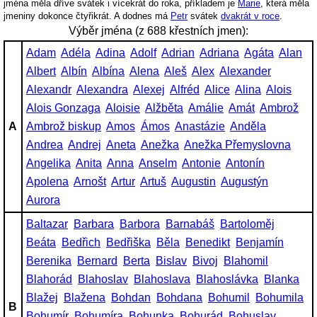
jména měla dříve svátek i vícekrát do roka, příkladem je
Marie
, která měla
jmeniny dokonce čtyřikrát. A dodnes má
Petr
svátek
dvakrát v roce
.
Výběr jména (z 688 křestních jmen):
Adam
Adéla
Adina
Adolf
Adrian
Adriana
Agáta
Alan
Albert
Albín
Albína
Alena
Aleš
Alex
Alexander
Alexandr
Alexandra
Alexej
Alfréd
Alice
Alina
Alois
Alois Gonzaga
Aloisie
Alžběta
Amálie
Amát
Ambrož
A
Ambrož biskup
Amos
Ámos
Anastázie
Anděla
Andrea
Andrej
Aneta
Anežka
Anežka Přemyslovna
Angelika
Anita
Anna
Anselm
Antonie
Antonín
Apolena
Arnošt
Artur
Artuš
Augustin
Augustýn
Aurora
Baltazar
Barbara
Barbora
Barnabáš
Bartoloměj
Beáta
Bedřich
Bedřiška
Běla
Benedikt
Benjamín
Berenika
Bernard
Berta
Bislav
Bivoj
Blahomil
Blahorád
Blahoslav
Blahoslava
Blahoslávka
Blanka
Blažej
Blažena
Bohdan
Bohdana
Bohumil
Bohumila
B
Bohumír
Bohumíra
Bohunka
Bohurád
Bohuslav