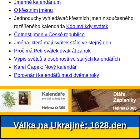
Jmenné kalendárium
O křestním jménu
Jednoduchý vyhledávač křestních jmen z současného
rozšířeného kalendária
Kdo má kdy svátek
Četnost jmen v České republice
Jména, která mají svátek stále ve stejný den
Proč má Petr svátek dvakrát za rok
Výpis světců a osobností ve starých kalendářích
Karel Čapek: Nový kalendář
Porovnání kalendářů mezi dvěma roky
Válka na Ukrajině: 1628.den