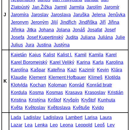
Zlatoústý
Jan Žižka
Jarmil
Jarmila
Jarolím
Jaromír
J
Jaromíra
Jaroslav
Jaroslava
Jaruška
Jelena
Jenůvka
Jeronym
Jeroným
Jiljí
Jindřich
Jindřiška
Jiří
Jiřina
Jiřinka
Jitka
Johana
Jolana
Jonáš
Josafat
Josef
Josefa
Josef Kupertinský
Judita
Juliana
Juliána
Julie
Julius
Jura
Justina
Justýna
Kajetán
Kajus
Kalist
Kalist I.
Kamil
Kamila
Karel
Karel Boromejský
Karel Veliký
Karina
Karla
Karolina
Karolína
Kašpar
Kateřina
Kazi
Kazimír
Kevin
Klára
Klaudie
Klement
Klement Hofbauer
Klimeš
Klotilda
K
Klotylda
Kochan
Koloman
Konrád
Konrád bratr
Kordula
Kosma
Kosmas
Krasava
Krasoslav
Kristián
Kristina
Kristýna
Krištof
Kryšpín
Kryštof
Kunhuta
Květa
Květoslav
Květoslava
Květuše
Kvido
Lada
Ladislav
Ladislava
Lambert
Larisa
Laura
Lazar
Lea
Lenka
Leo
Leona
Leopold
Leoš
Lev