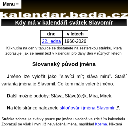
Menu ≡
Kdy má v kalendáři svátek Slavomír
dne
v letech
22. ledna
1960-2026
Kliknutím na den v tabulce se dostanete na sesterskou stránku, která
zobrazuje, jak se měnil text v kalendáři pro daný den v různých letech.
Slovanský původ jména
Jméno lze vyložit jako "slavící mír; sláva míru". Starší
varianta jména je Slavomil. Celkem málo volené jméno.
Další možné podoby: Sláva, Sláve(če)k, Míra, Mirek.
Na této stránce naleznete
skloňování jména Slavomír
.
Stránka zobrazuje svátky pouze pro jména uvedená ve zdejším kalendáriu.
Zobrazují se však i nyní již neuváděná jména, například
Kosma
. Některá