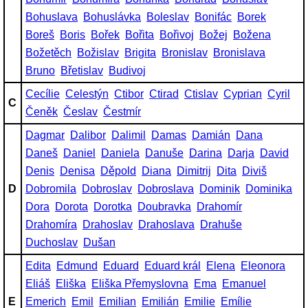
Bohuslava
Bohuslávka
Boleslav
Bonifác
Borek
Boreš
Boris
Bořek
Bořita
Bořivoj
Božej
Božena
Božetěch
Božislav
Brigita
Bronislav
Bronislava
Bruno
Břetislav
Budivoj
Cecílie
Celestýn
Ctibor
Ctirad
Ctislav
Cyprian
Cyril
C
Čeněk
Česlav
Čestmír
Dagmar
Dalibor
Dalimil
Damas
Damián
Dana
Daneš
Daniel
Daniela
Danuše
Darina
Darja
David
Denis
Denisa
Děpold
Diana
Dimitrij
Dita
Diviš
D
Dobromila
Dobroslav
Dobroslava
Dominik
Dominika
Dora
Dorota
Dorotka
Doubravka
Drahomír
Drahomíra
Drahoslav
Drahoslava
Drahuše
Duchoslav
Dušan
Edita
Edmund
Eduard
Eduard král
Elena
Eleonora
Eliáš
Eliška
Eliška Přemyslovna
Ema
Emanuel
E
Emerich
Emil
Emilian
Emilián
Emilie
Emílie