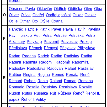
Norbert
Obrácení Pavla
Oktavián
Oldřich
Oldřiška
Oleg
Olga
O
Oliver
Olívie
Ondřej
Ondřej apoštol
Oskar
Otakar
Otilie
Otmar
Oto
Otýlie
Oxana
Pankrác
Patricie
Patrik
Pavel
Pavla
Pavlín
Pavlína
Pavlín biskup
Petr
Petra
Petruše
Petruška
Petr z
P
Alkantary
Polykarp
Pravomil
Pravoslav
Prokop
Předislava
Přemek
Přemysl
Přibyslav
Přibyslava
Radan
Radana
Radek
Radim
Radislav
Radka
Radmil
Radmila
Radomil
Radomír
Radomíra
Radoslav
Radoslava
Radovan
Rafael
Rastislav
Ratibor
Regina
Regína
Remeš
Renáta
René
R
Richard
Robert
Robin
Roland
Roman
Romana
Romuald
Rosalie
Rostislav
Rostislava
Rozálie
Rudolf
Rufus
Rusalka
Rút
Růžena
Řehoř
Řehoř II.
papež
Řehoř I. Veliký