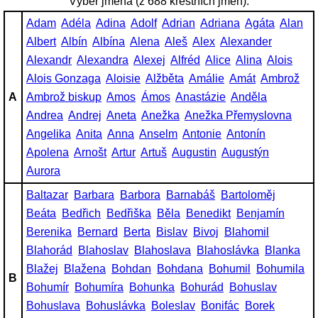
Výběr jména (z 688 křestních jmen):
Adam
Adéla
Adina
Adolf
Adrian
Adriana
Agáta
Alan
Albert
Albín
Albína
Alena
Aleš
Alex
Alexander
Alexandr
Alexandra
Alexej
Alfréd
Alice
Alina
Alois
Alois Gonzaga
Aloisie
Alžběta
Amálie
Amát
Ambrož
A
Ambrož biskup
Amos
Ámos
Anastázie
Anděla
Andrea
Andrej
Aneta
Anežka
Anežka Přemyslovna
Angelika
Anita
Anna
Anselm
Antonie
Antonín
Apolena
Arnošt
Artur
Artuš
Augustin
Augustýn
Aurora
Baltazar
Barbara
Barbora
Barnabáš
Bartoloměj
Beáta
Bedřich
Bedřiška
Běla
Benedikt
Benjamín
Berenika
Bernard
Berta
Bislav
Bivoj
Blahomil
Blahorád
Blahoslav
Blahoslava
Blahoslávka
Blanka
Blažej
Blažena
Bohdan
Bohdana
Bohumil
Bohumila
B
Bohumír
Bohumíra
Bohunka
Bohurád
Bohuslav
Bohuslava
Bohuslávka
Boleslav
Bonifác
Borek