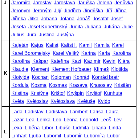
J
Jaromíra
Jaroslav
Jaroslava
Jaruška
Jelena
Jenůvka
Jeronym
Jeroným
Jiljí
Jindřich
Jindřiška
Jiří
Jiřina
Jiřinka
Jitka
Johana
Jolana
Jonáš
Josafat
Josef
Josefa
Josef Kupertinský
Judita
Juliana
Juliána
Julie
Julius
Jura
Justina
Justýna
Kajetán
Kajus
Kalist
Kalist I.
Kamil
Kamila
Karel
Karel Boromejský
Karel Veliký
Karina
Karla
Karolina
Karolína
Kašpar
Kateřina
Kazi
Kazimír
Kevin
Klára
Klaudie
Klement
Klement Hofbauer
Klimeš
Klotilda
K
Klotylda
Kochan
Koloman
Konrád
Konrád bratr
Kordula
Kosma
Kosmas
Krasava
Krasoslav
Kristián
Kristina
Kristýna
Krištof
Kryšpín
Kryštof
Kunhuta
Květa
Květoslav
Květoslava
Květuše
Kvido
Lada
Ladislav
Ladislava
Lambert
Larisa
Laura
Lazar
Lea
Lenka
Leo
Leona
Leopold
Leoš
Lev
Lexa
Liběna
Libor
Libuše
Lidmila
Liliana
Linda
L
Linhart
Ljuba
Lubomil
Lubomír
Lubomíra
Lubor