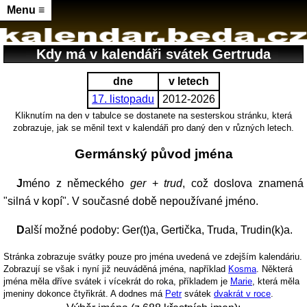
Menu ≡
Kdy má v kalendáři svátek Gertruda
dne
v letech
17. listopadu
2012-2026
Kliknutím na den v tabulce se dostanete na sesterskou stránku, která
zobrazuje, jak se měnil text v kalendáři pro daný den v různých letech.
Germánský původ jména
Jméno z německého
ger
+
trud
, což doslova znamená
"silná v kopí". V současné době nepoužívané jméno.
Další možné podoby: Ger(t)a, Gertička, Truda, Trudin(k)a.
Stránka zobrazuje svátky pouze pro jména uvedená ve zdejším kalendáriu.
Zobrazují se však i nyní již neuváděná jména, například
Kosma
. Některá
jména měla dříve svátek i vícekrát do roka, příkladem je
Marie
, která měla
jmeniny dokonce čtyřikrát. A dodnes má
Petr
svátek
dvakrát v roce
.