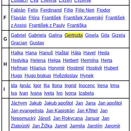
Eustach
Eva
Evelína
Evžen
Evženie
Fabián
Felix
Ferdinand
Filip
Filip Neri
Fjodor
F
Flavián
Flóra
František
František Xaverský
František
z Assisi
František z Pauly
Františka
Gabriel
Gabriela
Galina
Gertruda
Gisela
Gita
Gizela
G
Gracian
Gustav
Halka
Hana
Hanuš
Haštal
Háta
Havel
Heda
Hedvika
Helena
Helga
Herbert
Hermína
Herta
H
Heřman
Hilarius
Horymír
Hostimil
Hostivít
Hubert
Hugo
Hugo biskup
Hvězdoslav
Hynek
Ida
Ignác
Igor
Ilja
Ilona
Ingrid
Inocenc
Irena
Irma
I
Iva
Ivan
Ivana
Iveta
Ivo
Ivona
Izabela
Jáchym
Jakub
Jakub apoštol
Jan
Jana
Jan apoštol
Jan evangelista
Jan Kapistrán
Jan Křtitel
Jan
Nepomucký
Jánoš
Jan Rokycana
Januar
Jan
Zlatoústý
Jan Žižka
Jarmil
Jarmila
Jarolím
Jaromír