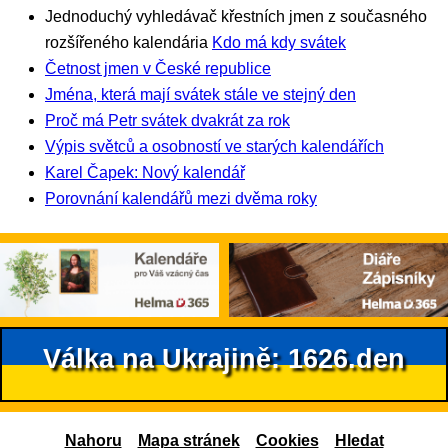
Jednoduchý vyhledávač křestních jmen z současného
rozšířeného kalendária
Kdo má kdy svátek
Četnost jmen v České republice
Jména, která mají svátek stále ve stejný den
Proč má Petr svátek dvakrát za rok
Výpis světců a osobností ve starých kalendářích
Karel Čapek: Nový kalendář
Porovnání kalendářů mezi dvěma roky
Válka na Ukrajině: 1626.den
Nahoru
Mapa stránek
Cookies
Hledat