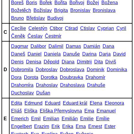
Boreš
Boris
Bořek
Bořita
Bořivoj
Božej
Božena
Božetěch
Božislav
Brigita
Bronislav
Bronislava
Bruno
Břetislav
Budivoj
Cecílie
Celestýn
Ctibor
Ctirad
Ctislav
Cyprian
Cyril
C
Čeněk
Česlav
Čestmír
Dagmar
Dalibor
Dalimil
Damas
Damián
Dana
Daneš
Daniel
Daniela
Danuše
Darina
Darja
David
Denis
Denisa
Děpold
Diana
Dimitrij
Dita
Diviš
D
Dobromila
Dobroslav
Dobroslava
Dominik
Dominika
Dora
Dorota
Dorotka
Doubravka
Drahomír
Drahomíra
Drahoslav
Drahoslava
Drahuše
Duchoslav
Dušan
Edita
Edmund
Eduard
Eduard král
Elena
Eleonora
Eliáš
Eliška
Eliška Přemyslovna
Ema
Emanuel
E
Emerich
Emil
Emilian
Emilián
Emilie
Emílie
Engelbert
Erazim
Erik
Erika
Erna
Ernest
Ester