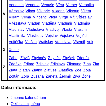
Vendelín
Vendula
Venuše
Věra
Verner
Veronika
Věroslav
Viktor
Viktorie
Viktorin
Viktorín
Vilém
V
Viliam
Vilma
Vincenc
Viola
Virgil
Vít
Vítězslav
Vítězslava
Vladan
Vladěna
Vladimír
Vladimíra
Vladislav
Vladislava
Vladivoj
Vlasta
Vlastimil
Vlastimila
Vlastislav
Vojslav
Vojslava
Vojtěch
Vojtěška
Voršila
Vratislav
Vratislava
Všemil
Vuk
X
Xenie
Záboj
Záviš
Zbyhněv
Zbyněk
Zbyšek
Zdeněk
Zdeňka
Zdirad
Zdislav
Zdislava
Zikmund
Zina
Zita
Z
Zlata
Zlatan
Zlatko
Zlatuše
Zlatuška
Zoe
Zoja
Zoltán
Zora
Zuzana
Žaneta
Želimír
Živa
Žofie
Další informace:
Jmenné kalendárium
O křestním jménu