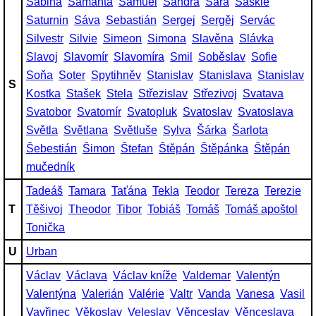
Sabina
Samanta
Samuel
Sandra
Sára
Saskie
Saturnin
Sáva
Sebastián
Sergej
Sergěj
Servác
Silvestr
Silvie
Simeon
Simona
Slavěna
Slávka
Slavoj
Slavomír
Slavomíra
Smil
Soběslav
Sofie
Soňa
Soter
Spytihněv
Stanislav
Stanislava
Stanislav
S
Kostka
Stašek
Stela
Střezislav
Střezivoj
Svatava
Svatobor
Svatomír
Svatopluk
Svatoslav
Svatoslava
Světla
Světlana
Světluše
Sylva
Šárka
Šarlota
Šebestián
Šimon
Štefan
Štěpán
Štěpánka
Štěpán
mučedník
Tadeáš
Tamara
Taťána
Tekla
Teodor
Tereza
Terezie
T
Těšivoj
Theodor
Tibor
Tobiáš
Tomáš
Tomáš apoštol
Tonička
U
Urban
Václav
Václava
Václav kníže
Valdemar
Valentýn
Valentýna
Valerián
Valérie
Valtr
Vanda
Vanesa
Vasil
Vavřinec
Věkoslav
Veleslav
Věnceslav
Věnceslava