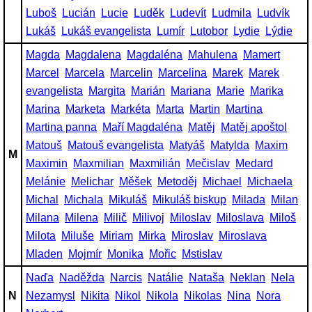
Luboš
Lucián
Lucie
Luděk
Ludevít
Ludmila
Ludvík
Lukáš
Lukáš evangelista
Lumír
Lutobor
Lydie
Lýdie
Magda
Magdalena
Magdaléna
Mahulena
Mamert
Marcel
Marcela
Marcelin
Marcelina
Marek
Marek
evangelista
Margita
Marián
Mariana
Marie
Marika
Marina
Marketa
Markéta
Marta
Martin
Martina
Martina panna
Maří Magdaléna
Matěj
Matěj apoštol
Matouš
Matouš evangelista
Matyáš
Matylda
Maxim
M
Maximin
Maxmilian
Maxmilián
Mečislav
Medard
Melánie
Melichar
Měšek
Metoděj
Michael
Michaela
Michal
Michala
Mikuláš
Mikuláš biskup
Milada
Milan
Milana
Milena
Milič
Milivoj
Miloslav
Miloslava
Miloš
Milota
Miluše
Miriam
Mirka
Miroslav
Miroslava
Mladen
Mojmír
Monika
Mořic
Mstislav
Naďa
Naděžda
Narcis
Natálie
Nataša
Neklan
Nela
N
Nezamysl
Nikita
Nikol
Nikola
Nikolas
Nina
Nora