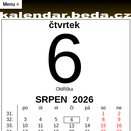
Menu ≡
6
čtvrtek
Oldřiška
SRPEN 2026
po
út
st
čt
pá
so
ne
31.
1
2
32.
3
4
5
7
8
9
6
33.
10
11
12
14
15
16
13