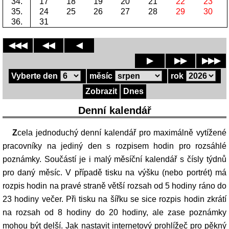
34.
17
18
19
20
21
22
23
35.
24
25
26
27
28
29
30
36.
31
◀◀◀
◀◀
◀
▶
▶▶
▶▶▶
Vyberte den
měsíc
rok
Zobrazit
Dnes
Denní kalendář
Zcela jednoduchý denní kalendář pro maximálně vytížené
pracovníky na jediný den s rozpisem hodin pro rozsáhlé
poznámky. Součástí je i malý měsíční kalendář s čísly týdnů
pro daný měsíc. V případě tisku na výšku (nebo portrét) má
rozpis hodin na pravé straně větší rozsah od 5 hodiny ráno do
23 hodiny večer. Při tisku na šířku se sice rozpis hodin zkrátí
na rozsah od 8 hodiny do 20 hodiny, ale zase poznámky
mohou být delší. Jak nastavit internetový prohlížeč pro pěkný