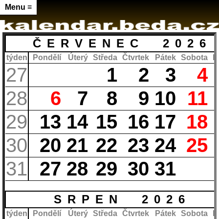
Menu ≡
ČERVENEC 2026
týden
Pondělí
Úterý
Středa
Čtvrtek
Pátek
Sobota
N
27
1
2
3
4
28
6
7
8
9
10
11
29
13
14
15
16
17
18
30
20
21
22
23
24
25
31
27
28
29
30
31
SRPEN 2026
týden
Pondělí
Úterý
Středa
Čtvrtek
Pátek
Sobota
N