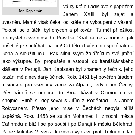
války krále Ladislava s papežem
Jan Kapistrán
Janem XXIII. byl zajat a
uvězněn. Marně však čekal od krále na vykoupení z vězení.
Pokusil se o útěk, byl chycen a přikován. Tu měl příležitost
přemýšlet o svém osudu. Pravil si: "Král na mě zapomněl, jak
pošetilé je spoléhati na lidi! Od této chvíle chci spoléhati na
Boha a sloužiti mu". Pak slíbil svým žalářníkům své jmění
jako výkupné. Byl propuštěn a vstoupil do františkánského
kláštera v Perugii. Jan Kapistrán byl znamenitý řečník, jeho
kázání měla nevídaný účinek. Roku 1451 byl pověřen úřadem
misionáře pro všechny země za Alpami, tedy i pro Čechy.
Přes Vídeň se odebral do Brna, kázal v Olomouci i ve
Znojmě. Pilně si dopisoval s Jiřím z Poděbrad i s Janem
Rokycanem. Přesto jeho mise v Čechách nebyla příliš
úspěšná. Roku 1453 se sultán Mohamed II. zmocnil města
Cařihradu a blížil se po souši i po Dunaji k městu Bělehrad.
Papež Mikuláš V. svolal křížovou výpravu proti Turkům, i Jan