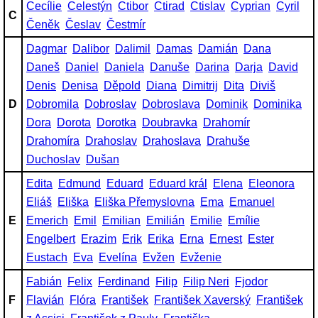
Cecílie
Celestýn
Ctibor
Ctirad
Ctislav
Cyprian
Cyril
C
Čeněk
Česlav
Čestmír
Dagmar
Dalibor
Dalimil
Damas
Damián
Dana
Daneš
Daniel
Daniela
Danuše
Darina
Darja
David
Denis
Denisa
Děpold
Diana
Dimitrij
Dita
Diviš
D
Dobromila
Dobroslav
Dobroslava
Dominik
Dominika
Dora
Dorota
Dorotka
Doubravka
Drahomír
Drahomíra
Drahoslav
Drahoslava
Drahuše
Duchoslav
Dušan
Edita
Edmund
Eduard
Eduard král
Elena
Eleonora
Eliáš
Eliška
Eliška Přemyslovna
Ema
Emanuel
E
Emerich
Emil
Emilian
Emilián
Emilie
Emílie
Engelbert
Erazim
Erik
Erika
Erna
Ernest
Ester
Eustach
Eva
Evelína
Evžen
Evženie
Fabián
Felix
Ferdinand
Filip
Filip Neri
Fjodor
F
Flavián
Flóra
František
František Xaverský
František