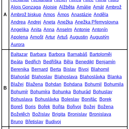
Alois Gonzaga
Aloisie
Alžběta
Amálie
Amát
Ambrož
A
Ambrož biskup
Amos
Ámos
Anastázie
Anděla
Andrea
Andrej
Aneta
Anežka
Anežka Přemyslovna
Angelika
Anita
Anna
Anselm
Antonie
Antonín
Apolena
Arnošt
Artur
Artuš
Augustin
Augustýn
Aurora
Baltazar
Barbara
Barbora
Barnabáš
Bartoloměj
Beáta
Bedřich
Bedřiška
Běla
Benedikt
Benjamín
Berenika
Bernard
Berta
Bislav
Bivoj
Blahomil
Blahorád
Blahoslav
Blahoslava
Blahoslávka
Blanka
Blažej
Blažena
Bohdan
Bohdana
Bohumil
Bohumila
B
Bohumír
Bohumíra
Bohunka
Bohurád
Bohuslav
Bohuslava
Bohuslávka
Boleslav
Bonifác
Borek
Boreš
Boris
Bořek
Bořita
Bořivoj
Božej
Božena
Božetěch
Božislav
Brigita
Bronislav
Bronislava
Bruno
Břetislav
Budivoj