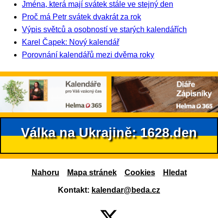
Jména, která mají svátek stále ve stejný den
Proč má Petr svátek dvakrát za rok
Výpis světců a osobností ve starých kalendářích
Karel Čapek: Nový kalendář
Porovnání kalendářů mezi dvěma roky
Válka na Ukrajině: 1628.den
Nahoru
Mapa stránek
Cookies
Hledat
Kontakt:
kalendar@beda.cz