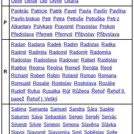
Otilie
Otmar
Oto
Otýlie
Oxana
Pankrác
Patricie
Patrik
Pavel
Pavla
Pavlín
Pavlína
Pavlín biskup
Petr
Petra
Petruše
Petruška
Petr z
P
Alkantary
Polykarp
Pravomil
Pravoslav
Prokop
Předislava
Přemek
Přemysl
Přibyslav
Přibyslava
Radan
Radana
Radek
Radim
Radislav
Radka
Radmil
Radmila
Radomil
Radomír
Radomíra
Radoslav
Radoslava
Radovan
Rafael
Rastislav
Ratibor
Regina
Regína
Remeš
Renáta
René
R
Richard
Robert
Robin
Roland
Roman
Romana
Romuald
Rosalie
Rostislav
Rostislava
Rozálie
Rudolf
Rufus
Rusalka
Rút
Růžena
Řehoř
Řehoř II.
papež
Řehoř I. Veliký
Sabina
Samanta
Samuel
Sandra
Sára
Saskie
Saturnin
Sáva
Sebastián
Sergej
Sergěj
Servác
Silvestr
Silvie
Simeon
Simona
Slavěna
Slávka
Slavoj
Slavomír
Slavomíra
Smil
Soběslav
Sofie