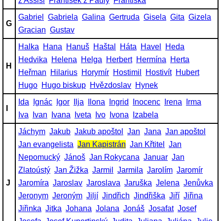
z Assisi
František z Pauly
Františka
Gabriel
Gabriela
Galina
Gertruda
Gisela
Gita
Gizela
G
Gracian
Gustav
Halka
Hana
Hanuš
Haštal
Háta
Havel
Heda
Hedvika
Helena
Helga
Herbert
Hermína
Herta
H
Heřman
Hilarius
Horymír
Hostimil
Hostivít
Hubert
Hugo
Hugo biskup
Hvězdoslav
Hynek
Ida
Ignác
Igor
Ilja
Ilona
Ingrid
Inocenc
Irena
Irma
I
Iva
Ivan
Ivana
Iveta
Ivo
Ivona
Izabela
Jáchym
Jakub
Jakub apoštol
Jan
Jana
Jan apoštol
Jan evangelista
Jan Kapistrán
Jan Křtitel
Jan
Nepomucký
Jánoš
Jan Rokycana
Januar
Jan
Zlatoústý
Jan Žižka
Jarmil
Jarmila
Jarolím
Jaromír
J
Jaromíra
Jaroslav
Jaroslava
Jaruška
Jelena
Jenůvka
Jeronym
Jeroným
Jiljí
Jindřich
Jindřiška
Jiří
Jiřina
Jiřinka
Jitka
Johana
Jolana
Jonáš
Josafat
Josef