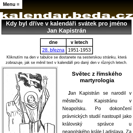
Menu ≡
Kdy byl dříve v kalendáři svátek pro jméno
Jan Kapistrán
dne
v letech
28. března
1951-1953
Kliknutím na den v tabulce se dostanete na sesterskou stránku, která
zobrazuje, jak se měnil text v kalendáři pro daný den v různých letech.
Světec z římského
martyrologia
Jan Kapistrán se narodil v
městečku Kapistránu v
Neapolsku. Po dokončení
právnických studií nastoupil jako
královský správce u
neapolského krále Ladislava. Za