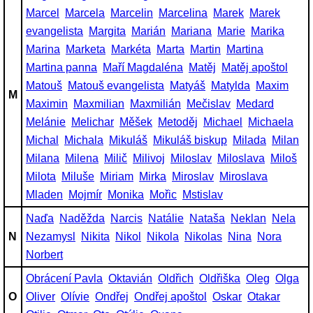
Marcel
Marcela
Marcelin
Marcelina
Marek
Marek
evangelista
Margita
Marián
Mariana
Marie
Marika
Marina
Marketa
Markéta
Marta
Martin
Martina
Martina panna
Maří Magdaléna
Matěj
Matěj apoštol
Matouš
Matouš evangelista
Matyáš
Matylda
Maxim
M
Maximin
Maxmilian
Maxmilián
Mečislav
Medard
Melánie
Melichar
Měšek
Metoděj
Michael
Michaela
Michal
Michala
Mikuláš
Mikuláš biskup
Milada
Milan
Milana
Milena
Milič
Milivoj
Miloslav
Miloslava
Miloš
Milota
Miluše
Miriam
Mirka
Miroslav
Miroslava
Mladen
Mojmír
Monika
Mořic
Mstislav
Naďa
Naděžda
Narcis
Natálie
Nataša
Neklan
Nela
N
Nezamysl
Nikita
Nikol
Nikola
Nikolas
Nina
Nora
Norbert
Obrácení Pavla
Oktavián
Oldřich
Oldřiška
Oleg
Olga
O
Oliver
Olívie
Ondřej
Ondřej apoštol
Oskar
Otakar