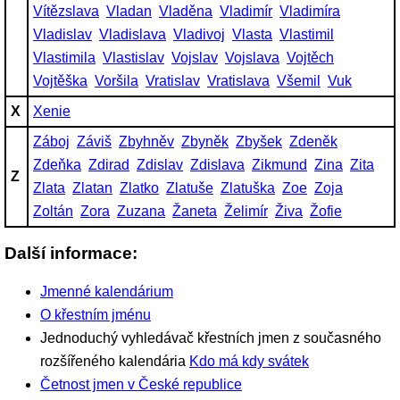
Vítězslava
Vladan
Vladěna
Vladimír
Vladimíra
Vladislav
Vladislava
Vladivoj
Vlasta
Vlastimil
Vlastimila
Vlastislav
Vojslav
Vojslava
Vojtěch
Vojtěška
Voršila
Vratislav
Vratislava
Všemil
Vuk
X
Xenie
Záboj
Záviš
Zbyhněv
Zbyněk
Zbyšek
Zdeněk
Zdeňka
Zdirad
Zdislav
Zdislava
Zikmund
Zina
Zita
Z
Zlata
Zlatan
Zlatko
Zlatuše
Zlatuška
Zoe
Zoja
Zoltán
Zora
Zuzana
Žaneta
Želimír
Živa
Žofie
Další informace:
Jmenné kalendárium
O křestním jménu
Jednoduchý vyhledávač křestních jmen z současného
rozšířeného kalendária
Kdo má kdy svátek
Četnost jmen v České republice