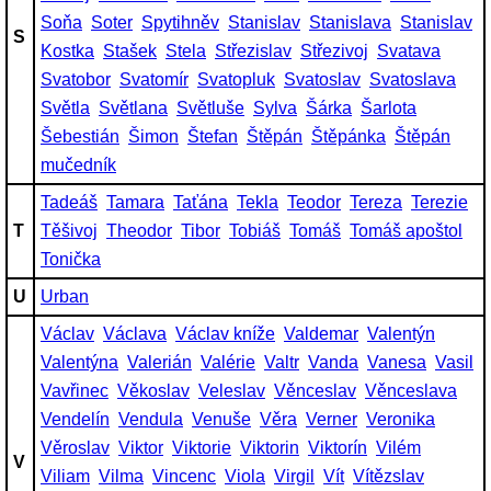
Soňa
Soter
Spytihněv
Stanislav
Stanislava
Stanislav
S
Kostka
Stašek
Stela
Střezislav
Střezivoj
Svatava
Svatobor
Svatomír
Svatopluk
Svatoslav
Svatoslava
Světla
Světlana
Světluše
Sylva
Šárka
Šarlota
Šebestián
Šimon
Štefan
Štěpán
Štěpánka
Štěpán
mučedník
Tadeáš
Tamara
Taťána
Tekla
Teodor
Tereza
Terezie
T
Těšivoj
Theodor
Tibor
Tobiáš
Tomáš
Tomáš apoštol
Tonička
U
Urban
Václav
Václava
Václav kníže
Valdemar
Valentýn
Valentýna
Valerián
Valérie
Valtr
Vanda
Vanesa
Vasil
Vavřinec
Věkoslav
Veleslav
Věnceslav
Věnceslava
Vendelín
Vendula
Venuše
Věra
Verner
Veronika
Věroslav
Viktor
Viktorie
Viktorin
Viktorín
Vilém
V
Viliam
Vilma
Vincenc
Viola
Virgil
Vít
Vítězslav