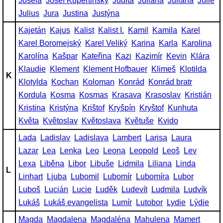
Josefa
Josef Kupertinský
Judita
Juliana
Juliána
Julie
Julius
Jura
Justina
Justýna
Kajetán
Kajus
Kalist
Kalist I.
Kamil
Kamila
Karel
Karel Boromejský
Karel Veliký
Karina
Karla
Karolina
Karolína
Kašpar
Kateřina
Kazi
Kazimír
Kevin
Klára
Klaudie
Klement
Klement Hofbauer
Klimeš
Klotilda
K
Klotylda
Kochan
Koloman
Konrád
Konrád bratr
Kordula
Kosma
Kosmas
Krasava
Krasoslav
Kristián
Kristina
Kristýna
Krištof
Kryšpín
Kryštof
Kunhuta
Květa
Květoslav
Květoslava
Květuše
Kvido
Lada
Ladislav
Ladislava
Lambert
Larisa
Laura
Lazar
Lea
Lenka
Leo
Leona
Leopold
Leoš
Lev
Lexa
Liběna
Libor
Libuše
Lidmila
Liliana
Linda
L
Linhart
Ljuba
Lubomil
Lubomír
Lubomíra
Lubor
Luboš
Lucián
Lucie
Luděk
Ludevít
Ludmila
Ludvík
Lukáš
Lukáš evangelista
Lumír
Lutobor
Lydie
Lýdie
Magda
Magdalena
Magdaléna
Mahulena
Mamert