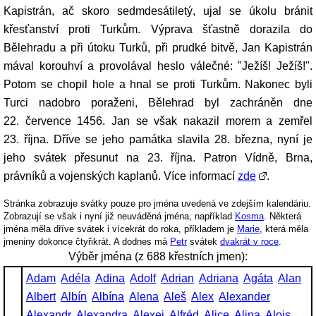
Kapistrán, ač skoro sedmdesátiletý, ujal se úkolu bránit
křesťanství proti Turkům. Výprava šťastně dorazila do
Bělehradu a při útoku Turků, při prudké bitvě, Jan Kapistrán
mával korouhví a provolával heslo válečné: "Ježíš! Ježíš!".
Potom se chopil hole a hnal se proti Turkům. Nakonec byli
Turci nadobro poraženi, Bělehrad byl zachráněn dne
22. července 1456. Jan se však nakazil morem a zemřel
23. října. Dříve se jeho památka slavila 28. března, nyní je
jeho svátek přesunut na 23. října. Patron Vídně, Brna,
právníků a vojenských kaplanů. Více informací
zde
.
Stránka zobrazuje svátky pouze pro jména uvedená ve zdejším kalendáriu.
Zobrazují se však i nyní již neuváděná jména, například
Kosma
. Některá
jména měla dříve svátek i vícekrát do roka, příkladem je
Marie
, která měla
jmeniny dokonce čtyřikrát. A dodnes má
Petr
svátek
dvakrát v roce
.
Výběr jména (z 688 křestních jmen):
Adam
Adéla
Adina
Adolf
Adrian
Adriana
Agáta
Alan
Albert
Albín
Albína
Alena
Aleš
Alex
Alexander
Alexandr
Alexandra
Alexej
Alfréd
Alice
Alina
Alois