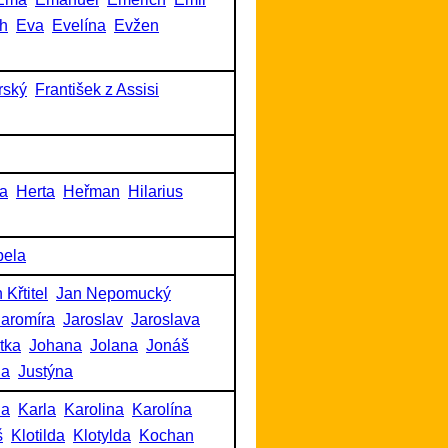
h
Eva
Evelína
Evžen
rský
František z Assisi
a
Herta
Heřman
Hilarius
bela
 Křtitel
Jan Nepomucký
Jaromíra
Jaroslav
Jaroslava
itka
Johana
Jolana
Jonáš
na
Justýna
na
Karla
Karolina
Karolína
š
Klotilda
Klotylda
Kochan