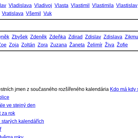
lav
Vladislava
Vladivoj
Vlasta
Vlastimil
Vlastimila
Vlastislav
Vratislava
Všemil
Vuk
yněk
Zbyšek
Zdeněk
Zdeňka
Zdirad
Zdislav
Zdislava
Zikm
Zoe
Zoja
Zoltán
Zora
Zuzana
Žaneta
Želimír
Živa
Žofie
stních jmen z současného rozšířeného kalendária
Kdo má kdy 
lice
ále ve stejný den
 za rok
 starých kalendářích
ř
dvěma roky