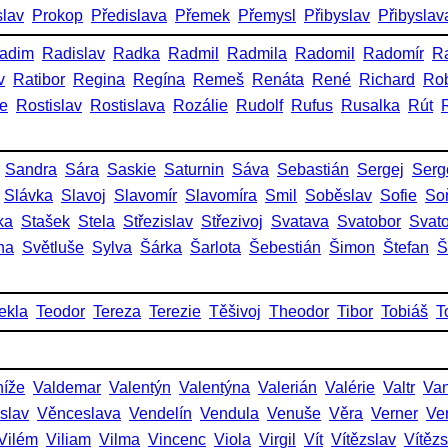
slav
Prokop
Předislava
Přemek
Přemysl
Přibyslav
Přibyslav
adim
Radislav
Radka
Radmil
Radmila
Radomil
Radomír
R
v
Ratibor
Regina
Regína
Remeš
Renáta
René
Richard
Rob
ie
Rostislav
Rostislava
Rozálie
Rudolf
Rufus
Rusalka
Rút
Sandra
Sára
Saskie
Saturnin
Sáva
Sebastián
Sergej
Serg
Slávka
Slavoj
Slavomír
Slavomíra
Smil
Soběslav
Sofie
So
ka
Stašek
Stela
Střezislav
Střezivoj
Svatava
Svatobor
Svat
na
Světluše
Sylva
Šárka
Šarlota
Šebestián
Šimon
Štefan
Š
ekla
Teodor
Tereza
Terezie
Těšivoj
Theodor
Tibor
Tobiáš
T
níže
Valdemar
Valentýn
Valentýna
Valerián
Valérie
Valtr
Va
slav
Věnceslava
Vendelín
Vendula
Venuše
Věra
Verner
Ve
Vilém
Viliam
Vilma
Vincenc
Viola
Virgil
Vít
Vítězslav
Vítěz