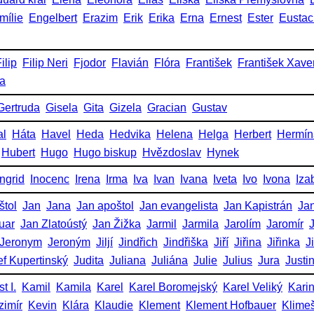
mílie
Engelbert
Erazim
Erik
Erika
Erna
Ernest
Ester
Eustac
ilip
Filip Neri
Fjodor
Flavián
Flóra
František
František Xave
ka
Gertruda
Gisela
Gita
Gizela
Gracian
Gustav
al
Háta
Havel
Heda
Hedvika
Helena
Helga
Herbert
Hermín
Hubert
Hugo
Hugo biskup
Hvězdoslav
Hynek
Ingrid
Inocenc
Irena
Irma
Iva
Ivan
Ivana
Iveta
Ivo
Ivona
Iza
štol
Jan
Jana
Jan apoštol
Jan evangelista
Jan Kapistrán
Jan
uar
Jan Zlatoústý
Jan Žižka
Jarmil
Jarmila
Jarolím
Jaromír
Jeronym
Jeroným
Jiljí
Jindřich
Jindřiška
Jiří
Jiřina
Jiřinka
J
ef Kupertinský
Judita
Juliana
Juliána
Julie
Julius
Jura
Justi
t I.
Kamil
Kamila
Karel
Karel Boromejský
Karel Veliký
Kari
zimír
Kevin
Klára
Klaudie
Klement
Klement Hofbauer
Klime