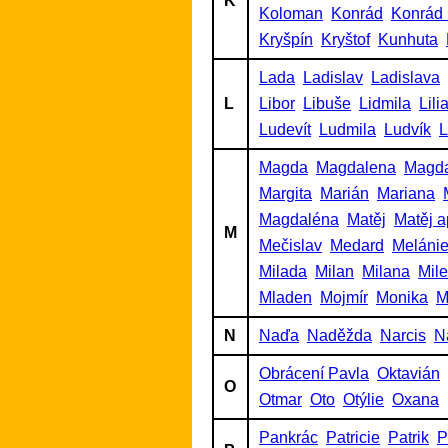
K
Koloman
Konrád
Konrád 
Kryšpín
Kryštof
Kunhuta
Lada
Ladislav
Ladislava
L
Libor
Libuše
Lidmila
Lili
Ludevít
Ludmila
Ludvík
L
Magda
Magdalena
Magd
Margita
Marián
Mariana
Magdaléna
Matěj
Matěj a
M
Mečislav
Medard
Meláni
Milada
Milan
Milana
Mil
Mladen
Mojmír
Monika
M
N
Naďa
Naděžda
Narcis
N
Obrácení Pavla
Oktavián
O
Otmar
Oto
Otýlie
Oxana
Pankrác
Patricie
Patrik
P