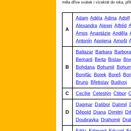
měla dříve svátek i vícekrát do roka, př
Adam
Adéla
Adina
Adolf
Alexandra
Alexej
Alfréd
A
A
Ámos
Anastázie
Anděla
Antonín
Apolena
Arnošt
A
Baltazar
Barbara
Barbora
Bernard
Berta
Bislav
Biv
B
Bohdana
Bohumil
Bohum
Bonifác
Borek
Boreš
Bor
Bruno
Břetislav
Budivoj
C
Cecílie
Celestýn
Ctibor
C
Dagmar
Dalibor
Dalimil
D
Děpold
Diana
Dimitrij
Di
Doubravka
Drahomír
Dra
Edita
Edmund
Eduard
Ed