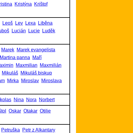
ristina
Kristýna
Krištof
Leoš
Lev
Lexa
Liběna
uboš
Lucián
Lucie
Luděk
Marek
Marek evangelista
Martina panna
Maří
aximin
Maxmilian
Maxmilián
Mikuláš
Mikuláš biskup
am
Mirka
Miroslav
Miroslava
kolas
Nina
Nora
Norbert
tol
Oskar
Otakar
Otilie
Petruška
Petr z Alkantary