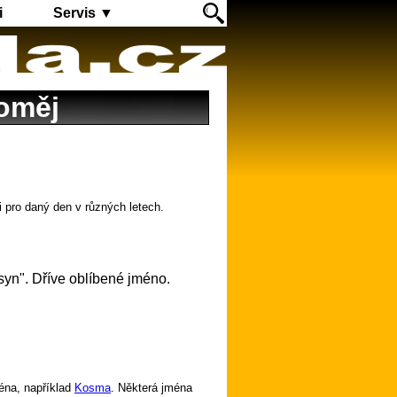
i
Servis ▼
loměj
i pro daný den v různých letech.
 syn". Dříve oblíbené jméno.
éna, například
Kosma
. Některá jména