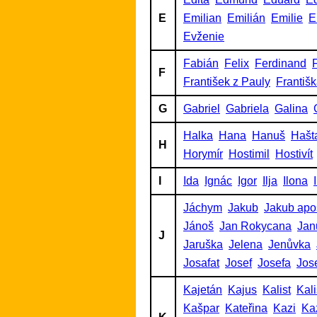
E
Emilian
Emilián
Emilie
E
Evženie
Fabián
Felix
Ferdinand
F
F
František z Pauly
Františ
G
Gabriel
Gabriela
Galina
Halka
Hana
Hanuš
Hašt
H
Horymír
Hostimil
Hostivít
I
Ida
Ignác
Igor
Ilja
Ilona
Jáchym
Jakub
Jakub apo
Jánoš
Jan Rokycana
Jan
J
Jaruška
Jelena
Jenůvka
Josafat
Josef
Josefa
Jos
Kajetán
Kajus
Kalist
Kalis
Kašpar
Kateřina
Kazi
Ka