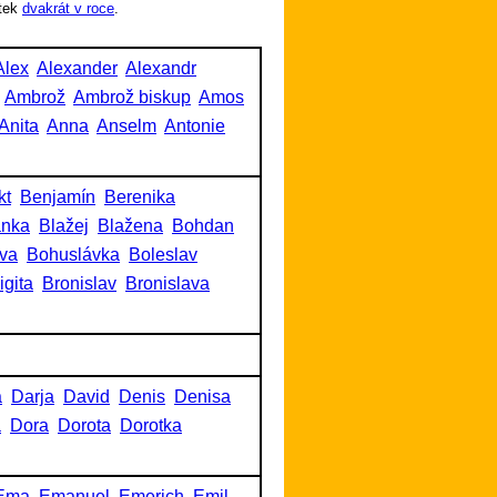
tek
dvakrát v roce
.
Alex
Alexander
Alexandr
Ambrož
Ambrož biskup
Amos
Anita
Anna
Anselm
Antonie
kt
Benjamín
Berenika
anka
Blažej
Blažena
Bohdan
va
Bohuslávka
Boleslav
igita
Bronislav
Bronislava
a
Darja
David
Denis
Denisa
a
Dora
Dorota
Dorotka
Ema
Emanuel
Emerich
Emil