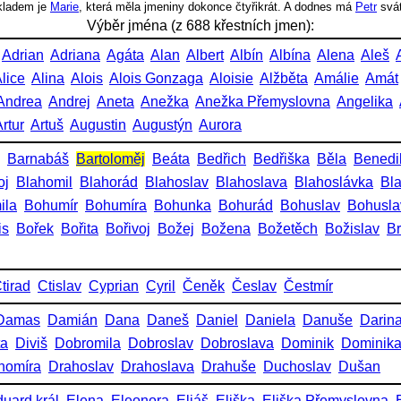
íkladem je
Marie
, která měla jmeniny dokonce čtyřikrát. A dodnes má
Petr
svá
Výběr jména (z 688 křestních jmen):
Adrian
Adriana
Agáta
Alan
Albert
Albín
Albína
Alena
Aleš
lice
Alina
Alois
Alois Gonzaga
Aloisie
Alžběta
Amálie
Amát
Andrea
Andrej
Aneta
Anežka
Anežka Přemyslovna
Angelika
rtur
Artuš
Augustin
Augustýn
Aurora
Barnabáš
Bartoloměj
Beáta
Bedřich
Bedřiška
Běla
Benedi
oj
Blahomil
Blahorád
Blahoslav
Blahoslava
Blahoslávka
Bl
ila
Bohumír
Bohumíra
Bohunka
Bohurád
Bohuslav
Bohusla
is
Bořek
Bořita
Bořivoj
Božej
Božena
Božetěch
Božislav
Br
tirad
Ctislav
Cyprian
Cyril
Čeněk
Česlav
Čestmír
Damas
Damián
Dana
Daneš
Daniel
Daniela
Danuše
Darin
ta
Diviš
Dobromila
Dobroslav
Dobroslava
Dominik
Dominik
homíra
Drahoslav
Drahoslava
Drahuše
Duchoslav
Dušan
uard král
Elena
Eleonora
Eliáš
Eliška
Eliška Přemyslovna