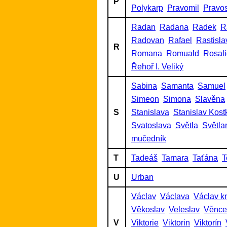
P
Polykarp
Pravomil
Pravo
Radan
Radana
Radek
R
Radovan
Rafael
Rastisla
R
Romana
Romuald
Rosal
Řehoř I. Veliký
Sabina
Samanta
Samuel
Simeon
Simona
Slavěna
S
Stanislava
Stanislav Kost
Svatoslava
Světla
Světla
mučedník
T
Tadeáš
Tamara
Taťána
T
U
Urban
Václav
Václava
Václav k
Věkoslav
Veleslav
Věnce
V
Viktorie
Viktorin
Viktorín