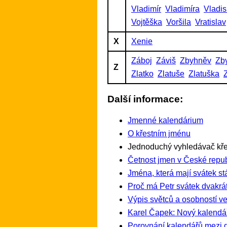
Vladimír
Vladimíra
Vladis
Vojtěška
Voršila
Vratislav
X
Xenie
Záboj
Záviš
Zbyhněv
Zb
Z
Zlatko
Zlatuše
Zlatuška
Další informace:
Jmenné kalendárium
O křestním jménu
Jednoduchý vyhledávač kře
Četnost jmen v České repub
Jména, která mají svátek st
Proč má Petr svátek dvakrát
Výpis světců a osobností ve
Karel Čapek: Nový kalendá
Porovnání kalendářů mezi 