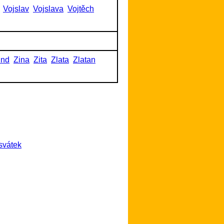
Vojslav
Vojslava
Vojtěch
und
Zina
Zita
Zlata
Zlatan
svátek