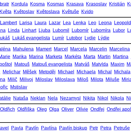
bratr
Kordula
Kosma
Kosmas
Krasava
Krasoslav
Kristián
K
Květa
Květoslav
Květoslava
Květuše
Kvido
Lambert
Larisa
Laura
Lazar
Lea
Lenka
Leo
Leona
Leopold
ana
Linda
Linhart
Ljuba
Lubomil
Lubomír
Lubomíra
Lubor
L
ukáš
Lukáš evangelista
Lumír
Lutobor
Lydie
Lýdie
aléna
Mahulena
Mamert
Marcel
Marcela
Marcelin
Marcelina
Marie
Marika
Marina
Marketa
Markéta
Marta
Martin
Martina
poštol
Matouš
Matouš evangelista
Matyáš
Matylda
Maxim
M
e
Melichar
Měšek
Metoděj
Michael
Michaela
Michal
Michala
ena
Milič
Milivoj
Miloslav
Miloslava
Miloš
Milota
Miluše
Miri
ořic
Mstislav
atálie
Nataša
Neklan
Nela
Nezamysl
Nikita
Nikol
Nikola
Ni
Oldřich
Oldřiška
Oleg
Olga
Oliver
Olívie
Ondřej
Ondřej apoš
avel
Pavla
Pavlín
Pavlína
Pavlín biskup
Petr
Petra
Petruše