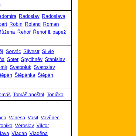
a
adomíra
Radoslav
Radoslava
ert
Robin
Roland
Roman
Růžena
Řehoř
Řehoř II. papež
ěj
Servác
Silvestr
Silvie
ňa
Soter
Spytihněv
Stanislav
omír
Svatopluk
Svatoslav
těpán
Štěpánka
Štěpán
omáš
Tomáš apoštol
Tonička
nda
Vanesa
Vasil
Vavřinec
ronika
Věroslav
Viktor
slava
Vladan
Vladěna