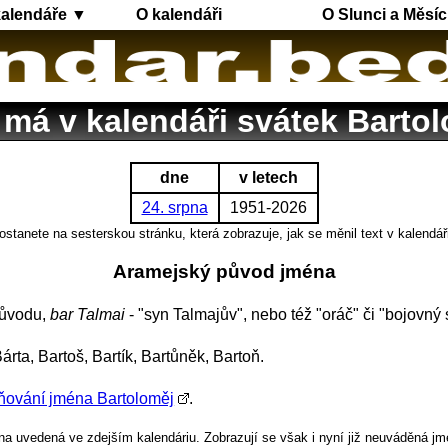
kalendáře ▼
O kalendáři
O Slunci a Měsíc
má v kalendáři svátek Barto
dne
v letech
24. srpna
1951-2026
ostanete na sesterskou stránku, která zobrazuje, jak se měnil text v kalendář
Aramejský původ jména
původu,
bar Talmai
- "syn Talmajův", nebo též "oráč" či "bojovný
árta, Bartoš, Bartík, Bartůněk, Bartoň.
ňování jména Bartoloměj
.
a uvedená ve zdejším kalendáriu. Zobrazují se však i nyní již neuváděná jm