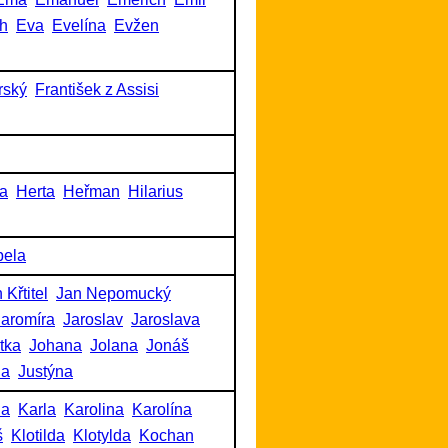
h
Eva
Evelína
Evžen
rský
František z Assisi
a
Herta
Heřman
Hilarius
bela
 Křtitel
Jan Nepomucký
Jaromíra
Jaroslav
Jaroslava
itka
Johana
Jolana
Jonáš
na
Justýna
na
Karla
Karolina
Karolína
š
Klotilda
Klotylda
Kochan