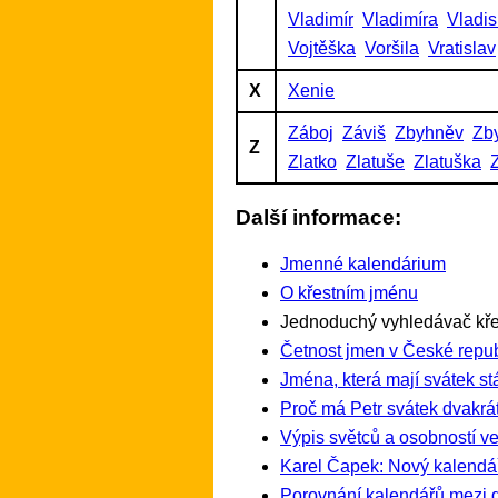
Vladimír
Vladimíra
Vladis
Vojtěška
Voršila
Vratislav
X
Xenie
Záboj
Záviš
Zbyhněv
Zb
Z
Zlatko
Zlatuše
Zlatuška
Další informace:
Jmenné kalendárium
O křestním jménu
Jednoduchý vyhledávač kře
Četnost jmen v České repub
Jména, která mají svátek st
Proč má Petr svátek dvakrát
Výpis světců a osobností ve
Karel Čapek: Nový kalendá
Porovnání kalendářů mezi 