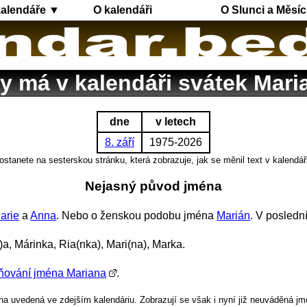
kalendáře ▼
O kalendáři
O Slunci a Měsíc
y má v kalendáři svátek Mari
dne
v letech
8. září
1975-2026
ostanete na sesterskou stránku, která zobrazuje, jak se měnil text v kalendář
Nejasný původ jména
arie
a
Anna
. Nebo o ženskou podobu jména
Marián
. V posledn
)a, Márinka, Ria(nka), Mari(na), Marka.
ňování jména Mariana
.
a uvedená ve zdejším kalendáriu. Zobrazují se však i nyní již neuváděná jm