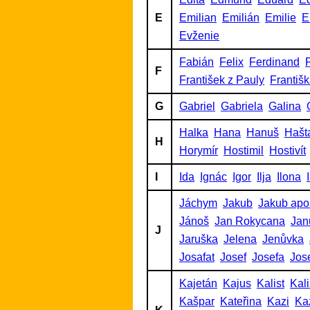
E
Emilian
Emilián
Emilie
E
Evženie
Fabián
Felix
Ferdinand
F
F
František z Pauly
Františ
G
Gabriel
Gabriela
Galina
Halka
Hana
Hanuš
Hašt
H
Horymír
Hostimil
Hostivít
I
Ida
Ignác
Igor
Ilja
Ilona
Jáchym
Jakub
Jakub apo
Jánoš
Jan Rokycana
Jan
J
Jaruška
Jelena
Jenůvka
Josafat
Josef
Josefa
Jos
Kajetán
Kajus
Kalist
Kalis
Kašpar
Kateřina
Kazi
Ka