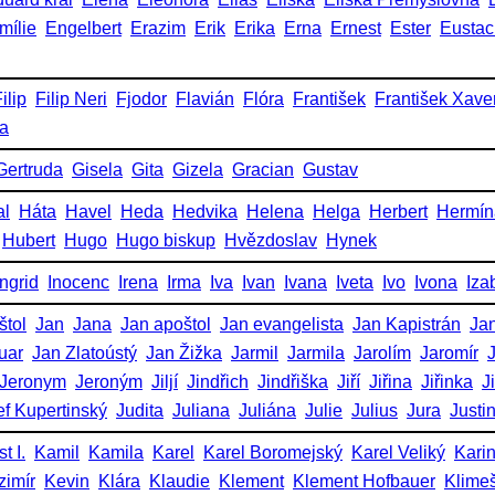
mílie
Engelbert
Erazim
Erik
Erika
Erna
Ernest
Ester
Eustac
ilip
Filip Neri
Fjodor
Flavián
Flóra
František
František Xave
ka
Gertruda
Gisela
Gita
Gizela
Gracian
Gustav
al
Háta
Havel
Heda
Hedvika
Helena
Helga
Herbert
Hermín
Hubert
Hugo
Hugo biskup
Hvězdoslav
Hynek
Ingrid
Inocenc
Irena
Irma
Iva
Ivan
Ivana
Iveta
Ivo
Ivona
Iza
štol
Jan
Jana
Jan apoštol
Jan evangelista
Jan Kapistrán
Jan
uar
Jan Zlatoústý
Jan Žižka
Jarmil
Jarmila
Jarolím
Jaromír
Jeronym
Jeroným
Jiljí
Jindřich
Jindřiška
Jiří
Jiřina
Jiřinka
J
ef Kupertinský
Judita
Juliana
Juliána
Julie
Julius
Jura
Justi
t I.
Kamil
Kamila
Karel
Karel Boromejský
Karel Veliký
Kari
zimír
Kevin
Klára
Klaudie
Klement
Klement Hofbauer
Klime