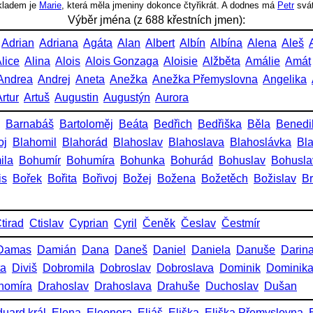
íkladem je
Marie
, která měla jmeniny dokonce čtyřikrát. A dodnes má
Petr
svá
Výběr jména (z 688 křestních jmen):
Adrian
Adriana
Agáta
Alan
Albert
Albín
Albína
Alena
Aleš
lice
Alina
Alois
Alois Gonzaga
Aloisie
Alžběta
Amálie
Amát
Andrea
Andrej
Aneta
Anežka
Anežka Přemyslovna
Angelika
rtur
Artuš
Augustin
Augustýn
Aurora
Barnabáš
Bartoloměj
Beáta
Bedřich
Bedřiška
Běla
Benedi
oj
Blahomil
Blahorád
Blahoslav
Blahoslava
Blahoslávka
Bl
ila
Bohumír
Bohumíra
Bohunka
Bohurád
Bohuslav
Bohusla
is
Bořek
Bořita
Bořivoj
Božej
Božena
Božetěch
Božislav
Br
tirad
Ctislav
Cyprian
Cyril
Čeněk
Česlav
Čestmír
Damas
Damián
Dana
Daneš
Daniel
Daniela
Danuše
Darin
ta
Diviš
Dobromila
Dobroslav
Dobroslava
Dominik
Dominik
homíra
Drahoslav
Drahoslava
Drahuše
Duchoslav
Dušan
uard král
Elena
Eleonora
Eliáš
Eliška
Eliška Přemyslovna