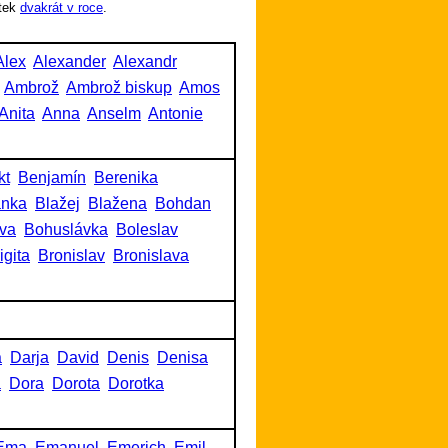
tek
dvakrát v roce
.
Alex
Alexander
Alexandr
Ambrož
Ambrož biskup
Amos
Anita
Anna
Anselm
Antonie
kt
Benjamín
Berenika
anka
Blažej
Blažena
Bohdan
va
Bohuslávka
Boleslav
igita
Bronislav
Bronislava
a
Darja
David
Denis
Denisa
a
Dora
Dorota
Dorotka
Ema
Emanuel
Emerich
Emil