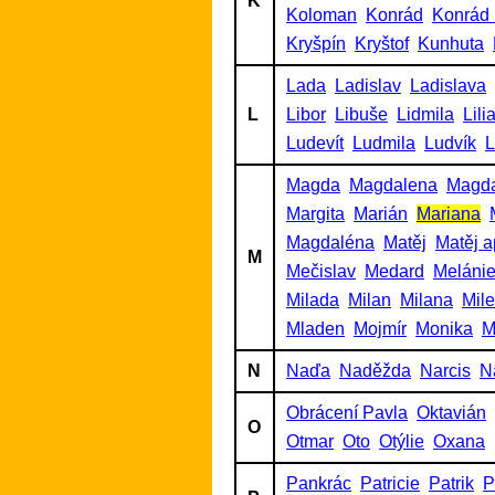
K
Koloman
Konrád
Konrád 
Kryšpín
Kryštof
Kunhuta
Lada
Ladislav
Ladislava
L
Libor
Libuše
Lidmila
Lili
Ludevít
Ludmila
Ludvík
L
Magda
Magdalena
Magd
Margita
Marián
Mariana
Magdaléna
Matěj
Matěj a
M
Mečislav
Medard
Meláni
Milada
Milan
Milana
Mil
Mladen
Mojmír
Monika
M
N
Naďa
Naděžda
Narcis
N
Obrácení Pavla
Oktavián
O
Otmar
Oto
Otýlie
Oxana
Pankrác
Patricie
Patrik
P