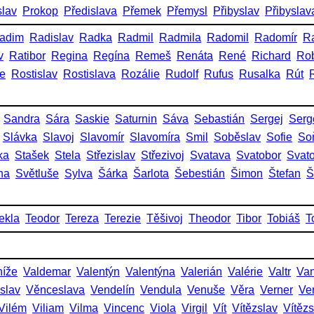
slav
Prokop
Předislava
Přemek
Přemysl
Přibyslav
Přibyslav
adim
Radislav
Radka
Radmil
Radmila
Radomil
Radomír
R
v
Ratibor
Regina
Regína
Remeš
Renáta
René
Richard
Rob
ie
Rostislav
Rostislava
Rozálie
Rudolf
Rufus
Rusalka
Rút
Sandra
Sára
Saskie
Saturnin
Sáva
Sebastián
Sergej
Serg
Slávka
Slavoj
Slavomír
Slavomíra
Smil
Soběslav
Sofie
So
ka
Stašek
Stela
Střezislav
Střezivoj
Svatava
Svatobor
Svat
na
Světluše
Sylva
Šárka
Šarlota
Šebestián
Šimon
Štefan
Š
ekla
Teodor
Tereza
Terezie
Těšivoj
Theodor
Tibor
Tobiáš
T
níže
Valdemar
Valentýn
Valentýna
Valerián
Valérie
Valtr
Va
slav
Věnceslava
Vendelín
Vendula
Venuše
Věra
Verner
Ve
Vilém
Viliam
Vilma
Vincenc
Viola
Virgil
Vít
Vítězslav
Vítěz