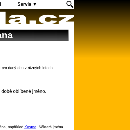
i
Servis ▼
ana
i pro daný den v různých letech.
í době oblíbené jméno.
éna, například
Kosma
. Některá jména