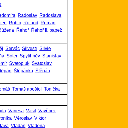
a
adomíra
Radoslav
Radoslava
ert
Robin
Roland
Roman
Růžena
Řehoř
Řehoř II. papež
ěj
Servác
Silvestr
Silvie
ňa
Soter
Spytihněv
Stanislav
omír
Svatopluk
Svatoslav
těpán
Štěpánka
Štěpán
omáš
Tomáš apoštol
Tonička
nda
Vanesa
Vasil
Vavřinec
ronika
Věroslav
Viktor
slava
Vladan
Vladěna