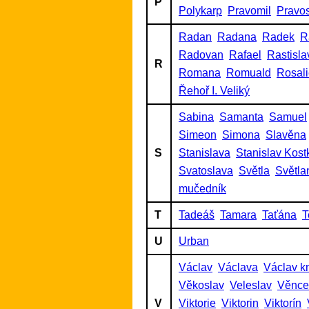
P
Polykarp
Pravomil
Pravo
Radan
Radana
Radek
R
Radovan
Rafael
Rastisla
R
Romana
Romuald
Rosal
Řehoř I. Veliký
Sabina
Samanta
Samuel
Simeon
Simona
Slavěna
S
Stanislava
Stanislav Kost
Svatoslava
Světla
Světla
mučedník
T
Tadeáš
Tamara
Taťána
T
U
Urban
Václav
Václava
Václav k
Věkoslav
Veleslav
Věnce
V
Viktorie
Viktorin
Viktorín