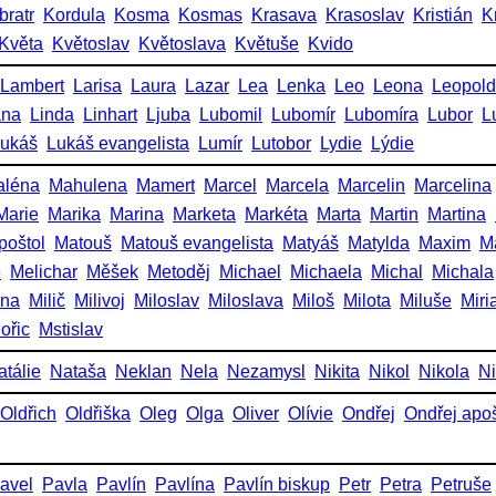
bratr
Kordula
Kosma
Kosmas
Krasava
Krasoslav
Kristián
K
Květa
Květoslav
Květoslava
Květuše
Kvido
Lambert
Larisa
Laura
Lazar
Lea
Lenka
Leo
Leona
Leopold
ana
Linda
Linhart
Ljuba
Lubomil
Lubomír
Lubomíra
Lubor
L
ukáš
Lukáš evangelista
Lumír
Lutobor
Lydie
Lýdie
aléna
Mahulena
Mamert
Marcel
Marcela
Marcelin
Marcelina
Marie
Marika
Marina
Marketa
Markéta
Marta
Martin
Martina
poštol
Matouš
Matouš evangelista
Matyáš
Matylda
Maxim
M
e
Melichar
Měšek
Metoděj
Michael
Michaela
Michal
Michala
ena
Milič
Milivoj
Miloslav
Miloslava
Miloš
Milota
Miluše
Miri
ořic
Mstislav
atálie
Nataša
Neklan
Nela
Nezamysl
Nikita
Nikol
Nikola
Ni
Oldřich
Oldřiška
Oleg
Olga
Oliver
Olívie
Ondřej
Ondřej apoš
avel
Pavla
Pavlín
Pavlína
Pavlín biskup
Petr
Petra
Petruše