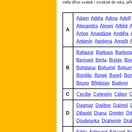
měla dříve svátek i vícekrát do roka, př
Adam
Adéla
Adina
Adolf
Alexandra
Alexej
Alfréd
A
A
Ámos
Anastázie
Anděla
Antonín
Apolena
Arnošt
A
Baltazar
Barbara
Barbora
Bernard
Berta
Bislav
Biv
B
Bohdana
Bohumil
Bohum
Bonifác
Borek
Boreš
Bor
Bruno
Břetislav
Budivoj
C
Cecílie
Celestýn
Ctibor
C
Dagmar
Dalibor
Dalimil
D
Děpold
Diana
Dimitrij
Di
Doubravka
Drahomír
Dra
Edita
Edmund
Eduard
Ed