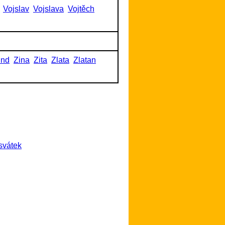
Vojslav
Vojslava
Vojtěch
und
Zina
Zita
Zlata
Zlatan
svátek