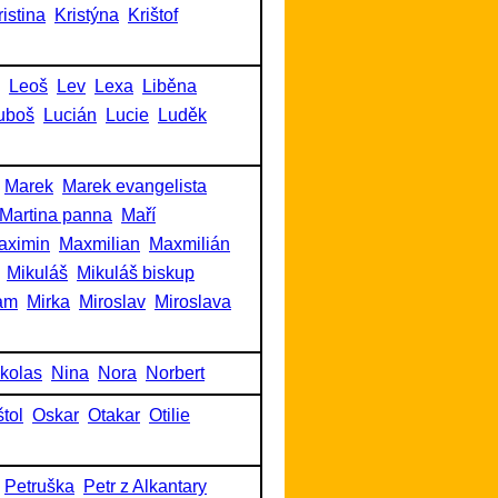
ristina
Kristýna
Krištof
Leoš
Lev
Lexa
Liběna
uboš
Lucián
Lucie
Luděk
Marek
Marek evangelista
Martina panna
Maří
aximin
Maxmilian
Maxmilián
Mikuláš
Mikuláš biskup
am
Mirka
Miroslav
Miroslava
kolas
Nina
Nora
Norbert
tol
Oskar
Otakar
Otilie
Petruška
Petr z Alkantary