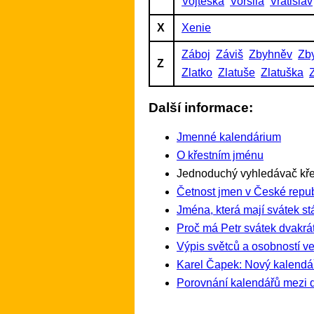
Vojtěška
Voršila
Vratislav
X
Xenie
Záboj
Záviš
Zbyhněv
Zb
Z
Zlatko
Zlatuše
Zlatuška
Další informace:
Jmenné kalendárium
O křestním jménu
Jednoduchý vyhledávač kře
Četnost jmen v České repub
Jména, která mají svátek st
Proč má Petr svátek dvakrát
Výpis světců a osobností ve
Karel Čapek: Nový kalendá
Porovnání kalendářů mezi 