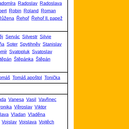
adomíra
Radoslav
Radoslava
ert
Robin
Roland
Roman
Růžena
Řehoř
Řehoř II. papež
ěj
Servác
Silvestr
Silvie
ňa
Soter
Spytihněv
Stanislav
omír
Svatopluk
Svatoslav
těpán
Štěpánka
Štěpán
omáš
Tomáš apoštol
Tonička
nda
Vanesa
Vasil
Vavřinec
ronika
Věroslav
Viktor
slava
Vladan
Vladěna
Vojslav
Vojslava
Vojtěch