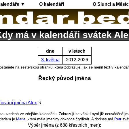
kalendáře ▼
O kalendáři
O Slunci a Měsíc
dy má v kalendáři svátek Ale
dne
v letech
3. května
2012-2026
ostanete na sesterskou stránku, která zobrazuje, jak se měnil text v kalendář
Řecký původ jména
ňování jména Alex
.
a uvedená ve zdejším kalendáriu. Zobrazují se však i nyní již neuváděná jm
íkladem je
Marie
, která měla jmeniny dokonce čtyřikrát. A dodnes má
Petr
svá
Výběr jména (z 688 křestních jmen):