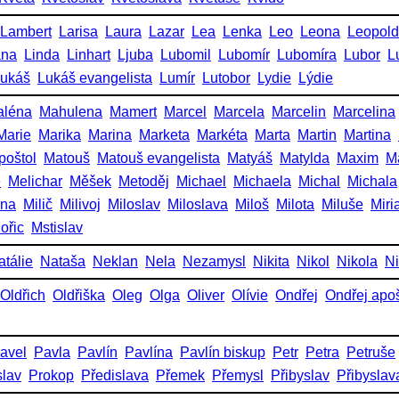
Lambert
Larisa
Laura
Lazar
Lea
Lenka
Leo
Leona
Leopold
ana
Linda
Linhart
Ljuba
Lubomil
Lubomír
Lubomíra
Lubor
L
ukáš
Lukáš evangelista
Lumír
Lutobor
Lydie
Lýdie
aléna
Mahulena
Mamert
Marcel
Marcela
Marcelin
Marcelina
Marie
Marika
Marina
Marketa
Markéta
Marta
Martin
Martina
poštol
Matouš
Matouš evangelista
Matyáš
Matylda
Maxim
M
e
Melichar
Měšek
Metoděj
Michael
Michaela
Michal
Michala
ena
Milič
Milivoj
Miloslav
Miloslava
Miloš
Milota
Miluše
Miri
ořic
Mstislav
atálie
Nataša
Neklan
Nela
Nezamysl
Nikita
Nikol
Nikola
Ni
Oldřich
Oldřiška
Oleg
Olga
Oliver
Olívie
Ondřej
Ondřej apoš
avel
Pavla
Pavlín
Pavlína
Pavlín biskup
Petr
Petra
Petruše
slav
Prokop
Předislava
Přemek
Přemysl
Přibyslav
Přibyslav