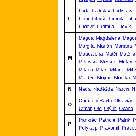
Lada
Ladislav
Ladislava
L
Libor
Libuše
Lidmila
Lili
Ludevít
Ludmila
Ludvík
L
Magda
Magdalena
Magd
Margita
Marián
Mariana
Magdaléna
Matěj
Matěj a
M
Mečislav
Medard
Meláni
Milada
Milan
Milana
Mil
Mladen
Mojmír
Monika
M
N
Naďa
Naděžda
Narcis
N
Obrácení Pavla
Oktavián
O
Otmar
Oto
Otýlie
Oxana
Pankrác
Patricie
Patrik
P
P
Polykarp
Pravomil
Pravo