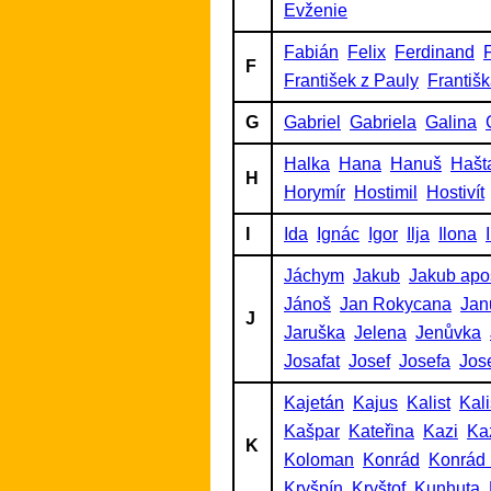
Evženie
Fabián
Felix
Ferdinand
F
F
František z Pauly
Františ
G
Gabriel
Gabriela
Galina
Halka
Hana
Hanuš
Hašt
H
Horymír
Hostimil
Hostivít
I
Ida
Ignác
Igor
Ilja
Ilona
Jáchym
Jakub
Jakub apo
Jánoš
Jan Rokycana
Jan
J
Jaruška
Jelena
Jenůvka
Josafat
Josef
Josefa
Jos
Kajetán
Kajus
Kalist
Kalis
Kašpar
Kateřina
Kazi
Ka
K
Koloman
Konrád
Konrád 
Kryšpín
Kryštof
Kunhuta