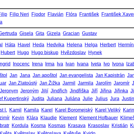
ilip
Filip Neri
Fjodor
Flavián
Flóra
František
František Xave
ka
Gertruda
Gisela
Gita
Gizela
Gracian
Gustav
al
Háta
Havel
Heda
Hedvika
Helena
Helga
Herbert
Hermín
Hubert
Hugo
Hugo biskup
Hvězdoslav
Hynek
Ingrid
Inocenc
Irena
Irma
Iva
Ivan
Ivana
Iveta
Ivo
Ivona
Iza
štol
Jan
Jana
Jan apoštol
Jan evangelista
Jan Kapistrán
Jan
uar
Jan Zlatoústý
Jan Žižka
Jarmil
Jarmila
Jarolím
Jaromír
Jeronym
Jeroným
Jiljí
Jindřich
Jindřiška
Jiří
Jiřina
Jiřinka
J
ef Kupertinský
Judita
Juliana
Juliána
Julie
Julius
Jura
Justi
t I.
Kamil
Kamila
Karel
Karel Boromejský
Karel Veliký
Kari
zimír
Kevin
Klára
Klaudie
Klement
Klement Hofbauer
Klime
bratr
Kordula
Kosma
Kosmas
Krasava
Krasoslav
Kristián
K
Květa
Květoslav
Květoslava
Květuše
Kvido