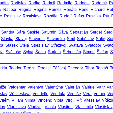
adim
Radislav
Radka
Radmil
Radmila
Radomil
Radomír
R
v
Ratibor
Regina
Regína
Remeš
Renáta
René
Richard
Rob
ie
Rostislav
Rostislava
Rozálie
Rudolf
Rufus
Rusalka
Rút
Sandra
Sára
Saskie
Saturnin
Sáva
Sebastián
Sergej
Serg
Slávka
Slavoj
Slavomír
Slavomíra
Smil
Soběslav
Sofie
So
ka
Stašek
Stela
Střezislav
Střezivoj
Svatava
Svatobor
Svat
na
Světluše
Sylva
Šárka
Šarlota
Šebestián
Šimon
Štefan
Š
ekla
Teodor
Tereza
Terezie
Těšivoj
Theodor
Tibor
Tobiáš
T
níže
Valdemar
Valentýn
Valentýna
Valerián
Valérie
Valtr
Va
slav
Věnceslava
Vendelín
Vendula
Venuše
Věra
Verner
Ve
Vilém
Viliam
Vilma
Vincenc
Viola
Virgil
Vít
Vítězslav
Vítěz
lav
Vladislava
Vladivoj
Vlasta
Vlastimil
Vlastimila
Vlastislav