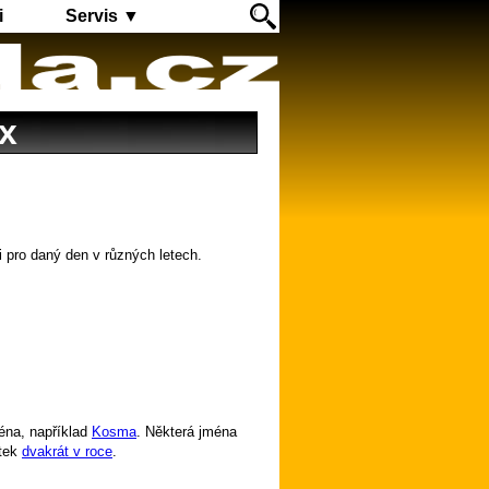
i
Servis ▼
x
i pro daný den v různých letech.
éna, například
Kosma
. Některá jména
tek
dvakrát v roce
.