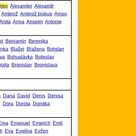
Alex
Alexander
Alexandr
Ambrož
Ambrož biskup
Amos
Anita
Anna
Anselm
Antonie
kt
Benjamín
Berenika
anka
Blažej
Blažena
Bohdan
va
Bohuslávka
Boleslav
igita
Bronislav
Bronislava
a
Darja
David
Denis
Denisa
a
Dora
Dorota
Dorotka
Ema
Emanuel
Emerich
Emil
h
Eva
Evelína
Evžen