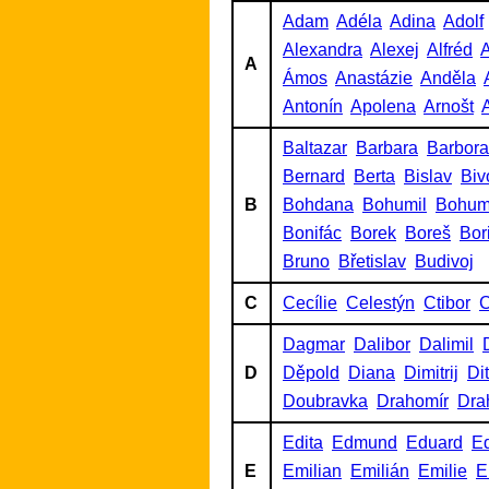
Adam
Adéla
Adina
Adolf
Alexandra
Alexej
Alfréd
A
A
Ámos
Anastázie
Anděla
Antonín
Apolena
Arnošt
A
Baltazar
Barbara
Barbora
Bernard
Berta
Bislav
Biv
B
Bohdana
Bohumil
Bohum
Bonifác
Borek
Boreš
Bor
Bruno
Břetislav
Budivoj
C
Cecílie
Celestýn
Ctibor
C
Dagmar
Dalibor
Dalimil
D
Děpold
Diana
Dimitrij
Di
Doubravka
Drahomír
Dra
Edita
Edmund
Eduard
Ed
E
Emilian
Emilián
Emilie
E