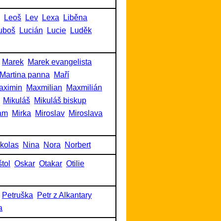
Leoš
Lev
Lexa
Liběna
uboš
Lucián
Lucie
Luděk
Marek
Marek evangelista
Martina panna
Maří
aximin
Maxmilian
Maxmilián
Mikuláš
Mikuláš biskup
am
Mirka
Miroslav
Miroslava
kolas
Nina
Nora
Norbert
tol
Oskar
Otakar
Otilie
Petruška
Petr z Alkantary
a