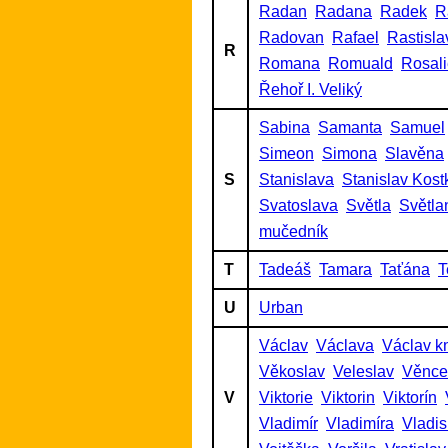
Radan
Radana
Radek
R
Radovan
Rafael
Rastisla
R
Romana
Romuald
Rosal
Řehoř I. Veliký
Sabina
Samanta
Samuel
Simeon
Simona
Slavěna
S
Stanislava
Stanislav Kost
Svatoslava
Světla
Světla
mučedník
T
Tadeáš
Tamara
Taťána
T
U
Urban
Václav
Václava
Václav k
Věkoslav
Veleslav
Věnce
V
Viktorie
Viktorin
Viktorín
Vladimír
Vladimíra
Vladis