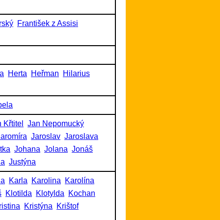
rský
František z Assisi
a
Herta
Heřman
Hilarius
bela
 Křtitel
Jan Nepomucký
Jaromíra
Jaroslav
Jaroslava
itka
Johana
Jolana
Jonáš
na
Justýna
na
Karla
Karolina
Karolína
š
Klotilda
Klotylda
Kochan
ristina
Kristýna
Krištof