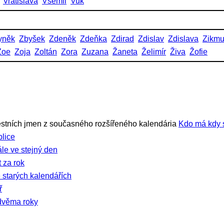
Vratislava
Všemil
Vuk
yněk
Zbyšek
Zdeněk
Zdeňka
Zdirad
Zdislav
Zdislava
Zikm
Zoe
Zoja
Zoltán
Zora
Zuzana
Žaneta
Želimír
Živa
Žofie
stních jmen z současného rozšířeného kalendária
Kdo má kdy 
lice
ále ve stejný den
 za rok
 starých kalendářích
ř
dvěma roky