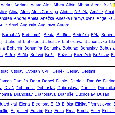
Adrian
Adriana
Agáta
Alan
Albert
Albín
Albína
Alena
Aleš
lice
Alina
Alois
Alois Gonzaga
Aloisie
Alžběta
Amálie
Amát
Andrea
Andrej
Aneta
Anežka
Anežka Přemyslovna
Angelika
rtur
Artuš
Augustin
Augustýn
Aurora
Barnabáš
Bartoloměj
Beáta
Bedřich
Bedřiška
Běla
Benedi
oj
Blahomil
Blahorád
Blahoslav
Blahoslava
Blahoslávka
Bl
ila
Bohumír
Bohumíra
Bohunka
Bohurád
Bohuslav
Bohusla
is
Bořek
Bořita
Bořivoj
Božej
Božena
Božetěch
Božislav
Br
tirad
Ctislav
Cyprian
Cyril
Čeněk
Česlav
Čestmír
Damas
Damián
Dana
Daneš
Daniel
Daniela
Danuše
Darin
ta
Diviš
Dobromila
Dobroslav
Dobroslava
Dominik
Dominik
homíra
Drahoslav
Drahoslava
Drahuše
Duchoslav
Dušan
uard král
Elena
Eleonora
Eliáš
Eliška
Eliška Přemyslovna
mílie
Engelbert
Erazim
Erik
Erika
Erna
Ernest
Ester
Eustac