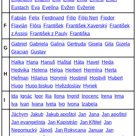
Eustach
Eva
Evelína
Evžen
Evženie
Fabián
Felix
Ferdinand
Filip
Filip Neri
Fjodor
F
Flavián
Flóra
František
František Xaverský
František
z Assisi
František z Pauly
Františka
Gabriel
Gabriela
Galina
Gertruda
Gisela
Gita
Gizela
G
Gracian
Gustav
Halka
Hana
Hanuš
Haštal
Háta
Havel
Heda
Hedvika
Helena
Helga
Herbert
Hermína
Herta
H
Heřman
Hilarius
Horymír
Hostimil
Hostivít
Hubert
Hugo
Hugo biskup
Hvězdoslav
Hynek
Ida
Ignác
Igor
Ilja
Ilona
Ingrid
Inocenc
Irena
Irma
I
Iva
Ivan
Ivana
Iveta
Ivo
Ivona
Izabela
Jáchym
Jakub
Jakub apoštol
Jan
Jana
Jan apoštol
Jan evangelista
Jan Kapistrán
Jan Křtitel
Jan
Nepomucký
Jánoš
Jan Rokycana
Januar
Jan