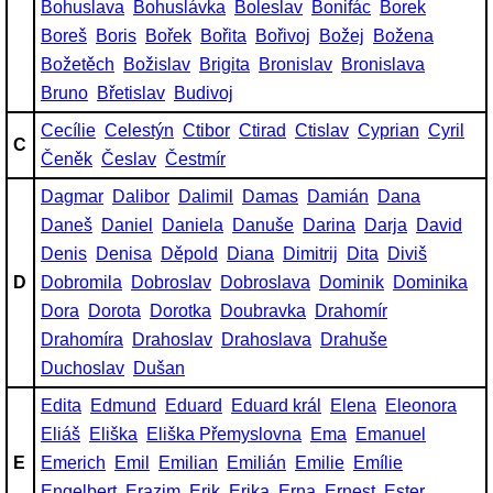
Bohuslava
Bohuslávka
Boleslav
Bonifác
Borek
Boreš
Boris
Bořek
Bořita
Bořivoj
Božej
Božena
Božetěch
Božislav
Brigita
Bronislav
Bronislava
Bruno
Břetislav
Budivoj
Cecílie
Celestýn
Ctibor
Ctirad
Ctislav
Cyprian
Cyril
C
Čeněk
Česlav
Čestmír
Dagmar
Dalibor
Dalimil
Damas
Damián
Dana
Daneš
Daniel
Daniela
Danuše
Darina
Darja
David
Denis
Denisa
Děpold
Diana
Dimitrij
Dita
Diviš
D
Dobromila
Dobroslav
Dobroslava
Dominik
Dominika
Dora
Dorota
Dorotka
Doubravka
Drahomír
Drahomíra
Drahoslav
Drahoslava
Drahuše
Duchoslav
Dušan
Edita
Edmund
Eduard
Eduard král
Elena
Eleonora
Eliáš
Eliška
Eliška Přemyslovna
Ema
Emanuel
E
Emerich
Emil
Emilian
Emilián
Emilie
Emílie
Engelbert
Erazim
Erik
Erika
Erna
Ernest
Ester