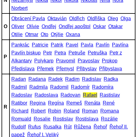
N
Nezamysl
Nikita
Nikol
Nikola
Nikolas
Nina
Nora
Norbert
Obrácení Pavla
Oktavián
Oldřich
Oldřiška
Oleg
Olga
O
Oliver
Olívie
Ondřej
Ondřej apoštol
Oskar
Otakar
Otilie
Otmar
Oto
Otýlie
Oxana
Pankrác
Patricie
Patrik
Pavel
Pavla
Pavlín
Pavlína
Pavlín biskup
Petr
Petra
Petruše
Petruška
Petr z
P
Alkantary
Polykarp
Pravomil
Pravoslav
Prokop
Předislava
Přemek
Přemysl
Přibyslav
Přibyslava
Radan
Radana
Radek
Radim
Radislav
Radka
Radmil
Radmila
Radomil
Radomír
Radomíra
Radoslav
Radoslava
Radovan
Rafael
Rastislav
Ratibor
Regina
Regína
Remeš
Renáta
René
R
Richard
Robert
Robin
Roland
Roman
Romana
Romuald
Rosalie
Rostislav
Rostislava
Rozálie
Rudolf
Rufus
Rusalka
Rút
Růžena
Řehoř
Řehoř II.
papež
Řehoř I. Veliký