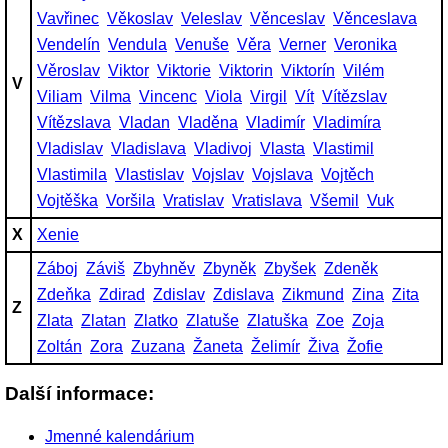
Vavřinec
Věkoslav
Veleslav
Věnceslav
Věnceslava
Vendelín
Vendula
Venuše
Věra
Verner
Veronika
Věroslav
Viktor
Viktorie
Viktorin
Viktorín
Vilém
V
Viliam
Vilma
Vincenc
Viola
Virgil
Vít
Vítězslav
Vítězslava
Vladan
Vladěna
Vladimír
Vladimíra
Vladislav
Vladislava
Vladivoj
Vlasta
Vlastimil
Vlastimila
Vlastislav
Vojslav
Vojslava
Vojtěch
Vojtěška
Voršila
Vratislav
Vratislava
Všemil
Vuk
X
Xenie
Záboj
Záviš
Zbyhněv
Zbyněk
Zbyšek
Zdeněk
Zdeňka
Zdirad
Zdislav
Zdislava
Zikmund
Zina
Zita
Z
Zlata
Zlatan
Zlatko
Zlatuše
Zlatuška
Zoe
Zoja
Zoltán
Zora
Zuzana
Žaneta
Želimír
Živa
Žofie
Další informace:
Jmenné kalendárium