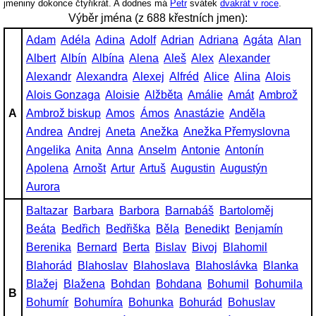
jmeniny dokonce čtyřikrát. A dodnes má
Petr
svátek
dvakrát v roce
.
Výběr jména (z 688 křestních jmen):
Adam
Adéla
Adina
Adolf
Adrian
Adriana
Agáta
Alan
Albert
Albín
Albína
Alena
Aleš
Alex
Alexander
Alexandr
Alexandra
Alexej
Alfréd
Alice
Alina
Alois
Alois Gonzaga
Aloisie
Alžběta
Amálie
Amát
Ambrož
A
Ambrož biskup
Amos
Ámos
Anastázie
Anděla
Andrea
Andrej
Aneta
Anežka
Anežka Přemyslovna
Angelika
Anita
Anna
Anselm
Antonie
Antonín
Apolena
Arnošt
Artur
Artuš
Augustin
Augustýn
Aurora
Baltazar
Barbara
Barbora
Barnabáš
Bartoloměj
Beáta
Bedřich
Bedřiška
Běla
Benedikt
Benjamín
Berenika
Bernard
Berta
Bislav
Bivoj
Blahomil
Blahorád
Blahoslav
Blahoslava
Blahoslávka
Blanka
Blažej
Blažena
Bohdan
Bohdana
Bohumil
Bohumila
B
Bohumír
Bohumíra
Bohunka
Bohurád
Bohuslav