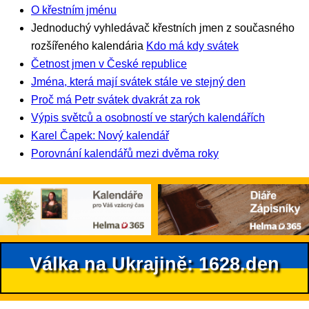
O křestním jménu
Jednoduchý vyhledávač křestních jmen z současného
rozšířeného kalendária
Kdo má kdy svátek
Četnost jmen v České republice
Jména, která mají svátek stále ve stejný den
Proč má Petr svátek dvakrát za rok
Výpis světců a osobností ve starých kalendářích
Karel Čapek: Nový kalendář
Porovnání kalendářů mezi dvěma roky
Válka na Ukrajině: 1628.den