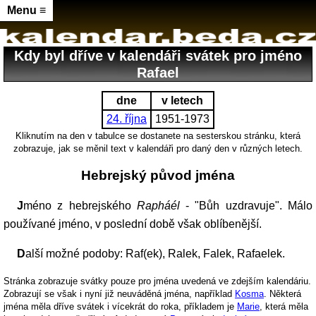
Menu ≡
Kdy byl dříve v kalendáři svátek pro jméno
Rafael
dne
v letech
24. října
1951-1973
Kliknutím na den v tabulce se dostanete na sesterskou stránku, která
zobrazuje, jak se měnil text v kalendáři pro daný den v různých letech.
Hebrejský původ jména
Jméno z hebrejského
Rapháél
- "Bůh uzdravuje". Málo
používané jméno, v poslední době však oblíbenější.
Další možné podoby: Raf(ek), Ralek, Falek, Rafaelek.
Stránka zobrazuje svátky pouze pro jména uvedená ve zdejším kalendáriu.
Zobrazují se však i nyní již neuváděná jména, například
Kosma
. Některá
jména měla dříve svátek i vícekrát do roka, příkladem je
Marie
, která měla