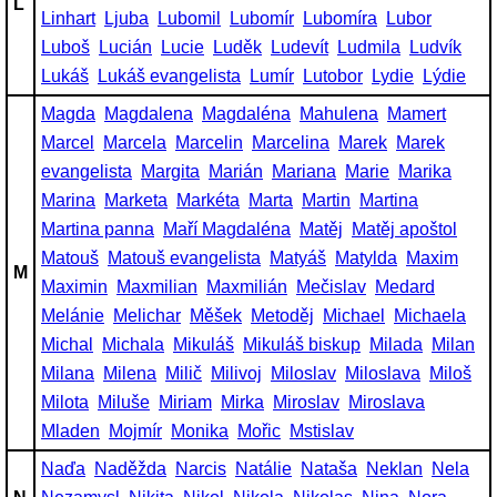
L
Linhart
Ljuba
Lubomil
Lubomír
Lubomíra
Lubor
Luboš
Lucián
Lucie
Luděk
Ludevít
Ludmila
Ludvík
Lukáš
Lukáš evangelista
Lumír
Lutobor
Lydie
Lýdie
Magda
Magdalena
Magdaléna
Mahulena
Mamert
Marcel
Marcela
Marcelin
Marcelina
Marek
Marek
evangelista
Margita
Marián
Mariana
Marie
Marika
Marina
Marketa
Markéta
Marta
Martin
Martina
Martina panna
Maří Magdaléna
Matěj
Matěj apoštol
Matouš
Matouš evangelista
Matyáš
Matylda
Maxim
M
Maximin
Maxmilian
Maxmilián
Mečislav
Medard
Melánie
Melichar
Měšek
Metoděj
Michael
Michaela
Michal
Michala
Mikuláš
Mikuláš biskup
Milada
Milan
Milana
Milena
Milič
Milivoj
Miloslav
Miloslava
Miloš
Milota
Miluše
Miriam
Mirka
Miroslav
Miroslava
Mladen
Mojmír
Monika
Mořic
Mstislav
Naďa
Naděžda
Narcis
Natálie
Nataša
Neklan
Nela