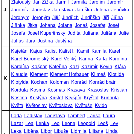
Zlatoústý
Jan Žižka
Jarmil
Jarmila
Jarolím
Jaromír
J
Jaromíra
Jaroslav
Jaroslava
Jaruška
Jelena
Jenůvka
Jeronym
Jeroným
Jiljí
Jindřich
Jindřiška
Jiří
Jiřina
Jiřinka
Jitka
Johana
Jolana
Jonáš
Josafat
Josef
Josefa
Josef Kupertinský
Judita
Juliana
Juliána
Julie
Julius
Jura
Justina
Justýna
Kajetán
Kajus
Kalist
Kalist I.
Kamil
Kamila
Karel
Karel Boromejský
Karel Veliký
Karina
Karla
Karolina
Karolína
Kašpar
Kateřina
Kazi
Kazimír
Kevin
Klára
Klaudie
Klement
Klement Hofbauer
Klimeš
Klotilda
K
Klotylda
Kochan
Koloman
Konrád
Konrád bratr
Kordula
Kosma
Kosmas
Krasava
Krasoslav
Kristián
Kristina
Kristýna
Krištof
Kryšpín
Kryštof
Kunhuta
Květa
Květoslav
Květoslava
Květuše
Kvido
Lada
Ladislav
Ladislava
Lambert
Larisa
Laura
Lazar
Lea
Lenka
Leo
Leona
Leopold
Leoš
Lev
Lexa
Liběna
Libor
Libuše
Lidmila
Liliana
Linda