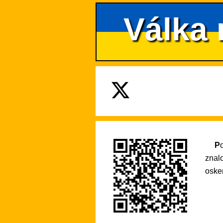
Válka 
Pokud se na tento web rádi vracíte pro praktické informace nebo si díky němu rozšiřujete své
znal
osken