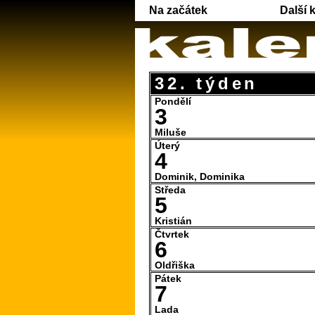
Na začátek
Další 
32. týden
Pondělí
3
Miluše
Úterý
4
Dominik, Dominika
Středa
5
Kristián
Čtvrtek
6
Oldřiška
Pátek
7
Lada