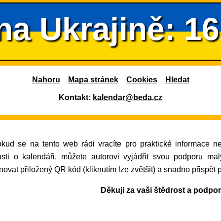
na Ukrajině: 1
Nahoru
Mapa stránek
Cookies
Hledat
Kontakt:
kalendar@beda.cz
osti o kalendáři, můžete autorovi vyjádřit svou podporu ma
ovat přiložený QR kód (kliknutím lze zvětšit) a snadno přispět 
Děkuji za vaši štědrost a podpo