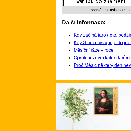
vysvětlení astronomick
Další informace:
Kdy začíná jaro (léto, podzi
Kdy Slunce vstupuje do jed
Měsíční fáze v roce
Oproti běžným kalendářům, 
Proč Měsíc některý den ne