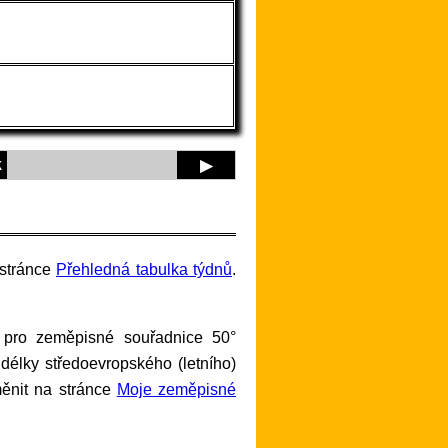
k
▶
 stránce
Přehledná tabulka týdnů
.
 délky středoevropského (letního)
měnit na stránce
Moje zeměpisné