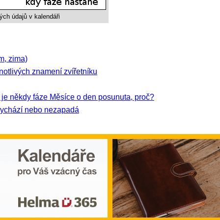
ých údajů v kalendáři
m, zima)
notlivých znamení zvířetníku
je někdy fáze Měsíce o den posunuta, proč?
vychází nebo nezapadá