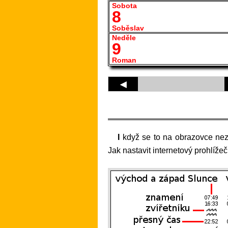
Sobota
8
Soběslav
Neděle
9
Roman
◀
I když se to na obrazovce ne
Jak nastavit internetový prohlíže