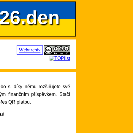
626.den
lým finančním příspěvkem. Stačí
přes QR platbu.
ru!