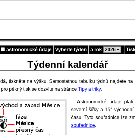
astronomické údaje
Vyberte týden
a rok
Tis
Týdenní kalendář
zdá, tiskněte na výšku. Samostatnou tabulku týdnů najdete na
č pro pěkný tisk se dozvíte na stránce
Tipy a triky
.
Astronomické údaje platí pro zeměpisné souřadnice 50°
severní šířky a 15° východní
času. Tyto souřadnice lze z
souřadnice
.