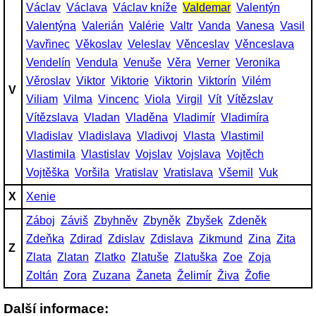
Václav
Václava
Václav kníže
Valdemar
Valentýn
Valentýna
Valerián
Valérie
Valtr
Vanda
Vanesa
Vasil
Vavřinec
Věkoslav
Veleslav
Věnceslav
Věnceslava
Vendelín
Vendula
Venuše
Věra
Verner
Veronika
Věroslav
Viktor
Viktorie
Viktorin
Viktorín
Vilém
V
Viliam
Vilma
Vincenc
Viola
Virgil
Vít
Vítězslav
Vítězslava
Vladan
Vladěna
Vladimír
Vladimíra
Vladislav
Vladislava
Vladivoj
Vlasta
Vlastimil
Vlastimila
Vlastislav
Vojslav
Vojslava
Vojtěch
Vojtěška
Voršila
Vratislav
Vratislava
Všemil
Vuk
X
Xenie
Záboj
Záviš
Zbyhněv
Zbyněk
Zbyšek
Zdeněk
Zdeňka
Zdirad
Zdislav
Zdislava
Zikmund
Zina
Zita
Z
Zlata
Zlatan
Zlatko
Zlatuše
Zlatuška
Zoe
Zoja
Zoltán
Zora
Zuzana
Žaneta
Želimír
Živa
Žofie
Další informace: