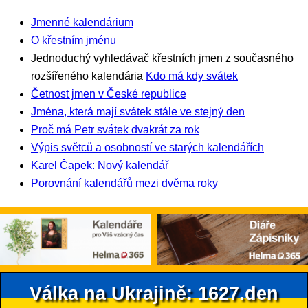
Jmenné kalendárium
O křestním jménu
Jednoduchý vyhledávač křestních jmen z současného
rozšířeného kalendária
Kdo má kdy svátek
Četnost jmen v České republice
Jména, která mají svátek stále ve stejný den
Proč má Petr svátek dvakrát za rok
Výpis světců a osobností ve starých kalendářích
Karel Čapek: Nový kalendář
Porovnání kalendářů mezi dvěma roky
Válka na Ukrajině: 1627.den