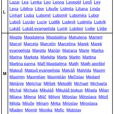
Lazar
Lea
Lenka
Leo
Leona
Leopold
Leoš
Lev
Lexa
Liběna
Libor
Libuše
Lidmila
Liliana
Linda
L
Linhart
Ljuba
Lubomil
Lubomír
Lubomíra
Lubor
Luboš
Lucián
Lucie
Luděk
Ludevít
Ludmila
Ludvík
Lukáš
Lukáš evangelista
Lumír
Lutobor
Lydie
Lýdie
Magda
Magdalena
Magdaléna
Mahulena
Mamert
Marcel
Marcela
Marcelin
Marcelina
Marek
Marek
evangelista
Margita
Marián
Mariana
Marie
Marika
Marina
Marketa
Markéta
Marta
Martin
Martina
Martina panna
Maří Magdaléna
Matěj
Matěj apoštol
Matouš
Matouš evangelista
Matyáš
Matylda
Maxim
M
Maximin
Maxmilian
Maxmilián
Mečislav
Medard
Melánie
Melichar
Měšek
Metoděj
Michael
Michaela
Michal
Michala
Mikuláš
Mikuláš biskup
Milada
Milan
Milana
Milena
Milič
Milivoj
Miloslav
Miloslava
Miloš
Milota
Miluše
Miriam
Mirka
Miroslav
Miroslava
Mladen
Mojmír
Monika
Mořic
Mstislav