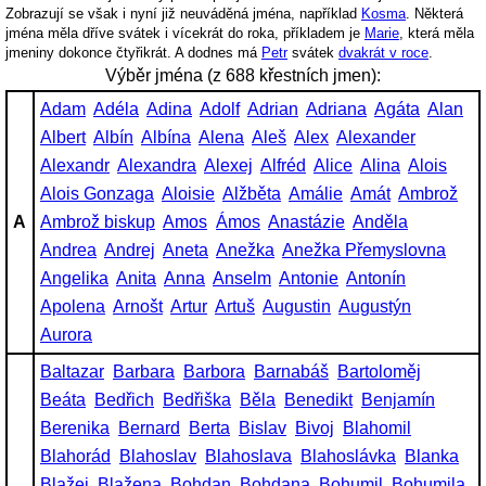
Zobrazují se však i nyní již neuváděná jména, například
Kosma
. Některá
jména měla dříve svátek i vícekrát do roka, příkladem je
Marie
, která měla
jmeniny dokonce čtyřikrát. A dodnes má
Petr
svátek
dvakrát v roce
.
Výběr jména (z 688 křestních jmen):
Adam
Adéla
Adina
Adolf
Adrian
Adriana
Agáta
Alan
Albert
Albín
Albína
Alena
Aleš
Alex
Alexander
Alexandr
Alexandra
Alexej
Alfréd
Alice
Alina
Alois
Alois Gonzaga
Aloisie
Alžběta
Amálie
Amát
Ambrož
A
Ambrož biskup
Amos
Ámos
Anastázie
Anděla
Andrea
Andrej
Aneta
Anežka
Anežka Přemyslovna
Angelika
Anita
Anna
Anselm
Antonie
Antonín
Apolena
Arnošt
Artur
Artuš
Augustin
Augustýn
Aurora
Baltazar
Barbara
Barbora
Barnabáš
Bartoloměj
Beáta
Bedřich
Bedřiška
Běla
Benedikt
Benjamín
Berenika
Bernard
Berta
Bislav
Bivoj
Blahomil
Blahorád
Blahoslav
Blahoslava
Blahoslávka
Blanka
Blažej
Blažena
Bohdan
Bohdana
Bohumil
Bohumila