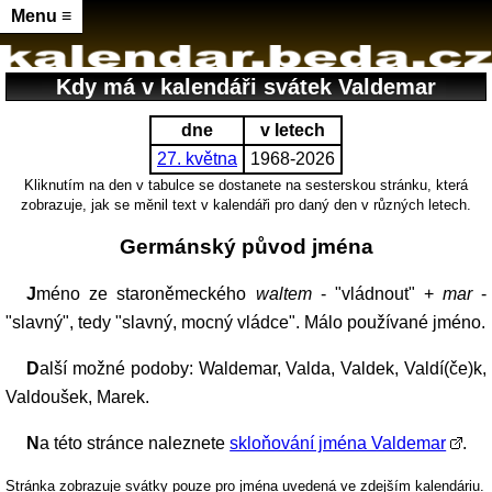
Menu ≡
Kdy má v kalendáři svátek Valdemar
dne
v letech
27. května
1968-2026
Kliknutím na den v tabulce se dostanete na sesterskou stránku, která
zobrazuje, jak se měnil text v kalendáři pro daný den v různých letech.
Germánský původ jména
Jméno ze staroněmeckého
waltem
- "vládnout" +
mar
-
"slavný", tedy "slavný, mocný vládce". Málo používané jméno.
Další možné podoby: Waldemar, Valda, Valdek, Valdí(če)k,
Valdoušek, Marek.
Na této stránce naleznete
skloňování jména Valdemar
.
Stránka zobrazuje svátky pouze pro jména uvedená ve zdejším kalendáriu.