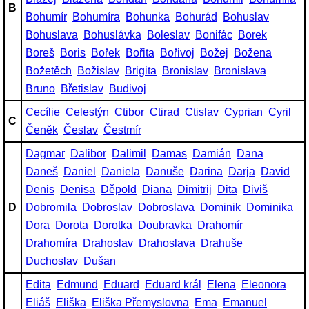
B
Bohumír
Bohumíra
Bohunka
Bohurád
Bohuslav
Bohuslava
Bohuslávka
Boleslav
Bonifác
Borek
Boreš
Boris
Bořek
Bořita
Bořivoj
Božej
Božena
Božetěch
Božislav
Brigita
Bronislav
Bronislava
Bruno
Břetislav
Budivoj
Cecílie
Celestýn
Ctibor
Ctirad
Ctislav
Cyprian
Cyril
C
Čeněk
Česlav
Čestmír
Dagmar
Dalibor
Dalimil
Damas
Damián
Dana
Daneš
Daniel
Daniela
Danuše
Darina
Darja
David
Denis
Denisa
Děpold
Diana
Dimitrij
Dita
Diviš
D
Dobromila
Dobroslav
Dobroslava
Dominik
Dominika
Dora
Dorota
Dorotka
Doubravka
Drahomír
Drahomíra
Drahoslav
Drahoslava
Drahuše
Duchoslav
Dušan
Edita
Edmund
Eduard
Eduard král
Elena
Eleonora
Eliáš
Eliška
Eliška Přemyslovna
Ema
Emanuel