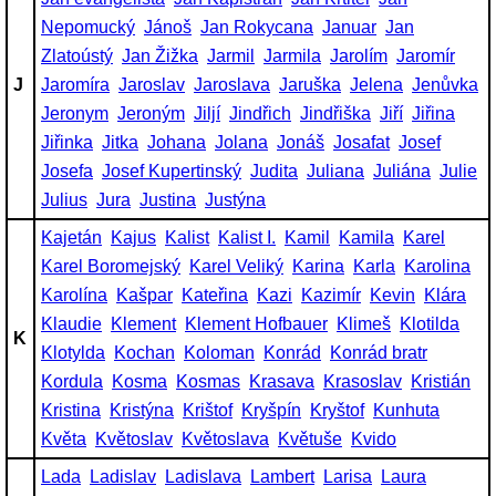
Nepomucký
Jánoš
Jan Rokycana
Januar
Jan
Zlatoústý
Jan Žižka
Jarmil
Jarmila
Jarolím
Jaromír
J
Jaromíra
Jaroslav
Jaroslava
Jaruška
Jelena
Jenůvka
Jeronym
Jeroným
Jiljí
Jindřich
Jindřiška
Jiří
Jiřina
Jiřinka
Jitka
Johana
Jolana
Jonáš
Josafat
Josef
Josefa
Josef Kupertinský
Judita
Juliana
Juliána
Julie
Julius
Jura
Justina
Justýna
Kajetán
Kajus
Kalist
Kalist I.
Kamil
Kamila
Karel
Karel Boromejský
Karel Veliký
Karina
Karla
Karolina
Karolína
Kašpar
Kateřina
Kazi
Kazimír
Kevin
Klára
Klaudie
Klement
Klement Hofbauer
Klimeš
Klotilda
K
Klotylda
Kochan
Koloman
Konrád
Konrád bratr
Kordula
Kosma
Kosmas
Krasava
Krasoslav
Kristián
Kristina
Kristýna
Krištof
Kryšpín
Kryštof
Kunhuta
Květa
Květoslav
Květoslava
Květuše
Kvido
Lada
Ladislav
Ladislava
Lambert
Larisa
Laura