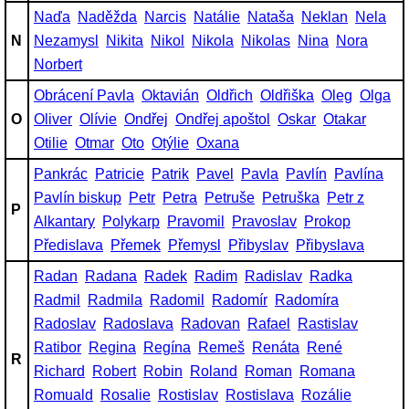
Naďa
Naděžda
Narcis
Natálie
Nataša
Neklan
Nela
N
Nezamysl
Nikita
Nikol
Nikola
Nikolas
Nina
Nora
Norbert
Obrácení Pavla
Oktavián
Oldřich
Oldřiška
Oleg
Olga
O
Oliver
Olívie
Ondřej
Ondřej apoštol
Oskar
Otakar
Otilie
Otmar
Oto
Otýlie
Oxana
Pankrác
Patricie
Patrik
Pavel
Pavla
Pavlín
Pavlína
Pavlín biskup
Petr
Petra
Petruše
Petruška
Petr z
P
Alkantary
Polykarp
Pravomil
Pravoslav
Prokop
Předislava
Přemek
Přemysl
Přibyslav
Přibyslava
Radan
Radana
Radek
Radim
Radislav
Radka
Radmil
Radmila
Radomil
Radomír
Radomíra
Radoslav
Radoslava
Radovan
Rafael
Rastislav
Ratibor
Regina
Regína
Remeš
Renáta
René
R
Richard
Robert
Robin
Roland
Roman
Romana
Romuald
Rosalie
Rostislav
Rostislava
Rozálie