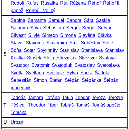
Rudolf
Rufus
Rusalka
Rút
Růžena
Řehoř
Řehoř II.
papež
Řehoř I. Veliký
Sabina
Samanta
Samuel
Sandra
Sára
Saskie
Saturnin
Sáva
Sebastián
Sergej
Sergěj
Servác
Silvestr
Silvie
Simeon
Simona
Slavěna
Slávka
Slavoj
Slavomír
Slavomíra
Smil
Soběslav
Sofie
Soňa
Soter
Spytihněv
Stanislav
Stanislava
Stanislav
S
Kostka
Stašek
Stela
Střezislav
Střezivoj
Svatava
Svatobor
Svatomír
Svatopluk
Svatoslav
Svatoslava
Světla
Světlana
Světluše
Sylva
Šárka
Šarlota
Šebestián
Šimon
Štefan
Štěpán
Štěpánka
Štěpán
mučedník
Tadeáš
Tamara
Taťána
Tekla
Teodor
Tereza
Terezie
T
Těšivoj
Theodor
Tibor
Tobiáš
Tomáš
Tomáš apoštol
Tonička
U
Urban