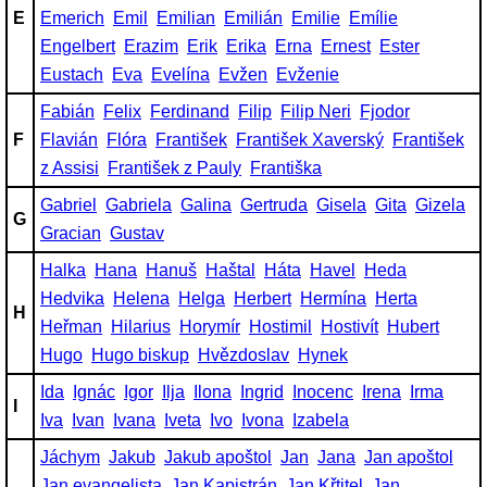
E
Emerich
Emil
Emilian
Emilián
Emilie
Emílie
Engelbert
Erazim
Erik
Erika
Erna
Ernest
Ester
Eustach
Eva
Evelína
Evžen
Evženie
Fabián
Felix
Ferdinand
Filip
Filip Neri
Fjodor
F
Flavián
Flóra
František
František Xaverský
František
z Assisi
František z Pauly
Františka
Gabriel
Gabriela
Galina
Gertruda
Gisela
Gita
Gizela
G
Gracian
Gustav
Halka
Hana
Hanuš
Haštal
Háta
Havel
Heda
Hedvika
Helena
Helga
Herbert
Hermína
Herta
H
Heřman
Hilarius
Horymír
Hostimil
Hostivít
Hubert
Hugo
Hugo biskup
Hvězdoslav
Hynek
Ida
Ignác
Igor
Ilja
Ilona
Ingrid
Inocenc
Irena
Irma
I
Iva
Ivan
Ivana
Iveta
Ivo
Ivona
Izabela
Jáchym
Jakub
Jakub apoštol
Jan
Jana
Jan apoštol
Jan evangelista
Jan Kapistrán
Jan Křtitel
Jan