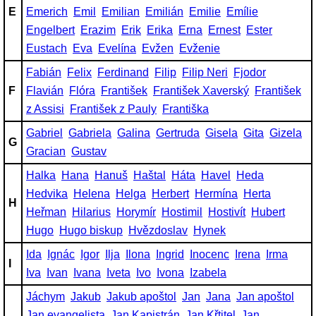
E
Emerich
Emil
Emilian
Emilián
Emilie
Emílie
Engelbert
Erazim
Erik
Erika
Erna
Ernest
Ester
Eustach
Eva
Evelína
Evžen
Evženie
Fabián
Felix
Ferdinand
Filip
Filip Neri
Fjodor
F
Flavián
Flóra
František
František Xaverský
František
z Assisi
František z Pauly
Františka
Gabriel
Gabriela
Galina
Gertruda
Gisela
Gita
Gizela
G
Gracian
Gustav
Halka
Hana
Hanuš
Haštal
Háta
Havel
Heda
Hedvika
Helena
Helga
Herbert
Hermína
Herta
H
Heřman
Hilarius
Horymír
Hostimil
Hostivít
Hubert
Hugo
Hugo biskup
Hvězdoslav
Hynek
Ida
Ignác
Igor
Ilja
Ilona
Ingrid
Inocenc
Irena
Irma
I
Iva
Ivan
Ivana
Iveta
Ivo
Ivona
Izabela
Jáchym
Jakub
Jakub apoštol
Jan
Jana
Jan apoštol
Jan evangelista
Jan Kapistrán
Jan Křtitel
Jan