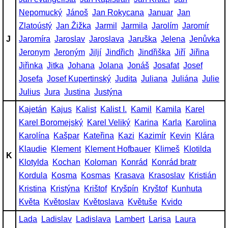
Nepomucký
Jánoš
Jan Rokycana
Januar
Jan
Zlatoústý
Jan Žižka
Jarmil
Jarmila
Jarolím
Jaromír
J
Jaromíra
Jaroslav
Jaroslava
Jaruška
Jelena
Jenůvka
Jeronym
Jeroným
Jiljí
Jindřich
Jindřiška
Jiří
Jiřina
Jiřinka
Jitka
Johana
Jolana
Jonáš
Josafat
Josef
Josefa
Josef Kupertinský
Judita
Juliana
Juliána
Julie
Julius
Jura
Justina
Justýna
Kajetán
Kajus
Kalist
Kalist I.
Kamil
Kamila
Karel
Karel Boromejský
Karel Veliký
Karina
Karla
Karolina
Karolína
Kašpar
Kateřina
Kazi
Kazimír
Kevin
Klára
Klaudie
Klement
Klement Hofbauer
Klimeš
Klotilda
K
Klotylda
Kochan
Koloman
Konrád
Konrád bratr
Kordula
Kosma
Kosmas
Krasava
Krasoslav
Kristián
Kristina
Kristýna
Krištof
Kryšpín
Kryštof
Kunhuta
Květa
Květoslav
Květoslava
Květuše
Kvido
Lada
Ladislav
Ladislava
Lambert
Larisa
Laura