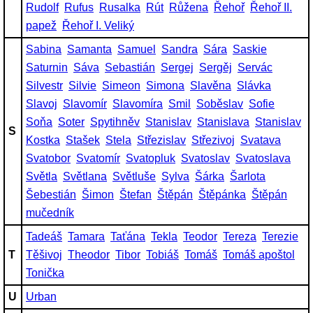
Rudolf
Rufus
Rusalka
Rút
Růžena
Řehoř
Řehoř II.
papež
Řehoř I. Veliký
Sabina
Samanta
Samuel
Sandra
Sára
Saskie
Saturnin
Sáva
Sebastián
Sergej
Sergěj
Servác
Silvestr
Silvie
Simeon
Simona
Slavěna
Slávka
Slavoj
Slavomír
Slavomíra
Smil
Soběslav
Sofie
Soňa
Soter
Spytihněv
Stanislav
Stanislava
Stanislav
S
Kostka
Stašek
Stela
Střezislav
Střezivoj
Svatava
Svatobor
Svatomír
Svatopluk
Svatoslav
Svatoslava
Světla
Světlana
Světluše
Sylva
Šárka
Šarlota
Šebestián
Šimon
Štefan
Štěpán
Štěpánka
Štěpán
mučedník
Tadeáš
Tamara
Taťána
Tekla
Teodor
Tereza
Terezie
T
Těšivoj
Theodor
Tibor
Tobiáš
Tomáš
Tomáš apoštol
Tonička
U
Urban