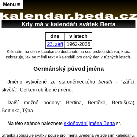
Menu ≡
Kdy má v kalendáři svátek Berta
dne
v letech
23. září
1962-2026
Kliknutím na den v tabulce se dostanete na sesterskou stránku, která
zobrazuje, jak se měnil text v kalendáři pro daný den v různých letech.
Germánský původ jména
Jméno vytvořené ze staroněmeckého
berath
- "zářící,
skvělá". Celkem oblíbené jméno.
Další možné podoby: Bertina, Bertička, Bertuš(ka),
Bertinka, Týna.
Na této stránce naleznete
skloňování jména Berta
.
Stránka zobrazuje svátky pouze pro jména uvedená ve zdejším kalendáriu.