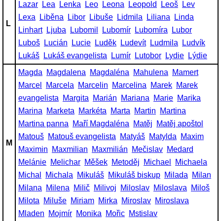
Lazar
Lea
Lenka
Leo
Leona
Leopold
Leoš
Lev
Lexa
Liběna
Libor
Libuše
Lidmila
Liliana
Linda
L
Linhart
Ljuba
Lubomil
Lubomír
Lubomíra
Lubor
Luboš
Lucián
Lucie
Luděk
Ludevít
Ludmila
Ludvík
Lukáš
Lukáš evangelista
Lumír
Lutobor
Lydie
Lýdie
Magda
Magdalena
Magdaléna
Mahulena
Mamert
Marcel
Marcela
Marcelin
Marcelina
Marek
Marek
evangelista
Margita
Marián
Mariana
Marie
Marika
Marina
Marketa
Markéta
Marta
Martin
Martina
Martina panna
Maří Magdaléna
Matěj
Matěj apoštol
Matouš
Matouš evangelista
Matyáš
Matylda
Maxim
M
Maximin
Maxmilian
Maxmilián
Mečislav
Medard
Melánie
Melichar
Měšek
Metoděj
Michael
Michaela
Michal
Michala
Mikuláš
Mikuláš biskup
Milada
Milan
Milana
Milena
Milič
Milivoj
Miloslav
Miloslava
Miloš
Milota
Miluše
Miriam
Mirka
Miroslav
Miroslava
Mladen
Mojmír
Monika
Mořic
Mstislav