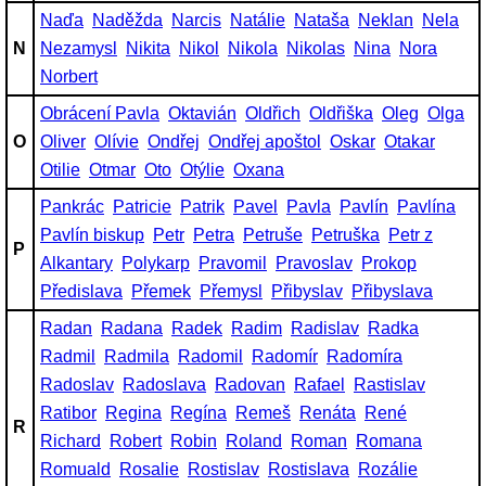
Naďa
Naděžda
Narcis
Natálie
Nataša
Neklan
Nela
N
Nezamysl
Nikita
Nikol
Nikola
Nikolas
Nina
Nora
Norbert
Obrácení Pavla
Oktavián
Oldřich
Oldřiška
Oleg
Olga
O
Oliver
Olívie
Ondřej
Ondřej apoštol
Oskar
Otakar
Otilie
Otmar
Oto
Otýlie
Oxana
Pankrác
Patricie
Patrik
Pavel
Pavla
Pavlín
Pavlína
Pavlín biskup
Petr
Petra
Petruše
Petruška
Petr z
P
Alkantary
Polykarp
Pravomil
Pravoslav
Prokop
Předislava
Přemek
Přemysl
Přibyslav
Přibyslava
Radan
Radana
Radek
Radim
Radislav
Radka
Radmil
Radmila
Radomil
Radomír
Radomíra
Radoslav
Radoslava
Radovan
Rafael
Rastislav
Ratibor
Regina
Regína
Remeš
Renáta
René
R
Richard
Robert
Robin
Roland
Roman
Romana
Romuald
Rosalie
Rostislav
Rostislava
Rozálie