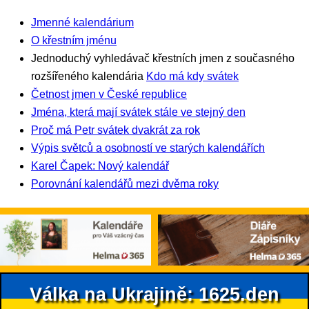
Jmenné kalendárium
O křestním jménu
Jednoduchý vyhledávač křestních jmen z současného
rozšířeného kalendária
Kdo má kdy svátek
Četnost jmen v České republice
Jména, která mají svátek stále ve stejný den
Proč má Petr svátek dvakrát za rok
Výpis světců a osobností ve starých kalendářích
Karel Čapek: Nový kalendář
Porovnání kalendářů mezi dvěma roky
Válka na Ukrajině: 1625.den