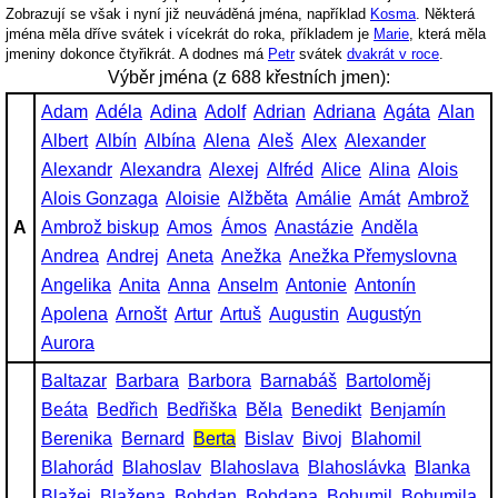
Zobrazují se však i nyní již neuváděná jména, například
Kosma
. Některá
jména měla dříve svátek i vícekrát do roka, příkladem je
Marie
, která měla
jmeniny dokonce čtyřikrát. A dodnes má
Petr
svátek
dvakrát v roce
.
Výběr jména (z 688 křestních jmen):
Adam
Adéla
Adina
Adolf
Adrian
Adriana
Agáta
Alan
Albert
Albín
Albína
Alena
Aleš
Alex
Alexander
Alexandr
Alexandra
Alexej
Alfréd
Alice
Alina
Alois
Alois Gonzaga
Aloisie
Alžběta
Amálie
Amát
Ambrož
A
Ambrož biskup
Amos
Ámos
Anastázie
Anděla
Andrea
Andrej
Aneta
Anežka
Anežka Přemyslovna
Angelika
Anita
Anna
Anselm
Antonie
Antonín
Apolena
Arnošt
Artur
Artuš
Augustin
Augustýn
Aurora
Baltazar
Barbara
Barbora
Barnabáš
Bartoloměj
Beáta
Bedřich
Bedřiška
Běla
Benedikt
Benjamín
Berenika
Bernard
Berta
Bislav
Bivoj
Blahomil
Blahorád
Blahoslav
Blahoslava
Blahoslávka
Blanka
Blažej
Blažena
Bohdan
Bohdana
Bohumil
Bohumila