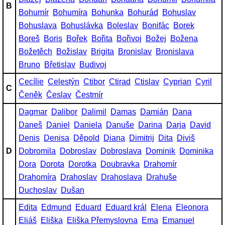
B
Bohumír
Bohumíra
Bohunka
Bohurád
Bohuslav
Bohuslava
Bohuslávka
Boleslav
Bonifác
Borek
Boreš
Boris
Bořek
Bořita
Bořivoj
Božej
Božena
Božetěch
Božislav
Brigita
Bronislav
Bronislava
Bruno
Břetislav
Budivoj
Cecílie
Celestýn
Ctibor
Ctirad
Ctislav
Cyprian
Cyril
C
Čeněk
Česlav
Čestmír
Dagmar
Dalibor
Dalimil
Damas
Damián
Dana
Daneš
Daniel
Daniela
Danuše
Darina
Darja
David
Denis
Denisa
Děpold
Diana
Dimitrij
Dita
Diviš
D
Dobromila
Dobroslav
Dobroslava
Dominik
Dominika
Dora
Dorota
Dorotka
Doubravka
Drahomír
Drahomíra
Drahoslav
Drahoslava
Drahuše
Duchoslav
Dušan
Edita
Edmund
Eduard
Eduard král
Elena
Eleonora
Eliáš
Eliška
Eliška Přemyslovna
Ema
Emanuel