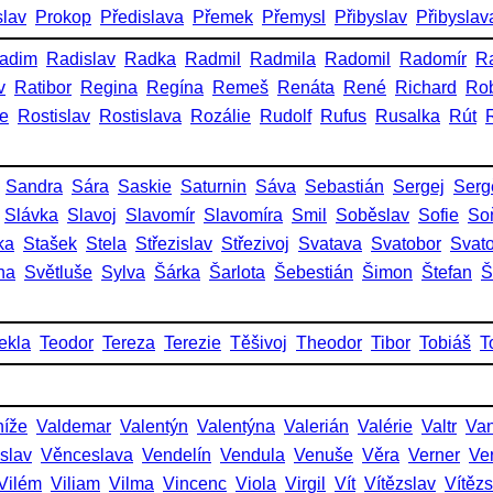
slav
Prokop
Předislava
Přemek
Přemysl
Přibyslav
Přibyslav
adim
Radislav
Radka
Radmil
Radmila
Radomil
Radomír
R
v
Ratibor
Regina
Regína
Remeš
Renáta
René
Richard
Rob
ie
Rostislav
Rostislava
Rozálie
Rudolf
Rufus
Rusalka
Rút
Sandra
Sára
Saskie
Saturnin
Sáva
Sebastián
Sergej
Serg
Slávka
Slavoj
Slavomír
Slavomíra
Smil
Soběslav
Sofie
So
ka
Stašek
Stela
Střezislav
Střezivoj
Svatava
Svatobor
Svat
na
Světluše
Sylva
Šárka
Šarlota
Šebestián
Šimon
Štefan
Š
ekla
Teodor
Tereza
Terezie
Těšivoj
Theodor
Tibor
Tobiáš
T
níže
Valdemar
Valentýn
Valentýna
Valerián
Valérie
Valtr
Va
slav
Věnceslava
Vendelín
Vendula
Venuše
Věra
Verner
Ve
Vilém
Viliam
Vilma
Vincenc
Viola
Virgil
Vít
Vítězslav
Vítěz