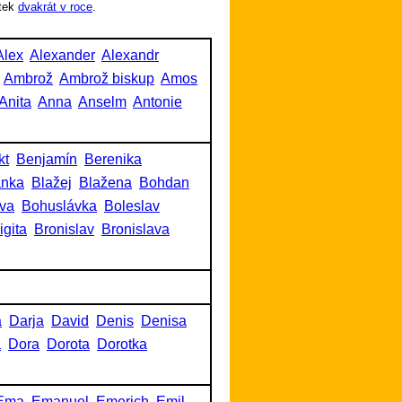
tek
dvakrát v roce
.
Alex
Alexander
Alexandr
Ambrož
Ambrož biskup
Amos
Anita
Anna
Anselm
Antonie
kt
Benjamín
Berenika
anka
Blažej
Blažena
Bohdan
va
Bohuslávka
Boleslav
igita
Bronislav
Bronislava
a
Darja
David
Denis
Denisa
a
Dora
Dorota
Dorotka
Ema
Emanuel
Emerich
Emil