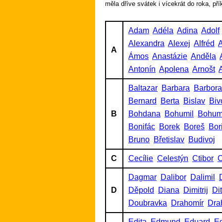
měla dříve svátek i vícekrát do roka, př
Adam
Adéla
Adina
Adolf
Alexandra
Alexej
Alfréd
A
A
Ámos
Anastázie
Anděla
Antonín
Apolena
Arnošt
A
Baltazar
Barbara
Barbora
Bernard
Berta
Bislav
Biv
B
Bohdana
Bohumil
Bohum
Bonifác
Borek
Boreš
Bor
Bruno
Břetislav
Budivoj
C
Cecílie
Celestýn
Ctibor
C
Dagmar
Dalibor
Dalimil
D
Děpold
Diana
Dimitrij
Di
Doubravka
Drahomír
Dra
Edita
Edmund
Eduard
Ed