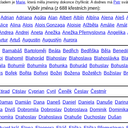
íkladem je
Marie
, která měla jmeniny dokonce čtyřikrát. A dodnes má
Petr
svá
Výběr jména (z 688 křestních jmen):
Adrian
Adriana
Agáta
Alan
Albert
Albín
Albína
Alena
Aleš
lice
Alina
Alois
Alois Gonzaga
Aloisie
Alžběta
Amálie
Amát
Andrea
Andrej
Aneta
Anežka
Anežka Přemyslovna
Angelika
rtur
Artuš
Augustin
Augustýn
Aurora
Barnabáš
Bartoloměj
Beáta
Bedřich
Bedřiška
Běla
Benedi
oj
Blahomil
Blahorád
Blahoslav
Blahoslava
Blahoslávka
Bl
ila
Bohumír
Bohumíra
Bohunka
Bohurád
Bohuslav
Bohusla
is
Bořek
Bořita
Bořivoj
Božej
Božena
Božetěch
Božislav
Br
tirad
Ctislav
Cyprian
Cyril
Čeněk
Česlav
Čestmír
Damas
Damián
Dana
Daneš
Daniel
Daniela
Danuše
Darin
ta
Diviš
Dobromila
Dobroslav
Dobroslava
Dominik
Dominik
homíra
Drahoslav
Drahoslava
Drahuše
Duchoslav
Dušan
uard král
Elena
Eleonora
Eliáš
Eliška
Eliška Přemyslovna