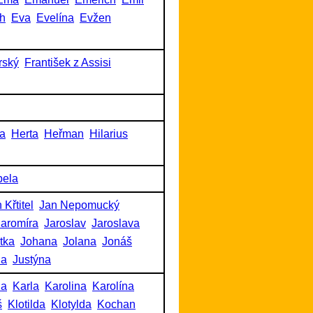
h
Eva
Evelína
Evžen
rský
František z Assisi
a
Herta
Heřman
Hilarius
bela
 Křtitel
Jan Nepomucký
Jaromíra
Jaroslav
Jaroslava
itka
Johana
Jolana
Jonáš
na
Justýna
na
Karla
Karolina
Karolína
š
Klotilda
Klotylda
Kochan