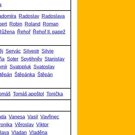
a
adomíra
Radoslav
Radoslava
ert
Robin
Roland
Roman
Růžena
Řehoř
Řehoř II. papež
ěj
Servác
Silvestr
Silvie
ňa
Soter
Spytihněv
Stanislav
omír
Svatopluk
Svatoslav
těpán
Štěpánka
Štěpán
omáš
Tomáš apoštol
Tonička
nda
Vanesa
Vasil
Vavřinec
ronika
Věroslav
Viktor
slava
Vladan
Vladěna