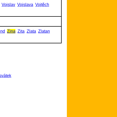
Vojslav
Vojslava
Vojtěch
und
Zina
Zita
Zlata
Zlatan
svátek