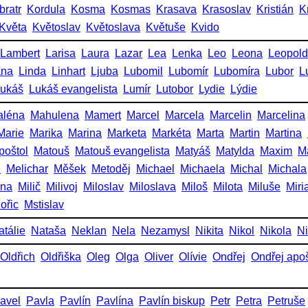
bratr
Kordula
Kosma
Kosmas
Krasava
Krasoslav
Kristián
K
Květa
Květoslav
Květoslava
Květuše
Kvido
Lambert
Larisa
Laura
Lazar
Lea
Lenka
Leo
Leona
Leopold
ana
Linda
Linhart
Ljuba
Lubomil
Lubomír
Lubomíra
Lubor
L
ukáš
Lukáš evangelista
Lumír
Lutobor
Lydie
Lýdie
aléna
Mahulena
Mamert
Marcel
Marcela
Marcelin
Marcelina
Marie
Marika
Marina
Marketa
Markéta
Marta
Martin
Martina
poštol
Matouš
Matouš evangelista
Matyáš
Matylda
Maxim
M
e
Melichar
Měšek
Metoděj
Michael
Michaela
Michal
Michala
ena
Milič
Milivoj
Miloslav
Miloslava
Miloš
Milota
Miluše
Miri
ořic
Mstislav
atálie
Nataša
Neklan
Nela
Nezamysl
Nikita
Nikol
Nikola
Ni
Oldřich
Oldřiška
Oleg
Olga
Oliver
Olívie
Ondřej
Ondřej apoš
avel
Pavla
Pavlín
Pavlína
Pavlín biskup
Petr
Petra
Petruše