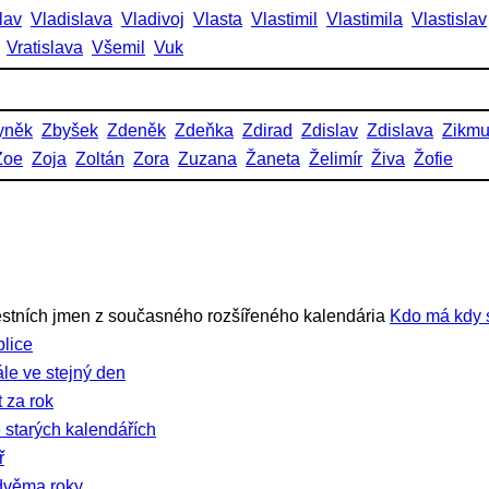
lav
Vladislava
Vladivoj
Vlasta
Vlastimil
Vlastimila
Vlastislav
Vratislava
Všemil
Vuk
yněk
Zbyšek
Zdeněk
Zdeňka
Zdirad
Zdislav
Zdislava
Zikm
Zoe
Zoja
Zoltán
Zora
Zuzana
Žaneta
Želimír
Živa
Žofie
stních jmen z současného rozšířeného kalendária
Kdo má kdy 
lice
ále ve stejný den
 za rok
 starých kalendářích
ř
dvěma roky