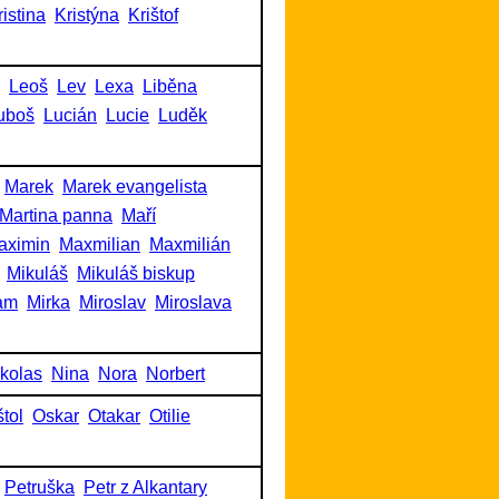
ristina
Kristýna
Krištof
Leoš
Lev
Lexa
Liběna
uboš
Lucián
Lucie
Luděk
Marek
Marek evangelista
Martina panna
Maří
aximin
Maxmilian
Maxmilián
Mikuláš
Mikuláš biskup
am
Mirka
Miroslav
Miroslava
kolas
Nina
Nora
Norbert
tol
Oskar
Otakar
Otilie
Petruška
Petr z Alkantary