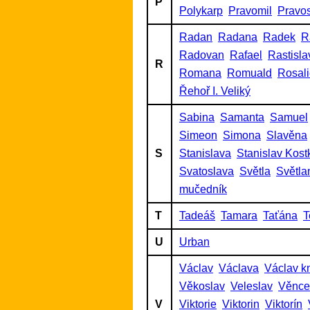
P
Polykarp
Pravomil
Pravo
Radan
Radana
Radek
R
Radovan
Rafael
Rastisla
R
Romana
Romuald
Rosal
Řehoř I. Veliký
Sabina
Samanta
Samuel
Simeon
Simona
Slavěna
S
Stanislava
Stanislav Kost
Svatoslava
Světla
Světla
mučedník
T
Tadeáš
Tamara
Taťána
T
U
Urban
Václav
Václava
Václav k
Věkoslav
Veleslav
Věnce
V
Viktorie
Viktorin
Viktorín