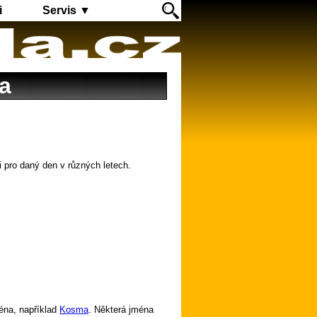
i
Servis ▼
a
i pro daný den v různých letech.
éna, například
Kosma
. Některá jména