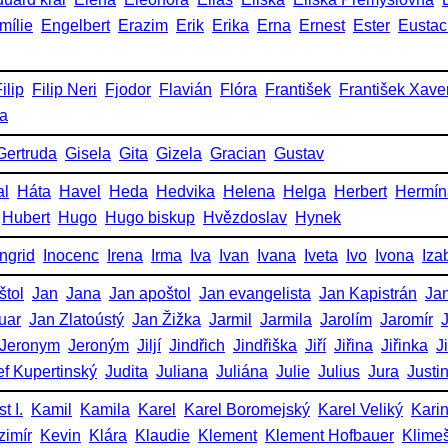
mílie
Engelbert
Erazim
Erik
Erika
Erna
Ernest
Ester
Eustac
ilip
Filip Neri
Fjodor
Flavián
Flóra
František
František Xave
ka
Gertruda
Gisela
Gita
Gizela
Gracian
Gustav
al
Háta
Havel
Heda
Hedvika
Helena
Helga
Herbert
Hermín
Hubert
Hugo
Hugo biskup
Hvězdoslav
Hynek
Ingrid
Inocenc
Irena
Irma
Iva
Ivan
Ivana
Iveta
Ivo
Ivona
Iza
štol
Jan
Jana
Jan apoštol
Jan evangelista
Jan Kapistrán
Jan
uar
Jan Zlatoústý
Jan Žižka
Jarmil
Jarmila
Jarolím
Jaromír
Jeronym
Jeroným
Jiljí
Jindřich
Jindřiška
Jiří
Jiřina
Jiřinka
J
ef Kupertinský
Judita
Juliana
Juliána
Julie
Julius
Jura
Justi
t I.
Kamil
Kamila
Karel
Karel Boromejský
Karel Veliký
Kari
zimír
Kevin
Klára
Klaudie
Klement
Klement Hofbauer
Klime