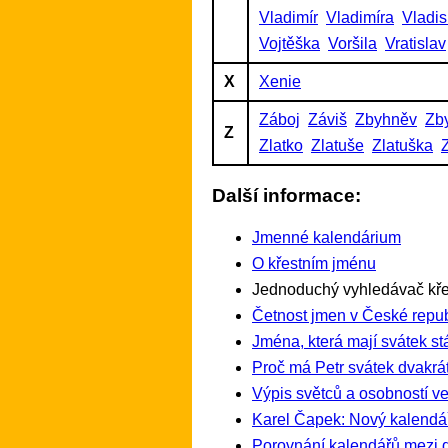
Vladimír
Vladimíra
Vladis
Vojtěška
Voršila
Vratislav
X
Xenie
Záboj
Záviš
Zbyhněv
Zb
Z
Zlatko
Zlatuše
Zlatuška
Další informace:
Jmenné kalendárium
O křestním jménu
Jednoduchý vyhledávač kře
Četnost jmen v České repub
Jména, která mají svátek st
Proč má Petr svátek dvakrát
Výpis světců a osobností ve
Karel Čapek: Nový kalendá
Porovnání kalendářů mezi 