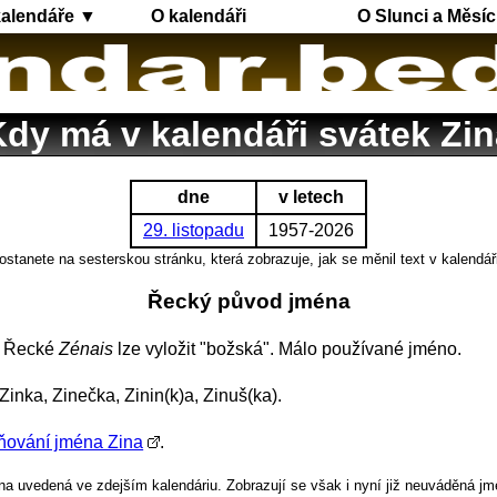
kalendáře ▼
O kalendáři
O Slunci a Měsíc
dy má v kalendáři svátek Zin
dne
v letech
29. listopadu
1957-2026
ostanete na sesterskou stránku, která zobrazuje, jak se měnil text v kalendář
Řecký původ jména
. Řecké
Zénais
lze vyložit "božská". Málo používané jméno.
Zinka, Zinečka, Zinin(k)a, Zinuš(ka).
ňování jména Zina
.
a uvedená ve zdejším kalendáriu. Zobrazují se však i nyní již neuváděná jm