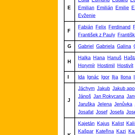
E
Emilian
Emilián
Emilie
E
Evženie
Fabián
Felix
Ferdinand
F
F
František z Pauly
Františ
G
Gabriel
Gabriela
Galina
Halka
Hana
Hanuš
Hašt
H
Horymír
Hostimil
Hostivít
I
Ida
Ignác
Igor
Ilja
Ilona
Jáchym
Jakub
Jakub apo
Jánoš
Jan Rokycana
Jan
J
Jaruška
Jelena
Jenůvka
Josafat
Josef
Josefa
Jos
Kajetán
Kajus
Kalist
Kalis
Kašpar
Kateřina
Kazi
Ka