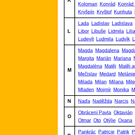
K
Koloman
Konrád
Konrád 
Kryšpín
Kryštof
Kunhuta
Lada
Ladislav
Ladislava
L
Libor
Libuše
Lidmila
Lili
Ludevít
Ludmila
Ludvík
L
Magda
Magdalena
Magd
Margita
Marián
Mariana
Magdaléna
Matěj
Matěj a
M
Mečislav
Medard
Meláni
Milada
Milan
Milana
Mil
Mladen
Mojmír
Monika
M
N
Naďa
Naděžda
Narcis
N
Obrácení Pavla
Oktavián
O
Otmar
Oto
Otýlie
Oxana
Pankrác
Patricie
Patrik
P