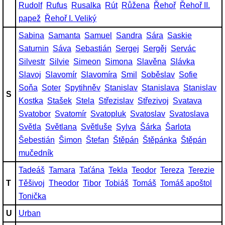
Rudolf
Rufus
Rusalka
Rút
Růžena
Řehoř
Řehoř II.
papež
Řehoř I. Veliký
Sabina
Samanta
Samuel
Sandra
Sára
Saskie
Saturnin
Sáva
Sebastián
Sergej
Sergěj
Servác
Silvestr
Silvie
Simeon
Simona
Slavěna
Slávka
Slavoj
Slavomír
Slavomíra
Smil
Soběslav
Sofie
Soňa
Soter
Spytihněv
Stanislav
Stanislava
Stanislav
S
Kostka
Stašek
Stela
Střezislav
Střezivoj
Svatava
Svatobor
Svatomír
Svatopluk
Svatoslav
Svatoslava
Světla
Světlana
Světluše
Sylva
Šárka
Šarlota
Šebestián
Šimon
Štefan
Štěpán
Štěpánka
Štěpán
mučedník
Tadeáš
Tamara
Taťána
Tekla
Teodor
Tereza
Terezie
T
Těšivoj
Theodor
Tibor
Tobiáš
Tomáš
Tomáš apoštol
Tonička
U
Urban