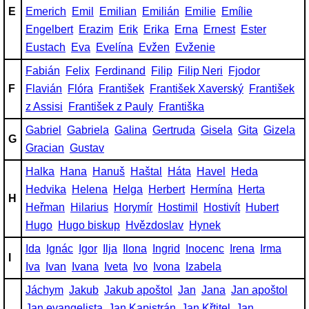
E
Emerich
Emil
Emilian
Emilián
Emilie
Emílie
Engelbert
Erazim
Erik
Erika
Erna
Ernest
Ester
Eustach
Eva
Evelína
Evžen
Evženie
Fabián
Felix
Ferdinand
Filip
Filip Neri
Fjodor
F
Flavián
Flóra
František
František Xaverský
František
z Assisi
František z Pauly
Františka
Gabriel
Gabriela
Galina
Gertruda
Gisela
Gita
Gizela
G
Gracian
Gustav
Halka
Hana
Hanuš
Haštal
Háta
Havel
Heda
Hedvika
Helena
Helga
Herbert
Hermína
Herta
H
Heřman
Hilarius
Horymír
Hostimil
Hostivít
Hubert
Hugo
Hugo biskup
Hvězdoslav
Hynek
Ida
Ignác
Igor
Ilja
Ilona
Ingrid
Inocenc
Irena
Irma
I
Iva
Ivan
Ivana
Iveta
Ivo
Ivona
Izabela
Jáchym
Jakub
Jakub apoštol
Jan
Jana
Jan apoštol
Jan evangelista
Jan Kapistrán
Jan Křtitel
Jan