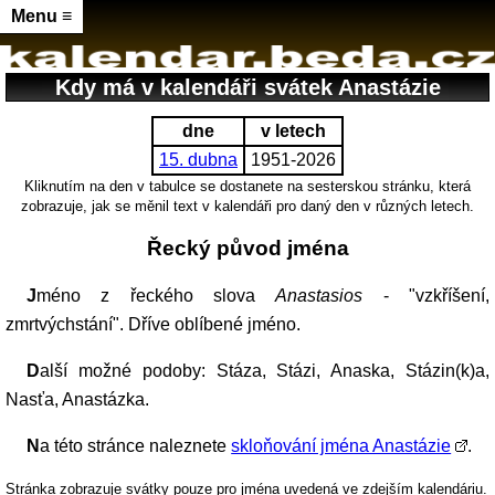
Menu ≡
Kdy má v kalendáři svátek Anastázie
dne
v letech
15. dubna
1951-2026
Kliknutím na den v tabulce se dostanete na sesterskou stránku, která
zobrazuje, jak se měnil text v kalendáři pro daný den v různých letech.
Řecký původ jména
Jméno z řeckého slova
Anastasios
- "vzkříšení,
zmrtvýchstání". Dříve oblíbené jméno.
Další možné podoby: Stáza, Stázi, Anaska, Stázin(k)a,
Nasťa, Anastázka.
Na této stránce naleznete
skloňování jména Anastázie
.
Stránka zobrazuje svátky pouze pro jména uvedená ve zdejším kalendáriu.