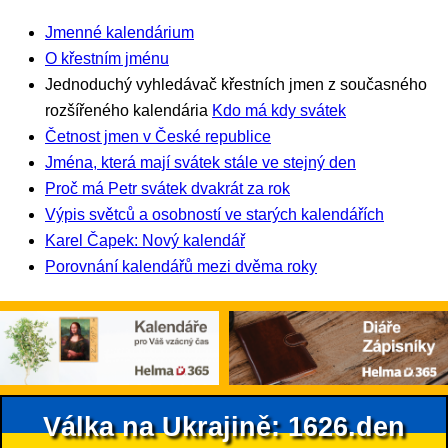
Jmenné kalendárium
O křestním jménu
Jednoduchý vyhledávač křestních jmen z současného
rozšířeného kalendária
Kdo má kdy svátek
Četnost jmen v České republice
Jména, která mají svátek stále ve stejný den
Proč má Petr svátek dvakrát za rok
Výpis světců a osobností ve starých kalendářích
Karel Čapek: Nový kalendář
Porovnání kalendářů mezi dvěma roky
Válka na Ukrajině: 1626.den