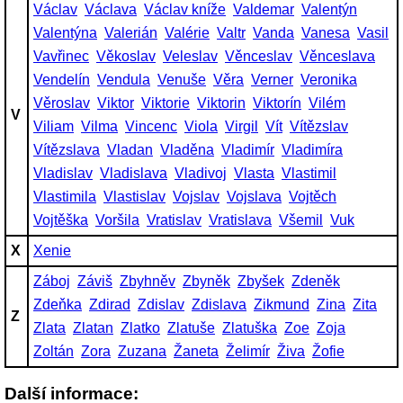
Václav
Václava
Václav kníže
Valdemar
Valentýn
Valentýna
Valerián
Valérie
Valtr
Vanda
Vanesa
Vasil
Vavřinec
Věkoslav
Veleslav
Věnceslav
Věnceslava
Vendelín
Vendula
Venuše
Věra
Verner
Veronika
Věroslav
Viktor
Viktorie
Viktorin
Viktorín
Vilém
V
Viliam
Vilma
Vincenc
Viola
Virgil
Vít
Vítězslav
Vítězslava
Vladan
Vladěna
Vladimír
Vladimíra
Vladislav
Vladislava
Vladivoj
Vlasta
Vlastimil
Vlastimila
Vlastislav
Vojslav
Vojslava
Vojtěch
Vojtěška
Voršila
Vratislav
Vratislava
Všemil
Vuk
X
Xenie
Záboj
Záviš
Zbyhněv
Zbyněk
Zbyšek
Zdeněk
Zdeňka
Zdirad
Zdislav
Zdislava
Zikmund
Zina
Zita
Z
Zlata
Zlatan
Zlatko
Zlatuše
Zlatuška
Zoe
Zoja
Zoltán
Zora
Zuzana
Žaneta
Želimír
Živa
Žofie
Další informace: