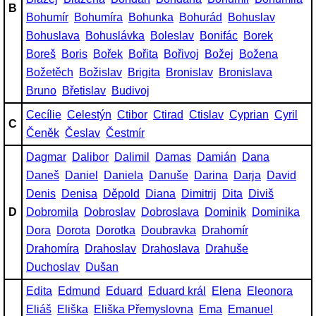
B
Bohumír
Bohumíra
Bohunka
Bohurád
Bohuslav
Bohuslava
Bohuslávka
Boleslav
Bonifác
Borek
Boreš
Boris
Bořek
Bořita
Bořivoj
Božej
Božena
Božetěch
Božislav
Brigita
Bronislav
Bronislava
Bruno
Břetislav
Budivoj
Cecílie
Celestýn
Ctibor
Ctirad
Ctislav
Cyprian
Cyril
C
Čeněk
Česlav
Čestmír
Dagmar
Dalibor
Dalimil
Damas
Damián
Dana
Daneš
Daniel
Daniela
Danuše
Darina
Darja
David
Denis
Denisa
Děpold
Diana
Dimitrij
Dita
Diviš
D
Dobromila
Dobroslav
Dobroslava
Dominik
Dominika
Dora
Dorota
Dorotka
Doubravka
Drahomír
Drahomíra
Drahoslav
Drahoslava
Drahuše
Duchoslav
Dušan
Edita
Edmund
Eduard
Eduard král
Elena
Eleonora
Eliáš
Eliška
Eliška Přemyslovna
Ema
Emanuel