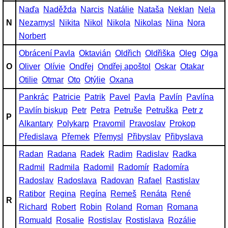
Naďa
Naděžda
Narcis
Natálie
Nataša
Neklan
Nela
N
Nezamysl
Nikita
Nikol
Nikola
Nikolas
Nina
Nora
Norbert
Obrácení Pavla
Oktavián
Oldřich
Oldřiška
Oleg
Olga
O
Oliver
Olívie
Ondřej
Ondřej apoštol
Oskar
Otakar
Otilie
Otmar
Oto
Otýlie
Oxana
Pankrác
Patricie
Patrik
Pavel
Pavla
Pavlín
Pavlína
Pavlín biskup
Petr
Petra
Petruše
Petruška
Petr z
P
Alkantary
Polykarp
Pravomil
Pravoslav
Prokop
Předislava
Přemek
Přemysl
Přibyslav
Přibyslava
Radan
Radana
Radek
Radim
Radislav
Radka
Radmil
Radmila
Radomil
Radomír
Radomíra
Radoslav
Radoslava
Radovan
Rafael
Rastislav
Ratibor
Regina
Regína
Remeš
Renáta
René
R
Richard
Robert
Robin
Roland
Roman
Romana
Romuald
Rosalie
Rostislav
Rostislava
Rozálie