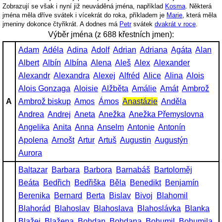
Zobrazují se však i nyní již neuváděná jména, například
Kosma
. Některá
jména měla dříve svátek i vícekrát do roka, příkladem je
Marie
, která měla
jmeniny dokonce čtyřikrát. A dodnes má
Petr
svátek
dvakrát v roce
.
Výběr jména (z 688 křestních jmen):
Adam
Adéla
Adina
Adolf
Adrian
Adriana
Agáta
Alan
Albert
Albín
Albína
Alena
Aleš
Alex
Alexander
Alexandr
Alexandra
Alexej
Alfréd
Alice
Alina
Alois
Alois Gonzaga
Aloisie
Alžběta
Amálie
Amát
Ambrož
A
Ambrož biskup
Amos
Ámos
Anastázie
Anděla
Andrea
Andrej
Aneta
Anežka
Anežka Přemyslovna
Angelika
Anita
Anna
Anselm
Antonie
Antonín
Apolena
Arnošt
Artur
Artuš
Augustin
Augustýn
Aurora
Baltazar
Barbara
Barbora
Barnabáš
Bartoloměj
Beáta
Bedřich
Bedřiška
Běla
Benedikt
Benjamín
Berenika
Bernard
Berta
Bislav
Bivoj
Blahomil
Blahorád
Blahoslav
Blahoslava
Blahoslávka
Blanka
Blažej
Blažena
Bohdan
Bohdana
Bohumil
Bohumila