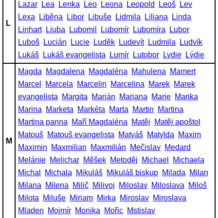
Lazar
Lea
Lenka
Leo
Leona
Leopold
Leoš
Lev
Lexa
Liběna
Libor
Libuše
Lidmila
Liliana
Linda
L
Linhart
Ljuba
Lubomil
Lubomír
Lubomíra
Lubor
Luboš
Lucián
Lucie
Luděk
Ludevít
Ludmila
Ludvík
Lukáš
Lukáš evangelista
Lumír
Lutobor
Lydie
Lýdie
Magda
Magdalena
Magdaléna
Mahulena
Mamert
Marcel
Marcela
Marcelin
Marcelina
Marek
Marek
evangelista
Margita
Marián
Mariana
Marie
Marika
Marina
Marketa
Markéta
Marta
Martin
Martina
Martina panna
Maří Magdaléna
Matěj
Matěj apoštol
Matouš
Matouš evangelista
Matyáš
Matylda
Maxim
M
Maximin
Maxmilian
Maxmilián
Mečislav
Medard
Melánie
Melichar
Měšek
Metoděj
Michael
Michaela
Michal
Michala
Mikuláš
Mikuláš biskup
Milada
Milan
Milana
Milena
Milič
Milivoj
Miloslav
Miloslava
Miloš
Milota
Miluše
Miriam
Mirka
Miroslav
Miroslava
Mladen
Mojmír
Monika
Mořic
Mstislav