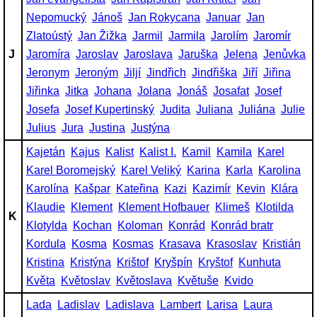
Nepomucký
Jánoš
Jan Rokycana
Januar
Jan
Zlatoústý
Jan Žižka
Jarmil
Jarmila
Jarolím
Jaromír
J
Jaromíra
Jaroslav
Jaroslava
Jaruška
Jelena
Jenůvka
Jeronym
Jeroným
Jiljí
Jindřich
Jindřiška
Jiří
Jiřina
Jiřinka
Jitka
Johana
Jolana
Jonáš
Josafat
Josef
Josefa
Josef Kupertinský
Judita
Juliana
Juliána
Julie
Julius
Jura
Justina
Justýna
Kajetán
Kajus
Kalist
Kalist I.
Kamil
Kamila
Karel
Karel Boromejský
Karel Veliký
Karina
Karla
Karolina
Karolína
Kašpar
Kateřina
Kazi
Kazimír
Kevin
Klára
Klaudie
Klement
Klement Hofbauer
Klimeš
Klotilda
K
Klotylda
Kochan
Koloman
Konrád
Konrád bratr
Kordula
Kosma
Kosmas
Krasava
Krasoslav
Kristián
Kristina
Kristýna
Krištof
Kryšpín
Kryštof
Kunhuta
Květa
Květoslav
Květoslava
Květuše
Kvido
Lada
Ladislav
Ladislava
Lambert
Larisa
Laura