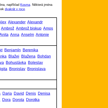
éna, například
Kosma
. Některá jména
tek
dvakrát v roce
.
Alex
Alexander
Alexandr
Ambrož
Ambrož biskup
Amos
Anita
Anna
Anselm
Antonie
kt
Benjamín
Berenika
anka
Blažej
Blažena
Bohdan
va
Bohuslávka
Boleslav
igita
Bronislav
Bronislava
a
Darja
David
Denis
Denisa
a
Dora
Dorota
Dorotka