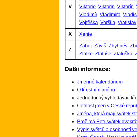
V
Viktorie
Viktorin
Viktorín
Vladimír
Vladimíra
Vladis
Vojtěška
Voršila
Vratislav
X
Xenie
Záboj
Záviš
Zbyhněv
Zb
Z
Zlatko
Zlatuše
Zlatuška
Další informace:
Jmenné kalendárium
O křestním jménu
Jednoduchý vyhledávač kře
Četnost jmen v České repub
Jména, která mají svátek st
Proč má Petr svátek dvakrát
Výpis světců a osobností ve