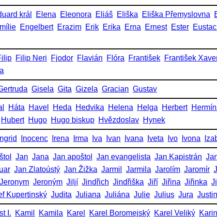
uard král
Elena
Eleonora
Eliáš
Eliška
Eliška Přemyslovna
mílie
Engelbert
Erazim
Erik
Erika
Erna
Ernest
Ester
Eustac
ilip
Filip Neri
Fjodor
Flavián
Flóra
František
František Xave
ka
Gertruda
Gisela
Gita
Gizela
Gracian
Gustav
al
Háta
Havel
Heda
Hedvika
Helena
Helga
Herbert
Hermín
Hubert
Hugo
Hugo biskup
Hvězdoslav
Hynek
Ingrid
Inocenc
Irena
Irma
Iva
Ivan
Ivana
Iveta
Ivo
Ivona
Iza
štol
Jan
Jana
Jan apoštol
Jan evangelista
Jan Kapistrán
Jan
uar
Jan Zlatoústý
Jan Žižka
Jarmil
Jarmila
Jarolím
Jaromír
Jeronym
Jeroným
Jiljí
Jindřich
Jindřiška
Jiří
Jiřina
Jiřinka
J
ef Kupertinský
Judita
Juliana
Juliána
Julie
Julius
Jura
Justi
t I.
Kamil
Kamila
Karel
Karel Boromejský
Karel Veliký
Kari