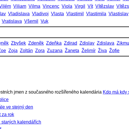
Vilém
Viliam
Vilma
Vincenc
Viola
Virgil
Vít
Vítězslav
Vítěz
lav
Vladislava
Vladivoj
Vlasta
Vlastimil
Vlastimila
Vlastislav
Vratislava
Všemil
Vuk
yněk
Zbyšek
Zdeněk
Zdeňka
Zdirad
Zdislav
Zdislava
Zikm
Zoe
Zoja
Zoltán
Zora
Zuzana
Žaneta
Želimír
Živa
Žofie
stních jmen z současného rozšířeného kalendária
Kdo má kdy 
lice
ále ve stejný den
 za rok
 starých kalendářích