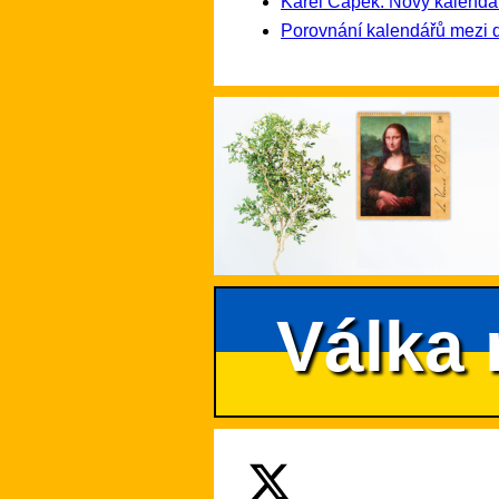
Karel Čapek: Nový kalendá
Porovnání kalendářů mezi 
Válka 