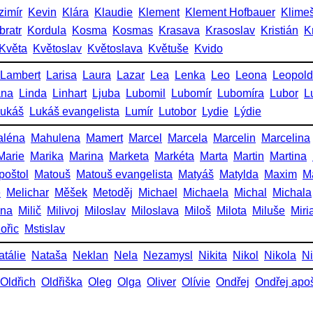
zimír
Kevin
Klára
Klaudie
Klement
Klement Hofbauer
Klime
bratr
Kordula
Kosma
Kosmas
Krasava
Krasoslav
Kristián
K
Květa
Květoslav
Květoslava
Květuše
Kvido
Lambert
Larisa
Laura
Lazar
Lea
Lenka
Leo
Leona
Leopold
ana
Linda
Linhart
Ljuba
Lubomil
Lubomír
Lubomíra
Lubor
L
ukáš
Lukáš evangelista
Lumír
Lutobor
Lydie
Lýdie
aléna
Mahulena
Mamert
Marcel
Marcela
Marcelin
Marcelina
Marie
Marika
Marina
Marketa
Markéta
Marta
Martin
Martina
poštol
Matouš
Matouš evangelista
Matyáš
Matylda
Maxim
M
e
Melichar
Měšek
Metoděj
Michael
Michaela
Michal
Michala
ena
Milič
Milivoj
Miloslav
Miloslava
Miloš
Milota
Miluše
Miri
ořic
Mstislav
atálie
Nataša
Neklan
Nela
Nezamysl
Nikita
Nikol
Nikola
Ni
Oldřich
Oldřiška
Oleg
Olga
Oliver
Olívie
Ondřej
Ondřej apoš