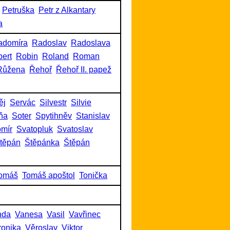
Petruška
Petr z Alkantary
a
adomíra
Radoslav
Radoslava
ert
Robin
Roland
Roman
Růžena
Řehoř
Řehoř II. papež
ěj
Servác
Silvestr
Silvie
ňa
Soter
Spytihněv
Stanislav
omír
Svatopluk
Svatoslav
těpán
Štěpánka
Štěpán
omáš
Tomáš apoštol
Tonička
nda
Vanesa
Vasil
Vavřinec
ronika
Věroslav
Viktor