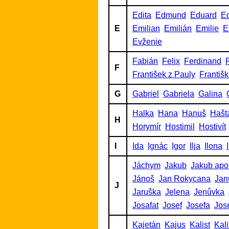
Edita
Edmund
Eduard
Ed
E
Emilian
Emilián
Emilie
E
Evženie
Fabián
Felix
Ferdinand
F
F
František z Pauly
Františ
G
Gabriel
Gabriela
Galina
Halka
Hana
Hanuš
Hašt
H
Horymír
Hostimil
Hostivít
I
Ida
Ignác
Igor
Ilja
Ilona
Jáchym
Jakub
Jakub apo
Jánoš
Jan Rokycana
Jan
J
Jaruška
Jelena
Jenůvka
Josafat
Josef
Josefa
Jos
Kajetán
Kajus
Kalist
Kalis