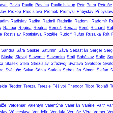
avel
Pavla
Pavlín
Pavlína
Pavlín biskup
Petr
Petra
Petruše
slav
Prokop
Předislava
Přemek
Přemysl
Přibyslav
Přibyslav
adim
Radislav
Radka
Radmil
Radmila
Radomil
Radomír
R
v
Ratibor
Regina
Regína
Remeš
Renáta
René
Richard
Rob
ie
Rostislav
Rostislava
Rozálie
Rudolf
Rufus
Rusalka
Rút
Sandra
Sára
Saskie
Saturnin
Sáva
Sebastián
Sergej
Serg
Slávka
Slavoj
Slavomír
Slavomíra
Smil
Soběslav
Sofie
So
ka
Stašek
Stela
Střezislav
Střezivoj
Svatava
Svatobor
Svat
na
Světluše
Sylva
Šárka
Šarlota
Šebestián
Šimon
Štefan
Š
ekla
Teodor
Tereza
Terezie
Těšivoj
Theodor
Tibor
Tobiáš
T
níže
Valdemar
Valentýn
Valentýna
Valerián
Valérie
Valtr
Va
slav
Věnceslava
Vendelín
Vendula
Venuše
Věra
Verner
Ve