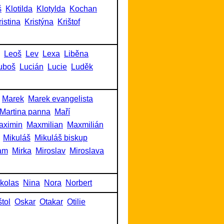
š
Klotilda
Klotylda
Kochan
ristina
Kristýna
Krištof
Leoš
Lev
Lexa
Liběna
uboš
Lucián
Lucie
Luděk
Marek
Marek evangelista
Martina panna
Maří
aximin
Maxmilian
Maxmilián
Mikuláš
Mikuláš biskup
am
Mirka
Miroslav
Miroslava
kolas
Nina
Nora
Norbert
tol
Oskar
Otakar
Otilie