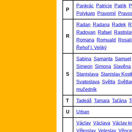
Pankrác
Patricie
Patrik
P
P
Polykarp
Pravomil
Pravo
Radan
Radana
Radek
R
Radovan
Rafael
Rastisla
R
Romana
Romuald
Rosal
Řehoř I. Veliký
Sabina
Samanta
Samuel
Simeon
Simona
Slavěna
S
Stanislava
Stanislav Kost
Svatoslava
Světla
Světla
mučedník
T
Tadeáš
Tamara
Taťána
T
U
Urban
Václav
Václava
Václav k
Věkoslav
Veleslav
Věnce