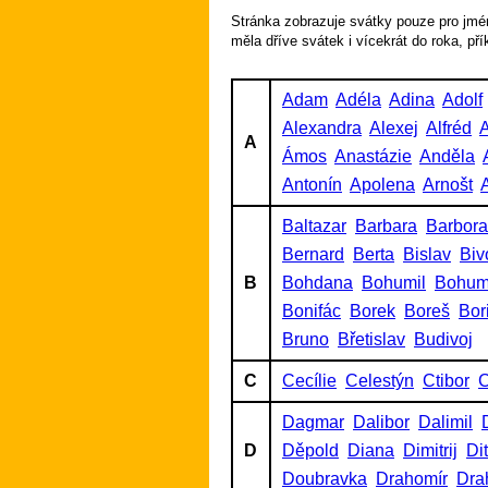
Stránka zobrazuje svátky pouze pro jmén
měla dříve svátek i vícekrát do roka, př
Adam
Adéla
Adina
Adolf
Alexandra
Alexej
Alfréd
A
A
Ámos
Anastázie
Anděla
Antonín
Apolena
Arnošt
A
Baltazar
Barbara
Barbora
Bernard
Berta
Bislav
Biv
B
Bohdana
Bohumil
Bohum
Bonifác
Borek
Boreš
Bor
Bruno
Břetislav
Budivoj
C
Cecílie
Celestýn
Ctibor
C
Dagmar
Dalibor
Dalimil
D
Děpold
Diana
Dimitrij
Di
Doubravka
Drahomír
Dra