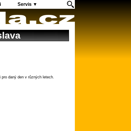
i
Servis ▼
slava
i pro daný den v různých letech.