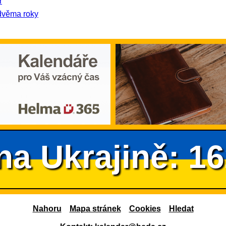
ř
dvěma roky
na Ukrajině: 1
Nahoru
Mapa stránek
Cookies
Hledat