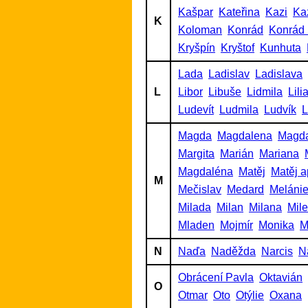
Kašpar
Kateřina
Kazi
Ka
K
Koloman
Konrád
Konrád 
Kryšpín
Kryštof
Kunhuta
Lada
Ladislav
Ladislava
L
Libor
Libuše
Lidmila
Lili
Ludevít
Ludmila
Ludvík
L
Magda
Magdalena
Magd
Margita
Marián
Mariana
Magdaléna
Matěj
Matěj a
M
Mečislav
Medard
Meláni
Milada
Milan
Milana
Mil
Mladen
Mojmír
Monika
M
N
Naďa
Naděžda
Narcis
N
Obrácení Pavla
Oktavián
O
Otmar
Oto
Otýlie
Oxana