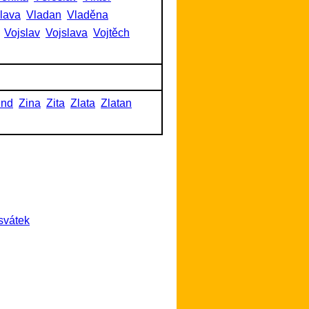
slava
Vladan
Vladěna
Vojslav
Vojslava
Vojtěch
und
Zina
Zita
Zlata
Zlatan
svátek