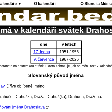
kalendáře ▼
O kalendáři
O Slunci a Měsíc
má v kalendáři svátek Draho
dne
v letech
17. ledna
1951-1956
9. července
1967-2026
ostanete na sesterskou stránku, která zobrazuje, jak se měnil text v kalendář
Slovanský původ jména
lav
. Dříve oblíbené jméno.
Drahuše, Drahuška, Dráža, Drahuš(ka), Drahuna, Dražena.
ňování jména Drahoslava
.