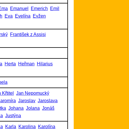
Ema
Emanuel
Emerich
Emil
h
Eva
Evelína
Evžen
rský
František z Assisi
a
Herta
Heřman
Hilarius
bela
 Křtitel
Jan Nepomucký
Jaromíra
Jaroslav
Jaroslava
itka
Johana
Jolana
Jonáš
na
Justýna
na
Karla
Karolina
Karolína