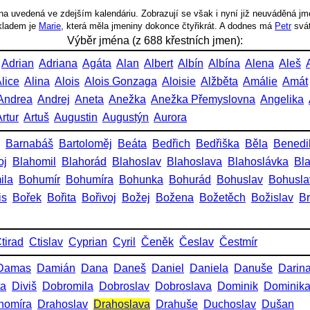
a uvedená ve zdejším kalendáriu. Zobrazují se však i nyní již neuváděná jm
íkladem je
Marie
, která měla jmeniny dokonce čtyřikrát. A dodnes má
Petr
svá
Výběr jména (z 688 křestních jmen):
Adrian
Adriana
Agáta
Alan
Albert
Albín
Albína
Alena
Aleš
lice
Alina
Alois
Alois Gonzaga
Aloisie
Alžběta
Amálie
Amát
Andrea
Andrej
Aneta
Anežka
Anežka Přemyslovna
Angelika
rtur
Artuš
Augustin
Augustýn
Aurora
Barnabáš
Bartoloměj
Beáta
Bedřich
Bedřiška
Běla
Benedi
oj
Blahomil
Blahorád
Blahoslav
Blahoslava
Blahoslávka
Bl
ila
Bohumír
Bohumíra
Bohunka
Bohurád
Bohuslav
Bohusla
is
Bořek
Bořita
Bořivoj
Božej
Božena
Božetěch
Božislav
Br
tirad
Ctislav
Cyprian
Cyril
Čeněk
Česlav
Čestmír
Damas
Damián
Dana
Daneš
Daniel
Daniela
Danuše
Darin
ta
Diviš
Dobromila
Dobroslav
Dobroslava
Dominik
Dominik
homíra
Drahoslav
Drahoslava
Drahuše
Duchoslav
Dušan