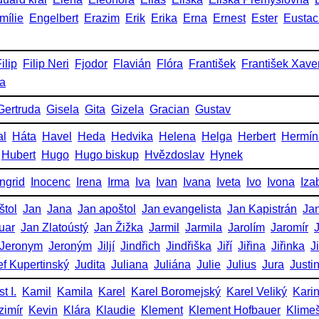
mílie
Engelbert
Erazim
Erik
Erika
Erna
Ernest
Ester
Eustac
ilip
Filip Neri
Fjodor
Flavián
Flóra
František
František Xave
ka
Gertruda
Gisela
Gita
Gizela
Gracian
Gustav
al
Háta
Havel
Heda
Hedvika
Helena
Helga
Herbert
Hermín
Hubert
Hugo
Hugo biskup
Hvězdoslav
Hynek
Ingrid
Inocenc
Irena
Irma
Iva
Ivan
Ivana
Iveta
Ivo
Ivona
Iza
štol
Jan
Jana
Jan apoštol
Jan evangelista
Jan Kapistrán
Jan
uar
Jan Zlatoústý
Jan Žižka
Jarmil
Jarmila
Jarolím
Jaromír
Jeronym
Jeroným
Jiljí
Jindřich
Jindřiška
Jiří
Jiřina
Jiřinka
J
ef Kupertinský
Judita
Juliana
Juliána
Julie
Julius
Jura
Justi
t I.
Kamil
Kamila
Karel
Karel Boromejský
Karel Veliký
Kari
zimír
Kevin
Klára
Klaudie
Klement
Klement Hofbauer
Klime