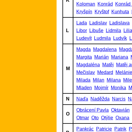
K
Koloman
Konrád
Konrád 
Kryšpín
Kryštof
Kunhuta
Lada
Ladislav
Ladislava
L
Libor
Libuše
Lidmila
Lili
Ludevít
Ludmila
Ludvík
L
Magda
Magdalena
Magd
Margita
Marián
Mariana
Magdaléna
Matěj
Matěj a
M
Mečislav
Medard
Meláni
Milada
Milan
Milana
Mil
Mladen
Mojmír
Monika
M
N
Naďa
Naděžda
Narcis
N
Obrácení Pavla
Oktavián
O
Otmar
Oto
Otýlie
Oxana
Pankrác
Patricie
Patrik
P