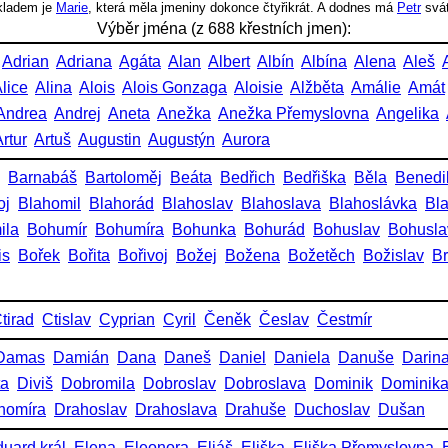
íkladem je
Marie
, která měla jmeniny dokonce čtyřikrát. A dodnes má
Petr
svá
Výběr jména (z 688 křestních jmen):
Adrian
Adriana
Agáta
Alan
Albert
Albín
Albína
Alena
Aleš
lice
Alina
Alois
Alois Gonzaga
Aloisie
Alžběta
Amálie
Amát
Andrea
Andrej
Aneta
Anežka
Anežka Přemyslovna
Angelika
rtur
Artuš
Augustin
Augustýn
Aurora
Barnabáš
Bartoloměj
Beáta
Bedřich
Bedřiška
Běla
Benedi
oj
Blahomil
Blahorád
Blahoslav
Blahoslava
Blahoslávka
Bl
ila
Bohumír
Bohumíra
Bohunka
Bohurád
Bohuslav
Bohusla
is
Bořek
Bořita
Bořivoj
Božej
Božena
Božetěch
Božislav
Br
tirad
Ctislav
Cyprian
Cyril
Čeněk
Česlav
Čestmír
Damas
Damián
Dana
Daneš
Daniel
Daniela
Danuše
Darin
ta
Diviš
Dobromila
Dobroslav
Dobroslava
Dominik
Dominik
homíra
Drahoslav
Drahoslava
Drahuše
Duchoslav
Dušan
uard král
Elena
Eleonora
Eliáš
Eliška
Eliška Přemyslovna