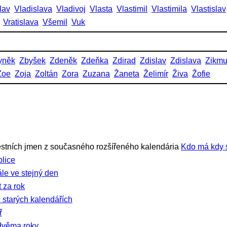
lav
Vladislava
Vladivoj
Vlasta
Vlastimil
Vlastimila
Vlastislav
Vratislava
Všemil
Vuk
yněk
Zbyšek
Zdeněk
Zdeňka
Zdirad
Zdislav
Zdislava
Zikm
Zoe
Zoja
Zoltán
Zora
Zuzana
Žaneta
Želimír
Živa
Žofie
stních jmen z současného rozšířeného kalendária
Kdo má kdy 
lice
ále ve stejný den
 za rok
 starých kalendářích
ř
dvěma roky