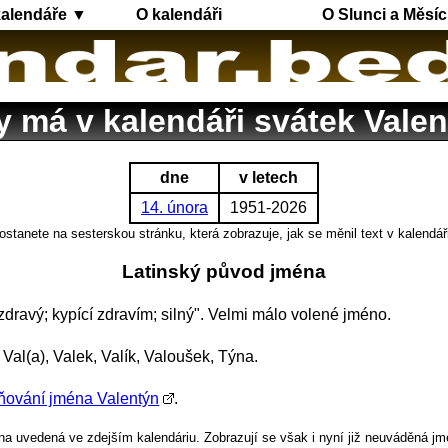
kalendáře ▼
O kalendáři
O Slunci a Měsíc
 má v kalendáři svátek Vale
dne
v letech
14. února
1951-2026
ostanete na sesterskou stránku, která zobrazuje, jak se měnil text v kalendář
Latinský původ jména
zdravý; kypící zdravím; silný". Velmi málo volené jméno.
 Val(a), Valek, Valík, Valoušek, Týna.
ňování jména Valentýn
.
a uvedená ve zdejším kalendáriu. Zobrazují se však i nyní již neuváděná jm