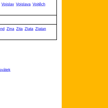
Vojslav
Vojslava
Vojtěch
und
Zina
Zita
Zlata
Zlatan
svátek