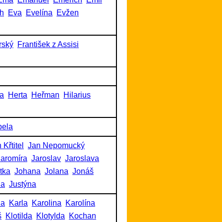
h
Eva
Evelína
Evžen
rský
František z Assisi
a
Herta
Heřman
Hilarius
bela
 Křtitel
Jan Nepomucký
Jaromíra
Jaroslav
Jaroslava
itka
Johana
Jolana
Jonáš
na
Justýna
na
Karla
Karolina
Karolína
š
Klotilda
Klotylda
Kochan