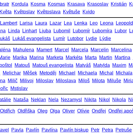
bratr
Kordula
Kosma
Kosmas
Krasava
Krasoslav
Kristián
K
Květa
Květoslav
Květoslava
Květuše
Kvido
Lambert
Larisa
Laura
Lazar
Lea
Lenka
Leo
Leona
Leopold
ana
Linda
Linhart
Ljuba
Lubomil
Lubomír
Lubomíra
Lubor
L
ukáš
Lukáš evangelista
Lumír
Lutobor
Lydie
Lýdie
aléna
Mahulena
Mamert
Marcel
Marcela
Marcelin
Marcelina
Marie
Marika
Marina
Marketa
Markéta
Marta
Martin
Martina
poštol
Matouš
Matouš evangelista
Matyáš
Matylda
Maxim
M
e
Melichar
Měšek
Metoděj
Michael
Michaela
Michal
Michala
ena
Milič
Milivoj
Miloslav
Miloslava
Miloš
Milota
Miluše
Miri
ořic
Mstislav
atálie
Nataša
Neklan
Nela
Nezamysl
Nikita
Nikol
Nikola
Ni
Oldřich
Oldřiška
Oleg
Olga
Oliver
Olívie
Ondřej
Ondřej apoš
avel
Pavla
Pavlín
Pavlína
Pavlín biskup
Petr
Petra
Petruše