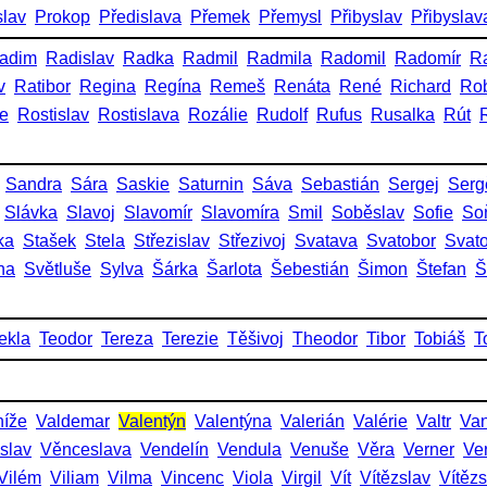
slav
Prokop
Předislava
Přemek
Přemysl
Přibyslav
Přibyslav
adim
Radislav
Radka
Radmil
Radmila
Radomil
Radomír
R
v
Ratibor
Regina
Regína
Remeš
Renáta
René
Richard
Rob
ie
Rostislav
Rostislava
Rozálie
Rudolf
Rufus
Rusalka
Rút
Sandra
Sára
Saskie
Saturnin
Sáva
Sebastián
Sergej
Serg
Slávka
Slavoj
Slavomír
Slavomíra
Smil
Soběslav
Sofie
So
ka
Stašek
Stela
Střezislav
Střezivoj
Svatava
Svatobor
Svat
na
Světluše
Sylva
Šárka
Šarlota
Šebestián
Šimon
Štefan
Š
ekla
Teodor
Tereza
Terezie
Těšivoj
Theodor
Tibor
Tobiáš
T
níže
Valdemar
Valentýn
Valentýna
Valerián
Valérie
Valtr
Va
slav
Věnceslava
Vendelín
Vendula
Venuše
Věra
Verner
Ve
Vilém
Viliam
Vilma
Vincenc
Viola
Virgil
Vít
Vítězslav
Vítěz