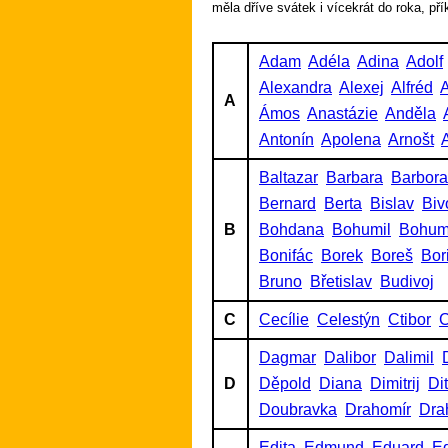
měla dříve svátek i vícekrát do roka, př
Adam
Adéla
Adina
Adolf
Alexandra
Alexej
Alfréd
A
A
Ámos
Anastázie
Anděla
Antonín
Apolena
Arnošt
A
Baltazar
Barbara
Barbora
Bernard
Berta
Bislav
Biv
B
Bohdana
Bohumil
Bohum
Bonifác
Borek
Boreš
Bor
Bruno
Břetislav
Budivoj
C
Cecílie
Celestýn
Ctibor
C
Dagmar
Dalibor
Dalimil
D
Děpold
Diana
Dimitrij
Di
Doubravka
Drahomír
Dra
Edita
Edmund
Eduard
Ed