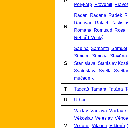
P
Polykarp
Pravomil
Pravo
Radan
Radana
Radek
R
Radovan
Rafael
Rastisla
R
Romana
Romuald
Rosal
Řehoř I. Veliký
Sabina
Samanta
Samuel
Simeon
Simona
Slavěna
S
Stanislava
Stanislav Kost
Svatoslava
Světla
Světla
mučedník
T
Tadeáš
Tamara
Taťána
T
U
Urban
Václav
Václava
Václav k
Věkoslav
Veleslav
Věnce
V
Viktorie
Viktorin
Viktorín