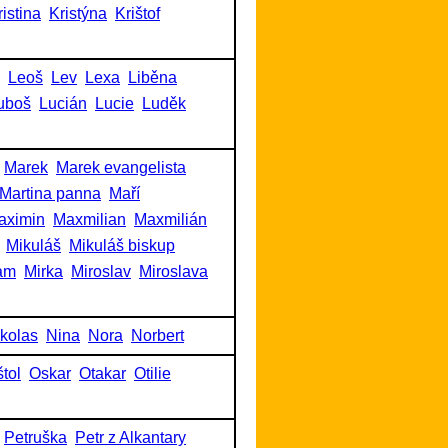
ristina
Kristýna
Krištof
Leoš
Lev
Lexa
Liběna
uboš
Lucián
Lucie
Luděk
Marek
Marek evangelista
Martina panna
Maří
aximin
Maxmilian
Maxmilián
Mikuláš
Mikuláš biskup
am
Mirka
Miroslav
Miroslava
kolas
Nina
Nora
Norbert
tol
Oskar
Otakar
Otilie
Petruška
Petr z Alkantary