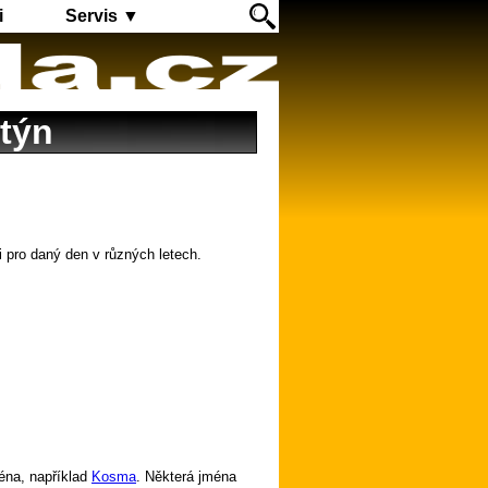
i
Servis ▼
ntýn
i pro daný den v různých letech.
éna, například
Kosma
. Některá jména