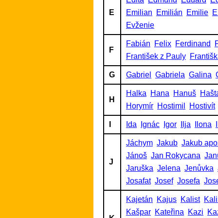
E
Emilian
Emilián
Emilie
E
Evženie
Fabián
Felix
Ferdinand
F
F
František z Pauly
Františ
G
Gabriel
Gabriela
Galina
Halka
Hana
Hanuš
Hašt
H
Horymír
Hostimil
Hostivít
I
Ida
Ignác
Igor
Ilja
Ilona
Jáchym
Jakub
Jakub apo
Jánoš
Jan Rokycana
Jan
J
Jaruška
Jelena
Jenůvka
Josafat
Josef
Josefa
Jos
Kajetán
Kajus
Kalist
Kalis
Kašpar
Kateřina
Kazi
Ka