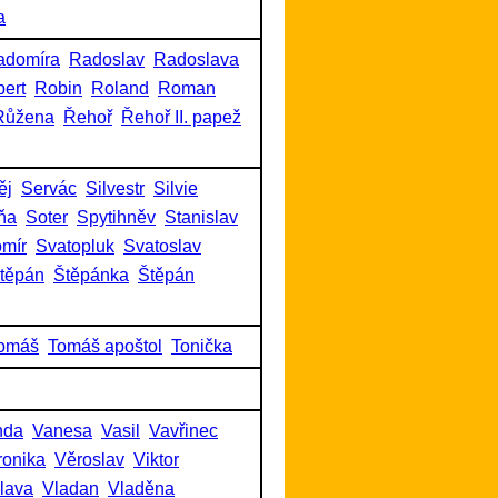
a
adomíra
Radoslav
Radoslava
ert
Robin
Roland
Roman
Růžena
Řehoř
Řehoř II. papež
ěj
Servác
Silvestr
Silvie
ňa
Soter
Spytihněv
Stanislav
omír
Svatopluk
Svatoslav
těpán
Štěpánka
Štěpán
omáš
Tomáš apoštol
Tonička
nda
Vanesa
Vasil
Vavřinec
ronika
Věroslav
Viktor
slava
Vladan
Vladěna