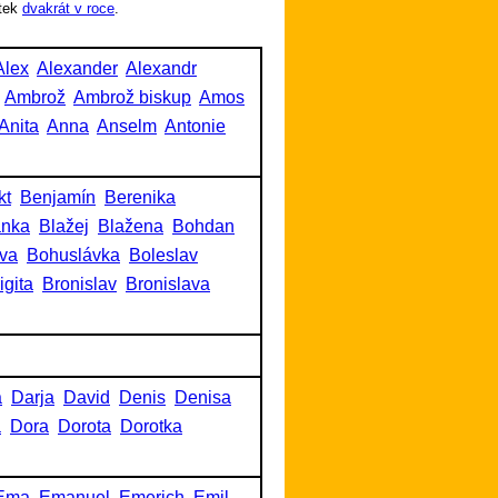
tek
dvakrát v roce
.
Alex
Alexander
Alexandr
Ambrož
Ambrož biskup
Amos
Anita
Anna
Anselm
Antonie
kt
Benjamín
Berenika
anka
Blažej
Blažena
Bohdan
va
Bohuslávka
Boleslav
igita
Bronislav
Bronislava
a
Darja
David
Denis
Denisa
a
Dora
Dorota
Dorotka
Ema
Emanuel
Emerich
Emil