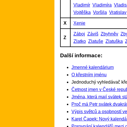
Vladimír
Vladimíra
Vladis
Vojtěška
Voršila
Vratislav
X
Xenie
Záboj
Záviš
Zbyhněv
Zb
Z
Zlatko
Zlatuše
Zlatuška
Další informace:
Jmenné kalendárium
O křestním jménu
Jednoduchý vyhledávač kře
Četnost jmen v České repub
Jména, která mají svátek st
Proč má Petr svátek dvakrát
Výpis světců a osobností ve
Karel Čapek: Nový kalendá
Porovnání kalendářů mezi 