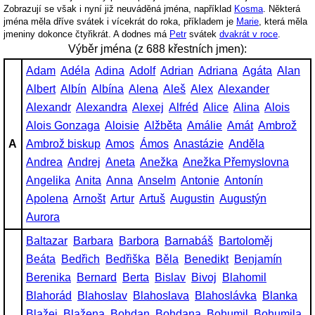
Zobrazují se však i nyní již neuváděná jména, například
Kosma
. Některá
jména měla dříve svátek i vícekrát do roka, příkladem je
Marie
, která měla
jmeniny dokonce čtyřikrát. A dodnes má
Petr
svátek
dvakrát v roce
.
Výběr jména (z 688 křestních jmen):
Adam
Adéla
Adina
Adolf
Adrian
Adriana
Agáta
Alan
Albert
Albín
Albína
Alena
Aleš
Alex
Alexander
Alexandr
Alexandra
Alexej
Alfréd
Alice
Alina
Alois
Alois Gonzaga
Aloisie
Alžběta
Amálie
Amát
Ambrož
A
Ambrož biskup
Amos
Ámos
Anastázie
Anděla
Andrea
Andrej
Aneta
Anežka
Anežka Přemyslovna
Angelika
Anita
Anna
Anselm
Antonie
Antonín
Apolena
Arnošt
Artur
Artuš
Augustin
Augustýn
Aurora
Baltazar
Barbara
Barbora
Barnabáš
Bartoloměj
Beáta
Bedřich
Bedřiška
Běla
Benedikt
Benjamín
Berenika
Bernard
Berta
Bislav
Bivoj
Blahomil
Blahorád
Blahoslav
Blahoslava
Blahoslávka
Blanka
Blažej
Blažena
Bohdan
Bohdana
Bohumil
Bohumila