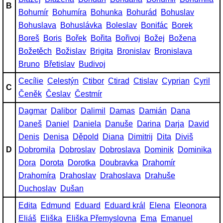
B
Bohumír
Bohumíra
Bohunka
Bohurád
Bohuslav
Bohuslava
Bohuslávka
Boleslav
Bonifác
Borek
Boreš
Boris
Bořek
Bořita
Bořivoj
Božej
Božena
Božetěch
Božislav
Brigita
Bronislav
Bronislava
Bruno
Břetislav
Budivoj
Cecílie
Celestýn
Ctibor
Ctirad
Ctislav
Cyprian
Cyril
C
Čeněk
Česlav
Čestmír
Dagmar
Dalibor
Dalimil
Damas
Damián
Dana
Daneš
Daniel
Daniela
Danuše
Darina
Darja
David
Denis
Denisa
Děpold
Diana
Dimitrij
Dita
Diviš
D
Dobromila
Dobroslav
Dobroslava
Dominik
Dominika
Dora
Dorota
Dorotka
Doubravka
Drahomír
Drahomíra
Drahoslav
Drahoslava
Drahuše
Duchoslav
Dušan
Edita
Edmund
Eduard
Eduard král
Elena
Eleonora
Eliáš
Eliška
Eliška Přemyslovna
Ema
Emanuel