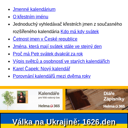
Jmenné kalendárium
O křestním jménu
Jednoduchý vyhledávač křestních jmen z současného
rozšířeného kalendária
Kdo má kdy svátek
Četnost jmen v České republice
Jména, která mají svátek stále ve stejný den
Proč má Petr svátek dvakrát za rok
Výpis světců a osobností ve starých kalendářích
Karel Čapek: Nový kalendář
Porovnání kalendářů mezi dvěma roky
Válka na Ukrajině: 1626.den