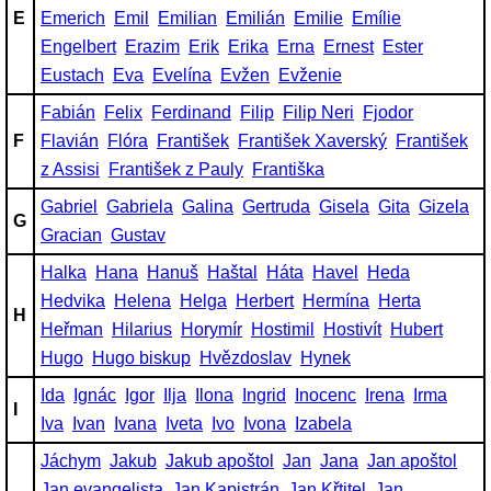
E
Emerich
Emil
Emilian
Emilián
Emilie
Emílie
Engelbert
Erazim
Erik
Erika
Erna
Ernest
Ester
Eustach
Eva
Evelína
Evžen
Evženie
Fabián
Felix
Ferdinand
Filip
Filip Neri
Fjodor
F
Flavián
Flóra
František
František Xaverský
František
z Assisi
František z Pauly
Františka
Gabriel
Gabriela
Galina
Gertruda
Gisela
Gita
Gizela
G
Gracian
Gustav
Halka
Hana
Hanuš
Haštal
Háta
Havel
Heda
Hedvika
Helena
Helga
Herbert
Hermína
Herta
H
Heřman
Hilarius
Horymír
Hostimil
Hostivít
Hubert
Hugo
Hugo biskup
Hvězdoslav
Hynek
Ida
Ignác
Igor
Ilja
Ilona
Ingrid
Inocenc
Irena
Irma
I
Iva
Ivan
Ivana
Iveta
Ivo
Ivona
Izabela
Jáchym
Jakub
Jakub apoštol
Jan
Jana
Jan apoštol
Jan evangelista
Jan Kapistrán
Jan Křtitel
Jan