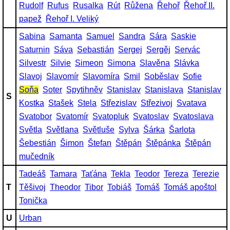
Rudolf
Rufus
Rusalka
Rút
Růžena
Řehoř
Řehoř II.
papež
Řehoř I. Veliký
Sabina
Samanta
Samuel
Sandra
Sára
Saskie
Saturnin
Sáva
Sebastián
Sergej
Sergěj
Servác
Silvestr
Silvie
Simeon
Simona
Slavěna
Slávka
Slavoj
Slavomír
Slavomíra
Smil
Soběslav
Sofie
Soňa
Soter
Spytihněv
Stanislav
Stanislava
Stanislav
S
Kostka
Stašek
Stela
Střezislav
Střezivoj
Svatava
Svatobor
Svatomír
Svatopluk
Svatoslav
Svatoslava
Světla
Světlana
Světluše
Sylva
Šárka
Šarlota
Šebestián
Šimon
Štefan
Štěpán
Štěpánka
Štěpán
mučedník
Tadeáš
Tamara
Taťána
Tekla
Teodor
Tereza
Terezie
T
Těšivoj
Theodor
Tibor
Tobiáš
Tomáš
Tomáš apoštol
Tonička
U
Urban