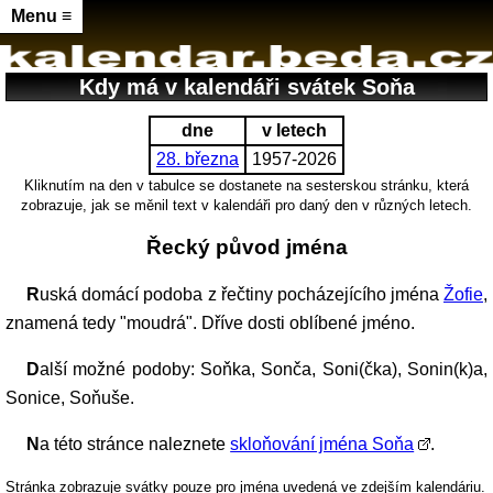
Menu ≡
Kdy má v kalendáři svátek Soňa
dne
v letech
28. března
1957-2026
Kliknutím na den v tabulce se dostanete na sesterskou stránku, která
zobrazuje, jak se měnil text v kalendáři pro daný den v různých letech.
Řecký původ jména
Ruská domácí podoba z řečtiny pocházejícího jména
Žofie
,
znamená tedy "moudrá". Dříve dosti oblíbené jméno.
Další možné podoby: Soňka, Sonča, Soni(čka), Sonin(k)a,
Sonice, Soňuše.
Na této stránce naleznete
skloňování jména Soňa
.
Stránka zobrazuje svátky pouze pro jména uvedená ve zdejším kalendáriu.