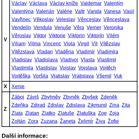
Václav
Václava
Václav kníže
Valdemar
Valentýn
Valentýna
Valerián
Valérie
Valtr
Vanda
Vanesa
Vasil
Vavřinec
Věkoslav
Veleslav
Věnceslav
Věnceslava
Vendelín
Vendula
Venuše
Věra
Verner
Veronika
Věroslav
Viktor
Viktorie
Viktorin
Viktorín
Vilém
V
Viliam
Vilma
Vincenc
Viola
Virgil
Vít
Vítězslav
Vítězslava
Vladan
Vladěna
Vladimír
Vladimíra
Vladislav
Vladislava
Vladivoj
Vlasta
Vlastimil
Vlastimila
Vlastislav
Vojslav
Vojslava
Vojtěch
Vojtěška
Voršila
Vratislav
Vratislava
Všemil
Vuk
X
Xenie
Záboj
Záviš
Zbyhněv
Zbyněk
Zbyšek
Zdeněk
Zdeňka
Zdirad
Zdislav
Zdislava
Zikmund
Zina
Zita
Z
Zlata
Zlatan
Zlatko
Zlatuše
Zlatuška
Zoe
Zoja
Zoltán
Zora
Zuzana
Žaneta
Želimír
Živa
Žofie
Další informace: