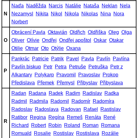
Naďa
Naděžda
Narcis
Natálie
Nataša
Neklan
Nela
N
Nezamysl
Nikita
Nikol
Nikola
Nikolas
Nina
Nora
Norbert
Obrácení Pavla
Oktavián
Oldřich
Oldřiška
Oleg
Olga
O
Oliver
Olívie
Ondřej
Ondřej apoštol
Oskar
Otakar
Otilie
Otmar
Oto
Otýlie
Oxana
Pankrác
Patricie
Patrik
Pavel
Pavla
Pavlín
Pavlína
Pavlín biskup
Petr
Petra
Petruše
Petruška
Petr z
P
Alkantary
Polykarp
Pravomil
Pravoslav
Prokop
Předislava
Přemek
Přemysl
Přibyslav
Přibyslava
Radan
Radana
Radek
Radim
Radislav
Radka
Radmil
Radmila
Radomil
Radomír
Radomíra
Radoslav
Radoslava
Radovan
Rafael
Rastislav
Ratibor
Regina
Regína
Remeš
Renáta
René
R
Richard
Robert
Robin
Roland
Roman
Romana
Romuald
Rosalie
Rostislav
Rostislava
Rozálie