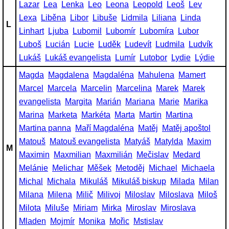
Lazar
Lea
Lenka
Leo
Leona
Leopold
Leoš
Lev
Lexa
Liběna
Libor
Libuše
Lidmila
Liliana
Linda
L
Linhart
Ljuba
Lubomil
Lubomír
Lubomíra
Lubor
Luboš
Lucián
Lucie
Luděk
Ludevít
Ludmila
Ludvík
Lukáš
Lukáš evangelista
Lumír
Lutobor
Lydie
Lýdie
Magda
Magdalena
Magdaléna
Mahulena
Mamert
Marcel
Marcela
Marcelin
Marcelina
Marek
Marek
evangelista
Margita
Marián
Mariana
Marie
Marika
Marina
Marketa
Markéta
Marta
Martin
Martina
Martina panna
Maří Magdaléna
Matěj
Matěj apoštol
Matouš
Matouš evangelista
Matyáš
Matylda
Maxim
M
Maximin
Maxmilian
Maxmilián
Mečislav
Medard
Melánie
Melichar
Měšek
Metoděj
Michael
Michaela
Michal
Michala
Mikuláš
Mikuláš biskup
Milada
Milan
Milana
Milena
Milič
Milivoj
Miloslav
Miloslava
Miloš
Milota
Miluše
Miriam
Mirka
Miroslav
Miroslava
Mladen
Mojmír
Monika
Mořic
Mstislav