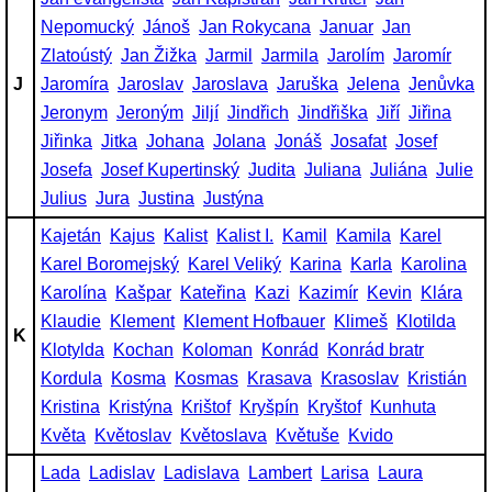
Nepomucký
Jánoš
Jan Rokycana
Januar
Jan
Zlatoústý
Jan Žižka
Jarmil
Jarmila
Jarolím
Jaromír
J
Jaromíra
Jaroslav
Jaroslava
Jaruška
Jelena
Jenůvka
Jeronym
Jeroným
Jiljí
Jindřich
Jindřiška
Jiří
Jiřina
Jiřinka
Jitka
Johana
Jolana
Jonáš
Josafat
Josef
Josefa
Josef Kupertinský
Judita
Juliana
Juliána
Julie
Julius
Jura
Justina
Justýna
Kajetán
Kajus
Kalist
Kalist I.
Kamil
Kamila
Karel
Karel Boromejský
Karel Veliký
Karina
Karla
Karolina
Karolína
Kašpar
Kateřina
Kazi
Kazimír
Kevin
Klára
Klaudie
Klement
Klement Hofbauer
Klimeš
Klotilda
K
Klotylda
Kochan
Koloman
Konrád
Konrád bratr
Kordula
Kosma
Kosmas
Krasava
Krasoslav
Kristián
Kristina
Kristýna
Krištof
Kryšpín
Kryštof
Kunhuta
Květa
Květoslav
Květoslava
Květuše
Kvido
Lada
Ladislav
Ladislava
Lambert
Larisa
Laura