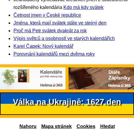
rozšířeného kalendária
Kdo má kdy svátek
Četnost jmen v České republice
Jména, která mají svátek stále ve stejný den
Proč má Petr svátek dvakrát za rok
Výpis světců a osobností ve starých kalendářích
Karel Čapek: Nový kalendář
Porovnání kalendářů mezi dvěma roky
Válka na Ukrajině: 1627.den
Nahoru
Mapa stránek
Cookies
Hledat