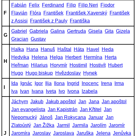
Fabián
Felix
Ferdinand
Filip
Filip Neri
Fjodor
F
Flavián
Flóra
František
František Xaverský
František
z Assisi
František z Pauly
Františka
Gabriel
Gabriela
Galina
Gertruda
Gisela
Gita
Gizela
G
Gracian
Gustav
Halka
Hana
Hanuš
Haštal
Háta
Havel
Heda
Hedvika
Helena
Helga
Herbert
Hermína
Herta
H
Heřman
Hilarius
Horymír
Hostimil
Hostivít
Hubert
Hugo
Hugo biskup
Hvězdoslav
Hynek
Ida
Ignác
Igor
Ilja
Ilona
Ingrid
Inocenc
Irena
Irma
I
Iva
Ivan
Ivana
Iveta
Ivo
Ivona
Izabela
Jáchym
Jakub
Jakub apoštol
Jan
Jana
Jan apoštol
Jan evangelista
Jan Kapistrán
Jan Křtitel
Jan
Nepomucký
Jánoš
Jan Rokycana
Januar
Jan
Zlatoústý
Jan Žižka
Jarmil
Jarmila
Jarolím
Jaromír
J
Jaromíra
Jaroslav
Jaroslava
Jaruška
Jelena
Jenůvka