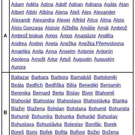
Adam
Adéla
Adina
Adolf
Adrian
Adriana
Agáta
Alan
Albert
Albín
Albína
Alena
Aleš
Alex
Alexander
Alexandr
Alexandra
Alexej
Alfréd
Alice
Alina
Alois
Alois Gonzaga
Aloisie
Alžběta
Amálie
Amát
Ambrož
A
Ambrož biskup
Amos
Ámos
Anastázie
Anděla
Andrea
Andrej
Aneta
Anežka
Anežka Přemyslovna
Angelika
Anita
Anna
Anselm
Antonie
Antonín
Apolena
Arnošt
Artur
Artuš
Augustin
Augustýn
Aurora
Baltazar
Barbara
Barbora
Barnabáš
Bartoloměj
Beáta
Bedřich
Bedřiška
Běla
Benedikt
Benjamín
Berenika
Bernard
Berta
Bislav
Bivoj
Blahomil
Blahorád
Blahoslav
Blahoslava
Blahoslávka
Blanka
Blažej
Blažena
Bohdan
Bohdana
Bohumil
Bohumila
B
Bohumír
Bohumíra
Bohunka
Bohurád
Bohuslav
Bohuslava
Bohuslávka
Boleslav
Bonifác
Borek
Boreš
Boris
Bořek
Bořita
Bořivoj
Božej
Božena