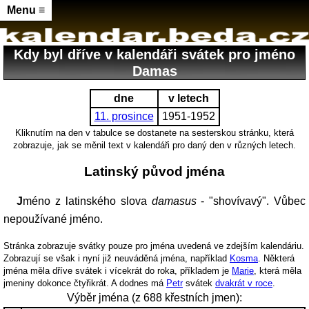
Menu ≡
Kdy byl dříve v kalendáři svátek pro jméno
Damas
dne
v letech
11. prosince
1951-1952
Kliknutím na den v tabulce se dostanete na sesterskou stránku, která
zobrazuje, jak se měnil text v kalendáři pro daný den v různých letech.
Latinský původ jména
Jméno z latinského slova
damasus
- "shovívavý". Vůbec
nepoužívané jméno.
Stránka zobrazuje svátky pouze pro jména uvedená ve zdejším kalendáriu.
Zobrazují se však i nyní již neuváděná jména, například
Kosma
. Některá
jména měla dříve svátek i vícekrát do roka, příkladem je
Marie
, která měla
jmeniny dokonce čtyřikrát. A dodnes má
Petr
svátek
dvakrát v roce
.
Výběr jména (z 688 křestních jmen):