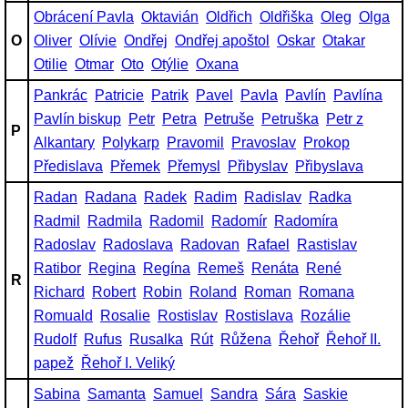
Obrácení Pavla
Oktavián
Oldřich
Oldřiška
Oleg
Olga
O
Oliver
Olívie
Ondřej
Ondřej apoštol
Oskar
Otakar
Otilie
Otmar
Oto
Otýlie
Oxana
Pankrác
Patricie
Patrik
Pavel
Pavla
Pavlín
Pavlína
Pavlín biskup
Petr
Petra
Petruše
Petruška
Petr z
P
Alkantary
Polykarp
Pravomil
Pravoslav
Prokop
Předislava
Přemek
Přemysl
Přibyslav
Přibyslava
Radan
Radana
Radek
Radim
Radislav
Radka
Radmil
Radmila
Radomil
Radomír
Radomíra
Radoslav
Radoslava
Radovan
Rafael
Rastislav
Ratibor
Regina
Regína
Remeš
Renáta
René
R
Richard
Robert
Robin
Roland
Roman
Romana
Romuald
Rosalie
Rostislav
Rostislava
Rozálie
Rudolf
Rufus
Rusalka
Rút
Růžena
Řehoř
Řehoř II.
papež
Řehoř I. Veliký
Sabina
Samanta
Samuel
Sandra
Sára
Saskie