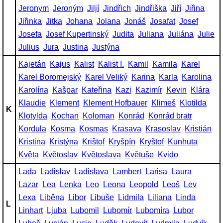
Jeronym
Jeroným
Jiljí
Jindřich
Jindřiška
Jiří
Jiřina
Jiřinka
Jitka
Johana
Jolana
Jonáš
Josafat
Josef
Josefa
Josef Kupertinský
Judita
Juliana
Juliána
Julie
Julius
Jura
Justina
Justýna
Kajetán
Kajus
Kalist
Kalist I.
Kamil
Kamila
Karel
Karel Boromejský
Karel Veliký
Karina
Karla
Karolina
Karolína
Kašpar
Kateřina
Kazi
Kazimír
Kevin
Klára
Klaudie
Klement
Klement Hofbauer
Klimeš
Klotilda
K
Klotylda
Kochan
Koloman
Konrád
Konrád bratr
Kordula
Kosma
Kosmas
Krasava
Krasoslav
Kristián
Kristina
Kristýna
Krištof
Kryšpín
Kryštof
Kunhuta
Květa
Květoslav
Květoslava
Květuše
Kvido
Lada
Ladislav
Ladislava
Lambert
Larisa
Laura
Lazar
Lea
Lenka
Leo
Leona
Leopold
Leoš
Lev
Lexa
Liběna
Libor
Libuše
Lidmila
Liliana
Linda
L
Linhart
Ljuba
Lubomil
Lubomír
Lubomíra
Lubor