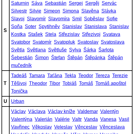
Saturnin
Sáva
Sebastián
Sergej
Sergěj
Servác
Silvestr
Silvie
Simeon
Simona
Slavěna
Slávka
Slavoj
Slavomír
Slavomíra
Smil
Soběslav
Sofie
Soňa
Soter
Spytihněv
Stanislav
Stanislava
Stanislav
S
Kostka
Stašek
Stela
Střezislav
Střezivoj
Svatava
Svatobor
Svatomír
Svatopluk
Svatoslav
Svatoslava
Světla
Světlana
Světluše
Sylva
Šárka
Šarlota
Šebestián
Šimon
Štefan
Štěpán
Štěpánka
Štěpán
mučedník
Tadeáš
Tamara
Taťána
Tekla
Teodor
Tereza
Terezie
T
Těšivoj
Theodor
Tibor
Tobiáš
Tomáš
Tomáš apoštol
Tonička
U
Urban
Václav
Václava
Václav kníže
Valdemar
Valentýn
Valentýna
Valerián
Valérie
Valtr
Vanda
Vanesa
Vasil
Vavřinec
Věkoslav
Veleslav
Věnceslav
Věnceslava