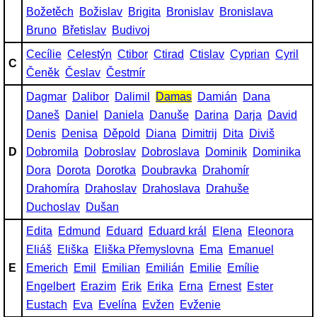
Božetěch
Božislav
Brigita
Bronislav
Bronislava
Bruno
Břetislav
Budivoj
Cecílie
Celestýn
Ctibor
Ctirad
Ctislav
Cyprian
Cyril
C
Čeněk
Česlav
Čestmír
Dagmar
Dalibor
Dalimil
Damas
Damián
Dana
Daneš
Daniel
Daniela
Danuše
Darina
Darja
David
Denis
Denisa
Děpold
Diana
Dimitrij
Dita
Diviš
D
Dobromila
Dobroslav
Dobroslava
Dominik
Dominika
Dora
Dorota
Dorotka
Doubravka
Drahomír
Drahomíra
Drahoslav
Drahoslava
Drahuše
Duchoslav
Dušan
Edita
Edmund
Eduard
Eduard král
Elena
Eleonora
Eliáš
Eliška
Eliška Přemyslovna
Ema
Emanuel
E
Emerich
Emil
Emilian
Emilián
Emilie
Emílie
Engelbert
Erazim
Erik
Erika
Erna
Ernest
Ester
Eustach
Eva
Evelína
Evžen
Evženie