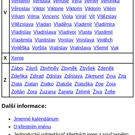
Vendelín
Vendula
Venuše
Věra
Verner
Veronika
Věroslav
Viktor
Viktorie
Viktorin
Viktorín
Vilém
V
Viliam
Vilma
Vincenc
Viola
Virgil
Vít
Vítězslav
Vítězslava
Vladan
Vladěna
Vladimír
Vladimíra
Vladislav
Vladislava
Vladivoj
Vlasta
Vlastimil
Vlastimila
Vlastislav
Vojslav
Vojslava
Vojtěch
Vojtěška
Voršila
Vratislav
Vratislava
Všemil
Vuk
X
Xenie
Záboj
Záviš
Zbyhněv
Zbyněk
Zbyšek
Zdeněk
Zdeňka
Zdirad
Zdislav
Zdislava
Zikmund
Zina
Zita
Z
Zlata
Zlatan
Zlatko
Zlatuše
Zlatuška
Zoe
Zoja
Zoltán
Zora
Zuzana
Žaneta
Želimír
Živa
Žofie
Další informace:
Jmenné kalendárium
O křestním jménu
Jednoduchý vyhledávač křestních jmen z současného