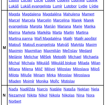
Luboš
Lucián
Lucie
Luděk
Ludevít
Ludmila
Ludvík
Lukáš
Lukáš evangelista
Lumír
Lutobor
Lydie
Lýdie
Magda
Magdalena
Magdaléna
Mahulena
Mamert
Marcel
Marcela
Marcelin
Marcelina
Marek
Marek
evangelista
Margita
Marián
Mariana
Marie
Marika
Marina
Marketa
Markéta
Marta
Martin
Martina
Martina panna
Maří Magdaléna
Matěj
Matěj apoštol
Matouš
Matouš evangelista
Matyáš
Matylda
Maxim
M
Maximin
Maxmilian
Maxmilián
Mečislav
Medard
Melánie
Melichar
Měšek
Metoděj
Michael
Michaela
Michal
Michala
Mikuláš
Mikuláš biskup
Milada
Milan
Milana
Milena
Milič
Milivoj
Miloslav
Miloslava
Miloš
Milota
Miluše
Miriam
Mirka
Miroslav
Miroslava
Mladen
Mojmír
Monika
Mořic
Mstislav
Naďa
Naděžda
Narcis
Natálie
Nataša
Neklan
Nela
N
Nezamysl
Nikita
Nikol
Nikola
Nikolas
Nina
Nora
Norbert