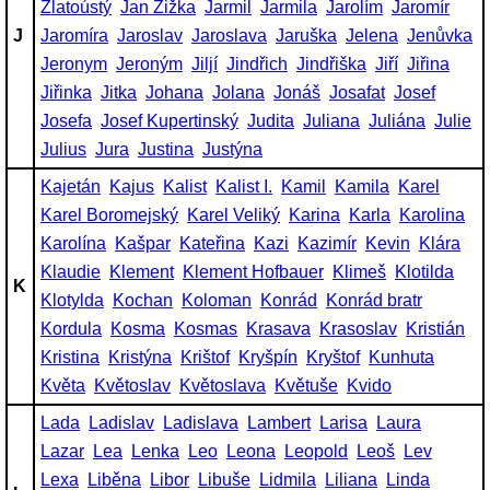
Zlatoústý
Jan Žižka
Jarmil
Jarmila
Jarolím
Jaromír
J
Jaromíra
Jaroslav
Jaroslava
Jaruška
Jelena
Jenůvka
Jeronym
Jeroným
Jiljí
Jindřich
Jindřiška
Jiří
Jiřina
Jiřinka
Jitka
Johana
Jolana
Jonáš
Josafat
Josef
Josefa
Josef Kupertinský
Judita
Juliana
Juliána
Julie
Julius
Jura
Justina
Justýna
Kajetán
Kajus
Kalist
Kalist I.
Kamil
Kamila
Karel
Karel Boromejský
Karel Veliký
Karina
Karla
Karolina
Karolína
Kašpar
Kateřina
Kazi
Kazimír
Kevin
Klára
Klaudie
Klement
Klement Hofbauer
Klimeš
Klotilda
K
Klotylda
Kochan
Koloman
Konrád
Konrád bratr
Kordula
Kosma
Kosmas
Krasava
Krasoslav
Kristián
Kristina
Kristýna
Krištof
Kryšpín
Kryštof
Kunhuta
Květa
Květoslav
Květoslava
Květuše
Kvido
Lada
Ladislav
Ladislava
Lambert
Larisa
Laura
Lazar
Lea
Lenka
Leo
Leona
Leopold
Leoš
Lev
Lexa
Liběna
Libor
Libuše
Lidmila
Liliana
Linda