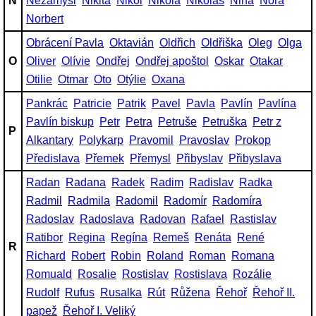
N
Nezamysl
Nikita
Nikol
Nikola
Nikolas
Nina
Nora
Norbert
Obrácení Pavla
Oktavián
Oldřich
Oldřiška
Oleg
Olga
O
Oliver
Olívie
Ondřej
Ondřej apoštol
Oskar
Otakar
Otilie
Otmar
Oto
Otýlie
Oxana
Pankrác
Patricie
Patrik
Pavel
Pavla
Pavlín
Pavlína
Pavlín biskup
Petr
Petra
Petruše
Petruška
Petr z
P
Alkantary
Polykarp
Pravomil
Pravoslav
Prokop
Předislava
Přemek
Přemysl
Přibyslav
Přibyslava
Radan
Radana
Radek
Radim
Radislav
Radka
Radmil
Radmila
Radomil
Radomír
Radomíra
Radoslav
Radoslava
Radovan
Rafael
Rastislav
Ratibor
Regina
Regína
Remeš
Renáta
René
R
Richard
Robert
Robin
Roland
Roman
Romana
Romuald
Rosalie
Rostislav
Rostislava
Rozálie
Rudolf
Rufus
Rusalka
Rút
Růžena
Řehoř
Řehoř II.
papež
Řehoř I. Veliký