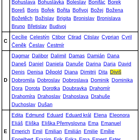
Bohuslava
Bohuslávka
Boleslav
Bonifác
Borek
Boreš
Boris
Bořek
Bořita
Bořivoj
Božej
Božena
Božetěch
Božislav
Brigita
Bronislav
Bronislava
Bruno
Břetislav
Budivoj
Cecílie
Celestýn
Ctibor
Ctirad
Ctislav
Cyprian
Cyril
C
Čeněk
Česlav
Čestmír
Dagmar
Dalibor
Dalimil
Damas
Damián
Dana
Daneš
Daniel
Daniela
Danuše
Darina
Darja
David
Denis
Denisa
Děpold
Diana
Dimitrij
Dita
Diviš
D
Dobromila
Dobroslav
Dobroslava
Dominik
Dominika
Dora
Dorota
Dorotka
Doubravka
Drahomír
Drahomíra
Drahoslav
Drahoslava
Drahuše
Duchoslav
Dušan
Edita
Edmund
Eduard
Eduard král
Elena
Eleonora
Eliáš
Eliška
Eliška Přemyslovna
Ema
Emanuel
E
Emerich
Emil
Emilian
Emilián
Emilie
Emílie
Engelbert
Erazim
Erik
Erika
Erna
Ernest
Ester