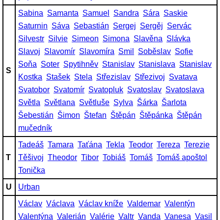
Sabina
Samanta
Samuel
Sandra
Sára
Saskie
Saturnin
Sáva
Sebastián
Sergej
Sergěj
Servác
Silvestr
Silvie
Simeon
Simona
Slavěna
Slávka
Slavoj
Slavomír
Slavomíra
Smil
Soběslav
Sofie
Soňa
Soter
Spytihněv
Stanislav
Stanislava
Stanislav
S
Kostka
Stašek
Stela
Střezislav
Střezivoj
Svatava
Svatobor
Svatomír
Svatopluk
Svatoslav
Svatoslava
Světla
Světlana
Světluše
Sylva
Šárka
Šarlota
Šebestián
Šimon
Štefan
Štěpán
Štěpánka
Štěpán
mučedník
Tadeáš
Tamara
Taťána
Tekla
Teodor
Tereza
Terezie
T
Těšivoj
Theodor
Tibor
Tobiáš
Tomáš
Tomáš apoštol
Tonička
U
Urban
Václav
Václava
Václav kníže
Valdemar
Valentýn
Valentýna
Valerián
Valérie
Valtr
Vanda
Vanesa
Vasil