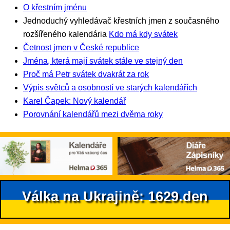
O křestním jménu
Jednoduchý vyhledávač křestních jmen z současného
rozšířeného kalendária
Kdo má kdy svátek
Četnost jmen v České republice
Jména, která mají svátek stále ve stejný den
Proč má Petr svátek dvakrát za rok
Výpis světců a osobností ve starých kalendářích
Karel Čapek: Nový kalendář
Porovnání kalendářů mezi dvěma roky
Válka na Ukrajině: 1629.den