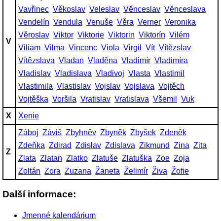
Vavřinec
Věkoslav
Veleslav
Věnceslav
Věnceslava
Vendelín
Vendula
Venuše
Věra
Verner
Veronika
Věroslav
Viktor
Viktorie
Viktorin
Viktorín
Vilém
V
Viliam
Vilma
Vincenc
Viola
Virgil
Vít
Vítězslav
Vítězslava
Vladan
Vladěna
Vladimír
Vladimíra
Vladislav
Vladislava
Vladivoj
Vlasta
Vlastimil
Vlastimila
Vlastislav
Vojslav
Vojslava
Vojtěch
Vojtěška
Voršila
Vratislav
Vratislava
Všemil
Vuk
X
Xenie
Záboj
Záviš
Zbyhněv
Zbyněk
Zbyšek
Zdeněk
Zdeňka
Zdirad
Zdislav
Zdislava
Zikmund
Zina
Zita
Z
Zlata
Zlatan
Zlatko
Zlatuše
Zlatuška
Zoe
Zoja
Zoltán
Zora
Zuzana
Žaneta
Želimír
Živa
Žofie
Další informace:
Jmenné kalendárium