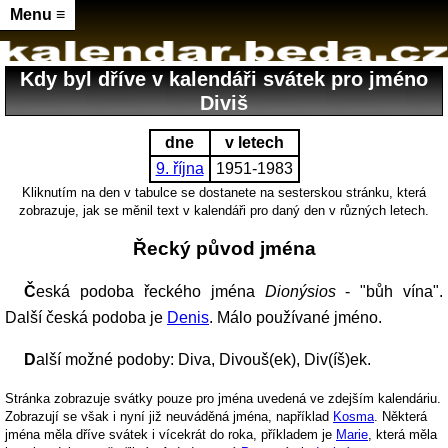
Menu ≡
Kdy byl dříve v kalendáři svátek pro jméno
Diviš
dne
v letech
9. října
1951-1983
Kliknutím na den v tabulce se dostanete na sesterskou stránku, která
zobrazuje, jak se měnil text v kalendáři pro daný den v různých letech.
Řecký původ jména
Česká podoba řeckého jména
Dionýsios
- "bůh vína".
Další česká podoba je
Denis
. Málo používané jméno.
Další možné podoby: Diva, Divouš(ek), Div(íš)ek.
Stránka zobrazuje svátky pouze pro jména uvedená ve zdejším kalendáriu.
Zobrazují se však i nyní již neuváděná jména, například
Kosma
. Některá
jména měla dříve svátek i vícekrát do roka, příkladem je
Marie
, která měla