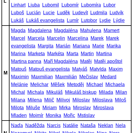
L
Linhart
Ljuba
Lubomil
Lubomír
Lubomíra
Lubor
Luboš
Lucián
Lucie
Luděk
Ludevít
Ludmila
Ludvík
Lukáš
Lukáš evangelista
Lumír
Lutobor
Lydie
Lýdie
Magda
Magdalena
Magdaléna
Mahulena
Mamert
Marcel
Marcela
Marcelin
Marcelina
Marek
Marek
evangelista
Margita
Marián
Mariana
Marie
Marika
Marina
Marketa
Markéta
Marta
Martin
Martina
Martina panna
Maří Magdaléna
Matěj
Matěj apoštol
Matouš
Matouš evangelista
Matyáš
Matylda
Maxim
M
Maximin
Maxmilian
Maxmilián
Mečislav
Medard
Melánie
Melichar
Měšek
Metoděj
Michael
Michaela
Michal
Michala
Mikuláš
Mikuláš biskup
Milada
Milan
Milana
Milena
Milič
Milivoj
Miloslav
Miloslava
Miloš
Milota
Miluše
Miriam
Mirka
Miroslav
Miroslava
Mladen
Mojmír
Monika
Mořic
Mstislav
Naďa
Naděžda
Narcis
Natálie
Nataša
Neklan
Nela