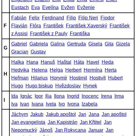
Eustach
Eva
Evelína
Evžen
Evženie
Fabián
Felix
Ferdinand
Filip
Filip Neri
Fjodor
F
Flavián
Flóra
František
František Xaverský
František
z Assisi
František z Pauly
Františka
Gabriel
Gabriela
Galina
Gertruda
Gisela
Gita
Gizela
G
Gracian
Gustav
Halka
Hana
Hanuš
Haštal
Háta
Havel
Heda
Hedvika
Helena
Helga
Herbert
Hermína
Herta
H
Heřman
Hilarius
Horymír
Hostimil
Hostivít
Hubert
Hugo
Hugo biskup
Hvězdoslav
Hynek
Ida
Ignác
Igor
Ilja
Ilona
Ingrid
Inocenc
Irena
Irma
I
Iva
Ivan
Ivana
Iveta
Ivo
Ivona
Izabela
Jáchym
Jakub
Jakub apoštol
Jan
Jana
Jan apoštol
Jan evangelista
Jan Kapistrán
Jan Křtitel
Jan
Nepomucký
Jánoš
Jan Rokycana
Januar
Jan