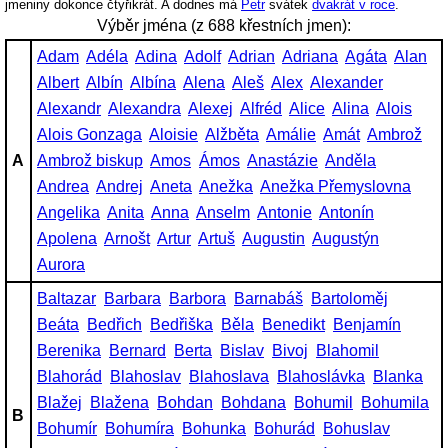
jmeniny dokonce čtyřikrát. A dodnes má
Petr
svátek
dvakrát v roce
.
Výběr jména (z 688 křestních jmen):
Adam
Adéla
Adina
Adolf
Adrian
Adriana
Agáta
Alan
Albert
Albín
Albína
Alena
Aleš
Alex
Alexander
Alexandr
Alexandra
Alexej
Alfréd
Alice
Alina
Alois
Alois Gonzaga
Aloisie
Alžběta
Amálie
Amát
Ambrož
A
Ambrož biskup
Amos
Ámos
Anastázie
Anděla
Andrea
Andrej
Aneta
Anežka
Anežka Přemyslovna
Angelika
Anita
Anna
Anselm
Antonie
Antonín
Apolena
Arnošt
Artur
Artuš
Augustin
Augustýn
Aurora
Baltazar
Barbara
Barbora
Barnabáš
Bartoloměj
Beáta
Bedřich
Bedřiška
Běla
Benedikt
Benjamín
Berenika
Bernard
Berta
Bislav
Bivoj
Blahomil
Blahorád
Blahoslav
Blahoslava
Blahoslávka
Blanka
Blažej
Blažena
Bohdan
Bohdana
Bohumil
Bohumila
B
Bohumír
Bohumíra
Bohunka
Bohurád
Bohuslav