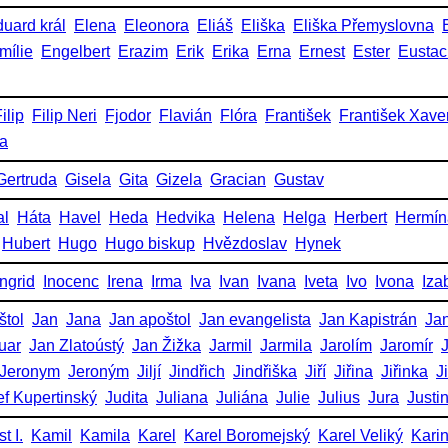
uard král
Elena
Eleonora
Eliáš
Eliška
Eliška Přemyslovna
mílie
Engelbert
Erazim
Erik
Erika
Erna
Ernest
Ester
Eustac
ilip
Filip Neri
Fjodor
Flavián
Flóra
František
František Xave
ka
Gertruda
Gisela
Gita
Gizela
Gracian
Gustav
al
Háta
Havel
Heda
Hedvika
Helena
Helga
Herbert
Hermín
Hubert
Hugo
Hugo biskup
Hvězdoslav
Hynek
Ingrid
Inocenc
Irena
Irma
Iva
Ivan
Ivana
Iveta
Ivo
Ivona
Iza
štol
Jan
Jana
Jan apoštol
Jan evangelista
Jan Kapistrán
Jan
uar
Jan Zlatoústý
Jan Žižka
Jarmil
Jarmila
Jarolím
Jaromír
Jeronym
Jeroným
Jiljí
Jindřich
Jindřiška
Jiří
Jiřina
Jiřinka
J
ef Kupertinský
Judita
Juliana
Juliána
Julie
Julius
Jura
Justi
t I.
Kamil
Kamila
Karel
Karel Boromejský
Karel Veliký
Kari