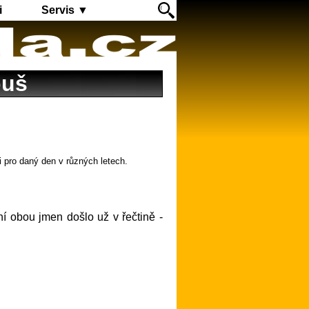
i
Servis ▼
ouš
i pro daný den v různých letech.
ení obou jmen došlo už v řečtině -