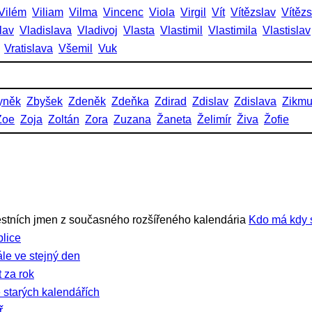
Vilém
Viliam
Vilma
Vincenc
Viola
Virgil
Vít
Vítězslav
Vítěz
lav
Vladislava
Vladivoj
Vlasta
Vlastimil
Vlastimila
Vlastislav
Vratislava
Všemil
Vuk
yněk
Zbyšek
Zdeněk
Zdeňka
Zdirad
Zdislav
Zdislava
Zikm
Zoe
Zoja
Zoltán
Zora
Zuzana
Žaneta
Želimír
Živa
Žofie
stních jmen z současného rozšířeného kalendária
Kdo má kdy 
lice
ále ve stejný den
 za rok
 starých kalendářích
ř