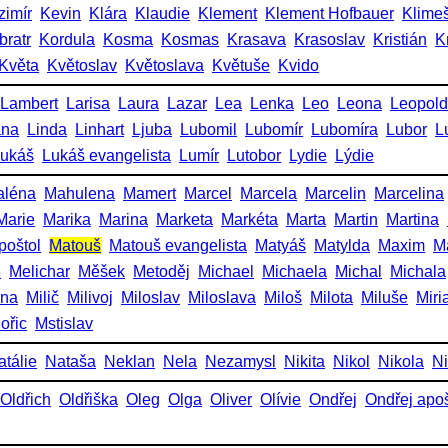
zimír
Kevin
Klára
Klaudie
Klement
Klement Hofbauer
Klime
bratr
Kordula
Kosma
Kosmas
Krasava
Krasoslav
Kristián
K
Květa
Květoslav
Květoslava
Květuše
Kvido
Lambert
Larisa
Laura
Lazar
Lea
Lenka
Leo
Leona
Leopold
ana
Linda
Linhart
Ljuba
Lubomil
Lubomír
Lubomíra
Lubor
L
ukáš
Lukáš evangelista
Lumír
Lutobor
Lydie
Lýdie
aléna
Mahulena
Mamert
Marcel
Marcela
Marcelin
Marcelina
Marie
Marika
Marina
Marketa
Markéta
Marta
Martin
Martina
poštol
Matouš
Matouš evangelista
Matyáš
Matylda
Maxim
M
e
Melichar
Měšek
Metoděj
Michael
Michaela
Michal
Michala
ena
Milič
Milivoj
Miloslav
Miloslava
Miloš
Milota
Miluše
Miri
ořic
Mstislav
atálie
Nataša
Neklan
Nela
Nezamysl
Nikita
Nikol
Nikola
Ni
Oldřich
Oldřiška
Oleg
Olga
Oliver
Olívie
Ondřej
Ondřej apoš