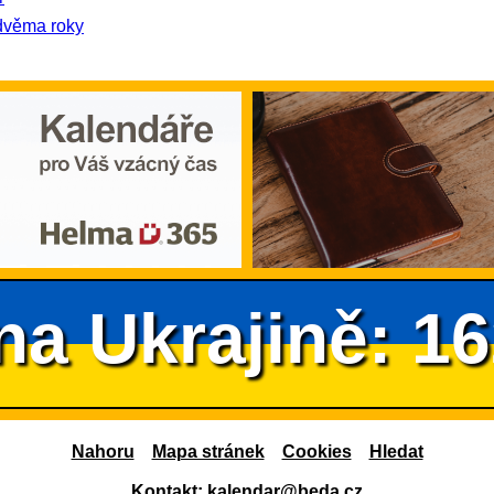
dvěma roky
na Ukrajině: 1
Nahoru
Mapa stránek
Cookies
Hledat
Kontakt:
kalendar@beda.cz