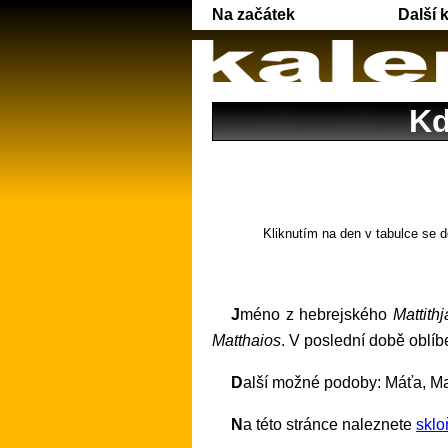
Na začátek
Další 
Kd
Kliknutím na den v tabulce se d
Jméno z hebrejského
Mattithj
Matthaios
. V poslední době oblí
Další možné podoby: Máťa, Ma
Na této stránce naleznete
sklo