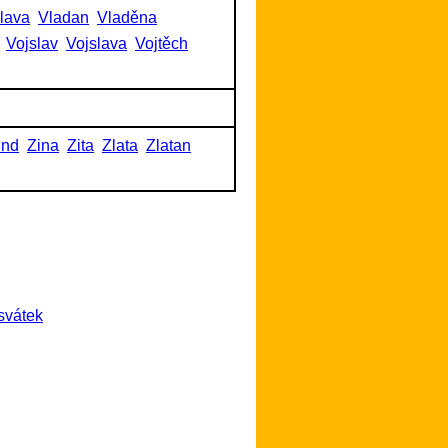
slava
Vladan
Vladěna
Vojslav
Vojslava
Vojtěch
und
Zina
Zita
Zlata
Zlatan
svátek