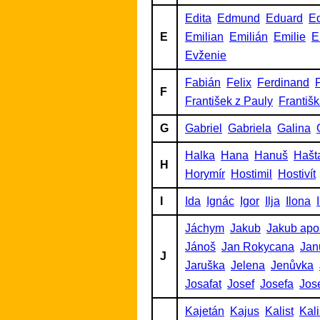
Edita
Edmund
Eduard
Ed
E
Emilian
Emilián
Emilie
E
Evženie
Fabián
Felix
Ferdinand
F
F
František z Pauly
Františ
G
Gabriel
Gabriela
Galina
Halka
Hana
Hanuš
Hašt
H
Horymír
Hostimil
Hostivít
I
Ida
Ignác
Igor
Ilja
Ilona
Jáchym
Jakub
Jakub apo
Jánoš
Jan Rokycana
Jan
J
Jaruška
Jelena
Jenůvka
Josafat
Josef
Josefa
Jos
Kajetán
Kajus
Kalist
Kalis