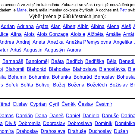
a uvedená ve zdejším kalendáriu. Zobrazují se však i nyní již neuváděná jm
íkladem je
Marie
, která měla jmeniny dokonce čtyřikrát. A dodnes má
Petr
svá
Výběr jména (z 688 křestních jmen):
Adrian
Adriana
Agáta
Alan
Albert
Albín
Albína
Alena
Aleš
lice
Alina
Alois
Alois Gonzaga
Aloisie
Alžběta
Amálie
Amát
Andrea
Andrej
Aneta
Anežka
Anežka Přemyslovna
Angelika
rtur
Artuš
Augustin
Augustýn
Aurora
Barnabáš
Bartoloměj
Beáta
Bedřich
Bedřiška
Běla
Benedi
oj
Blahomil
Blahorád
Blahoslav
Blahoslava
Blahoslávka
Bl
ila
Bohumír
Bohumíra
Bohunka
Bohurád
Bohuslav
Bohusla
is
Bořek
Bořita
Bořivoj
Božej
Božena
Božetěch
Božislav
Br
tirad
Ctislav
Cyprian
Cyril
Čeněk
Česlav
Čestmír
Damas
Damián
Dana
Daneš
Daniel
Daniela
Danuše
Darin
ta
Diviš
Dobromila
Dobroslav
Dobroslava
Dominik
Dominik
homíra
Drahoslav
Drahoslava
Drahuše
Duchoslav
Dušan