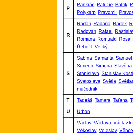
Pankrác
Patricie
Patrik
P
P
Polykarp
Pravomil
Pravo
Radan
Radana
Radek
R
Radovan
Rafael
Rastisla
R
Romana
Romuald
Rosal
Řehoř I. Veliký
Sabina
Samanta
Samuel
Simeon
Simona
Slavěna
S
Stanislava
Stanislav Kost
Svatoslava
Světla
Světla
mučedník
T
Tadeáš
Tamara
Taťána
T
U
Urban
Václav
Václava
Václav k
Věkoslav
Veleslav
Věnce