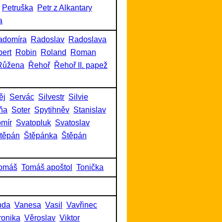
Petruška
Petr z Alkantary
a
adomíra
Radoslav
Radoslava
ert
Robin
Roland
Roman
Růžena
Řehoř
Řehoř II. papež
ěj
Servác
Silvestr
Silvie
ňa
Soter
Spytihněv
Stanislav
omír
Svatopluk
Svatoslav
těpán
Štěpánka
Štěpán
omáš
Tomáš apoštol
Tonička
nda
Vanesa
Vasil
Vavřinec
ronika
Věroslav
Viktor