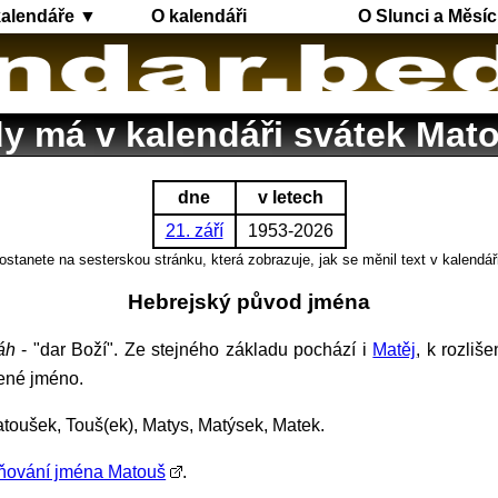
kalendáře ▼
O kalendáři
O Slunci a Měsíc
y má v kalendáři svátek Mat
dne
v letech
21. září
1953-2026
ostanete na sesterskou stránku, která zobrazuje, jak se měnil text v kalendář
Hebrejský původ jména
áh
- "dar Boží". Ze stejného základu pochází i
Matěj
, k rozliš
bené jméno.
toušek, Touš(ek), Matys, Matýsek, Matek.
ňování jména Matouš
.