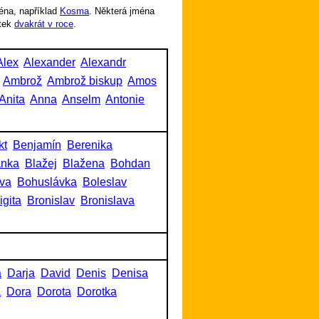
éna, například
Kosma
. Některá jména
tek
dvakrát v roce
.
Alex
Alexander
Alexandr
Ambrož
Ambrož biskup
Amos
Anita
Anna
Anselm
Antonie
kt
Benjamín
Berenika
anka
Blažej
Blažena
Bohdan
va
Bohuslávka
Boleslav
igita
Bronislav
Bronislava
a
Darja
David
Denis
Denisa
a
Dora
Dorota
Dorotka