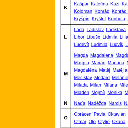
Kašpar
Kateřina
Kazi
Ka
K
Koloman
Konrád
Konrád 
Kryšpín
Kryštof
Kunhuta
Lada
Ladislav
Ladislava
L
Libor
Libuše
Lidmila
Lili
Ludevít
Ludmila
Ludvík
L
Magda
Magdalena
Magd
Margita
Marián
Mariana
Magdaléna
Matěj
Matěj a
M
Mečislav
Medard
Meláni
Milada
Milan
Milana
Mil
Mladen
Mojmír
Monika
M
N
Naďa
Naděžda
Narcis
N
Obrácení Pavla
Oktavián
O
Otmar
Oto
Otýlie
Oxana