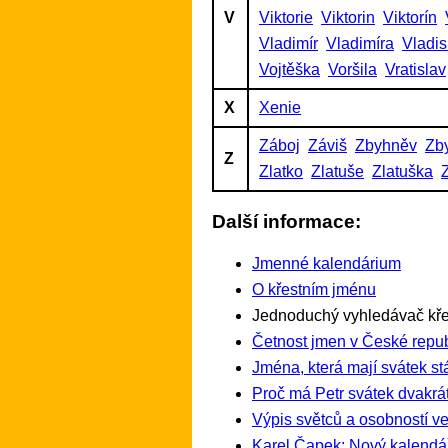
V
Viktorie
Viktorin
Viktorín
Vladimír
Vladimíra
Vladis
Vojtěška
Voršila
Vratislav
X
Xenie
Záboj
Záviš
Zbyhněv
Zb
Z
Zlatko
Zlatuše
Zlatuška
Další informace:
Jmenné kalendárium
O křestním jménu
Jednoduchý vyhledávač kře
Četnost jmen v České repub
Jména, která mají svátek st
Proč má Petr svátek dvakrát
Výpis světců a osobností ve
Karel Čapek: Nový kalendá