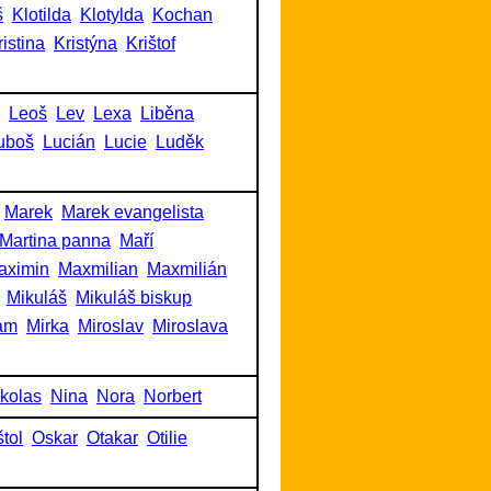
š
Klotilda
Klotylda
Kochan
ristina
Kristýna
Krištof
Leoš
Lev
Lexa
Liběna
uboš
Lucián
Lucie
Luděk
Marek
Marek evangelista
Martina panna
Maří
aximin
Maxmilian
Maxmilián
Mikuláš
Mikuláš biskup
am
Mirka
Miroslav
Miroslava
kolas
Nina
Nora
Norbert
tol
Oskar
Otakar
Otilie