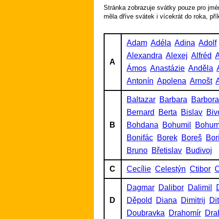
Stránka zobrazuje svátky pouze pro jmén
měla dříve svátek i vícekrát do roka, př
Adam
Adéla
Adina
Adolf
Alexandra
Alexej
Alfréd
A
A
Ámos
Anastázie
Anděla
Antonín
Apolena
Arnošt
A
Baltazar
Barbara
Barbora
Bernard
Berta
Bislav
Biv
B
Bohdana
Bohumil
Bohum
Bonifác
Borek
Boreš
Bor
Bruno
Břetislav
Budivoj
C
Cecílie
Celestýn
Ctibor
C
Dagmar
Dalibor
Dalimil
D
Děpold
Diana
Dimitrij
Di
Doubravka
Drahomír
Dra