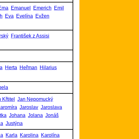
Ema
Emanuel
Emerich
Emil
h
Eva
Evelína
Evžen
rský
František z Assisi
a
Herta
Heřman
Hilarius
bela
 Křtitel
Jan Nepomucký
Jaromíra
Jaroslav
Jaroslava
itka
Johana
Jolana
Jonáš
na
Justýna
na
Karla
Karolina
Karolína