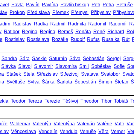
avel
Pavla
Pavlín
Pavlína
Pavlín biskup
Petr
Petra
Petruše
slav
Prokop
Předislava
Přemek
Přemysl
Přibyslav
Přibyslav
adim
Radislav
Radka
Radmil
Radmila
Radomil
Radomír
R
v
Ratibor
Regina
Regína
Remeš
Renáta
René
Richard
Rob
ie
Rostislav
Rostislava
Rozálie
Rudolf
Rufus
Rusalka
Rút
Sandra
Sára
Saskie
Saturnin
Sáva
Sebastián
Sergej
Serg
Slávka
Slavoj
Slavomír
Slavomíra
Smil
Soběslav
Sofie
So
ka
Stašek
Stela
Střezislav
Střezivoj
Svatava
Svatobor
Svat
na
Světluše
Sylva
Šárka
Šarlota
Šebestián
Šimon
Štefan
Š
ekla
Teodor
Tereza
Terezie
Těšivoj
Theodor
Tibor
Tobiáš
T
níže
Valdemar
Valentýn
Valentýna
Valerián
Valérie
Valtr
Va
slav
Věnceslava
Vendelín
Vendula
Venuše
Věra
Verner
Ve