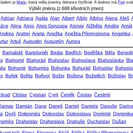
íkladem je
Marie
, která měla jmeniny dokonce čtyřikrát. A dodnes má
Petr
svá
Výběr jména (z 688 křestních jmen):
Adrian
Adriana
Agáta
Alan
Albert
Albín
Albína
Alena
Aleš
lice
Alina
Alois
Alois Gonzaga
Aloisie
Alžběta
Amálie
Amát
Andrea
Andrej
Aneta
Anežka
Anežka Přemyslovna
Angelika
rtur
Artuš
Augustin
Augustýn
Aurora
Barnabáš
Bartoloměj
Beáta
Bedřich
Bedřiška
Běla
Benedi
oj
Blahomil
Blahorád
Blahoslav
Blahoslava
Blahoslávka
Bl
ila
Bohumír
Bohumíra
Bohunka
Bohurád
Bohuslav
Bohusla
is
Bořek
Bořita
Bořivoj
Božej
Božena
Božetěch
Božislav
Br
tirad
Ctislav
Cyprian
Cyril
Čeněk
Česlav
Čestmír
Damas
Damián
Dana
Daneš
Daniel
Daniela
Danuše
Darin
ta
Diviš
Dobromila
Dobroslav
Dobroslava
Dominik
Dominik
homíra
Drahoslav
Drahoslava
Drahuše
Duchoslav
Dušan
uard král
Elena
Eleonora
Eliáš
Eliška
Eliška Přemyslovna