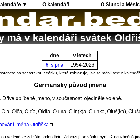
kalendáře ▼
O kalendáři
O Slunci a Měsíc
y má v kalendáři svátek Oldři
dne
v letech
6. srpna
1954-2026
ostanete na sesterskou stránku, která zobrazuje, jak se měnil text v kalendář
Germánský původ jména
h
. Dříve oblíbené jméno, v současnosti ojediněle volené.
 Ola, Olča, Olďa, Oldřa, Oluna, Olin(k)a, Olunka, Oluš(ka), Oluš
ňování jména Oldřiška
.
a uvedená ve zdejším kalendáriu. Zobrazují se však i nyní již neuváděná jm