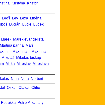
ristina
Kristýna
Krištof
Leoš
Lev
Lexa
Liběna
uboš
Lucián
Lucie
Luděk
Marek
Marek evangelista
Martina panna
Maří
aximin
Maxmilian
Maxmilián
Mikuláš
Mikuláš biskup
am
Mirka
Miroslav
Miroslava
kolas
Nina
Nora
Norbert
tol
Oskar
Otakar
Otilie
Petruška
Petr z Alkantary