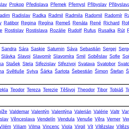
slav
Prokop
Předislava
Přemek
Přemysl
Přibyslav
Přibyslav
adim
Radislav
Radka
Radmil
Radmila
Radomil
Radomír
R
v
Ratibor
Regina
Regína
Remeš
Renáta
René
Richard
Rob
ie
Rostislav
Rostislava
Rozálie
Rudolf
Rufus
Rusalka
Rút
Sandra
Sára
Saskie
Saturnin
Sáva
Sebastián
Sergej
Serg
Slávka
Slavoj
Slavomír
Slavomíra
Smil
Soběslav
Sofie
So
ka
Stašek
Stela
Střezislav
Střezivoj
Svatava
Svatobor
Svat
na
Světluše
Sylva
Šárka
Šarlota
Šebestián
Šimon
Štefan
Š
ekla
Teodor
Tereza
Terezie
Těšivoj
Theodor
Tibor
Tobiáš
T
níže
Valdemar
Valentýn
Valentýna
Valerián
Valérie
Valtr
Va
slav
Věnceslava
Vendelín
Vendula
Venuše
Věra
Verner
Ve
Vilém
Viliam
Vilma
Vincenc
Viola
Virgil
Vít
Vítězslav
Vítěz