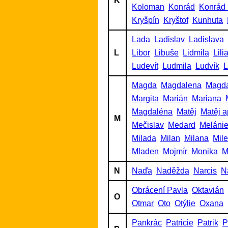
K
Koloman
Konrád
Konrád 
Kryšpín
Kryštof
Kunhuta
Lada
Ladislav
Ladislava
L
Libor
Libuše
Lidmila
Lili
Ludevít
Ludmila
Ludvík
L
Magda
Magdalena
Magd
Margita
Marián
Mariana
Magdaléna
Matěj
Matěj a
M
Mečislav
Medard
Meláni
Milada
Milan
Milana
Mil
Mladen
Mojmír
Monika
M
N
Naďa
Naděžda
Narcis
N
Obrácení Pavla
Oktavián
O
Otmar
Oto
Otýlie
Oxana
Pankrác
Patricie
Patrik
P