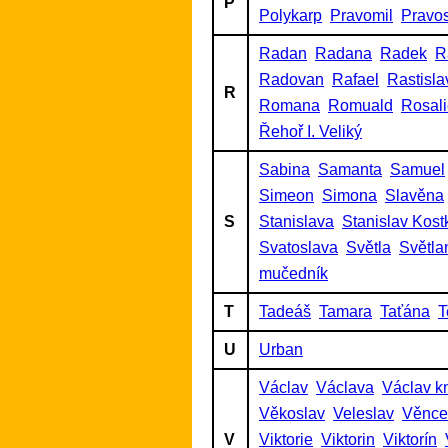
P
Polykarp
Pravomil
Pravo
Radan
Radana
Radek
R
Radovan
Rafael
Rastisla
R
Romana
Romuald
Rosal
Řehoř I. Veliký
Sabina
Samanta
Samuel
Simeon
Simona
Slavěna
S
Stanislava
Stanislav Kost
Svatoslava
Světla
Světla
mučedník
T
Tadeáš
Tamara
Taťána
T
U
Urban
Václav
Václava
Václav k
Věkoslav
Veleslav
Věnce
V
Viktorie
Viktorin
Viktorín