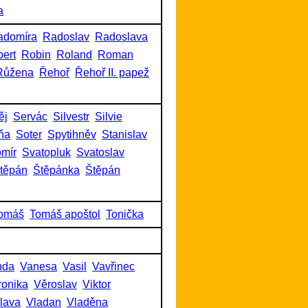
a
adomíra
Radoslav
Radoslava
ert
Robin
Roland
Roman
Růžena
Řehoř
Řehoř II. papež
ěj
Servác
Silvestr
Silvie
ňa
Soter
Spytihněv
Stanislav
omír
Svatopluk
Svatoslav
těpán
Štěpánka
Štěpán
omáš
Tomáš apoštol
Tonička
nda
Vanesa
Vasil
Vavřinec
ronika
Věroslav
Viktor
slava
Vladan
Vladěna