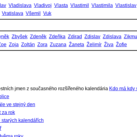
lav
Vladislava
Vladivoj
Vlasta
Vlastimil
Vlastimila
Vlastislav
Vratislava
Všemil
Vuk
yněk
Zbyšek
Zdeněk
Zdeňka
Zdirad
Zdislav
Zdislava
Zikm
Zoe
Zoja
Zoltán
Zora
Zuzana
Žaneta
Želimír
Živa
Žofie
stních jmen z současného rozšířeného kalendária
Kdo má kdy 
lice
ále ve stejný den
 za rok
 starých kalendářích
ř
dvěma roky