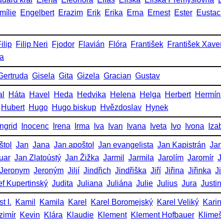
mílie
Engelbert
Erazim
Erik
Erika
Erna
Ernest
Ester
Eustac
ilip
Filip Neri
Fjodor
Flavián
Flóra
František
František Xave
ka
Gertruda
Gisela
Gita
Gizela
Gracian
Gustav
al
Háta
Havel
Heda
Hedvika
Helena
Helga
Herbert
Hermín
Hubert
Hugo
Hugo biskup
Hvězdoslav
Hynek
Ingrid
Inocenc
Irena
Irma
Iva
Ivan
Ivana
Iveta
Ivo
Ivona
Iza
štol
Jan
Jana
Jan apoštol
Jan evangelista
Jan Kapistrán
Jan
uar
Jan Zlatoústý
Jan Žižka
Jarmil
Jarmila
Jarolím
Jaromír
Jeronym
Jeroným
Jiljí
Jindřich
Jindřiška
Jiří
Jiřina
Jiřinka
J
ef Kupertinský
Judita
Juliana
Juliána
Julie
Julius
Jura
Justi
t I.
Kamil
Kamila
Karel
Karel Boromejský
Karel Veliký
Kari
zimír
Kevin
Klára
Klaudie
Klement
Klement Hofbauer
Klime