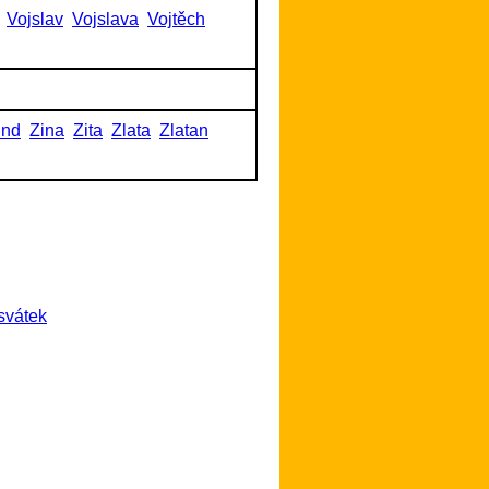
Vojslav
Vojslava
Vojtěch
und
Zina
Zita
Zlata
Zlatan
svátek