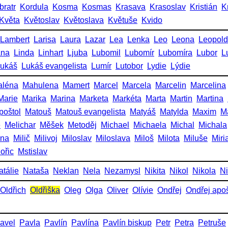
bratr
Kordula
Kosma
Kosmas
Krasava
Krasoslav
Kristián
K
Květa
Květoslav
Květoslava
Květuše
Kvido
Lambert
Larisa
Laura
Lazar
Lea
Lenka
Leo
Leona
Leopold
ana
Linda
Linhart
Ljuba
Lubomil
Lubomír
Lubomíra
Lubor
L
ukáš
Lukáš evangelista
Lumír
Lutobor
Lydie
Lýdie
aléna
Mahulena
Mamert
Marcel
Marcela
Marcelin
Marcelina
Marie
Marika
Marina
Marketa
Markéta
Marta
Martin
Martina
poštol
Matouš
Matouš evangelista
Matyáš
Matylda
Maxim
M
e
Melichar
Měšek
Metoděj
Michael
Michaela
Michal
Michala
ena
Milič
Milivoj
Miloslav
Miloslava
Miloš
Milota
Miluše
Miri
ořic
Mstislav
atálie
Nataša
Neklan
Nela
Nezamysl
Nikita
Nikol
Nikola
Ni
Oldřich
Oldřiška
Oleg
Olga
Oliver
Olívie
Ondřej
Ondřej apoš
avel
Pavla
Pavlín
Pavlína
Pavlín biskup
Petr
Petra
Petruše