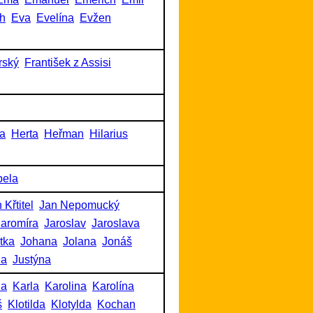
h
Eva
Evelína
Evžen
rský
František z Assisi
a
Herta
Heřman
Hilarius
bela
 Křtitel
Jan Nepomucký
Jaromíra
Jaroslav
Jaroslava
itka
Johana
Jolana
Jonáš
na
Justýna
na
Karla
Karolina
Karolína
š
Klotilda
Klotylda
Kochan