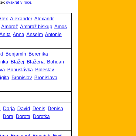
tek
dvakrát v roce
.
Alex
Alexander
Alexandr
Ambrož
Ambrož biskup
Amos
Anita
Anna
Anselm
Antonie
kt
Benjamín
Berenika
anka
Blažej
Blažena
Bohdan
va
Bohuslávka
Boleslav
igita
Bronislav
Bronislava
a
Darja
David
Denis
Denisa
a
Dora
Dorota
Dorotka
Ema
Emanuel
Emerich
Emil