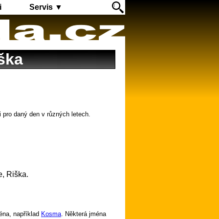
i
Servis ▼
ška
i pro daný den v různých letech.
e, Riška.
éna, například
Kosma
. Některá jména