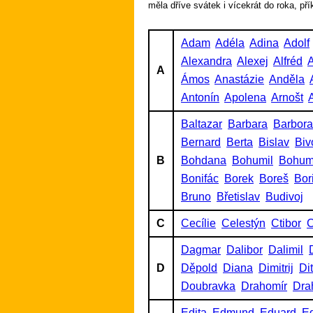
měla dříve svátek i vícekrát do roka, př
Adam
Adéla
Adina
Adolf
Alexandra
Alexej
Alfréd
A
A
Ámos
Anastázie
Anděla
Antonín
Apolena
Arnošt
A
Baltazar
Barbara
Barbora
Bernard
Berta
Bislav
Biv
B
Bohdana
Bohumil
Bohum
Bonifác
Borek
Boreš
Bor
Bruno
Břetislav
Budivoj
C
Cecílie
Celestýn
Ctibor
C
Dagmar
Dalibor
Dalimil
D
Děpold
Diana
Dimitrij
Di
Doubravka
Drahomír
Dra
Edita
Edmund
Eduard
Ed