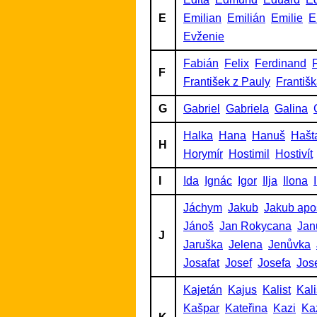
E
Emilian
Emilián
Emilie
E
Evženie
Fabián
Felix
Ferdinand
F
F
František z Pauly
Františ
G
Gabriel
Gabriela
Galina
Halka
Hana
Hanuš
Hašt
H
Horymír
Hostimil
Hostivít
I
Ida
Ignác
Igor
Ilja
Ilona
Jáchym
Jakub
Jakub apo
Jánoš
Jan Rokycana
Jan
J
Jaruška
Jelena
Jenůvka
Josafat
Josef
Josefa
Jos
Kajetán
Kajus
Kalist
Kalis
Kašpar
Kateřina
Kazi
Ka