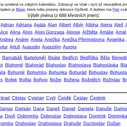
a uvedená ve zdejším kalendáriu. Zobrazují se však i nyní již neuváděná jm
íkladem je
Marie
, která měla jmeniny dokonce čtyřikrát. A dodnes má
Petr
svá
Výběr jména (z 688 křestních jmen):
Adrian
Adriana
Agáta
Alan
Albert
Albín
Albína
Alena
Aleš
lice
Alina
Alois
Alois Gonzaga
Aloisie
Alžběta
Amálie
Amát
Andrea
Andrej
Aneta
Anežka
Anežka Přemyslovna
Angelika
rtur
Artuš
Augustin
Augustýn
Aurora
Barnabáš
Bartoloměj
Beáta
Bedřich
Bedřiška
Běla
Benedi
oj
Blahomil
Blahorád
Blahoslav
Blahoslava
Blahoslávka
Bl
ila
Bohumír
Bohumíra
Bohunka
Bohurád
Bohuslav
Bohusla
is
Bořek
Bořita
Bořivoj
Božej
Božena
Božetěch
Božislav
Br
tirad
Ctislav
Cyprian
Cyril
Čeněk
Česlav
Čestmír
Damas
Damián
Dana
Daneš
Daniel
Daniela
Danuše
Darin
ta
Diviš
Dobromila
Dobroslav
Dobroslava
Dominik
Dominik
homíra
Drahoslav
Drahoslava
Drahuše
Duchoslav
Dušan