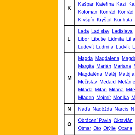
Kašpar
Kateřina
Kazi
Ka
K
Koloman
Konrád
Konrád 
Kryšpín
Kryštof
Kunhuta
Lada
Ladislav
Ladislava
L
Libor
Libuše
Lidmila
Lili
Ludevít
Ludmila
Ludvík
L
Magda
Magdalena
Magd
Margita
Marián
Mariana
Magdaléna
Matěj
Matěj a
M
Mečislav
Medard
Meláni
Milada
Milan
Milana
Mil
Mladen
Mojmír
Monika
M
N
Naďa
Naděžda
Narcis
N
Obrácení Pavla
Oktavián
O
Otmar
Oto
Otýlie
Oxana