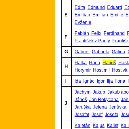
Edita
Edmund
Eduard
Ed
E
Emilian
Emilián
Emilie
E
Evženie
Fabián
Felix
Ferdinand
F
F
František z Pauly
Františ
G
Gabriel
Gabriela
Galina
Halka
Hana
Hanuš
Hašt
H
Horymír
Hostimil
Hostivít
I
Ida
Ignác
Igor
Ilja
Ilona
Jáchym
Jakub
Jakub apo
Jánoš
Jan Rokycana
Jan
J
Jaruška
Jelena
Jenůvka
Josafat
Josef
Josefa
Jos
Kajetán
Kajus
Kalist
Kalis