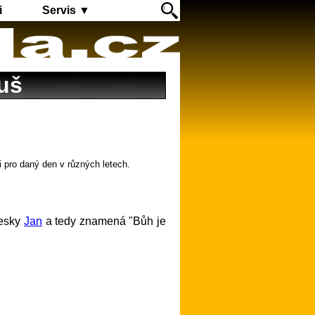
i
Servis ▼
uš
i pro daný den v různých letech.
česky
Jan
a tedy znamená "Bůh je