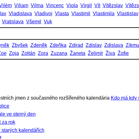
Vilém
Viliam
Vilma
Vincenc
Viola
Virgil
Vít
Vítězslav
Vítěz
lav
Vladislava
Vladivoj
Vlasta
Vlastimil
Vlastimila
Vlastislav
Vratislava
Všemil
Vuk
yněk
Zbyšek
Zdeněk
Zdeňka
Zdirad
Zdislav
Zdislava
Zikm
Zoe
Zoja
Zoltán
Zora
Zuzana
Žaneta
Želimír
Živa
Žofie
stních jmen z současného rozšířeného kalendária
Kdo má kdy 
lice
ále ve stejný den
 za rok
 starých kalendářích
ř