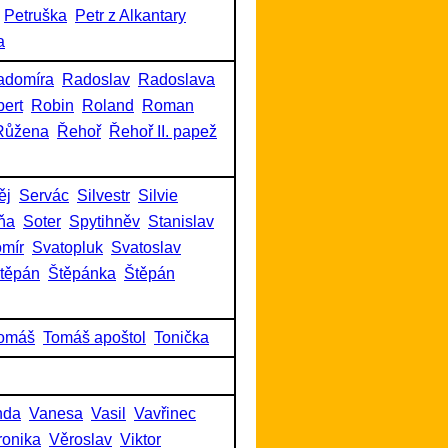
Petruška
Petr z Alkantary
a
adomíra
Radoslav
Radoslava
ert
Robin
Roland
Roman
Růžena
Řehoř
Řehoř II. papež
ěj
Servác
Silvestr
Silvie
ňa
Soter
Spytihněv
Stanislav
omír
Svatopluk
Svatoslav
těpán
Štěpánka
Štěpán
omáš
Tomáš apoštol
Tonička
nda
Vanesa
Vasil
Vavřinec
ronika
Věroslav
Viktor