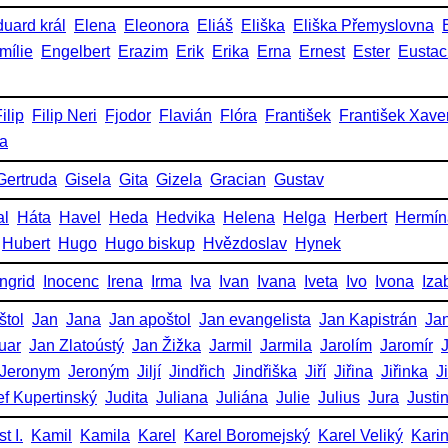
uard král
Elena
Eleonora
Eliáš
Eliška
Eliška Přemyslovna
mílie
Engelbert
Erazim
Erik
Erika
Erna
Ernest
Ester
Eustac
ilip
Filip Neri
Fjodor
Flavián
Flóra
František
František Xave
ka
Gertruda
Gisela
Gita
Gizela
Gracian
Gustav
al
Háta
Havel
Heda
Hedvika
Helena
Helga
Herbert
Hermín
Hubert
Hugo
Hugo biskup
Hvězdoslav
Hynek
Ingrid
Inocenc
Irena
Irma
Iva
Ivan
Ivana
Iveta
Ivo
Ivona
Iza
štol
Jan
Jana
Jan apoštol
Jan evangelista
Jan Kapistrán
Jan
uar
Jan Zlatoústý
Jan Žižka
Jarmil
Jarmila
Jarolím
Jaromír
Jeronym
Jeroným
Jiljí
Jindřich
Jindřiška
Jiří
Jiřina
Jiřinka
J
ef Kupertinský
Judita
Juliana
Juliána
Julie
Julius
Jura
Justi
t I.
Kamil
Kamila
Karel
Karel Boromejský
Karel Veliký
Kari