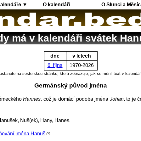
kalendáře ▼
O kalendáři
O Slunci a Měsíc
dy má v kalendáři svátek Han
dne
v letech
6. října
1970-2026
ostanete na sesterskou stránku, která zobrazuje, jak se měnil text v kalendář
Germánský původ jména
 německého
Hannes
, což je domácí podoba jména
Johan
, to je 
Hanušek, Nuš(ek), Hany, Hanes.
oňování jména Hanuš
.