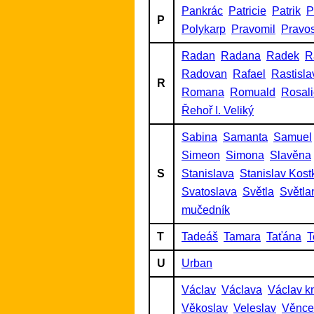
Pankrác
Patricie
Patrik
P
P
Polykarp
Pravomil
Pravo
Radan
Radana
Radek
R
Radovan
Rafael
Rastisla
R
Romana
Romuald
Rosal
Řehoř I. Veliký
Sabina
Samanta
Samuel
Simeon
Simona
Slavěna
S
Stanislava
Stanislav Kost
Svatoslava
Světla
Světla
mučedník
T
Tadeáš
Tamara
Taťána
T
U
Urban
Václav
Václava
Václav k
Věkoslav
Veleslav
Věnce