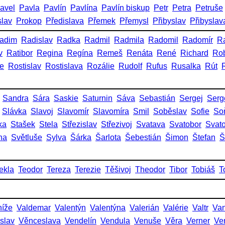
avel
Pavla
Pavlín
Pavlína
Pavlín biskup
Petr
Petra
Petruše
slav
Prokop
Předislava
Přemek
Přemysl
Přibyslav
Přibyslav
adim
Radislav
Radka
Radmil
Radmila
Radomil
Radomír
R
v
Ratibor
Regina
Regína
Remeš
Renáta
René
Richard
Rob
ie
Rostislav
Rostislava
Rozálie
Rudolf
Rufus
Rusalka
Rút
Sandra
Sára
Saskie
Saturnin
Sáva
Sebastián
Sergej
Serg
Slávka
Slavoj
Slavomír
Slavomíra
Smil
Soběslav
Sofie
So
ka
Stašek
Stela
Střezislav
Střezivoj
Svatava
Svatobor
Svat
na
Světluše
Sylva
Šárka
Šarlota
Šebestián
Šimon
Štefan
Š
ekla
Teodor
Tereza
Terezie
Těšivoj
Theodor
Tibor
Tobiáš
T
níže
Valdemar
Valentýn
Valentýna
Valerián
Valérie
Valtr
Va
slav
Věnceslava
Vendelín
Vendula
Venuše
Věra
Verner
Ve