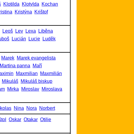
š
Klotilda
Klotylda
Kochan
ristina
Kristýna
Krištof
Leoš
Lev
Lexa
Liběna
uboš
Lucián
Lucie
Luděk
Marek
Marek evangelista
Martina panna
Maří
aximin
Maxmilian
Maxmilián
Mikuláš
Mikuláš biskup
am
Mirka
Miroslav
Miroslava
kolas
Nina
Nora
Norbert
tol
Oskar
Otakar
Otilie