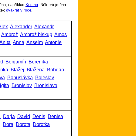
éna, například
Kosma
. Některá jména
tek
dvakrát v roce
.
Alex
Alexander
Alexandr
Ambrož
Ambrož biskup
Amos
Anita
Anna
Anselm
Antonie
kt
Benjamín
Berenika
anka
Blažej
Blažena
Bohdan
va
Bohuslávka
Boleslav
igita
Bronislav
Bronislava
a
Darja
David
Denis
Denisa
a
Dora
Dorota
Dorotka