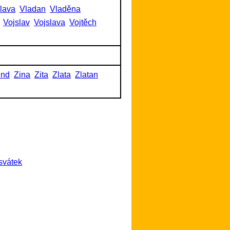
slava
Vladan
Vladěna
Vojslav
Vojslava
Vojtěch
und
Zina
Zita
Zlata
Zlatan
svátek