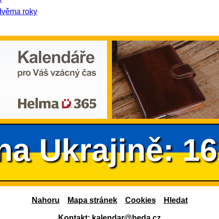
dvěma roky
na Ukrajině: 1
Nahoru
Mapa stránek
Cookies
Hledat
Kontakt:
kalendar@beda.cz