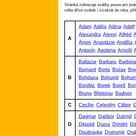
Stránka zobrazuje svátky pouze pro jmén
měla dříve svátek i vícekrát do roka, př
Adam
Adéla
Adina
Adolf
Alexandra
Alexej
Alfréd
A
A
Ámos
Anastázie
Anděla
Antonín
Apolena
Arnošt
A
Baltazar
Barbara
Barbora
Bernard
Berta
Bislav
Biv
B
Bohdana
Bohumil
Bohum
Bonifác
Borek
Boreš
Bor
Bruno
Břetislav
Budivoj
C
Cecílie
Celestýn
Ctibor
C
Dagmar
Dalibor
Dalimil
D
Děpold
Diana
Dimitrij
Di
Doubravka
Drahomír
Dra