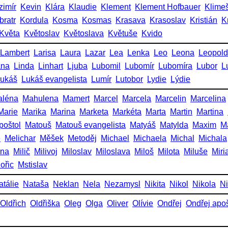
zimír
Kevin
Klára
Klaudie
Klement
Klement Hofbauer
Klime
bratr
Kordula
Kosma
Kosmas
Krasava
Krasoslav
Kristián
K
Květa
Květoslav
Květoslava
Květuše
Kvido
Lambert
Larisa
Laura
Lazar
Lea
Lenka
Leo
Leona
Leopold
ana
Linda
Linhart
Ljuba
Lubomil
Lubomír
Lubomíra
Lubor
L
ukáš
Lukáš evangelista
Lumír
Lutobor
Lydie
Lýdie
aléna
Mahulena
Mamert
Marcel
Marcela
Marcelin
Marcelina
Marie
Marika
Marina
Marketa
Markéta
Marta
Martin
Martina
poštol
Matouš
Matouš evangelista
Matyáš
Matylda
Maxim
M
e
Melichar
Měšek
Metoděj
Michael
Michaela
Michal
Michala
ena
Milič
Milivoj
Miloslav
Miloslava
Miloš
Milota
Miluše
Miri
ořic
Mstislav
atálie
Nataša
Neklan
Nela
Nezamysl
Nikita
Nikol
Nikola
Ni
Oldřich
Oldřiška
Oleg
Olga
Oliver
Olívie
Ondřej
Ondřej apoš