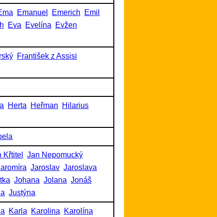
Ema
Emanuel
Emerich
Emil
h
Eva
Evelína
Evžen
rský
František z Assisi
a
Herta
Heřman
Hilarius
bela
 Křtitel
Jan Nepomucký
Jaromíra
Jaroslav
Jaroslava
itka
Johana
Jolana
Jonáš
na
Justýna
na
Karla
Karolina
Karolína