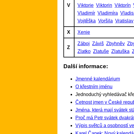
V
Viktorie
Viktorin
Viktorín
Vladimír
Vladimíra
Vladis
Vojtěška
Voršila
Vratislav
X
Xenie
Záboj
Záviš
Zbyhněv
Zb
Z
Zlatko
Zlatuše
Zlatuška
Další informace:
Jmenné kalendárium
O křestním jménu
Jednoduchý vyhledávač kře
Četnost jmen v České repub
Jména, která mají svátek st
Proč má Petr svátek dvakrát
Výpis světců a osobností ve
Karel Čapek: Nový kalendá