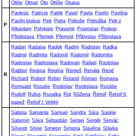
Otilie
Otmar
Oto
Otýlie
Oxana
Pankrác
Patricie
Patrik
Pavel
Pavla
Pavlín
Pavlína
Pavlín biskup
Petr
Petra
Petruše
Petruška
Petr z
P
Alkantary
Polykarp
Pravomil
Pravoslav
Prokop
Předislava
Přemek
Přemysl
Přibyslav
Přibyslava
Radan
Radana
Radek
Radim
Radislav
Radka
Radmil
Radmila
Radomil
Radomír
Radomíra
Radoslav
Radoslava
Radovan
Rafael
Rastislav
Ratibor
Regina
Regína
Remeš
Renáta
René
R
Richard
Robert
Robin
Roland
Roman
Romana
Romuald
Rosalie
Rostislav
Rostislava
Rozálie
Rudolf
Rufus
Rusalka
Rút
Růžena
Řehoř
Řehoř II.
papež
Řehoř I. Veliký
Sabina
Samanta
Samuel
Sandra
Sára
Saskie
Saturnin
Sáva
Sebastián
Sergej
Sergěj
Servác
Silvestr
Silvie
Simeon
Simona
Slavěna
Slávka