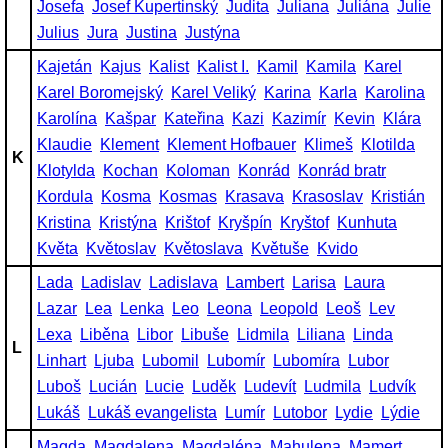
Josefa
Josef Kupertinský
Judita
Juliana
Juliána
Julie
Julius
Jura
Justina
Justýna
Kajetán
Kajus
Kalist
Kalist I.
Kamil
Kamila
Karel
Karel Boromejský
Karel Veliký
Karina
Karla
Karolina
Karolína
Kašpar
Kateřina
Kazi
Kazimír
Kevin
Klára
Klaudie
Klement
Klement Hofbauer
Klimeš
Klotilda
K
Klotylda
Kochan
Koloman
Konrád
Konrád bratr
Kordula
Kosma
Kosmas
Krasava
Krasoslav
Kristián
Kristina
Kristýna
Krištof
Kryšpín
Kryštof
Kunhuta
Květa
Květoslav
Květoslava
Květuše
Kvido
Lada
Ladislav
Ladislava
Lambert
Larisa
Laura
Lazar
Lea
Lenka
Leo
Leona
Leopold
Leoš
Lev
Lexa
Liběna
Libor
Libuše
Lidmila
Liliana
Linda
L
Linhart
Ljuba
Lubomil
Lubomír
Lubomíra
Lubor
Luboš
Lucián
Lucie
Luděk
Ludevít
Ludmila
Ludvík
Lukáš
Lukáš evangelista
Lumír
Lutobor
Lydie
Lýdie
Magda
Magdalena
Magdaléna
Mahulena
Mamert