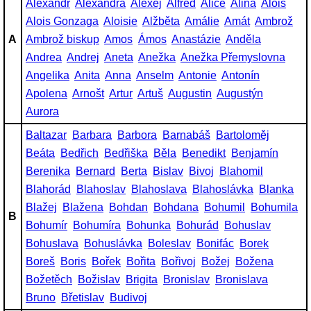
Alexandr
Alexandra
Alexej
Alfréd
Alice
Alina
Alois
Alois Gonzaga
Aloisie
Alžběta
Amálie
Amát
Ambrož
A
Ambrož biskup
Amos
Ámos
Anastázie
Anděla
Andrea
Andrej
Aneta
Anežka
Anežka Přemyslovna
Angelika
Anita
Anna
Anselm
Antonie
Antonín
Apolena
Arnošt
Artur
Artuš
Augustin
Augustýn
Aurora
Baltazar
Barbara
Barbora
Barnabáš
Bartoloměj
Beáta
Bedřich
Bedřiška
Běla
Benedikt
Benjamín
Berenika
Bernard
Berta
Bislav
Bivoj
Blahomil
Blahorád
Blahoslav
Blahoslava
Blahoslávka
Blanka
Blažej
Blažena
Bohdan
Bohdana
Bohumil
Bohumila
B
Bohumír
Bohumíra
Bohunka
Bohurád
Bohuslav
Bohuslava
Bohuslávka
Boleslav
Bonifác
Borek
Boreš
Boris
Bořek
Bořita
Bořivoj
Božej
Božena
Božetěch
Božislav
Brigita
Bronislav
Bronislava
Bruno
Břetislav
Budivoj