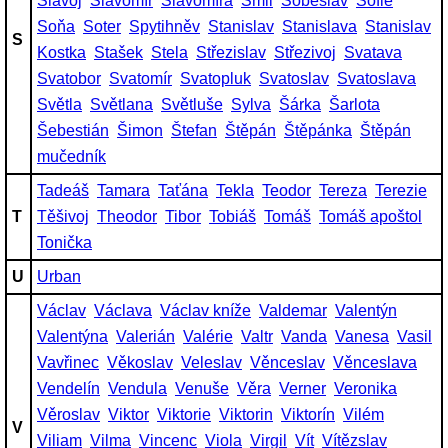
Slavoj
Slavomír
Slavomíra
Smil
Soběslav
Sofie
Soňa
Soter
Spytihněv
Stanislav
Stanislava
Stanislav
S
Kostka
Stašek
Stela
Střezislav
Střezivoj
Svatava
Svatobor
Svatomír
Svatopluk
Svatoslav
Svatoslava
Světla
Světlana
Světluše
Sylva
Šárka
Šarlota
Šebestián
Šimon
Štefan
Štěpán
Štěpánka
Štěpán
mučedník
Tadeáš
Tamara
Taťána
Tekla
Teodor
Tereza
Terezie
T
Těšivoj
Theodor
Tibor
Tobiáš
Tomáš
Tomáš apoštol
Tonička
U
Urban
Václav
Václava
Václav kníže
Valdemar
Valentýn
Valentýna
Valerián
Valérie
Valtr
Vanda
Vanesa
Vasil
Vavřinec
Věkoslav
Veleslav
Věnceslav
Věnceslava
Vendelín
Vendula
Venuše
Věra
Verner
Veronika
Věroslav
Viktor
Viktorie
Viktorin
Viktorín
Vilém
V
Viliam
Vilma
Vincenc
Viola
Virgil
Vít
Vítězslav