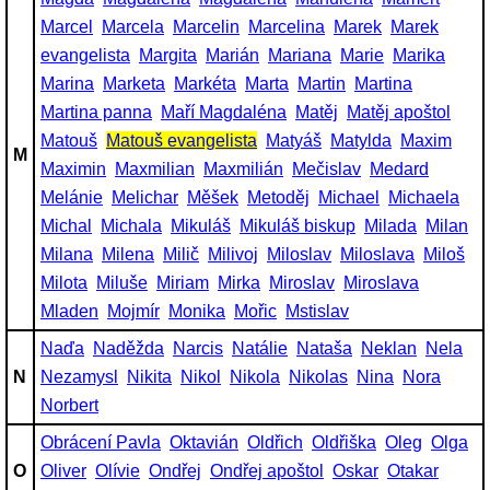
Marcel
Marcela
Marcelin
Marcelina
Marek
Marek
evangelista
Margita
Marián
Mariana
Marie
Marika
Marina
Marketa
Markéta
Marta
Martin
Martina
Martina panna
Maří Magdaléna
Matěj
Matěj apoštol
Matouš
Matouš evangelista
Matyáš
Matylda
Maxim
M
Maximin
Maxmilian
Maxmilián
Mečislav
Medard
Melánie
Melichar
Měšek
Metoděj
Michael
Michaela
Michal
Michala
Mikuláš
Mikuláš biskup
Milada
Milan
Milana
Milena
Milič
Milivoj
Miloslav
Miloslava
Miloš
Milota
Miluše
Miriam
Mirka
Miroslav
Miroslava
Mladen
Mojmír
Monika
Mořic
Mstislav
Naďa
Naděžda
Narcis
Natálie
Nataša
Neklan
Nela
N
Nezamysl
Nikita
Nikol
Nikola
Nikolas
Nina
Nora
Norbert
Obrácení Pavla
Oktavián
Oldřich
Oldřiška
Oleg
Olga
O
Oliver
Olívie
Ondřej
Ondřej apoštol
Oskar
Otakar