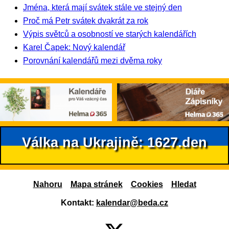
Jména, která mají svátek stále ve stejný den
Proč má Petr svátek dvakrát za rok
Výpis světců a osobností ve starých kalendářích
Karel Čapek: Nový kalendář
Porovnání kalendářů mezi dvěma roky
Válka na Ukrajině: 1627.den
Nahoru
Mapa stránek
Cookies
Hledat
Kontakt:
kalendar@beda.cz