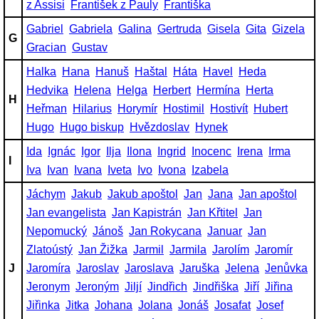
z Assisi
František z Pauly
Františka
Gabriel
Gabriela
Galina
Gertruda
Gisela
Gita
Gizela
G
Gracian
Gustav
Halka
Hana
Hanuš
Haštal
Háta
Havel
Heda
Hedvika
Helena
Helga
Herbert
Hermína
Herta
H
Heřman
Hilarius
Horymír
Hostimil
Hostivít
Hubert
Hugo
Hugo biskup
Hvězdoslav
Hynek
Ida
Ignác
Igor
Ilja
Ilona
Ingrid
Inocenc
Irena
Irma
I
Iva
Ivan
Ivana
Iveta
Ivo
Ivona
Izabela
Jáchym
Jakub
Jakub apoštol
Jan
Jana
Jan apoštol
Jan evangelista
Jan Kapistrán
Jan Křtitel
Jan
Nepomucký
Jánoš
Jan Rokycana
Januar
Jan
Zlatoústý
Jan Žižka
Jarmil
Jarmila
Jarolím
Jaromír
J
Jaromíra
Jaroslav
Jaroslava
Jaruška
Jelena
Jenůvka
Jeronym
Jeroným
Jiljí
Jindřich
Jindřiška
Jiří
Jiřina
Jiřinka
Jitka
Johana
Jolana
Jonáš
Josafat
Josef