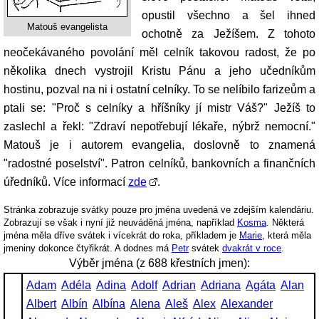
opustil všechno a šel ihned
Matouš evangelista
ochotně za Ježíšem. Z tohoto
neočekávaného povolání měl celník takovou radost, že po
několika dnech vystrojil Kristu Pánu a jeho učedníkům
hostinu, pozval na ni i ostatní celníky. To se nelíbilo farizeům a
ptali se: "Proč s celníky a hříšníky jí mistr Váš?" Ježíš to
zaslechl a řekl: "Zdraví nepotřebují lékaře, nýbrž nemocní."
Matouš je i autorem evangelia, doslovně to znamená
"radostné poselství". Patron celníků, bankovních a finančních
úředníků. Více informací
zde
.
Stránka zobrazuje svátky pouze pro jména uvedená ve zdejším kalendáriu.
Zobrazují se však i nyní již neuváděná jména, například
Kosma
. Některá
jména měla dříve svátek i vícekrát do roka, příkladem je
Marie
, která měla
jmeniny dokonce čtyřikrát. A dodnes má
Petr
svátek
dvakrát v roce
.
Výběr jména (z 688 křestních jmen):
Adam
Adéla
Adina
Adolf
Adrian
Adriana
Agáta
Alan
Albert
Albín
Albína
Alena
Aleš
Alex
Alexander