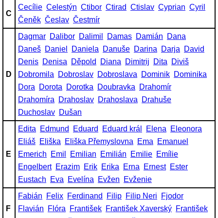
Cecílie
Celestýn
Ctibor
Ctirad
Ctislav
Cyprian
Cyril
C
Čeněk
Česlav
Čestmír
Dagmar
Dalibor
Dalimil
Damas
Damián
Dana
Daneš
Daniel
Daniela
Danuše
Darina
Darja
David
Denis
Denisa
Děpold
Diana
Dimitrij
Dita
Diviš
D
Dobromila
Dobroslav
Dobroslava
Dominik
Dominika
Dora
Dorota
Dorotka
Doubravka
Drahomír
Drahomíra
Drahoslav
Drahoslava
Drahuše
Duchoslav
Dušan
Edita
Edmund
Eduard
Eduard král
Elena
Eleonora
Eliáš
Eliška
Eliška Přemyslovna
Ema
Emanuel
E
Emerich
Emil
Emilian
Emilián
Emilie
Emílie
Engelbert
Erazim
Erik
Erika
Erna
Ernest
Ester
Eustach
Eva
Evelína
Evžen
Evženie
Fabián
Felix
Ferdinand
Filip
Filip Neri
Fjodor
F
Flavián
Flóra
František
František Xaverský
František