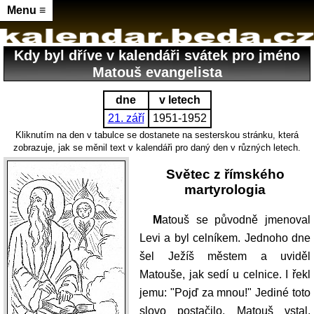
Menu ≡
Kdy byl dříve v kalendáři svátek pro jméno
Matouš evangelista
dne
v letech
21. září
1951-1952
Kliknutím na den v tabulce se dostanete na sesterskou stránku, která
zobrazuje, jak se měnil text v kalendáři pro daný den v různých letech.
Světec z římského
martyrologia
Matouš se původně jmenoval
Levi a byl celníkem. Jednoho dne
šel Ježíš městem a uviděl
Matouše, jak sedí u celnice. I řekl
jemu: "Pojď za mnou!" Jediné toto
slovo postačilo. Matouš vstal,