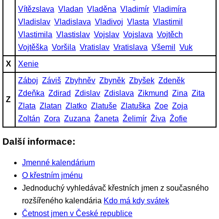
Vítězslava
Vladan
Vladěna
Vladimír
Vladimíra
Vladislav
Vladislava
Vladivoj
Vlasta
Vlastimil
Vlastimila
Vlastislav
Vojslav
Vojslava
Vojtěch
Vojtěška
Voršila
Vratislav
Vratislava
Všemil
Vuk
X
Xenie
Záboj
Záviš
Zbyhněv
Zbyněk
Zbyšek
Zdeněk
Zdeňka
Zdirad
Zdislav
Zdislava
Zikmund
Zina
Zita
Z
Zlata
Zlatan
Zlatko
Zlatuše
Zlatuška
Zoe
Zoja
Zoltán
Zora
Zuzana
Žaneta
Želimír
Živa
Žofie
Další informace:
Jmenné kalendárium
O křestním jménu
Jednoduchý vyhledávač křestních jmen z současného
rozšířeného kalendária
Kdo má kdy svátek
Četnost jmen v České republice