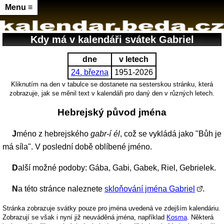
Menu ≡
Kdy má v kalendáři svátek Gabriel
dne
v letech
24. března
1951-2026
Kliknutím na den v tabulce se dostanete na sesterskou stránku, která
zobrazuje, jak se měnil text v kalendáři pro daný den v různých letech.
Hebrejský původ jména
Jméno z hebrejského
gabr-í él
, což se vykládá jako "Bůh je
má síla". V poslední době oblíbené jméno.
Další možné podoby: Gába, Gabi, Gabek, Riel, Gebrielek.
Na této stránce naleznete
skloňování jména Gabriel
.
Stránka zobrazuje svátky pouze pro jména uvedená ve zdejším kalendáriu.
Zobrazují se však i nyní již neuváděná jména, například
Kosma
. Některá