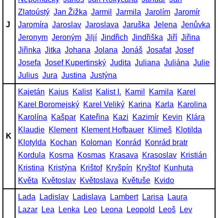
Zlatoústý
Jan Žižka
Jarmil
Jarmila
Jarolím
Jaromír
J
Jaromíra
Jaroslav
Jaroslava
Jaruška
Jelena
Jenůvka
Jeronym
Jeroným
Jiljí
Jindřich
Jindřiška
Jiří
Jiřina
Jiřinka
Jitka
Johana
Jolana
Jonáš
Josafat
Josef
Josefa
Josef Kupertinský
Judita
Juliana
Juliána
Julie
Julius
Jura
Justina
Justýna
Kajetán
Kajus
Kalist
Kalist I.
Kamil
Kamila
Karel
Karel Boromejský
Karel Veliký
Karina
Karla
Karolina
Karolína
Kašpar
Kateřina
Kazi
Kazimír
Kevin
Klára
Klaudie
Klement
Klement Hofbauer
Klimeš
Klotilda
K
Klotylda
Kochan
Koloman
Konrád
Konrád bratr
Kordula
Kosma
Kosmas
Krasava
Krasoslav
Kristián
Kristina
Kristýna
Krištof
Kryšpín
Kryštof
Kunhuta
Květa
Květoslav
Květoslava
Květuše
Kvido
Lada
Ladislav
Ladislava
Lambert
Larisa
Laura
Lazar
Lea
Lenka
Leo
Leona
Leopold
Leoš
Lev