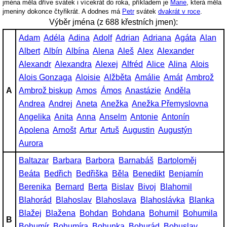
jména měla dříve svátek i vícekrát do roka, příkladem je
Marie
, která měla
jmeniny dokonce čtyřikrát. A dodnes má
Petr
svátek
dvakrát v roce
.
Výběr jména (z 688 křestních jmen):
Adam
Adéla
Adina
Adolf
Adrian
Adriana
Agáta
Alan
Albert
Albín
Albína
Alena
Aleš
Alex
Alexander
Alexandr
Alexandra
Alexej
Alfréd
Alice
Alina
Alois
Alois Gonzaga
Aloisie
Alžběta
Amálie
Amát
Ambrož
A
Ambrož biskup
Amos
Ámos
Anastázie
Anděla
Andrea
Andrej
Aneta
Anežka
Anežka Přemyslovna
Angelika
Anita
Anna
Anselm
Antonie
Antonín
Apolena
Arnošt
Artur
Artuš
Augustin
Augustýn
Aurora
Baltazar
Barbara
Barbora
Barnabáš
Bartoloměj
Beáta
Bedřich
Bedřiška
Běla
Benedikt
Benjamín
Berenika
Bernard
Berta
Bislav
Bivoj
Blahomil
Blahorád
Blahoslav
Blahoslava
Blahoslávka
Blanka
Blažej
Blažena
Bohdan
Bohdana
Bohumil
Bohumila
B
Bohumír
Bohumíra
Bohunka
Bohurád
Bohuslav