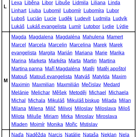
Lexa
Liběna
Libor
Libuše
Lidmila
Liliana
Linda
L
Linhart
Ljuba
Lubomil
Lubomír
Lubomíra
Lubor
Luboš
Lucián
Lucie
Luděk
Ludevít
Ludmila
Ludvík
Lukáš
Lukáš evangelista
Lumír
Lutobor
Lydie
Lýdie
Magda
Magdalena
Magdaléna
Mahulena
Mamert
Marcel
Marcela
Marcelin
Marcelina
Marek
Marek
evangelista
Margita
Marián
Mariana
Marie
Marika
Marina
Marketa
Markéta
Marta
Martin
Martina
Martina panna
Maří Magdaléna
Matěj
Matěj apoštol
Matouš
Matouš evangelista
Matyáš
Matylda
Maxim
M
Maximin
Maxmilian
Maxmilián
Mečislav
Medard
Melánie
Melichar
Měšek
Metoděj
Michael
Michaela
Michal
Michala
Mikuláš
Mikuláš biskup
Milada
Milan
Milana
Milena
Milič
Milivoj
Miloslav
Miloslava
Miloš
Milota
Miluše
Miriam
Mirka
Miroslav
Miroslava
Mladen
Mojmír
Monika
Mořic
Mstislav
Naďa
Naděžda
Narcis
Natálie
Nataša
Neklan
Nela