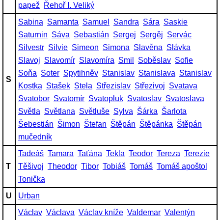
papež
Řehoř I. Veliký
Sabina
Samanta
Samuel
Sandra
Sára
Saskie
Saturnin
Sáva
Sebastián
Sergej
Sergěj
Servác
Silvestr
Silvie
Simeon
Simona
Slavěna
Slávka
Slavoj
Slavomír
Slavomíra
Smil
Soběslav
Sofie
Soňa
Soter
Spytihněv
Stanislav
Stanislava
Stanislav
S
Kostka
Stašek
Stela
Střezislav
Střezivoj
Svatava
Svatobor
Svatomír
Svatopluk
Svatoslav
Svatoslava
Světla
Světlana
Světluše
Sylva
Šárka
Šarlota
Šebestián
Šimon
Štefan
Štěpán
Štěpánka
Štěpán
mučedník
Tadeáš
Tamara
Taťána
Tekla
Teodor
Tereza
Terezie
T
Těšivoj
Theodor
Tibor
Tobiáš
Tomáš
Tomáš apoštol
Tonička
U
Urban
Václav
Václava
Václav kníže
Valdemar
Valentýn