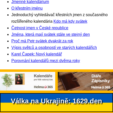
Jmenné kalendárium
O křestním jménu
Jednoduchý vyhledávač křestních jmen z současného
rozšířeného kalendária
Kdo má kdy svátek
Četnost jmen v České republice
Jména, která mají svátek stále ve stejný den
Proč má Petr svátek dvakrát za rok
Výpis světců a osobností ve starých kalendářích
Karel Čapek: Nový kalendář
Porovnání kalendářů mezi dvěma roky
Válka na Ukrajině: 1629.den