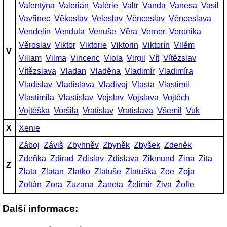
Valentýna
Valerián
Valérie
Valtr
Vanda
Vanesa
Vasil
Vavřinec
Věkoslav
Veleslav
Věnceslav
Věnceslava
Vendelín
Vendula
Venuše
Věra
Verner
Veronika
Věroslav
Viktor
Viktorie
Viktorin
Viktorín
Vilém
V
Viliam
Vilma
Vincenc
Viola
Virgil
Vít
Vítězslav
Vítězslava
Vladan
Vladěna
Vladimír
Vladimíra
Vladislav
Vladislava
Vladivoj
Vlasta
Vlastimil
Vlastimila
Vlastislav
Vojslav
Vojslava
Vojtěch
Vojtěška
Voršila
Vratislav
Vratislava
Všemil
Vuk
X
Xenie
Záboj
Záviš
Zbyhněv
Zbyněk
Zbyšek
Zdeněk
Zdeňka
Zdirad
Zdislav
Zdislava
Zikmund
Zina
Zita
Z
Zlata
Zlatan
Zlatko
Zlatuše
Zlatuška
Zoe
Zoja
Zoltán
Zora
Zuzana
Žaneta
Želimír
Živa
Žofie
Další informace: