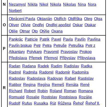
N
Nezamysl
Nikita
Nikol
Nikola
Nikolas
Nina
Nora
Norbert
Obrácení Pavla
Oktavián
Oldřich
Oldřiška
Oleg
Olga
O
Oliver
Olívie
Ondřej
Ondřej apoštol
Oskar
Otakar
Otilie
Otmar
Oto
Otýlie
Oxana
Pankrác
Patricie
Patrik
Pavel
Pavla
Pavlín
Pavlína
Pavlín biskup
Petr
Petra
Petruše
Petruška
Petr z
P
Alkantary
Polykarp
Pravomil
Pravoslav
Prokop
Předislava
Přemek
Přemysl
Přibyslav
Přibyslava
Radan
Radana
Radek
Radim
Radislav
Radka
Radmil
Radmila
Radomil
Radomír
Radomíra
Radoslav
Radoslava
Radovan
Rafael
Rastislav
Ratibor
Regina
Regína
Remeš
Renáta
René
R
Richard
Robert
Robin
Roland
Roman
Romana
Romuald
Rosalie
Rostislav
Rostislava
Rozálie
Rudolf
Rufus
Rusalka
Rút
Růžena
Řehoř
Řehoř II.