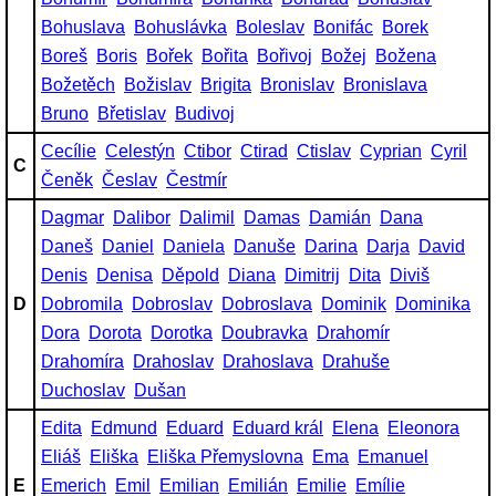
Bohuslava
Bohuslávka
Boleslav
Bonifác
Borek
Boreš
Boris
Bořek
Bořita
Bořivoj
Božej
Božena
Božetěch
Božislav
Brigita
Bronislav
Bronislava
Bruno
Břetislav
Budivoj
Cecílie
Celestýn
Ctibor
Ctirad
Ctislav
Cyprian
Cyril
C
Čeněk
Česlav
Čestmír
Dagmar
Dalibor
Dalimil
Damas
Damián
Dana
Daneš
Daniel
Daniela
Danuše
Darina
Darja
David
Denis
Denisa
Děpold
Diana
Dimitrij
Dita
Diviš
D
Dobromila
Dobroslav
Dobroslava
Dominik
Dominika
Dora
Dorota
Dorotka
Doubravka
Drahomír
Drahomíra
Drahoslav
Drahoslava
Drahuše
Duchoslav
Dušan
Edita
Edmund
Eduard
Eduard král
Elena
Eleonora
Eliáš
Eliška
Eliška Přemyslovna
Ema
Emanuel
E
Emerich
Emil
Emilian
Emilián
Emilie
Emílie