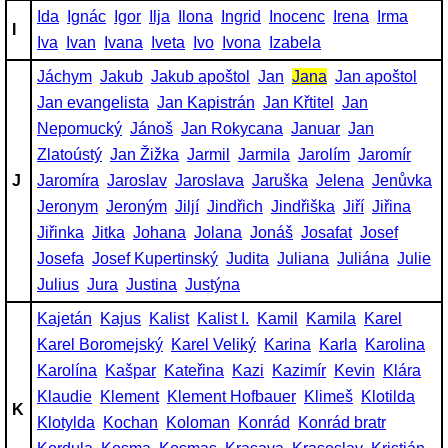
Ida
Ignác
Igor
Ilja
Ilona
Ingrid
Inocenc
Irena
Irma
I
Iva
Ivan
Ivana
Iveta
Ivo
Ivona
Izabela
Jáchym
Jakub
Jakub apoštol
Jan
Jana
Jan apoštol
Jan evangelista
Jan Kapistrán
Jan Křtitel
Jan
Nepomucký
Jánoš
Jan Rokycana
Januar
Jan
Zlatoústý
Jan Žižka
Jarmil
Jarmila
Jarolím
Jaromír
J
Jaromíra
Jaroslav
Jaroslava
Jaruška
Jelena
Jenůvka
Jeronym
Jeroným
Jiljí
Jindřich
Jindřiška
Jiří
Jiřina
Jiřinka
Jitka
Johana
Jolana
Jonáš
Josafat
Josef
Josefa
Josef Kupertinský
Judita
Juliana
Juliána
Julie
Julius
Jura
Justina
Justýna
Kajetán
Kajus
Kalist
Kalist I.
Kamil
Kamila
Karel
Karel Boromejský
Karel Veliký
Karina
Karla
Karolina
Karolína
Kašpar
Kateřina
Kazi
Kazimír
Kevin
Klára
Klaudie
Klement
Klement Hofbauer
Klimeš
Klotilda
K
Klotylda
Kochan
Koloman
Konrád
Konrád bratr