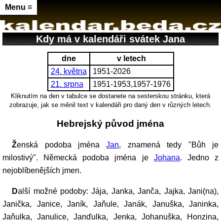
Menu ≡
Kdy má v kalendáři svátek Jana
dne
v letech
24. května
1951-2026
21. srpna
1951-1953,1957-1976
Kliknutím na den v tabulce se dostanete na sesterskou stránku, která
zobrazuje, jak se měnil text v kalendáři pro daný den v různých letech.
Hebrejský původ jména
Ženská podoba jména
Jan
, znamená tedy "Bůh je
milostivý". Německá podoba jména je
Johana
. Jedno z
nejoblíbenějších jmen.
Další možné podoby: Jája, Janka, Janča, Jajka, Jani(na),
Janička, Janice, Janík, Jaňule, Janák, Januška, Janinka,
Jaňulka, Janulice, Janďulka, Jenka, Johanuška, Honzina,