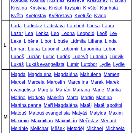
Kordula
Kosma
Kosmas
Krasava
Krasoslav
Kristián
Kristina
Kristýna
Krištof
Kryšpín
Kryštof
Kunhuta
Květa
Květoslav
Květoslava
Květuše
Kvido
Lada
Ladislav
Ladislava
Lambert
Larisa
Laura
Lazar
Lea
Lenka
Leo
Leona
Leopold
Leoš
Lev
Lexa
Liběna
Libor
Libuše
Lidmila
Liliana
Linda
L
Linhart
Ljuba
Lubomil
Lubomír
Lubomíra
Lubor
Luboš
Lucián
Lucie
Luděk
Ludevít
Ludmila
Ludvík
Lukáš
Lukáš evangelista
Lumír
Lutobor
Lydie
Lýdie
Magda
Magdalena
Magdaléna
Mahulena
Mamert
Marcel
Marcela
Marcelin
Marcelina
Marek
Marek
evangelista
Margita
Marián
Mariana
Marie
Marika
Marina
Marketa
Markéta
Marta
Martin
Martina
Martina panna
Maří Magdaléna
Matěj
Matěj apoštol
Matouš
Matouš evangelista
Matyáš
Matylda
Maxim
M
Maximin
Maxmilian
Maxmilián
Mečislav
Medard
Melánie
Melichar
Měšek
Metoděj
Michael
Michaela