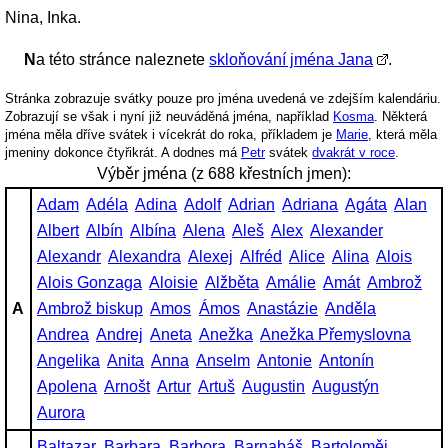
Nina, Inka.
Na této stránce naleznete
skloňování jména Jana
.
Stránka zobrazuje svátky pouze pro jména uvedená ve zdejším kalendáriu.
Zobrazují se však i nyní již neuváděná jména, například
Kosma
. Některá
jména měla dříve svátek i vícekrát do roka, příkladem je
Marie
, která měla
jmeniny dokonce čtyřikrát. A dodnes má
Petr
svátek
dvakrát v roce
.
Výběr jména (z 688 křestních jmen):
Adam
Adéla
Adina
Adolf
Adrian
Adriana
Agáta
Alan
Albert
Albín
Albína
Alena
Aleš
Alex
Alexander
Alexandr
Alexandra
Alexej
Alfréd
Alice
Alina
Alois
Alois Gonzaga
Aloisie
Alžběta
Amálie
Amát
Ambrož
A
Ambrož biskup
Amos
Ámos
Anastázie
Anděla
Andrea
Andrej
Aneta
Anežka
Anežka Přemyslovna
Angelika
Anita
Anna
Anselm
Antonie
Antonín
Apolena
Arnošt
Artur
Artuš
Augustin
Augustýn
Aurora
Baltazar
Barbara
Barbora
Barnabáš
Bartoloměj