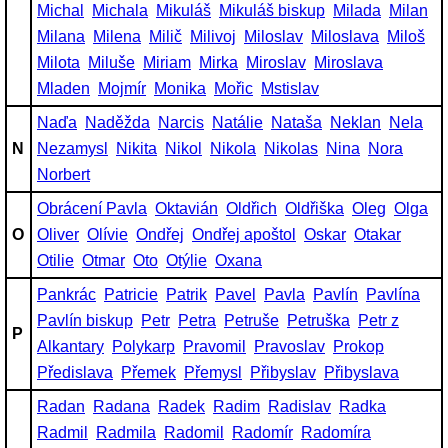
Michal
Michala
Mikuláš
Mikuláš biskup
Milada
Milan
Milana
Milena
Milič
Milivoj
Miloslav
Miloslava
Miloš
Milota
Miluše
Miriam
Mirka
Miroslav
Miroslava
Mladen
Mojmír
Monika
Mořic
Mstislav
Naďa
Naděžda
Narcis
Natálie
Nataša
Neklan
Nela
N
Nezamysl
Nikita
Nikol
Nikola
Nikolas
Nina
Nora
Norbert
Obrácení Pavla
Oktavián
Oldřich
Oldřiška
Oleg
Olga
O
Oliver
Olívie
Ondřej
Ondřej apoštol
Oskar
Otakar
Otilie
Otmar
Oto
Otýlie
Oxana
Pankrác
Patricie
Patrik
Pavel
Pavla
Pavlín
Pavlína
Pavlín biskup
Petr
Petra
Petruše
Petruška
Petr z
P
Alkantary
Polykarp
Pravomil
Pravoslav
Prokop
Předislava
Přemek
Přemysl
Přibyslav
Přibyslava
Radan
Radana
Radek
Radim
Radislav
Radka
Radmil
Radmila
Radomil
Radomír
Radomíra