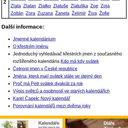
Z
Zlata
Zlatan
Zlatko
Zlatuše
Zlatuška
Zoe
Zoja
Zoltán
Zora
Zuzana
Žaneta
Želimír
Živa
Žofie
Další informace:
Jmenné kalendárium
O křestním jménu
Jednoduchý vyhledávač křestních jmen z současného
rozšířeného kalendária
Kdo má kdy svátek
Četnost jmen v České republice
Jména, která mají svátek stále ve stejný den
Proč má Petr svátek dvakrát za rok
Výpis světců a osobností ve starých kalendářích
Karel Čapek: Nový kalendář
Porovnání kalendářů mezi dvěma roky