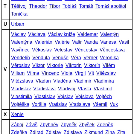
T
Těšivoj
Theodor
Tibor
Tobiáš
Tomáš
Tomáš apoštol
Tonička
U
Urban
Václav
Václava
Václav kníže
Valdemar
Valentýn
Valentýna
Valerián
Valérie
Valtr
Vanda
Vanesa
Vasil
Vavřinec
Věkoslav
Veleslav
Věnceslav
Věnceslava
Vendelín
Vendula
Venuše
Věra
Verner
Veronika
Věroslav
Viktor
Viktorie
Viktorin
Viktorín
Vilém
V
Viliam
Vilma
Vincenc
Viola
Virgil
Vít
Vítězslav
Vítězslava
Vladan
Vladěna
Vladimír
Vladimíra
Vladislav
Vladislava
Vladivoj
Vlasta
Vlastimil
Vlastimila
Vlastislav
Vojslav
Vojslava
Vojtěch
Vojtěška
Voršila
Vratislav
Vratislava
Všemil
Vuk
X
Xenie
Záboj
Záviš
Zbyhněv
Zbyněk
Zbyšek
Zdeněk
Zdeňka
Zdirad
Zdislav
Zdislava
Zikmund
Zina
Zita