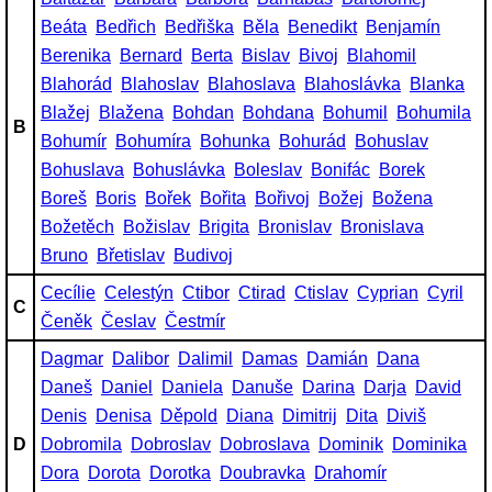
Beáta
Bedřich
Bedřiška
Běla
Benedikt
Benjamín
Berenika
Bernard
Berta
Bislav
Bivoj
Blahomil
Blahorád
Blahoslav
Blahoslava
Blahoslávka
Blanka
Blažej
Blažena
Bohdan
Bohdana
Bohumil
Bohumila
B
Bohumír
Bohumíra
Bohunka
Bohurád
Bohuslav
Bohuslava
Bohuslávka
Boleslav
Bonifác
Borek
Boreš
Boris
Bořek
Bořita
Bořivoj
Božej
Božena
Božetěch
Božislav
Brigita
Bronislav
Bronislava
Bruno
Břetislav
Budivoj
Cecílie
Celestýn
Ctibor
Ctirad
Ctislav
Cyprian
Cyril
C
Čeněk
Česlav
Čestmír
Dagmar
Dalibor
Dalimil
Damas
Damián
Dana
Daneš
Daniel
Daniela
Danuše
Darina
Darja
David
Denis
Denisa
Děpold
Diana
Dimitrij
Dita
Diviš
D
Dobromila
Dobroslav
Dobroslava
Dominik
Dominika
Dora
Dorota
Dorotka
Doubravka
Drahomír