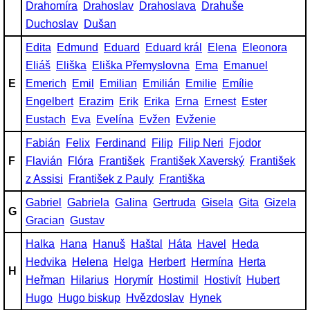
Drahomíra
Drahoslav
Drahoslava
Drahuše
Duchoslav
Dušan
Edita
Edmund
Eduard
Eduard král
Elena
Eleonora
Eliáš
Eliška
Eliška Přemyslovna
Ema
Emanuel
E
Emerich
Emil
Emilian
Emilián
Emilie
Emílie
Engelbert
Erazim
Erik
Erika
Erna
Ernest
Ester
Eustach
Eva
Evelína
Evžen
Evženie
Fabián
Felix
Ferdinand
Filip
Filip Neri
Fjodor
F
Flavián
Flóra
František
František Xaverský
František
z Assisi
František z Pauly
Františka
Gabriel
Gabriela
Galina
Gertruda
Gisela
Gita
Gizela
G
Gracian
Gustav
Halka
Hana
Hanuš
Haštal
Háta
Havel
Heda
Hedvika
Helena
Helga
Herbert
Hermína
Herta
H
Heřman
Hilarius
Horymír
Hostimil
Hostivít
Hubert
Hugo
Hugo biskup
Hvězdoslav
Hynek