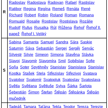
Radoslav
Radoslava
Radovan
Rafael
Rastislav
Ratibor
Regina
Regína
Remeš
Renáta
René
R
Richard
Robert
Robin
Roland
Roman
Romana
Romuald
Rosalie
Rostislav
Rostislava
Rozálie
Rudolf
Rufus
Rusalka
Rút
Růžena
Řehoř
Řehoř II.
papež
Řehoř I. Veliký
Sabina
Samanta
Samuel
Sandra
Sára
Saskie
Saturnin
Sáva
Sebastián
Sergej
Sergěj
Servác
Silvestr
Silvie
Simeon
Simona
Slavěna
Slávka
Slavoj
Slavomír
Slavomíra
Smil
Soběslav
Sofie
Soňa
Soter
Spytihněv
Stanislav
Stanislava
Stanislav
S
Kostka
Stašek
Stela
Střezislav
Střezivoj
Svatava
Svatobor
Svatomír
Svatopluk
Svatoslav
Svatoslava
Světla
Světlana
Světluše
Sylva
Šárka
Šarlota
Šebestián
Šimon
Štefan
Štěpán
Štěpánka
Štěpán
mučedník
Tadeáš
Tamara
Taťána
Tekla
Teodor
Tereza
Terezie