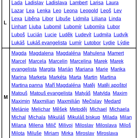
Lada
Ladislav
Ladislava
Lambert
Larisa
Laura
Lazar
Lea
Lenka
Leo
Leona
Leopold
Leoš
Lev
Lexa
Liběna
Libor
Libuše
Lidmila
Liliana
Linda
L
Linhart
Ljuba
Lubomil
Lubomír
Lubomíra
Lubor
Luboš
Lucián
Lucie
Luděk
Ludevít
Ludmila
Ludvík
Lukáš
Lukáš evangelista
Lumír
Lutobor
Lydie
Lýdie
Magda
Magdalena
Magdaléna
Mahulena
Mamert
Marcel
Marcela
Marcelin
Marcelina
Marek
Marek
evangelista
Margita
Marián
Mariana
Marie
Marika
Marina
Marketa
Markéta
Marta
Martin
Martina
Martina panna
Maří Magdaléna
Matěj
Matěj apoštol
Matouš
Matouš evangelista
Matyáš
Matylda
Maxim
M
Maximin
Maxmilian
Maxmilián
Mečislav
Medard
Melánie
Melichar
Měšek
Metoděj
Michael
Michaela
Michal
Michala
Mikuláš
Mikuláš biskup
Milada
Milan
Milana
Milena
Milič
Milivoj
Miloslav
Miloslava
Miloš
Milota
Miluše
Miriam
Mirka
Miroslav
Miroslava