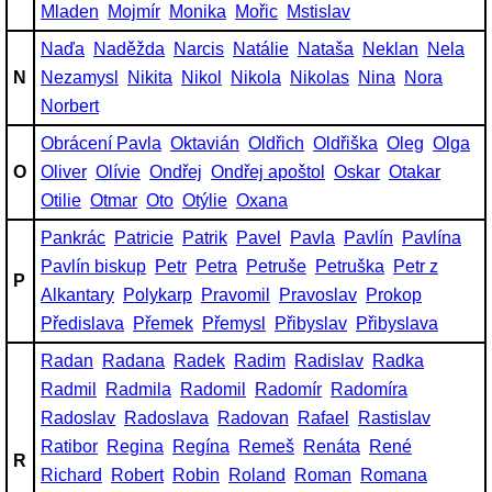
Mladen
Mojmír
Monika
Mořic
Mstislav
Naďa
Naděžda
Narcis
Natálie
Nataša
Neklan
Nela
N
Nezamysl
Nikita
Nikol
Nikola
Nikolas
Nina
Nora
Norbert
Obrácení Pavla
Oktavián
Oldřich
Oldřiška
Oleg
Olga
O
Oliver
Olívie
Ondřej
Ondřej apoštol
Oskar
Otakar
Otilie
Otmar
Oto
Otýlie
Oxana
Pankrác
Patricie
Patrik
Pavel
Pavla
Pavlín
Pavlína
Pavlín biskup
Petr
Petra
Petruše
Petruška
Petr z
P
Alkantary
Polykarp
Pravomil
Pravoslav
Prokop
Předislava
Přemek
Přemysl
Přibyslav
Přibyslava
Radan
Radana
Radek
Radim
Radislav
Radka
Radmil
Radmila
Radomil
Radomír
Radomíra
Radoslav
Radoslava
Radovan
Rafael
Rastislav
Ratibor
Regina
Regína
Remeš
Renáta
René
R
Richard
Robert
Robin
Roland
Roman
Romana