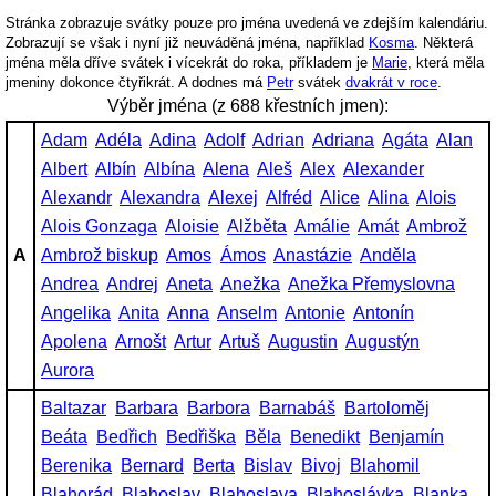
Stránka zobrazuje svátky pouze pro jména uvedená ve zdejším kalendáriu.
Zobrazují se však i nyní již neuváděná jména, například
Kosma
. Některá
jména měla dříve svátek i vícekrát do roka, příkladem je
Marie
, která měla
jmeniny dokonce čtyřikrát. A dodnes má
Petr
svátek
dvakrát v roce
.
Výběr jména (z 688 křestních jmen):
Adam
Adéla
Adina
Adolf
Adrian
Adriana
Agáta
Alan
Albert
Albín
Albína
Alena
Aleš
Alex
Alexander
Alexandr
Alexandra
Alexej
Alfréd
Alice
Alina
Alois
Alois Gonzaga
Aloisie
Alžběta
Amálie
Amát
Ambrož
A
Ambrož biskup
Amos
Ámos
Anastázie
Anděla
Andrea
Andrej
Aneta
Anežka
Anežka Přemyslovna
Angelika
Anita
Anna
Anselm
Antonie
Antonín
Apolena
Arnošt
Artur
Artuš
Augustin
Augustýn
Aurora
Baltazar
Barbara
Barbora
Barnabáš
Bartoloměj
Beáta
Bedřich
Bedřiška
Běla
Benedikt
Benjamín
Berenika
Bernard
Berta
Bislav
Bivoj
Blahomil
Blahorád
Blahoslav
Blahoslava
Blahoslávka
Blanka