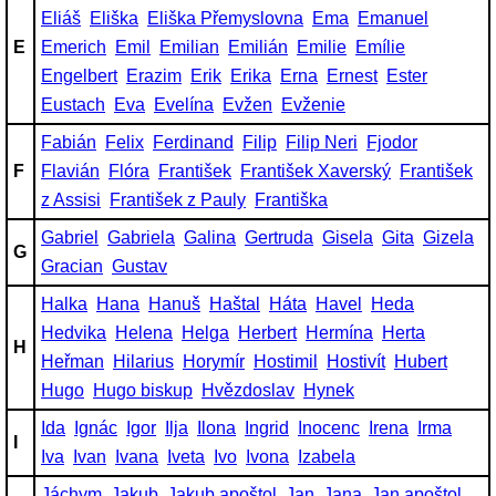
Eliáš
Eliška
Eliška Přemyslovna
Ema
Emanuel
E
Emerich
Emil
Emilian
Emilián
Emilie
Emílie
Engelbert
Erazim
Erik
Erika
Erna
Ernest
Ester
Eustach
Eva
Evelína
Evžen
Evženie
Fabián
Felix
Ferdinand
Filip
Filip Neri
Fjodor
F
Flavián
Flóra
František
František Xaverský
František
z Assisi
František z Pauly
Františka
Gabriel
Gabriela
Galina
Gertruda
Gisela
Gita
Gizela
G
Gracian
Gustav
Halka
Hana
Hanuš
Haštal
Háta
Havel
Heda
Hedvika
Helena
Helga
Herbert
Hermína
Herta
H
Heřman
Hilarius
Horymír
Hostimil
Hostivít
Hubert
Hugo
Hugo biskup
Hvězdoslav
Hynek
Ida
Ignác
Igor
Ilja
Ilona
Ingrid
Inocenc
Irena
Irma
I
Iva
Ivan
Ivana
Iveta
Ivo
Ivona
Izabela
Jáchym
Jakub
Jakub apoštol
Jan
Jana
Jan apoštol