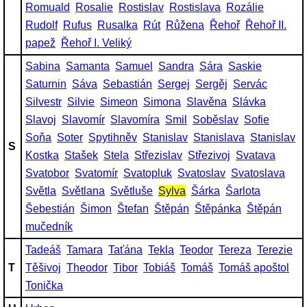
Romuald
Rosalie
Rostislav
Rostislava
Rozálie
Rudolf
Rufus
Rusalka
Rút
Růžena
Řehoř
Řehoř II.
papež
Řehoř I. Veliký
Sabina
Samanta
Samuel
Sandra
Sára
Saskie
Saturnin
Sáva
Sebastián
Sergej
Sergěj
Servác
Silvestr
Silvie
Simeon
Simona
Slavěna
Slávka
Slavoj
Slavomír
Slavomíra
Smil
Soběslav
Sofie
Soňa
Soter
Spytihněv
Stanislav
Stanislava
Stanislav
S
Kostka
Stašek
Stela
Střezislav
Střezivoj
Svatava
Svatobor
Svatomír
Svatopluk
Svatoslav
Svatoslava
Světla
Světlana
Světluše
Sylva
Šárka
Šarlota
Šebestián
Šimon
Štefan
Štěpán
Štěpánka
Štěpán
mučedník
Tadeáš
Tamara
Taťána
Tekla
Teodor
Tereza
Terezie
T
Těšivoj
Theodor
Tibor
Tobiáš
Tomáš
Tomáš apoštol
Tonička