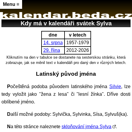
Menu ≡
Kdy má v kalendáři svátek Sylva
dne
v letech
14. srpna
1957-1979
29. října
2012-2026
Kliknutím na den v tabulce se dostanete na sesterskou stránku, která
zobrazuje, jak se měnil text v kalendáři pro daný den v různých letech.
Latinský původ jména
Počeštěná podoba původem latinského jména
Silvie
, lze
tedy vyložit jako "žena z lesa" či "lesní žínka". Dříve dosti
oblíbené jméno.
Další možné podoby: Sylvička, Sylvinka, Sísa, Sylvuš(ka).
Na této stránce naleznete
skloňování jména Sylva
.