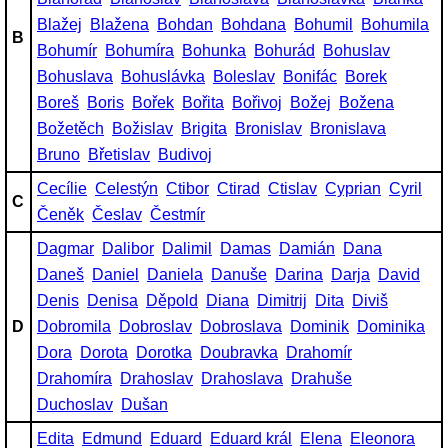
Blažej
Blažena
Bohdan
Bohdana
Bohumil
Bohumila
B
Bohumír
Bohumíra
Bohunka
Bohurád
Bohuslav
Bohuslava
Bohuslávka
Boleslav
Bonifác
Borek
Boreš
Boris
Bořek
Bořita
Bořivoj
Božej
Božena
Božetěch
Božislav
Brigita
Bronislav
Bronislava
Bruno
Břetislav
Budivoj
Cecílie
Celestýn
Ctibor
Ctirad
Ctislav
Cyprian
Cyril
C
Čeněk
Česlav
Čestmír
Dagmar
Dalibor
Dalimil
Damas
Damián
Dana
Daneš
Daniel
Daniela
Danuše
Darina
Darja
David
Denis
Denisa
Děpold
Diana
Dimitrij
Dita
Diviš
D
Dobromila
Dobroslav
Dobroslava
Dominik
Dominika
Dora
Dorota
Dorotka
Doubravka
Drahomír
Drahomíra
Drahoslav
Drahoslava
Drahuše
Duchoslav
Dušan
Edita
Edmund
Eduard
Eduard král
Elena
Eleonora