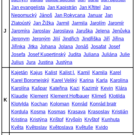
Jan evangelista
Jan Kapistrán
Jan Křtitel
Jan
Nepomucký
Jánoš
Jan Rokycana
Januar
Jan
Zlatoústý
Jan Žižka
Jarmil
Jarmila
Jarolím
Jaromír
J
Jaromíra
Jaroslav
Jaroslava
Jaruška
Jelena
Jenůvka
Jeronym
Jeroným
Jiljí
Jindřich
Jindřiška
Jiří
Jiřina
Jiřinka
Jitka
Johana
Jolana
Jonáš
Josafat
Josef
Josefa
Josef Kupertinský
Judita
Juliana
Juliána
Julie
Julius
Jura
Justina
Justýna
Kajetán
Kajus
Kalist
Kalist I.
Kamil
Kamila
Karel
Karel Boromejský
Karel Veliký
Karina
Karla
Karolina
Karolína
Kašpar
Kateřina
Kazi
Kazimír
Kevin
Klára
Klaudie
Klement
Klement Hofbauer
Klimeš
Klotilda
K
Klotylda
Kochan
Koloman
Konrád
Konrád bratr
Kordula
Kosma
Kosmas
Krasava
Krasoslav
Kristián
Kristina
Kristýna
Krištof
Kryšpín
Kryštof
Kunhuta
Květa
Květoslav
Květoslava
Květuše
Kvido