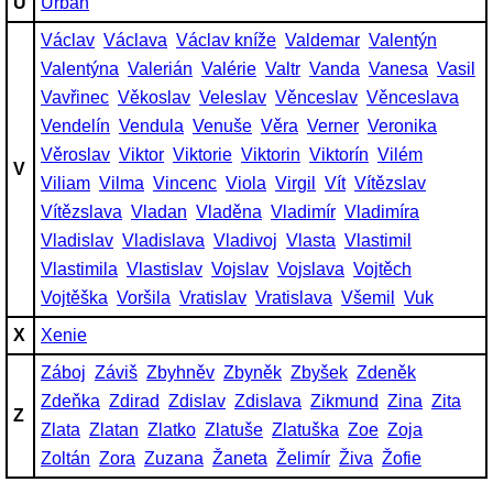
U
Urban
Václav
Václava
Václav kníže
Valdemar
Valentýn
Valentýna
Valerián
Valérie
Valtr
Vanda
Vanesa
Vasil
Vavřinec
Věkoslav
Veleslav
Věnceslav
Věnceslava
Vendelín
Vendula
Venuše
Věra
Verner
Veronika
Věroslav
Viktor
Viktorie
Viktorin
Viktorín
Vilém
V
Viliam
Vilma
Vincenc
Viola
Virgil
Vít
Vítězslav
Vítězslava
Vladan
Vladěna
Vladimír
Vladimíra
Vladislav
Vladislava
Vladivoj
Vlasta
Vlastimil
Vlastimila
Vlastislav
Vojslav
Vojslava
Vojtěch
Vojtěška
Voršila
Vratislav
Vratislava
Všemil
Vuk
X
Xenie
Záboj
Záviš
Zbyhněv
Zbyněk
Zbyšek
Zdeněk
Zdeňka
Zdirad
Zdislav
Zdislava
Zikmund
Zina
Zita
Z
Zlata
Zlatan
Zlatko
Zlatuše
Zlatuška
Zoe
Zoja
Zoltán
Zora
Zuzana
Žaneta
Želimír
Živa
Žofie