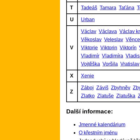
T
Tadeáš
Tamara
Taťána
T
U
Urban
Václav
Václava
Václav k
Věkoslav
Veleslav
Věnce
V
Viktorie
Viktorin
Viktorín
Vladimír
Vladimíra
Vladis
Vojtěška
Voršila
Vratislav
X
Xenie
Záboj
Záviš
Zbyhněv
Zb
Z
Zlatko
Zlatuše
Zlatuška
Další informace:
Jmenné kalendárium
O křestním jménu