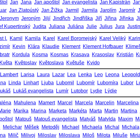
štol
Jan
Jana
Jan apoštol
Jan evangelista
Jan Kapistrán
Jan
uar
Jan Zlatoústý
Jan Žižka
Jarmil
Jarmila
Jarolím
Jaromír
Jeronym
Jeroným
Jiljí
Jindřich
Jindřiška
Jiří
Jiřina
Jiřinka
J
ef Kupertinský
Judita
Juliana
Juliána
Julie
Julius
Jura
Justi
t I.
Kamil
Kamila
Karel
Karel Boromejský
Karel Veliký
Kari
zimír
Kevin
Klára
Klaudie
Klement
Klement Hofbauer
Klime
bratr
Kordula
Kosma
Kosmas
Krasava
Krasoslav
Kristián
K
Květa
Květoslav
Květoslava
Květuše
Kvido
Lambert
Larisa
Laura
Lazar
Lea
Lenka
Leo
Leona
Leopold
ana
Linda
Linhart
Ljuba
Lubomil
Lubomír
Lubomíra
Lubor
L
ukáš
Lukáš evangelista
Lumír
Lutobor
Lydie
Lýdie
aléna
Mahulena
Mamert
Marcel
Marcela
Marcelin
Marcelina
Marie
Marika
Marina
Marketa
Markéta
Marta
Martin
Martina
poštol
Matouš
Matouš evangelista
Matyáš
Matylda
Maxim
M
e
Melichar
Měšek
Metoděj
Michael
Michaela
Michal
Michala
ena
Milič
Milivoj
Miloslav
Miloslava
Miloš
Milota
Miluše
Miri