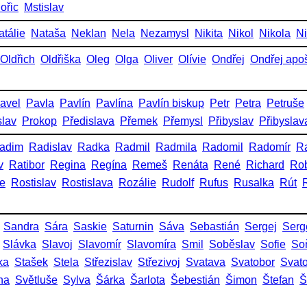
ořic
Mstislav
atálie
Nataša
Neklan
Nela
Nezamysl
Nikita
Nikol
Nikola
Ni
Oldřich
Oldřiška
Oleg
Olga
Oliver
Olívie
Ondřej
Ondřej apoš
avel
Pavla
Pavlín
Pavlína
Pavlín biskup
Petr
Petra
Petruše
slav
Prokop
Předislava
Přemek
Přemysl
Přibyslav
Přibyslav
adim
Radislav
Radka
Radmil
Radmila
Radomil
Radomír
R
v
Ratibor
Regina
Regína
Remeš
Renáta
René
Richard
Rob
ie
Rostislav
Rostislava
Rozálie
Rudolf
Rufus
Rusalka
Rút
Sandra
Sára
Saskie
Saturnin
Sáva
Sebastián
Sergej
Serg
Slávka
Slavoj
Slavomír
Slavomíra
Smil
Soběslav
Sofie
So
ka
Stašek
Stela
Střezislav
Střezivoj
Svatava
Svatobor
Svat
na
Světluše
Sylva
Šárka
Šarlota
Šebestián
Šimon
Štefan
Š