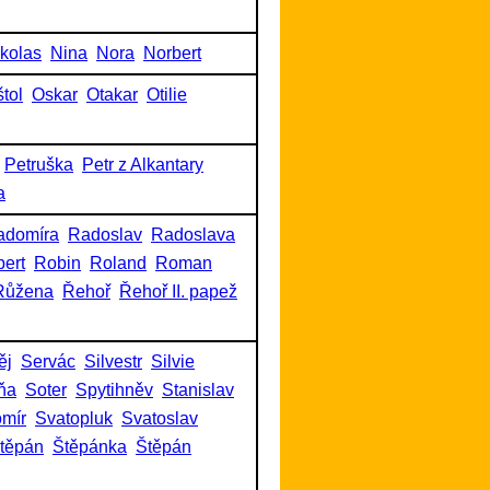
kolas
Nina
Nora
Norbert
tol
Oskar
Otakar
Otilie
Petruška
Petr z Alkantary
a
adomíra
Radoslav
Radoslava
ert
Robin
Roland
Roman
Růžena
Řehoř
Řehoř II. papež
ěj
Servác
Silvestr
Silvie
ňa
Soter
Spytihněv
Stanislav
omír
Svatopluk
Svatoslav
těpán
Štěpánka
Štěpán