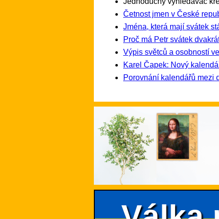
Jednoduchý vyhledávač kře
Četnost jmen v České repub
Jména, která mají svátek st
Proč má Petr svátek dvakrát
Výpis světců a osobností ve
Karel Čapek: Nový kalendá
Porovnání kalendářů mezi 
Válka 