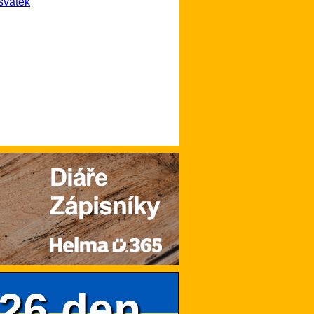
svátek
626.den