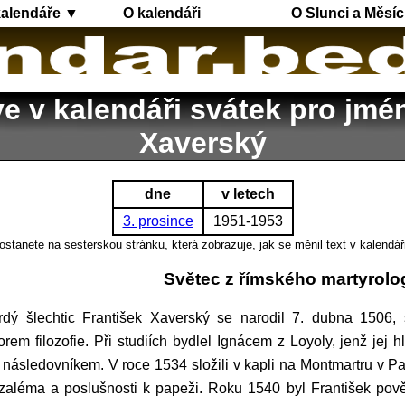
kalendáře ▼
O kalendáři
O Slunci a Měsíc
ve v kalendáři svátek pro jmé
Xaverský
dne
v letech
3. prosince
1951-1953
ostanete na sesterskou stránku, která zobrazuje, jak se měnil text v kalendář
Světec z římského martyrolo
orem filozofie. Při studiích bydlel Ignácem z Loyoly, jenž jej 
 následovníkem. V roce 1534 složili v kapli na Montmartru v Paří
zaléma a poslušnosti k papeži. Roku 1540 byl František pov