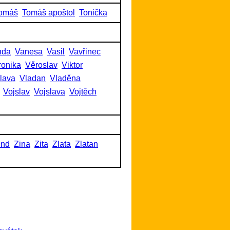
omáš
Tomáš apoštol
Tonička
nda
Vanesa
Vasil
Vavřinec
ronika
Věroslav
Viktor
slava
Vladan
Vladěna
Vojslav
Vojslava
Vojtěch
und
Zina
Zita
Zlata
Zlatan