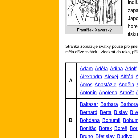
Indi
zapa
Japo
hore
František Xaverský
tisk
Stránka zobrazuje svátky pouze pro jmén
měla dříve svátek i vícekrát do roka, př
Adam
Adéla
Adina
Adolf
Alexandra
Alexej
Alfréd
A
A
Ámos
Anastázie
Anděla
Antonín
Apolena
Arnošt
A
Baltazar
Barbara
Barbora
Bernard
Berta
Bislav
Biv
B
Bohdana
Bohumil
Bohum
Bonifác
Borek
Boreš
Bor
Bruno
Břetislav
Budivoj