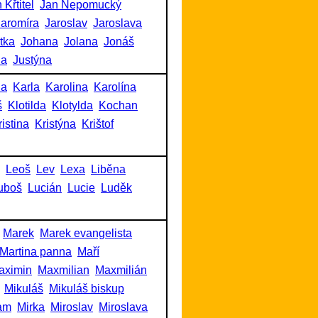
 Křtitel
Jan Nepomucký
Jaromíra
Jaroslav
Jaroslava
itka
Johana
Jolana
Jonáš
na
Justýna
na
Karla
Karolina
Karolína
š
Klotilda
Klotylda
Kochan
ristina
Kristýna
Krištof
Leoš
Lev
Lexa
Liběna
uboš
Lucián
Lucie
Luděk
Marek
Marek evangelista
Martina panna
Maří
aximin
Maxmilian
Maxmilián
Mikuláš
Mikuláš biskup
am
Mirka
Miroslav
Miroslava