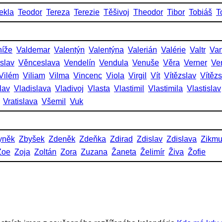
ekla
Teodor
Tereza
Terezie
Těšivoj
Theodor
Tibor
Tobiáš
T
níže
Valdemar
Valentýn
Valentýna
Valerián
Valérie
Valtr
Va
slav
Věnceslava
Vendelín
Vendula
Venuše
Věra
Verner
Ve
Vilém
Viliam
Vilma
Vincenc
Viola
Virgil
Vít
Vítězslav
Vítěz
lav
Vladislava
Vladivoj
Vlasta
Vlastimil
Vlastimila
Vlastislav
Vratislava
Všemil
Vuk
yněk
Zbyšek
Zdeněk
Zdeňka
Zdirad
Zdislav
Zdislava
Zikm
Zoe
Zoja
Zoltán
Zora
Zuzana
Žaneta
Želimír
Živa
Žofie