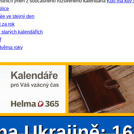
stních jmen z současného rozšířeného kalendária
Kdo má kdy 
lice
ále ve stejný den
 za rok
 starých kalendářích
ř
dvěma roky
na Ukrajině: 1