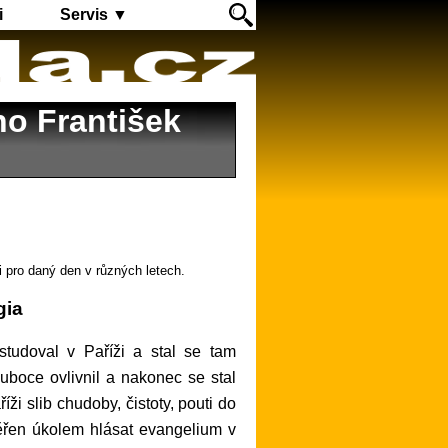
i
Servis ▼
no František
i pro daný den v různých letech.
gia
hluboce ovlivnil a nakonec se stal
ži slib chudoby, čistoty, pouti do
ěřen úkolem hlásat evangelium v