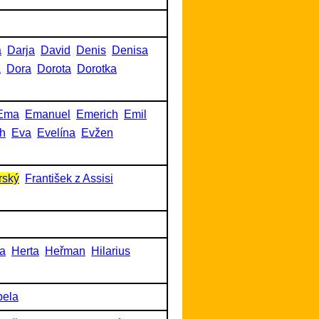
a
Darja
David
Denis
Denisa
a
Dora
Dorota
Dorotka
Ema
Emanuel
Emerich
Emil
h
Eva
Evelína
Evžen
rský
František z Assisi
a
Herta
Heřman
Hilarius
bela