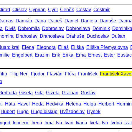
tirad
Ctislav
Cyprian
Cyril
Čeněk
Česlav
Čestmír
Damas
Damián
Dana
Daneš
Daniel
Daniela
Danuše
Darin
ta
Diviš
Dobromila
Dobroslav
Dobroslava
Dominik
Dominik
homíra
Drahoslav
Drahoslava
Drahuše
Duchoslav
Dušan
uard král
Elena
Eleonora
Eliáš
Eliška
Eliška Přemyslovna
mílie
Engelbert
Erazim
Erik
Erika
Erna
Ernest
Ester
Eustac
ilip
Filip Neri
Fjodor
Flavián
Flóra
František
František Xave
ka
Gertruda
Gisela
Gita
Gizela
Gracian
Gustav
al
Háta
Havel
Heda
Hedvika
Helena
Helga
Herbert
Hermín
Hubert
Hugo
Hugo biskup
Hvězdoslav
Hynek
Ingrid
Inocenc
Irena
Irma
Iva
Ivan
Ivana
Iveta
Ivo
Ivona
Iza