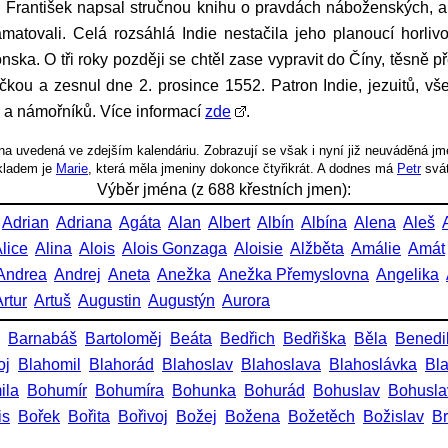
i. František napsal stručnou knihu o pravdách náboženských, a
matovali. Celá rozsáhlá Indie nestačila jeho planoucí horliv
nska. O tři roky později se chtěl zase vypravit do Číny, těsně 
čkou a zesnul dne 2. prosince 1552. Patron Indie, jezuitů, vše
u a námořníků. Více informací
zde
.
a uvedená ve zdejším kalendáriu. Zobrazují se však i nyní již neuváděná jm
íkladem je
Marie
, která měla jmeniny dokonce čtyřikrát. A dodnes má
Petr
svá
Výběr jména (z 688 křestních jmen):
Adrian
Adriana
Agáta
Alan
Albert
Albín
Albína
Alena
Aleš
lice
Alina
Alois
Alois Gonzaga
Aloisie
Alžběta
Amálie
Amát
Andrea
Andrej
Aneta
Anežka
Anežka Přemyslovna
Angelika
rtur
Artuš
Augustin
Augustýn
Aurora
Barnabáš
Bartoloměj
Beáta
Bedřich
Bedřiška
Běla
Benedi
oj
Blahomil
Blahorád
Blahoslav
Blahoslava
Blahoslávka
Bl
ila
Bohumír
Bohumíra
Bohunka
Bohurád
Bohuslav
Bohusla
is
Bořek
Bořita
Bořivoj
Božej
Božena
Božetěch
Božislav
Br