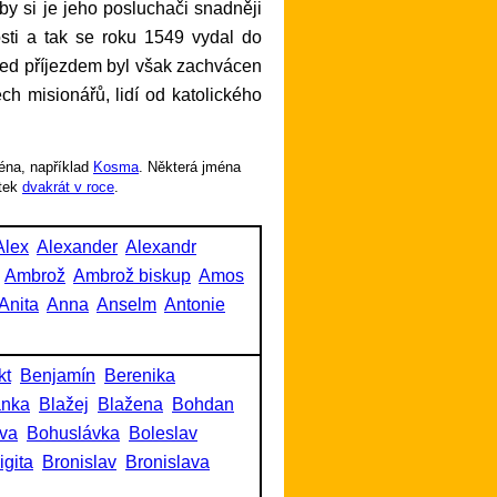
by si je jeho posluchači snadněji
osti a tak se roku 1549 vydal do
před příjezdem byl však zachvácen
ch misionářů, lidí od katolického
éna, například
Kosma
. Některá jména
tek
dvakrát v roce
.
Alex
Alexander
Alexandr
Ambrož
Ambrož biskup
Amos
Anita
Anna
Anselm
Antonie
kt
Benjamín
Berenika
anka
Blažej
Blažena
Bohdan
va
Bohuslávka
Boleslav
igita
Bronislav
Bronislava