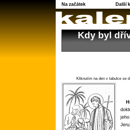
Na začátek
Další 
Kdy byl dří
Kliknutím na den v tabulce se d
Hrdý šlechtic František Xaverský se narodil 7. dubna 1506, studoval v Paříži a stal se tam
dokt
jeho
Jeru