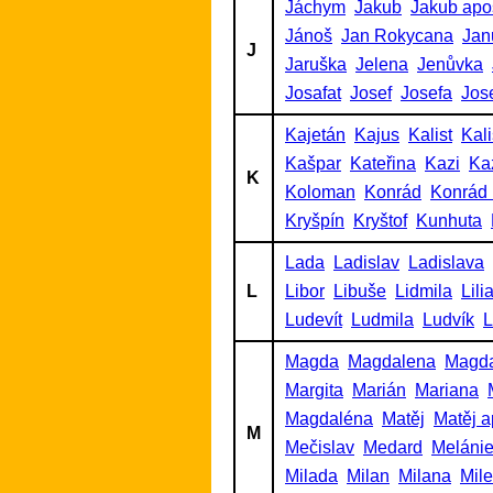
Jáchym
Jakub
Jakub apo
Jánoš
Jan Rokycana
Jan
J
Jaruška
Jelena
Jenůvka
Josafat
Josef
Josefa
Jos
Kajetán
Kajus
Kalist
Kalis
Kašpar
Kateřina
Kazi
Ka
K
Koloman
Konrád
Konrád 
Kryšpín
Kryštof
Kunhuta
Lada
Ladislav
Ladislava
L
Libor
Libuše
Lidmila
Lili
Ludevít
Ludmila
Ludvík
L
Magda
Magdalena
Magd
Margita
Marián
Mariana
Magdaléna
Matěj
Matěj a
M
Mečislav
Medard
Meláni
Milada
Milan
Milana
Mil