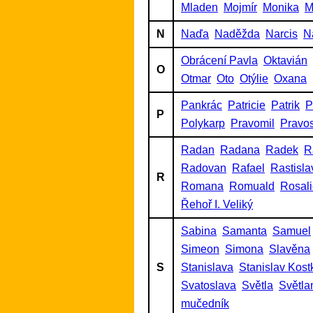
Mladen
Mojmír
Monika
M
N
Naďa
Naděžda
Narcis
N
Obrácení Pavla
Oktavián
O
Otmar
Oto
Otýlie
Oxana
Pankrác
Patricie
Patrik
P
P
Polykarp
Pravomil
Pravo
Radan
Radana
Radek
R
Radovan
Rafael
Rastisla
R
Romana
Romuald
Rosal
Řehoř I. Veliký
Sabina
Samanta
Samuel
Simeon
Simona
Slavěna
S
Stanislava
Stanislav Kost
Svatoslava
Světla
Světla
mučedník