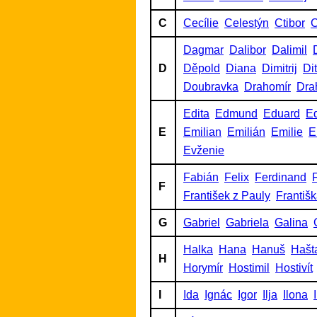
C
Cecílie
Celestýn
Ctibor
C
Dagmar
Dalibor
Dalimil
D
Děpold
Diana
Dimitrij
Di
Doubravka
Drahomír
Dra
Edita
Edmund
Eduard
Ed
E
Emilian
Emilián
Emilie
E
Evženie
Fabián
Felix
Ferdinand
F
F
František z Pauly
Františ
G
Gabriel
Gabriela
Galina
Halka
Hana
Hanuš
Hašt
H
Horymír
Hostimil
Hostivít
I
Ida
Ignác
Igor
Ilja
Ilona