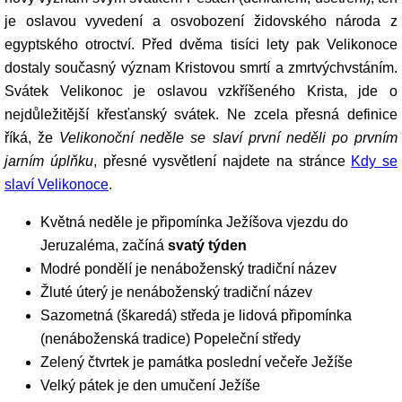
je oslavou vyvedení a osvobození židovského národa z
egyptského otroctví. Před dvěma tisíci lety pak Velikonoce
dostaly současný význam Kristovou smrtí a zmrtvýchvstáním.
Svátek Velikonoc je oslavou vzkříšeného Krista, jde o
nejdůležitější křesťanský svátek. Ne zcela přesná definice
říká, že
Velikonoční neděle se slaví první neděli po prvním
jarním úplňku
, přesné vysvětlení najdete na stránce
Kdy se
slaví Velikonoce
.
Květná neděle je připomínka Ježíšova vjezdu do
Jeruzaléma, začíná
svatý týden
Modré pondělí je nenáboženský tradiční název
Žluté úterý je nenáboženský tradiční název
Sazometná (škaredá) středa je lidová připomínka
(nenáboženská tradice) Popeleční středy
Zelený čtvrtek je památka poslední večeře Ježíše
Velký pátek je den umučení Ježíše