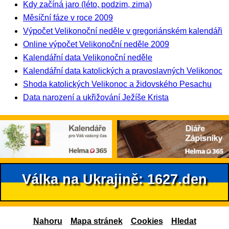
Kdy začíná jaro (léto, podzim, zima)
Měsíční fáze v roce 2009
Výpočet Velikonoční neděle v gregoriánském kalendáři
Online výpočet Velikonoční neděle 2009
Kalendářní data Velikonoční neděle
Kalendářní data katolických a pravoslavných Velikonoc
Shoda katolických Velikonoc a židovského Pesachu
Data narození a ukřižování Ježíše Krista
Válka na Ukrajině: 1627.den
Nahoru
Mapa stránek
Cookies
Hledat