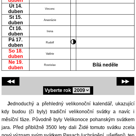
duben
Út 14.
Vincenc
duben
St 15.
Anastázie
duben
Čt 16.
Irena
duben
Pá 17.
Rudolf
duben
So 18.
Valérie
duben
Ne 19.
Bílá neděle
Rostislav
duben
◀◀
▶▶
Vyberte rok
Jednoduchý a přehledný velikonoční kalendář, ukazující
kdy budou (či byly) tradiční velikonoční svátky a navíc i
měsíční fáze. Původně byly Velikonoce pohanským svátkem
jara. Před přibližně 3500 lety dali Židé tomuto svátku zcela
nový význam svým svátkem Pesach (uchránění, ušetření), ten