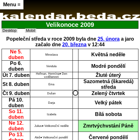
Menu ≡
Velikonoce 2009
Desktop
Mobil
Popeleční středa v roce 2009 byla dne
25. února
a jaro
začalo dne
20. března
v 12:44
Ne 5.
Květná neděle
Miroslava
duben
Po 6.
Modré pondělí
Vendula
duben
Heřman, Hermína● Den
Út 7. duben
Žluté úterý
vzdělanosti
Sazometná (škaredá)
St 8. duben
Ema
středa
Čt 9. duben
Zelený čtvrtek
Dušan
Pá 10.
Velký pátek
Darja
duben
So 11.
Bílá sobota
Izabela
duben
Ne 12.
Zmrtvýchvstání Páně
Julius● Velikonoční neděle
duben
Po 13.
Červené pondělí
Aleš● Velikonoční pondělí