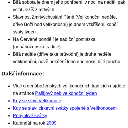
Bílá sobota je dnem jeho pohřbení, v noci na neděli pak
vstal Ježíš z mrtvých
Slavnost Zmrtvýchvstání Páně (Velikonoční neděle,
dříve Boží hod velikonoční) je dnem vzkříšení, končí
svatý týden
Na Červené pondělí je tradiční pomlázka
(nenáboženská tradice)
Bílá neděle (dříve také průvodní) je druhá neděle
velikonoční, nově pokřtění toho dne nosili bílé roucho
Další informace:
Více o nenáboženských velikonočních tradicích najdete
na stránce
Pašijový neb velkonoční týden
Kdy se slaví Velikonoce
Kdy se slaví církevní svátky spojené s Velikonocemi
Pohyblivé svátky
Kalendář na rok
2009