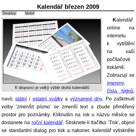
Kalendář březen 2009
Desktop
Mobil
Kalendář
online na
internetu
k vytištění
na vaší
počítačové
tiskárně.
Zobrazují se
jmeniny
,
K dispozici je velký výběr druhů kalendářů
čísla týdnů
,
navíc
státní
i
ostatní svátky
a
významné dny
. Po zaškrtnutí
volby 'zmenšit písmo' se zmenší text a zbude přiměřený
prostor pro poznámky. Kliknutím na rok u názvu měsíce se
dostanete na
roční kalendář
. Stisknete-li tlačítko 'Tisk', objeví
se standardní dialog pro tisk a nakonec kalendář vytiskněte