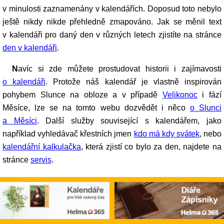
v minulosti zaznamenány v kalendářích. Doposud toto nebylo
ještě nikdy nikde přehledně zmapováno. Jak se měnil text
v kalendáři pro daný den v různých letech zjistíte na stránce
den v kalendáři
.
Navíc si zde můžete prostudovat historii i zajímavosti
o kalendáři
. Protože náš kalendář je vlastně inspirován
pohybem Slunce na obloze a v případě
Velikonoc
i fází
Měsíce, lze se na tomto webu dozvědět i něco
o Slunci
a Měsíci
. Další služby související s kalendářem, jako
například vyhledávač křestních jmen
kdo má kdy svátek
, nebo
kalendářní kalkulačka
, která zjistí co bylo za den, najdete na
stránce
servis
.