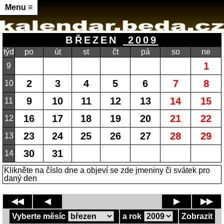
Menu ≡
BŘEZEN
2009
týd
po
út
st
čt
pá
so
ne
1
9
2
3
4
5
6
7
8
10
9
10
11
12
13
14
15
11
16
17
18
19
20
21
22
12
23
24
25
26
27
28
29
13
30
31
14
Klikněte na číslo dne a objeví se zde jmeniny či svátek pro
daný den
◀◀
◀
▶
▶▶
Vyberte měsíc
a rok
Zobrazit