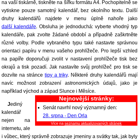
na vaší tiskárně, tiskněte na šířku formátu A4. Pochopitelně se
vytiskne pouze samotný kalendář, bez okolního textu. Další
druhy kalendářů najdete v menu úplně nahoře jako
další kalendáře
. Obsluha je jednoduchá: vyberte vhodný typ
kalendáře, pak zvolte žádané období a případně zaškrtněte
různé volby. Podle vybraného typu také nastavte správnou
orientaci papíru v menu vašeho prohlížeče. Pro lepší vzhled
na papíře doporučuji zvolit v nastavení prohlížeče tisk bez
okrajů a tisk pozadí. Jak nastavíte svůj prohlížeč pro tisk se
dozvíte na stránce
tipy a triky
. Některé druhy kalendářů mají
navíc možnost zobrazení astronomických údajů, jako je
například východ a západ Slunce i Měsíce.
Nejnovější stránky:
Jediný
Senát navrhl nový významný den:
kalendář
28. srpna - Den Orla
nejen na
Více na
seznamu aktualizovaných stránek
internetu, ale
i vůbec, který správně zobrazuje jmeniny a svátky tak, jak byly