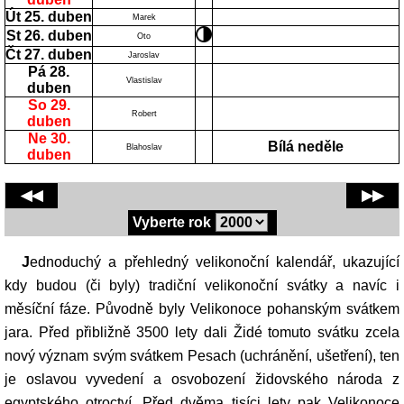
Út 25. duben
Marek
St 26. duben
Oto
Čt 27. duben
Jaroslav
Pá 28.
Vlastislav
duben
So 29.
Robert
duben
Ne 30.
Bílá neděle
Blahoslav
duben
◀◀
▶▶
Vyberte rok
Jednoduchý a přehledný velikonoční kalendář, ukazující
kdy budou (či byly) tradiční velikonoční svátky a navíc i
měsíční fáze. Původně byly Velikonoce pohanským svátkem
jara. Před přibližně 3500 lety dali Židé tomuto svátku zcela
nový význam svým svátkem Pesach (uchránění, ušetření), ten
je oslavou vyvedení a osvobození židovského národa z
egyptského otroctví. Před dvěma tisíci lety pak Velikonoce