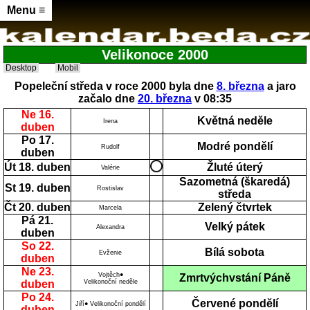
Menu ≡
Velikonoce 2000
Desktop
Mobil
Popeleční středa v roce 2000 byla dne
8. března
a jaro
začalo dne
20. března
v 08:35
Ne 16.
Květná neděle
Irena
duben
Po 17.
Modré pondělí
Rudolf
duben
Út 18. duben
Žluté úterý
Valérie
Sazometná (škaredá)
St 19. duben
Rostislav
středa
Čt 20. duben
Zelený čtvrtek
Marcela
Pá 21.
Velký pátek
Alexandra
duben
So 22.
Bílá sobota
Evženie
duben
Ne 23.
Vojtěch●
Zmrtvýchvstání Páně
duben
Velikonoční neděle
Po 24.
Červené pondělí
Jiří● Velikonoční pondělí
duben