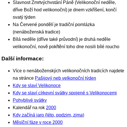
Slavnost Zmrtvýchvstání Páně (Velikonoční neděle,
dříve Boží hod velikonoční) je dnem vzkříšení, končí
svatý týden
Na Červené pondělí je tradiční pomlázka
(nenáboženská tradice)
Bílá neděle (dříve také průvodní) je druhá neděle
velikonoční, nově pokřtění toho dne nosili bílé roucho
Další informace:
Více o nenáboženských velikonočních tradicích najdete
na stránce
Pašijový neb velkonoční týden
Kdy se slaví Velikonoce
Kdy se slaví církevní svátky spojené s Velikonocemi
Pohyblivé svátky
Kalendář na rok
2000
Kdy začíná jaro (léto, podzim, zima)
Měsíční fáze v roce 2000