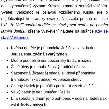
dostaly současný význam Kristovou smrtí a zmrtvýchvstáním.
Svátek Velikonoc je oslavou vzkříšeného Krista, jde o
nejdůležitější křesťanský svátek. Ne zcela přesná definice
říká, že
Velikonoční neděle se slaví první neděli po prvním
jarním úplňku
, přesné vysvětlení najdete na stránce
Kdy se
slaví Velikonoce
.
Květná neděle je připomínka Ježíšova vjezdu do
Jeruzaléma, začíná
svatý týden
Modré pondělí je nenáboženský tradiční název
Žluté úterý je nenáboženský tradiční název
Sazometná (škaredá) středa je lidová připomínka
(nenáboženská tradice) Popeleční středy
Zelený čtvrtek je památka poslední večeře Ježíše
Velký pátek je den umučení Ježíše
Bílá sobota je dnem jeho pohřbení, v noci na neděli pak
vstal Ježíš z mrtvých