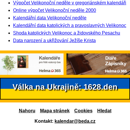
Výpočet Velikonoční neděle v gregoriánském kalendáři
Online výpočet Velikonoční neděle 2000
Kalendářní data Velikonoční neděle
Kalendářní data katolických a pravoslavných Velikonoc
Shoda katolických Velikonoc a židovského Pesachu
Data narození a ukřižování Ježíše Krista
Válka na Ukrajině: 1628.den
Nahoru
Mapa stránek
Cookies
Hledat
Kontakt:
kalendar@beda.cz