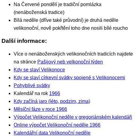
Na Červené pondělí je tradiční pomlázka
(nenáboženská tradice)
Bílá neděle (dříve také průvodní) je druhá neděle
velikonoční, nově pokřtění toho dne nosili bílé roucho
Další informace:
Více o nenáboženských velikonočních tradicích najdete
na stránce
Pašijový neb velkonoční týden
Kdy se slaví Velikonoce
Kdy se slaví církevní svátky spojené s Velikonocemi
Pohyblivé svátky
Kalendář na rok
1966
Kdy začíná jaro (léto, podzim, zima)
Měsíční fáze v roce 1966
Výpočet Velikonoční neděle v gregoriánském kalendáři
Online výpočet Velikonoční neděle 1966
Kalendářní data Velikonoční neděle