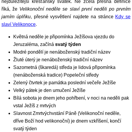
nejdůležitější křesťanský svátek. Ne zcela přesná definice
říká, že
Velikonoční neděle se slaví první neděli po prvním
jarním úplňku
, přesné vysvětlení najdete na stránce
Kdy se
slaví Velikonoce
.
Květná neděle je připomínka Ježíšova vjezdu do
Jeruzaléma, začíná
svatý týden
Modré pondělí je nenáboženský tradiční název
Žluté úterý je nenáboženský tradiční název
Sazometná (škaredá) středa je lidová připomínka
(nenáboženská tradice) Popeleční středy
Zelený čtvrtek je památka poslední večeře Ježíše
Velký pátek je den umučení Ježíše
Bílá sobota je dnem jeho pohřbení, v noci na neděli pak
vstal Ježíš z mrtvých
Slavnost Zmrtvýchvstání Páně (Velikonoční neděle,
dříve Boží hod velikonoční) je dnem vzkříšení, končí
svatý týden