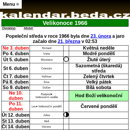
Menu ≡
Velikonoce 1966
Desktop
Mobil
Popeleční středa v roce 1966 byla dne
23. února
a jaro
začalo dne
21. března
v 02:53
Ne 3. duben
Květná neděle
Richard
Po 4. duben
Modré pondělí
Ivana
Út 5. duben
Žluté úterý
Miroslava
Sazometná (škaredá)
St 6. duben
Celestýn
středa
Čt 7. duben
Zelený čtvrtek
Heřman
Pá 8. duben
Velký pátek
Ema
So 9. duben
Bílá sobota
Dušan
Ne 10.
Radomil●
Hod Boží velikonoční
duben
Velikonoční neděle
Po 11.
Červené pondělí
Lev● Velikonoční pondělí
duben
Út 12. duben
Julius
St 13. duben
Aleš
Čt 14. duben
Vincenc