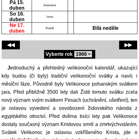
Pá 15.
Anastázie
duben
So 16.
Irena
duben
Ne 17.
Bílá neděle
Rudolf
duben
◀◀
▶▶
Vyberte rok
Jednoduchý a přehledný velikonoční kalendář, ukazující
kdy budou (či byly) tradiční velikonoční svátky a navíc i
měsíční fáze. Původně byly Velikonoce pohanským svátkem
jara. Před přibližně 3500 lety dali Židé tomuto svátku zcela
nový význam svým svátkem Pesach (uchránění, ušetření), ten
je oslavou vyvedení a osvobození židovského národa z
egyptského otroctví. Před dvěma tisíci lety pak Velikonoce
dostaly současný význam Kristovou smrtí a zmrtvýchvstáním.
Svátek Velikonoc je oslavou vzkříšeného Krista, jde o