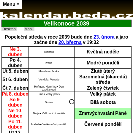
Menu ≡
Velikonoce 2039
Desktop
Mobil
Popeleční středa v roce 2039 bude dne
23. února
a jaro
začne dne
20. března
v 19:32
Ne 3.
Květná neděle
Richard
duben
Po 4.
Modré pondělí
Ivana
duben
Út 5. duben
Žluté úterý
Miroslava, Mirka
Sazometná (škaredá)
St 6. duben
Vendula, Venuše
středa
Heřman, Hermína● Den
Čt 7. duben
Zelený čtvrtek
vzdělanosti
Pá 8. duben
Velký pátek
Ema● Velký pátek
So 9.
Bílá sobota
Dušan
duben
Ne 10.
Zmrtvýchvstání Páně
Darja● Velikonoční neděle
duben
Po 11.
Červené pondělí
Izabela● Velikonoční pondělí
duben
Út 12.