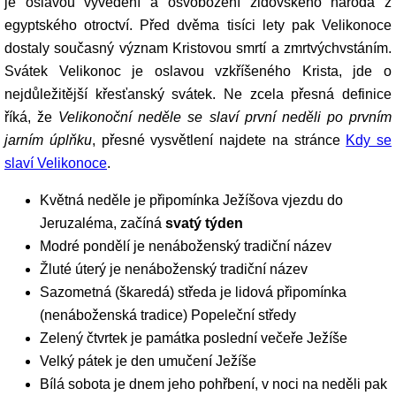
je oslavou vyvedení a osvobození židovského národa z
egyptského otroctví. Před dvěma tisíci lety pak Velikonoce
dostaly současný význam Kristovou smrtí a zmrtvýchvstáním.
Svátek Velikonoc je oslavou vzkříšeného Krista, jde o
nejdůležitější křesťanský svátek. Ne zcela přesná definice
říká, že
Velikonoční neděle se slaví první neděli po prvním
jarním úplňku
, přesné vysvětlení najdete na stránce
Kdy se
slaví Velikonoce
.
Květná neděle je připomínka Ježíšova vjezdu do
Jeruzaléma, začíná
svatý týden
Modré pondělí je nenáboženský tradiční název
Žluté úterý je nenáboženský tradiční název
Sazometná (škaredá) středa je lidová připomínka
(nenáboženská tradice) Popeleční středy
Zelený čtvrtek je památka poslední večeře Ježíše
Velký pátek je den umučení Ježíše
Bílá sobota je dnem jeho pohřbení, v noci na neděli pak