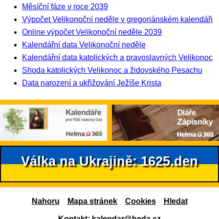
Měsíční fáze v roce 2039
Výpočet Velikonoční neděle v gregoriánském kalendáři
Online výpočet Velikonoční neděle 2039
Kalendářní data Velikonoční neděle
Kalendářní data katolických a pravoslavných Velikonoc
Shoda katolických Velikonoc a židovského Pesachu
Data narození a ukřižování Ježíše Krista
Válka na Ukrajině: 1625.den
Nahoru
Mapa stránek
Cookies
Hledat
Kontakt:
kalendar@beda.cz