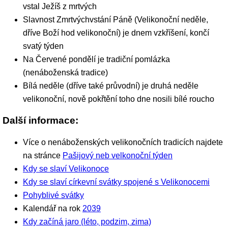
vstal Ježíš z mrtvých
Slavnost Zmrtvýchvstání Páně (Velikonoční neděle,
dříve Boží hod velikonoční) je dnem vzkříšení, končí
svatý týden
Na Červené pondělí je tradiční pomlázka
(nenáboženská tradice)
Bílá neděle (dříve také průvodní) je druhá neděle
velikonoční, nově pokřtění toho dne nosili bílé roucho
Další informace:
Více o nenáboženských velikonočních tradicích najdete
na stránce
Pašijový neb velkonoční týden
Kdy se slaví Velikonoce
Kdy se slaví církevní svátky spojené s Velikonocemi
Pohyblivé svátky
Kalendář na rok
2039
Kdy začíná jaro (léto, podzim, zima)