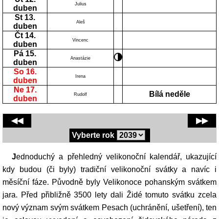
Julius
duben
St 13.
Aleš
duben
Čt 14.
Vincenc
duben
Pá 15.
Anastázie
duben
So 16.
Irena
duben
Ne 17.
Bílá neděle
Rudolf
duben
◀◀
▶▶
Vyberte rok
Jednoduchý a přehledný velikonoční kalendář, ukazující
kdy budou (či byly) tradiční velikonoční svátky a navíc i
měsíční fáze. Původně byly Velikonoce pohanským svátkem
jara. Před přibližně 3500 lety dali Židé tomuto svátku zcela
nový význam svým svátkem Pesach (uchránění, ušetření), ten