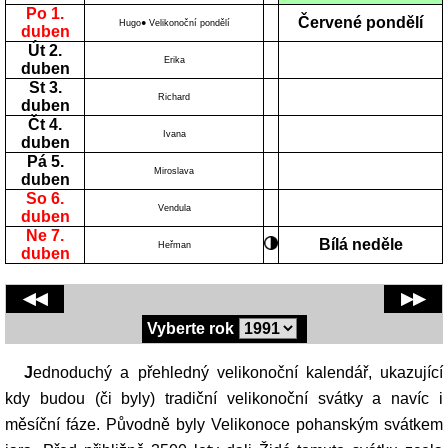
Po 1.
Červené pondělí
Hugo● Velikonoční pondělí
duben
Út 2.
Erika
duben
St 3.
Richard
duben
Čt 4.
Ivana
duben
Pá 5.
Miroslava
duben
So 6.
Vendula
duben
Ne 7.
Bílá neděle
Heřman
duben
◀◀
▶▶
Vyberte rok
Jednoduchý a přehledný velikonoční kalendář, ukazující
kdy budou (či byly) tradiční velikonoční svátky a navíc i
měsíční fáze. Původně byly Velikonoce pohanským svátkem