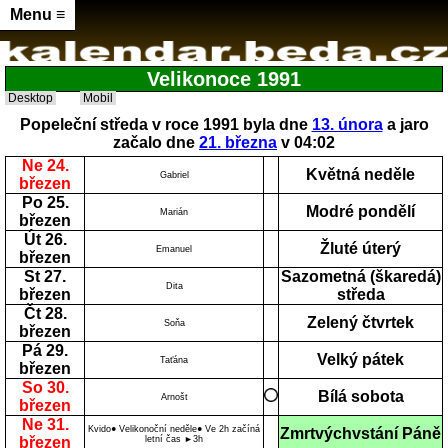
Menu ≡
Velikonoce 1991
Desktop
Mobil
Popeleční středa v roce 1991 byla dne
13. února
a jaro
začalo dne
21. března
v 04:02
Ne 24.
Květná neděle
Gabriel
březen
Po 25.
Modré pondělí
Marián
březen
Út 26.
Žluté úterý
Emanuel
březen
St 27.
Sazometná (škaredá)
Dita
březen
středa
Čt 28.
Zelený čtvrtek
Soňa
březen
Pá 29.
Velký pátek
Taťána
březen
So 30.
Bílá sobota
Arnošt
březen
Ne 31.
Kvido● Velikonoční neděle● Ve 2h začíná
Zmrtvýchvstání Páně
březen
letní čas ►3h