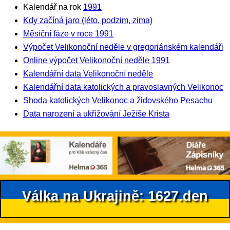
Kalendář na rok
1991
Kdy začíná jaro (léto, podzim, zima)
Měsíční fáze v roce 1991
Výpočet Velikonoční neděle v gregoriánském kalendáři
Online výpočet Velikonoční neděle 1991
Kalendářní data Velikonoční neděle
Kalendářní data katolických a pravoslavných Velikonoc
Shoda katolických Velikonoc a židovského Pesachu
Data narození a ukřižování Ježíše Krista
Válka na Ukrajině: 1627.den