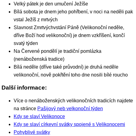
Velký pátek je den umučení Ježíše
Bílá sobota je dnem jeho pohřbení, v noci na neděli pak
vstal Ježíš z mrtvých
Slavnost Zmrtvýchvstání Páně (Velikonoční neděle,
dříve Boží hod velikonoční) je dnem vzkříšení, končí
svatý týden
Na Červené pondělí je tradiční pomlázka
(nenáboženská tradice)
Bílá neděle (dříve také průvodní) je druhá neděle
velikonoční, nově pokřtění toho dne nosili bílé roucho
Další informace:
Více o nenáboženských velikonočních tradicích najdete
na stránce
Pašijový neb velkonoční týden
Kdy se slaví Velikonoce
Kdy se slaví církevní svátky spojené s Velikonocemi
Pohyblivé svátky