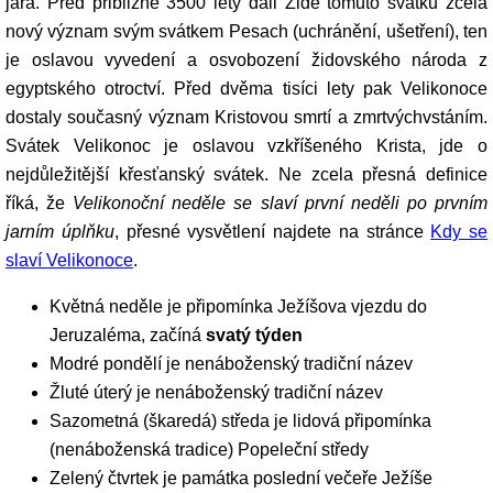
jara. Před přibližně 3500 lety dali Židé tomuto svátku zcela
nový význam svým svátkem Pesach (uchránění, ušetření), ten
je oslavou vyvedení a osvobození židovského národa z
egyptského otroctví. Před dvěma tisíci lety pak Velikonoce
dostaly současný význam Kristovou smrtí a zmrtvýchvstáním.
Svátek Velikonoc je oslavou vzkříšeného Krista, jde o
nejdůležitější křesťanský svátek. Ne zcela přesná definice
říká, že
Velikonoční neděle se slaví první neděli po prvním
jarním úplňku
, přesné vysvětlení najdete na stránce
Kdy se
slaví Velikonoce
.
Květná neděle je připomínka Ježíšova vjezdu do
Jeruzaléma, začíná
svatý týden
Modré pondělí je nenáboženský tradiční název
Žluté úterý je nenáboženský tradiční název
Sazometná (škaredá) středa je lidová připomínka
(nenáboženská tradice) Popeleční středy
Zelený čtvrtek je památka poslední večeře Ježíše