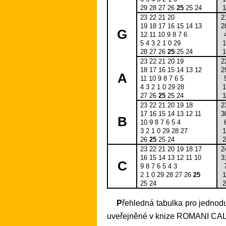
29 28 27 26
25
25 24
1
23 22 21 20
2
19 18 17 16 15 14 13
2
G
12 11 10 9 8 7 6
5 4 3 2 1 0 29
1
28 27 26
25
25 24
1
23 22 21 20 19
2
18 17 16 15 14 13 12
2
A
11 10 9 8 7 6 5
4 3 2 1 0 29 28
1
27 26
25
25 24
1
23 22 21 20 19 18
2
17 16 15 14 13 12 11
3
B
10 9 8 7 6 5 4
3 2 1 0 29 28 27
1
26
25
25 24
2
23 22 21 20 19 18 17
2
16 15 14 13 12 11 10
3
C
9 8 7 6 5 4 3
2 1 0 29 28 27 26
25
1
25 24
2
Přehledná tabulka pro jednoduché zjištění kalendářního data Velikonoc a odvozených církevních svátků, dle historické tabulky
uveřejněné v knize ROMANI CAL