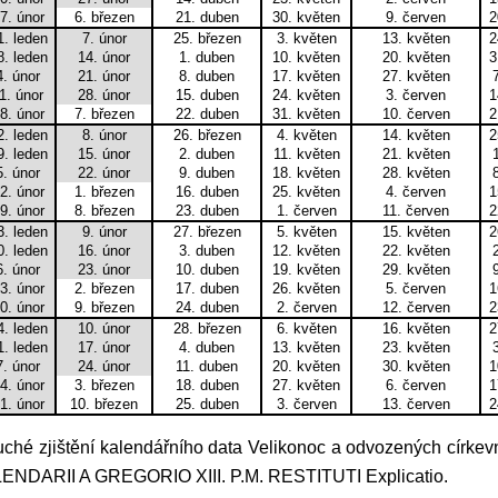
7. únor
6. březen
21. duben
30. květen
9. červen
2
1. leden
7. únor
25. březen
3. květen
13. květen
2
8. leden
14. únor
1. duben
10. květen
20. květen
3
4. únor
21. únor
8. duben
17. květen
27. květen
1. únor
28. únor
15. duben
24. květen
3. červen
1
8. únor
7. březen
22. duben
31. květen
10. červen
2
2. leden
8. únor
26. březen
4. květen
14. květen
2
9. leden
15. únor
2. duben
11. květen
21. květen
5. únor
22. únor
9. duben
18. květen
28. květen
2. únor
1. březen
16. duben
25. květen
4. červen
1
9. únor
8. březen
23. duben
1. červen
11. červen
2
3. leden
9. únor
27. březen
5. květen
15. květen
2
0. leden
16. únor
3. duben
12. květen
22. květen
6. únor
23. únor
10. duben
19. květen
29. květen
3. únor
2. březen
17. duben
26. květen
5. červen
1
0. únor
9. březen
24. duben
2. červen
12. červen
2
4. leden
10. únor
28. březen
6. květen
16. květen
2
1. leden
17. únor
4. duben
13. květen
23. květen
7. únor
24. únor
11. duben
20. květen
30. květen
1
4. únor
3. březen
18. duben
27. květen
6. červen
1
1. únor
10. březen
25. duben
3. červen
13. červen
2
ENDARII A GREGORIO XIII. P.M. RESTITUTI Explicatio.