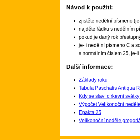
Návod k použití:
zjistěte nedělní písmeno (je
najděte řádku s nedělním pí
pokud je daný rok přestupný
je-li nedělní písmeno C a so
s normálním číslem 25, je-l
Další informace:
Základy roku
Tabula Paschalis Antiqua 
Kdy se slaví církevní svátk
Výpočet Velikonoční neděle
Epakta 25
Velikonoční neděle gregor