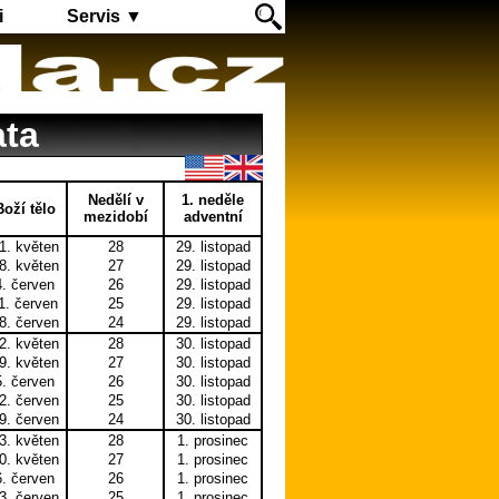
i
Servis ▼
ata
Nedělí v
1. neděle
Boží tělo
mezidobí
adventní
1. květen
28
29. listopad
8. květen
27
29. listopad
4. červen
26
29. listopad
1. červen
25
29. listopad
8. červen
24
29. listopad
2. květen
28
30. listopad
9. květen
27
30. listopad
5. červen
26
30. listopad
2. červen
25
30. listopad
9. červen
24
30. listopad
3. květen
28
1. prosinec
0. květen
27
1. prosinec
6. červen
26
1. prosinec
3. červen
25
1. prosinec