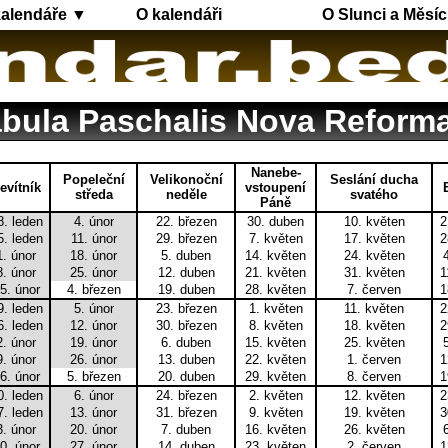
kalendáře ▼
O kalendáři
O Slunci a Měsíc
bula Paschalis Nova Reform
Nanebe-
Popeleční
Velikonoční
Seslání ducha
evítník
vstoupení
středa
neděle
svatého
Páně
8. leden
4. únor
22. březen
30. duben
10. květen
2
5. leden
11. únor
29. březen
7. květen
17. květen
2
1. únor
18. únor
5. duben
14. květen
24. květen
8. únor
25. únor
12. duben
21. květen
31. květen
1
5. únor
4. březen
19. duben
28. květen
7. červen
1
9. leden
5. únor
23. březen
1. květen
11. květen
2
6. leden
12. únor
30. březen
8. květen
18. květen
2
2. únor
19. únor
6. duben
15. květen
25. květen
9. únor
26. únor
13. duben
22. květen
1. červen
1
6. únor
5. březen
20. duben
29. květen
8. červen
1
0. leden
6. únor
24. březen
2. květen
12. květen
2
7. leden
13. únor
31. březen
9. květen
19. květen
3
3. únor
20. únor
7. duben
16. květen
26. květen
0. únor
27. únor
14. duben
23. květen
2. červen
1