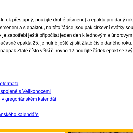
-li rok přestupný, použijte druhé písmeno) a epaktu pro daný rok
smenem a s epaktou, na této řádce jsou pak církevní svátky sou
 je zapotřebí ještě připočítat jeden den k lednovým a únorový
učasně epakta 25, je nutné ještě zjistit Zlaté číslo daného roku.
i naopak Zlaté číslo větší či rovno 12 použijte řádek epakt se z
Reformata
y spojené s Velikonocemi
 v gregoriánském kalendáři
iánského kalendáře