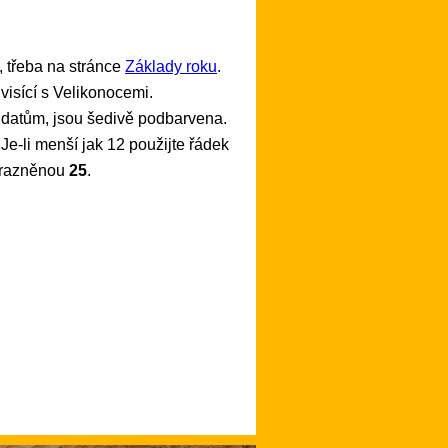
, třeba na stránce
Základy roku
.
visící s Velikonocemi.
m datům, jsou šedivě podbarvena.
 Je-li menší jak 12 použijte řádek
výrazněnou
25
.