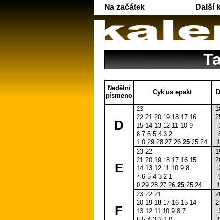
Na začátek
Další 
Ta
Nedělní
Cyklus epakt
D
písmeno
23
1
22 21 20 19 18 17 16
2
D
15 14 13 12 11 10 9
8 7 6 5 4 3 2
1 0 29 28 27 26
25
25 24
1
23 22
1
21 20 19 18 17 16 15
2
E
14 13 12 11 10 9 8
7 6 5 4 3 2 1
0 29 28 27 26
25
25 24
1
23 22 21
2
20 19 18 17 16 15 14
2
F
13 12 11 10 9 8 7
6 5 4 3 2 1 0
1