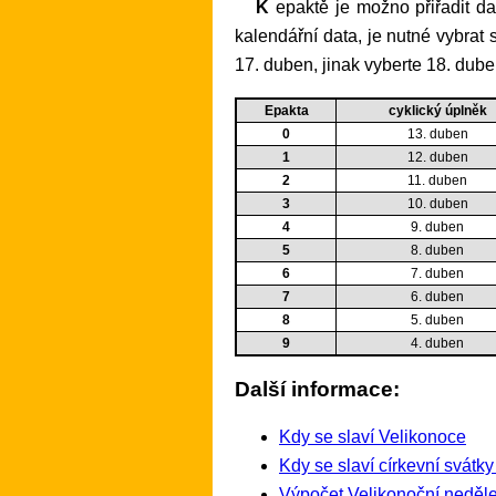
K epaktě je možno přiřadit datum cyklického úplňku i za pomoci níže uvedené tabulky. Protože epakta 25 má přiřazeny dvě
kalendářní data, je nutné vybrat 
17. duben, jinak vyberte 18. dube
Epakta
cyklický úplněk
0
13. duben
1
12. duben
2
11. duben
3
10. duben
4
9. duben
5
8. duben
6
7. duben
7
6. duben
8
5. duben
9
4. duben
Další informace:
Kdy se slaví Velikonoce
Kdy se slaví církevní svátk
Výpočet Velikonoční neděle