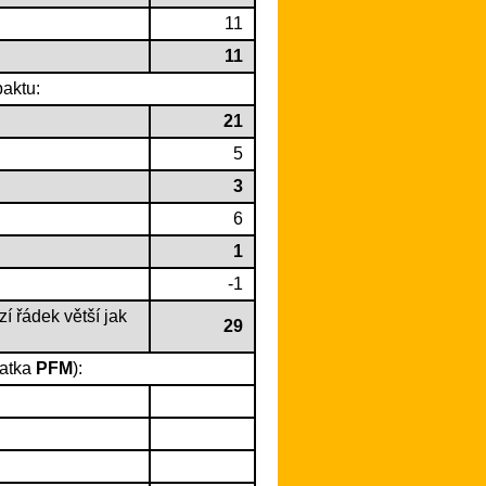
11
11
aktu:
21
5
3
6
1
-1
zí řádek větší jak
29
ratka
PFM
):