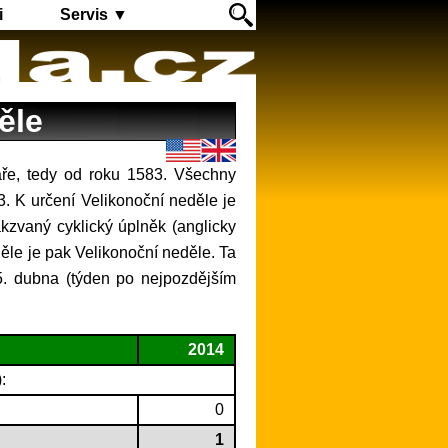
i
Servis ▼
ěle
3. K určení Velikonoční neděle je
akzvaný cyklický úplněk (anglicky
děle je pak Velikonoční neděle. Ta
25. dubna (týden po nejpozdějším
2014
:
0
1