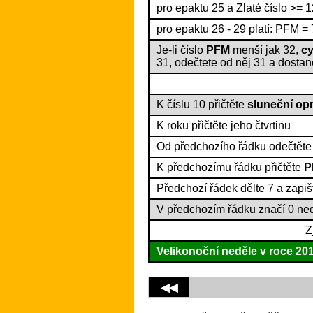
pro epaktu 25 a Zlaté číslo >= 1
pro epaktu 26 - 29 platí: PFM = 
Je-li číslo
PFM
menší jak 32,
cy
31, odečtete od něj 31 a dosta
K číslu 10 přičtěte
sluneční op
K roku přičtěte jeho čtvrtinu
Od předchozího řádku odečtět
K předchozímu řádku přičtěte
P
Předchozí řádek dělte 7 a zapiš
V předchozím řádku značí 0 neděl
Z
Velikonoční neděle v roce
20
◀◀