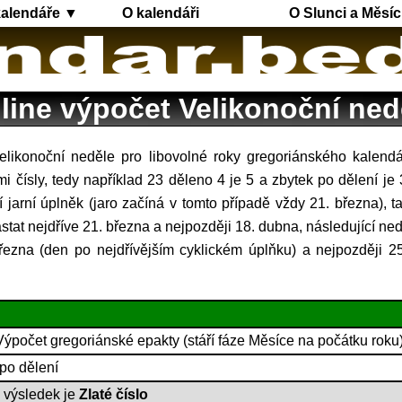
kalendáře ▼
O kalendáři
O Slunci a Měsíc
line výpočet Velikonoční ned
i čísly, tedy například 23 děleno 4 je 5 a zbytek po dělení je 
í jarní úplněk (jaro začíná v tomto případě vždy 21. března), t
stat nejdříve 21. března a nejpozději 18. dubna, následující ne
řezna (den po nejdřívějším cyklickém úplňku) a nejpozději 
Výpočet gregoriánské epakty (stáří fáze Měsíce na počátku roku)
 po dělení
, výsledek je
Zlaté číslo