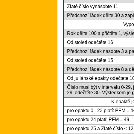
Zlaté číslo vynásobte 11
Předchozí řádek dělte 30 a zap
Vypo
Rok dělte 100 a přičtěte 1, vý
Od století odečtěte 16
Předchozí řádek násobte 3 a pa
Od století odečtěte 15
Předchozí řádek násobte 8 a dě
Od juliánské epakty odečtete 10
Číslo musí být v intervalu 0-29, 
29, odečtěte 30. Výsledkem je
K epaktě j
pro epaktu 0 - 23 platí: PFM = 4
pro epaktu 24 platí: PFM = 49
pro epaktu 25 a Zlaté číslo < 12