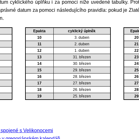
správné datum za pomoci následujícího pravidla: pokud je Zlaté
n.
Epakta
cyklický úplněk
Epak
10
3. duben
20
11
2. duben
21
12
1. duben
22
13
31. březen
23
14
30. březen
24
15
29. březen
25
16
28. březen
26
17
27. březen
27
18
26. březen
28
19
25. březen
29
y spojené s Velikonocemi
 v gregoriánském kalendáři