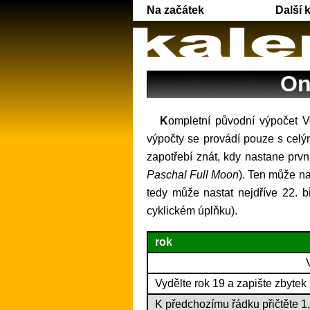
Na začátek
Další 
On
Kompletní původní výpočet Velikonoční neděle pro libovolné roky gregoriánského kalendáře, tedy od roku 1583. Všechny
výpočty se provádí pouze s celým
zapotřebí znát, kdy nastane prvn
Paschal Full Moon
). Ten může na
tedy může nastat nejdříve 22. b
cyklickém úplňku).
rok
Vydělte rok 19 a zapište zbytek
K předchozímu řádku přičtěte 1