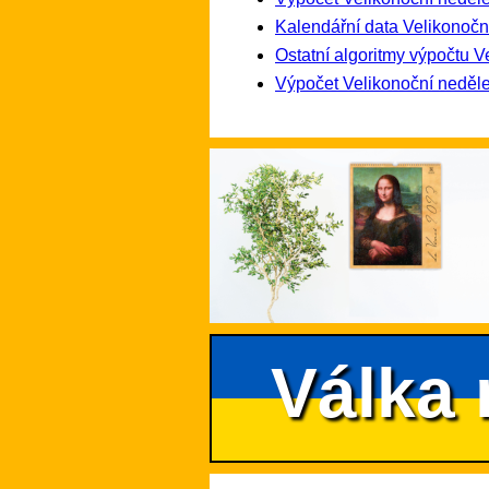
Kalendářní data Velikonočn
Ostatní algoritmy výpočtu V
Výpočet Velikonoční neděle
Válka 