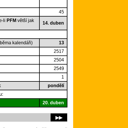
45
e-li
PFM
větší jak
14. duben
oběma kalendáři)
13
2517
2504
2549
1
k
pondělí
u:
20. duben
▶▶