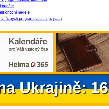
í neděle
elikonoční neděle
 v různých programovacích jazycích
na Ukrajině: 1