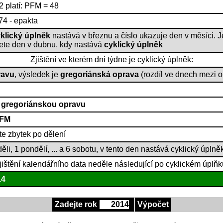
2 platí: PFM = 48
74 - epakta
klický úplněk
nastává v březnu a číslo ukazuje den v měsíci. J
nete den v dubnu, kdy nastává
cyklický úplněk
Zjištění ve kterém dni týdne je cyklický úplněk:
ravu
, výsledek je
gregoriánská oprava
(rozdíl ve dnech mezi 
e
gregoriánskou opravu
FM
te zbytek po dělení
i, 1 pondělí, ... a 6 sobotu, v tento den nastává cyklický úplně
jištění kalendářního data neděle následující po cyklickém úplňk
14
Zadejte rok
Výpočet