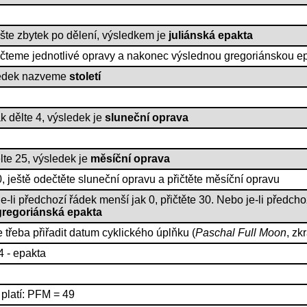
ište zbytek po dělení, výsledkem je
juliánská epakta
čteme jednotlivé opravy a nakonec výslednou gregoriánskou ep
sledek nazveme
století
k dělte 4, výsledek je
sluneční oprava
lte 25, výsledek je
měsíční oprava
, ještě odečtěte sluneční opravu a přičtěte měsíční opravu
je-li předchozí řádek menší jak 0, přičtěte 30. Nebo je-li předcho
gregoriánská epakta
e třeba přiřadit datum cyklického úplňku (
Paschal Full Moon
, zk
4 - epakta
 platí: PFM = 49