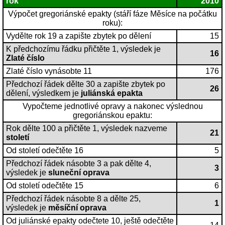
rok
2010
Výpočet gregoriánské epakty (stáří fáze Měsíce na počátku
roku):
Vydělte rok 19 a zapište zbytek po dělení
15
K předchozímu řádku přičtěte 1, výsledek je
16
Zlaté číslo
Zlaté číslo vynásobte 11
176
Předchozí řádek dělte 30 a zapište zbytek po
26
dělení, výsledkem je
juliánská epakta
Vypočteme jednotlivé opravy a nakonec výslednou
gregoriánskou epaktu:
Rok dělte 100 a přičtěte 1, výsledek nazveme
21
století
Od století odečtěte 16
5
Předchozí řádek násobte 3 a pak dělte 4,
3
výsledek je
sluneční oprava
Od století odečtěte 15
6
Předchozí řádek násobte 8 a dělte 25,
1
výsledek je
měsíční oprava
Od juliánské epakty odečtete 10, ještě odečtěte