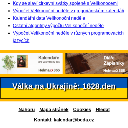
Kdy se slaví církevní svátky spojené s Velikonocemi
Výpočet Velikonoční neděle v gregoriánském kalendáři
Kalendářní data Velikonoční neděle
Ostatní algoritmy výpočtu Velikonoční neděle
Výpočet Velikonoční neděle v různých programovacích
jazycích
Válka na Ukrajině: 1628.den
Nahoru
Mapa stránek
Cookies
Hledat
Kontakt:
kalendar@beda.cz