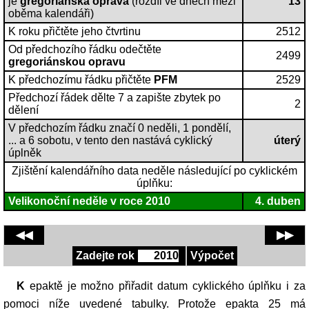
je
gregoriánská oprava
(rozdíl ve dnech mezi
13
oběma kalendáři)
K roku přičtěte jeho čtvrtinu
2512
Od předchozího řádku odečtěte
2499
gregoriánskou opravu
K předchozímu řádku přičtěte
PFM
2529
Předchozí řádek dělte 7 a zapište zbytek po
2
dělení
V předchozím řádku značí 0 neděli, 1 pondělí,
... a 6 sobotu, v tento den nastává cyklický
úterý
úplněk
Zjištění kalendářního data neděle následující po cyklickém
úplňku:
Velikonoční neděle v roce
2010
4. duben
◀◀
▶▶
Zadejte rok
Výpočet
K epaktě je možno přiřadit datum cyklického úplňku i za
pomoci níže uvedené tabulky. Protože epakta 25 má