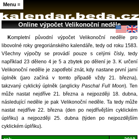
Menu ≡
Online výpočet Velikonoční neděle
Kompletní původní výpočet Velikonoční neděle pro
libovolné roky gregoriánského kalendáře, tedy od roku 1583.
Všechny výpočty se provádí pouze s celými čísly, tedy
například 23 děleno 4 je 5 a zbytek po dělení je 3. K určení
Velikonoční neděle je zapotřebí znát, kdy nastane první jarní
úplněk (jaro začíná v tomto případě vždy 21. března),
takzvaný cyklický úplněk (anglicky
Paschal Full Moon
). Ten
může nastat nejdříve 21. března a nejpozději 18. dubna,
následující neděle je pak Velikonoční neděle. Ta tedy může
nastat nejdříve 22. března (den po nejdřívějším cyklickém
úplňku) a nejpozději 25. dubna (týden po nejpozdějším
cyklickém úplňku).