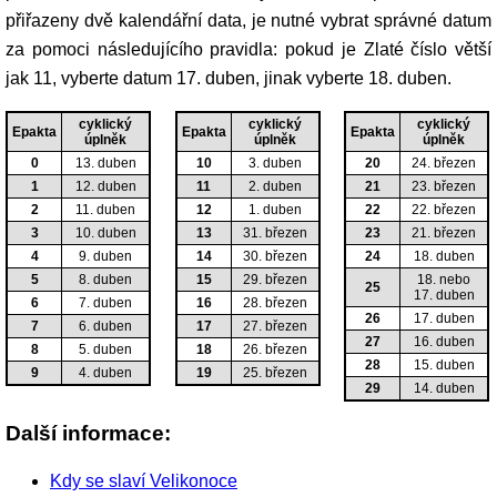
přiřazeny dvě kalendářní data, je nutné vybrat správné datum
za pomoci následujícího pravidla: pokud je Zlaté číslo větší
jak 11, vyberte datum 17. duben, jinak vyberte 18. duben.
cyklický
cyklický
cyklický
Epakta
Epakta
Epakta
úplněk
úplněk
úplněk
0
13. duben
10
3. duben
20
24. březen
1
12. duben
11
2. duben
21
23. březen
2
11. duben
12
1. duben
22
22. březen
3
10. duben
13
31. březen
23
21. březen
4
9. duben
14
30. březen
24
18. duben
5
8. duben
15
29. březen
18. nebo
25
17. duben
6
7. duben
16
28. březen
26
17. duben
7
6. duben
17
27. březen
27
16. duben
8
5. duben
18
26. březen
28
15. duben
9
4. duben
19
25. březen
29
14. duben
Další informace:
Kdy se slaví Velikonoce