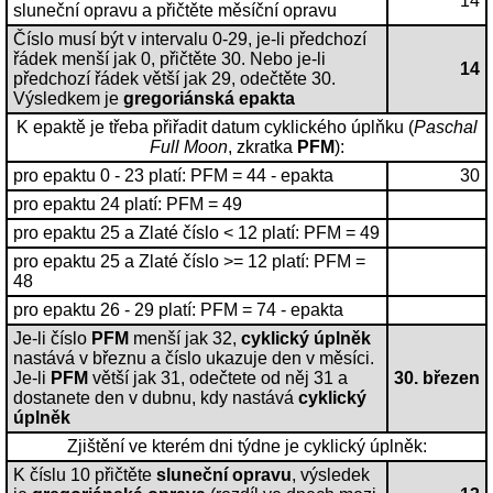
14
sluneční opravu a přičtěte měsíční opravu
Číslo musí být v intervalu 0-29, je-li předchozí
řádek menší jak 0, přičtěte 30. Nebo je-li
14
předchozí řádek větší jak 29, odečtěte 30.
Výsledkem je
gregoriánská epakta
K epaktě je třeba přiřadit datum cyklického úplňku (
Paschal
Full Moon
, zkratka
PFM
):
pro epaktu 0 - 23 platí: PFM = 44 - epakta
30
pro epaktu 24 platí: PFM = 49
pro epaktu 25 a Zlaté číslo < 12 platí: PFM = 49
pro epaktu 25 a Zlaté číslo >= 12 platí: PFM =
48
pro epaktu 26 - 29 platí: PFM = 74 - epakta
Je-li číslo
PFM
menší jak 32,
cyklický úplněk
nastává v březnu a číslo ukazuje den v měsíci.
Je-li
PFM
větší jak 31, odečtete od něj 31 a
30. březen
dostanete den v dubnu, kdy nastává
cyklický
úplněk
Zjištění ve kterém dni týdne je cyklický úplněk:
K číslu 10 přičtěte
sluneční opravu
, výsledek