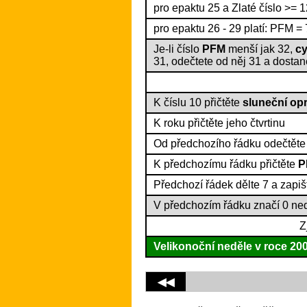
pro epaktu 25 a Zlaté číslo >= 1
pro epaktu 26 - 29 platí: PFM = 
Je-li číslo
PFM
menší jak 32,
cy
31, odečtete od něj 31 a dosta
K číslu 10 přičtěte
sluneční op
K roku přičtěte jeho čtvrtinu
Od předchozího řádku odečtět
K předchozímu řádku přičtěte
P
Předchozí řádek dělte 7 a zapiš
V předchozím řádku značí 0 neděl
Z
Velikonoční neděle v roce
20
◀◀