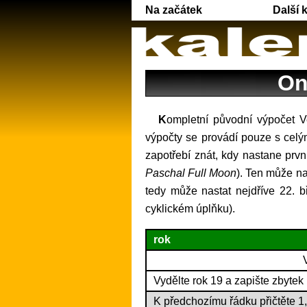
Na začátek
Další 
On
Kompletní původní výpočet Velikonoční neděle pro libovolné roky gregoriánského kalendáře, tedy od roku 1583. Všechny
výpočty se provádí pouze s celým
zapotřebí znát, kdy nastane prvn
Paschal Full Moon
). Ten může na
tedy může nastat nejdříve 22. b
cyklickém úplňku).
rok
Vydělte rok 19 a zapište zbytek
K předchozímu řádku přičtěte 1