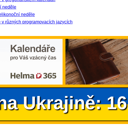
í neděle
elikonoční neděle
 v různých programovacích jazycích
na Ukrajině: 1