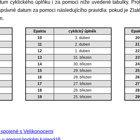
správné datum za pomoci následujícího pravidla: pokud je Zlaté
n.
Epakta
cyklický úplněk
Epak
10
3. duben
20
11
2. duben
21
12
1. duben
22
13
31. březen
23
14
30. březen
24
15
29. březen
25
16
28. březen
26
17
27. březen
27
18
26. březen
28
19
25. březen
29
y spojené s Velikonocemi
 v gregoriánském kalendáři