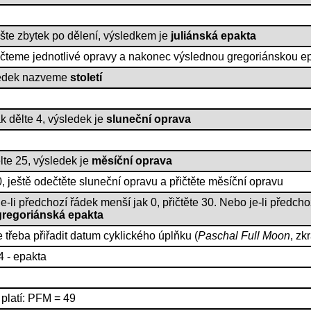
ište zbytek po dělení, výsledkem je
juliánská epakta
čteme jednotlivé opravy a nakonec výslednou gregoriánskou ep
sledek nazveme
století
k dělte 4, výsledek je
sluneční oprava
lte 25, výsledek je
měsíční oprava
, ještě odečtěte sluneční opravu a přičtěte měsíční opravu
je-li předchozí řádek menší jak 0, přičtěte 30. Nebo je-li předcho
gregoriánská epakta
e třeba přiřadit datum cyklického úplňku (
Paschal Full Moon
, zk
4 - epakta
 platí: PFM = 49