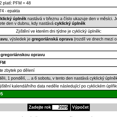
2 platí: PFM = 48
74 - epakta
klický úplněk
nastává v březnu a číslo ukazuje den v měsíci. J
nete den v dubnu, kdy nastává
cyklický úplněk
Zjištění ve kterém dni týdne je cyklický úplněk:
ravu
, výsledek je
gregoriánská oprava
(rozdíl ve dnech mezi 
e
gregoriánskou opravu
FM
te zbytek po dělení
i, 1 pondělí, ... a 6 sobotu, v tento den nastává cyklický úplně
jištění kalendářního data neděle následující po cyklickém úplňk
05
Zadejte rok
Výpočet