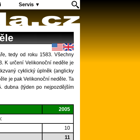
i
Servis ▼
ěle
3. K určení Velikonoční neděle je
akzvaný cyklický úplněk (anglicky
děle je pak Velikonoční neděle. Ta
25. dubna (týden po nejpozdějším
2005
:
10
11