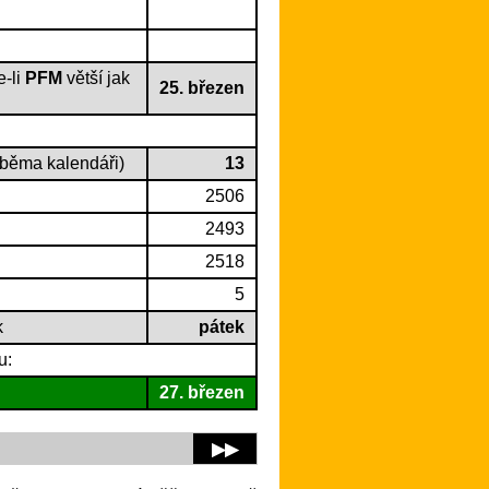
e-li
PFM
větší jak
25. březen
oběma kalendáři)
13
2506
2493
2518
5
k
pátek
u:
27. březen
▶▶