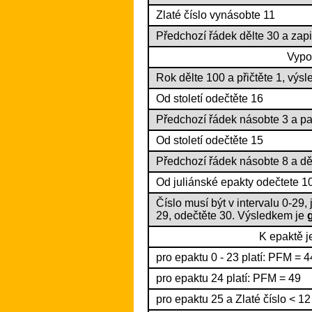
Zlaté číslo vynásobte 11
Předchozí řádek dělte 30 a zap
Vypo
Rok dělte 100 a přičtěte 1, vý
Od století odečtěte 16
Předchozí řádek násobte 3 a pa
Od století odečtěte 15
Předchozí řádek násobte 8 a dě
Od juliánské epakty odečtete 10
Číslo musí být v intervalu 0-29, 
29, odečtěte 30. Výsledkem je
K epaktě j
pro epaktu 0 - 23 platí: PFM = 4
pro epaktu 24 platí: PFM = 49
pro epaktu 25 a Zlaté číslo < 12