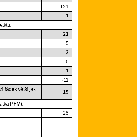
121
1
aktu:
21
5
3
6
1
-11
zí řádek větší jak
19
ratka
PFM
):
25