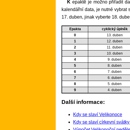
K epaktě je možno přiřadit datum cyklického úplňku i za pomoci níže uvedené tabulky. Protože epakta 25 má přiřazeny dvě
kalendářní data, je nutné vybrat 
17. duben, jinak vyberte 18. dube
Epakta
cyklický úplněk
0
13. duben
1
12. duben
2
11. duben
3
10. duben
4
9. duben
5
8. duben
6
7. duben
7
6. duben
8
5. duben
9
4. duben
Další informace:
Kdy se slaví Velikonoce
Kdy se slaví církevní svátk
Výpočet Velikonoční neděle