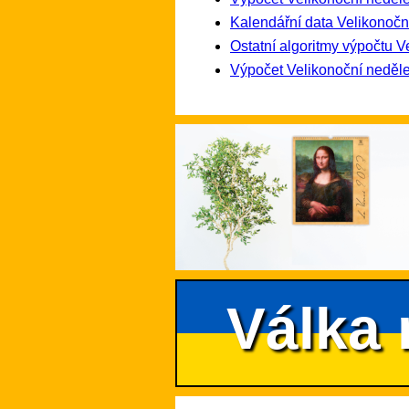
Kalendářní data Velikonočn
Ostatní algoritmy výpočtu V
Výpočet Velikonoční neděle
Válka 