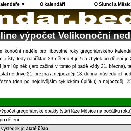
kalendáře ▼
O kalendáři
O Slunci a Měsíc
line výpočet Velikonoční ned
i čísly, tedy například 23 děleno 4 je 5 a zbytek po dělení je 
í jarní úplněk (jaro začíná v tomto případě vždy 21. března), t
stat nejdříve 21. března a nejpozději 18. dubna, následující ne
řezna (den po nejdřívějším cyklickém úplňku) a nejpozději 
Výpočet gregoriánské epakty (stáří fáze Měsíce na počátku roku)
 po dělení
, výsledek je
Zlaté číslo